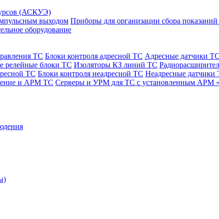
сурсов (АСКУЭ)
 импульсным выходом
Приборы для организации сбора показаний
ельное оборудование
правления ТС
Блоки контроля адресной ТС
Адресные датчики Т
е релейные блоки ТС
Изоляторы КЗ линий ТС
Радиорасширител
дресной ТС
Блоки контроля неадресной ТС
Неадресные датчики
чение и АРМ ТС
Серверы и УРМ для ТС с установленным АРМ 
юдения
ы)