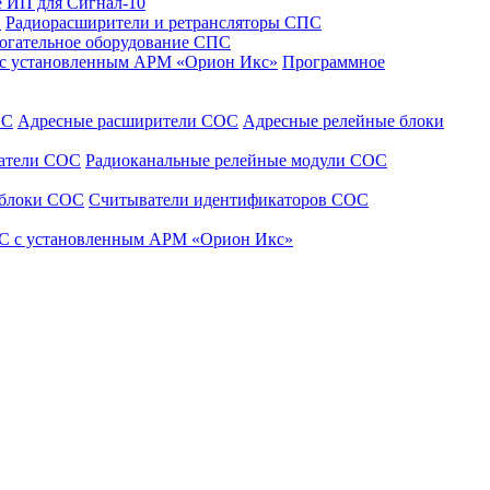
 ИП для Сигнал-10
С
Радиорасширители и ретрансляторы СПС
огательное оборудование СПС
 с установленным АРМ «Орион Икс»
Программное
ОС
Адресные расширители СОС
Адресные релейные блоки
щатели СОС
Радиоканальные релейные модули СОС
 блоки СОС
Считыватели идентификаторов СОС
С с установленным АРМ «Орион Икс»