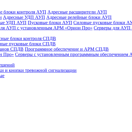
е блоки контроля АУП
Адресные расширители АУП
и
Адресные УДП АУП
Адресные релейные блоки АУП
ные УДП АУП
Пусковые блоки АУП
Силовые пусковые блоки А
для АУП с установленным АРМ «Орион Про»
Серверы для АУП
сные блоки контроля СПДВ
ные пусковые блоки СПДВ
панов СПДВ
Программное обеспечение и АРМ СПДВ
н Про»
Серверы с установленным программным обеспечением
мещений
ки и кнопки тревожной сигнализации
ые