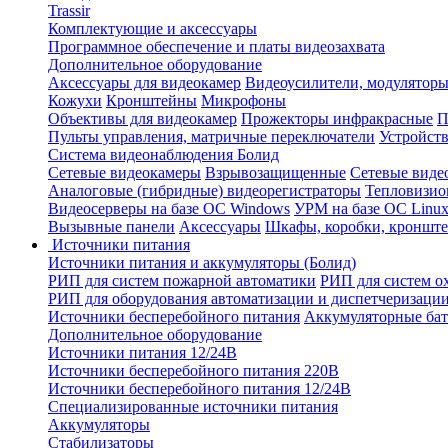
Trassir
Комплектующие и аксессуары
Программное обеспечение и платы видеозахвата
Дополнительное оборудование
Аксессуары для видеокамер
Видеоусилители, модуляторы
Кожухи
Кронштейны
Микрофоны
Объективы для видеокамер
Прожекторы инфракрасные
П
Пульты управления, матричные переключатели
Устройств
Система видеонаблюдения Болид
Сетевые видеокамеры
Взрывозащищенные
Сетевые виде
Аналоговые (гибридные) видеорегистраторы
Тепловизио
Видеосерверы на базе ОС Windows
УРМ на базе ОС Linu
Вызывные панели
Аксессуары
Шкафы, коробки, кронште
Источники питания
Источники питания и аккумуляторы (Болид)
РИП для систем пожарной автоматики
РИП для систем о
РИП для оборудования автоматизации и диспетчеризаци
Источники бесперебойного питания
Аккумуляторные бат
Дополнительное оборудование
Источники питания 12/24В
Источники бесперебойного питания 220В
Источники бесперебойного питания 12/24В
Специализированные источники питания
Аккумуляторы
Стабилизаторы