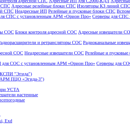
контроля адресной СПС
Адресные ИП для С2000-КДЛ
Адресные
и СПС
Адресные релейные блоки СПС
Изоляторы КЗ линий СП
ой СПС
Неадресные ИП
Релейные и пусковые блоки СПС
Вспом
для СПС с установленным АРМ «Орион Про»
Серверы для СПС
уры СОС
Блоки контроля адресной СОС
Адресные извещатели С
Радиорасширители и ретрансляторы СОС
Радиоканальные изве
дресной СОС
Неадресные извещатели СОС
Релейные и пусковые
 для СОС с установленным АРМ «Орион Про»
Серверы для СО
 (КСПИ "Эгида")
(АРМ ПЦО «Эгида-3")
 при УСТА
ещатели настенные
всепогодные
)
i, Exd