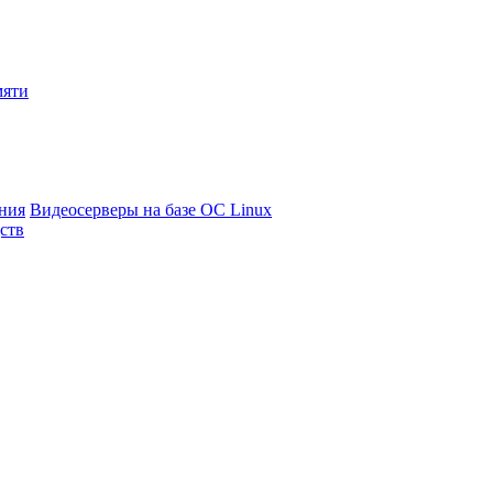
мяти
ния
Видеосерверы на базе ОС Linux
ств