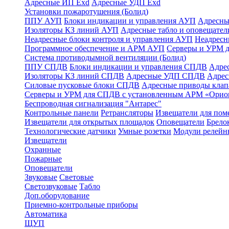
Адресные ИП Exd
Адресные УДП Exd
Установки пожаротушения (Болид)
ППУ АУП
Блоки индикации и управления АУП
Адресны
Изоляторы КЗ линий АУП
Адресные табло и оповещател
Неадресные блоки контроля и управления АУП
Неадрес
Программное обеспечение и АРМ АУП
Серверы и УРМ 
Система противодымной вентиляции (Болид)
ППУ СПДВ
Блоки индикации и управления СПДВ
Адре
Изоляторы КЗ линий СПДВ
Адресные УДП СПДВ
Адрес
Силовые пусковые блоки СПДВ
Адресные приводы кла
Серверы и УРМ для СПДВ с установленным АРМ «Орио
Беспроводная сигнализация "Антарес"
Контрольные панели
Ретрансляторы
Извещатели для по
Извещатели для открытых площадок
Оповещатели
Брело
Технологические датчики
Умные розетки
Модули релейн
Извещатели
Охранные
Пожарные
Оповещатели
Звуковые
Световые
Светозвуковые
Табло
Доп.оборудование
Приемно-контрольные приборы
Автоматика
ЩУП