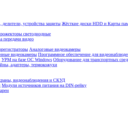
, делители, устройства защиты
Жёсткие диски HDD и Карты па
рожекторы светодиодные
а передачи видео
орегистраторы
Аналоговые видеокамеры
нные видеокамеры
Программное обеспечение для видеонаблюде
x
УРМ на базе ОС Windows
Оборудование для транспортных сред
йны, адаптеры, термокожухи
храны, видеонаблюдения и СКУД
и
Модули источников питания на DIN-рейку
ареи