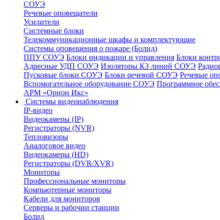
СОУЭ
Речевые оповещатели
Усилители
Системные блоки
Телекоммуникационные шкафы и комплектующие
Системы оповещения о пожаре (Болид)
ППУ СОУЭ
Блоки индикации и управления
Блоки контр
Адресные УДП СОУЭ
Изоляторы КЗ линий СОУЭ
Радио
Пусковые блоки СОУЭ
Блоки речевой СОУЭ
Речевые оп
Вспомогательное оборудование СОУЭ
Программное обе
АРМ «Орион Икс»
Системы видеонаблюдения
IP-видео
Видеокамеры (IP)
Регистраторы (NVR)
Тепловизоры
Аналоговое видео
Видеокамеры (HD)
Регистраторы (DVR/XVR)
Мониторы
Профессиональные мониторы
Компьютерные мониторы
Кабели для мониторов
Серверы и рабочии станции
Болид