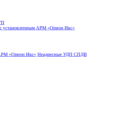
УП
 с установленным АРМ «Орион Икс»
 АРМ «Орион Икс»
Неадресные УДП СПДВ