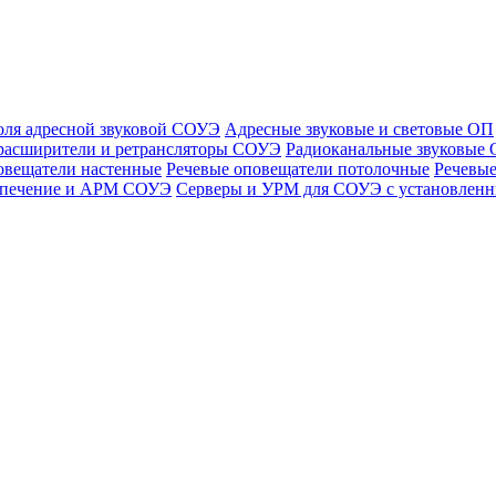
оля адресной звуковой СОУЭ
Адресные звуковые и световые ОП
расширители и ретрансляторы СОУЭ
Радиоканальные звуковые
овещатели настенные
Речевые оповещатели потолочные
Речевые
спечение и АРМ СОУЭ
Серверы и УРМ для СОУЭ с установле