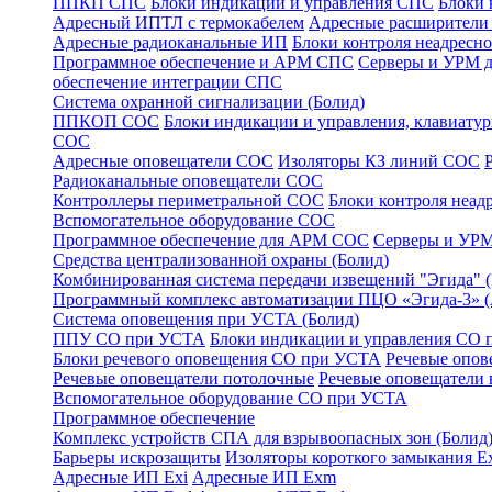
ППКП СПС
Блоки индикации и управления СПС
Блоки 
Адресный ИПТЛ с термокабелем
Адресные расширител
Адресные радиоканальные ИП
Блоки контроля неадресн
Программное обеспечение и АРМ СПС
Серверы и УРМ 
обеспечение интеграции СПС
Система охранной сигнализации (Болид)
ППКОП СОС
Блоки индикации и управления, клавиат
СОС
Адресные оповещатели СОС
Изоляторы КЗ линий СОС
Радиоканальные оповещатели СОС
Контроллеры периметральной СОС
Блоки контроля неа
Вспомогательное оборудование СОС
Программное обеспечение для АРМ СОС
Серверы и УРМ
Средства централизованной охраны (Болид)
Комбинированная система передачи извещений "Эгида"
Программный комплекс автоматизации ПЦО «Эгида-3» 
Система оповещения при УСТА (Болид)
ППУ СО при УСТА
Блоки индикации и управления СО
Блоки речевого оповещения СО при УСТА
Речевые опов
Речевые оповещатели потолочные
Речевые оповещатели 
Вспомогательное оборудование СО при УСТА
Программное обеспечение
Комплекс устройств СПА для взрывоопасных зон (Болид
Барьеры искрозащиты
Изоляторы короткого замыкания Ex
Адресные ИП Exi
Адресные ИП Exm