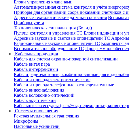
Блоки управления клапанами
Автоматизированная система контроля и учёта энергоре
Приборы для организации сбора показаний счетчиков с
Адресные технологические датчики состояния
Вспомогат
Приборы учета
Технологическая сигнализация (Болид)
Пульты контроля и управления ТС
Блоки индикации и у
Адресные звуковые и световые оповещатели ТС
Адресны
Радиоканальные звуковые оповещатели ТС
Комплекты а
Вспомогательное оборудование ТС
Программное обеспе
Кабельная продукция
Кабель для систем охранно-пожарной сигнализации
Кабель витая пара
Кабель интерфейсный
Кабели радиочастоные, комбинированные для видеонабл
Кабели и провода электротехнические
Кабели и провода телефонные распределительные
Кабель видеонаблюдения
Кабель волоконно-оптический
Кабель акустический
Кабельные аксессуары (разъёмы, переходники, конвертер
Системы оповещения
Речевая музыкальная трансляция
Микрофоны
Настольные усилители