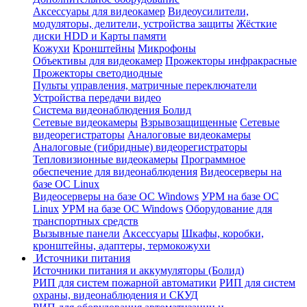
Аксессуары для видеокамер
Видеоусилители,
модуляторы, делители, устройства защиты
Жёсткие
диски HDD и Карты памяти
Кожухи
Кронштейны
Микрофоны
Объективы для видеокамер
Прожекторы инфракрасные
Прожекторы светодиодные
Пульты управления, матричные переключатели
Устройства передачи видео
Система видеонаблюдения Болид
Сетевые видеокамеры
Взрывозащищенные
Сетевые
видеорегистраторы
Аналоговые видеокамеры
Аналоговые (гибридные) видеорегистраторы
Тепловизионные видеокамеры
Программное
обеспечение для видеонаблюдения
Видеосерверы на
базе ОС Linux
Видеосерверы на базе ОС Windows
УРМ на базе ОС
Linux
УРМ на базе ОС Windows
Оборудование для
транспортных средств
Вызывные панели
Аксессуары
Шкафы, коробки,
кронштейны, адаптеры, термокожухи
Источники питания
Источники питания и аккумуляторы (Болид)
РИП для систем пожарной автоматики
РИП для систем
охраны, видеонаблюдения и СКУД