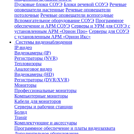
Пусковые блоки СОУЭ
Блоки речевой СОУЭ
Речевые
оповещатели настенные
Речевые оповещатели
потолочные
Речевые оповещатели всепогодные
Вспомогательное оборудование СОУЭ
Программное
обеспечение и АРМ СОУЭ
Серверы и УРМ для СОУЭ с
установленным АРМ «Орион Про»
Серверы для СОУЭ
с установленным АРМ «Орион Икс»
Системы видеонаблюдения
IP-видео
Видеокамеры (IP)
Регистраторы (NVR)
Тепловизоры
Аналоговое видео
Видеокамеры (HD)
Регистраторы (DVR/XVR)
Мониторы
Профессиональные мониторы
Компьютерные мониторы
Кабели для мониторов
Серверы и рабочии станции
Болид
Trassir
Комплектующие и аксессуары
Программное обеспечение и платы видеозахвата
Дополнительное оборудование