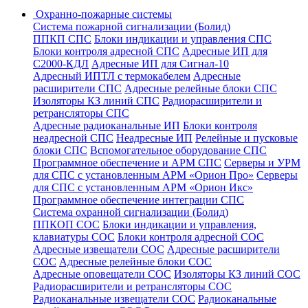
Охранно-пожарные системы
Система пожарной сигнализации (Болид)
ППКП СПС
Блоки индикации и управления СПС
Блоки контроля адресной СПС
Адресные ИП для
С2000-КДЛ
Адресные ИП для Сигнал-10
Адресный ИПТЛ с термокабелем
Адресные
расширители СПС
Адресные релейные блоки СПС
Изоляторы КЗ линий СПС
Радиорасширители и
ретрансляторы СПС
Адресные радиоканальные ИП
Блоки контроля
неадресной СПС
Неадресные ИП
Релейные и пусковые
блоки СПС
Вспомогательное оборудование СПС
Программное обеспечение и АРМ СПС
Серверы и УРМ
для СПС с установленным АРМ «Орион Про»
Серверы
для СПС с установленным АРМ «Орион Икс»
Программное обеспечение интеграции СПС
Система охранной сигнализации (Болид)
ППКОП СОС
Блоки индикации и управления,
клавиатуры СОС
Блоки контроля адресной СОС
Адресные извещатели СОС
Адресные расширители
СОС
Адресные релейные блоки СОС
Адресные оповещатели СОС
Изоляторы КЗ линий СОС
Радиорасширители и ретрансляторы СОС
Радиоканальные извещатели СОС
Радиоканальные