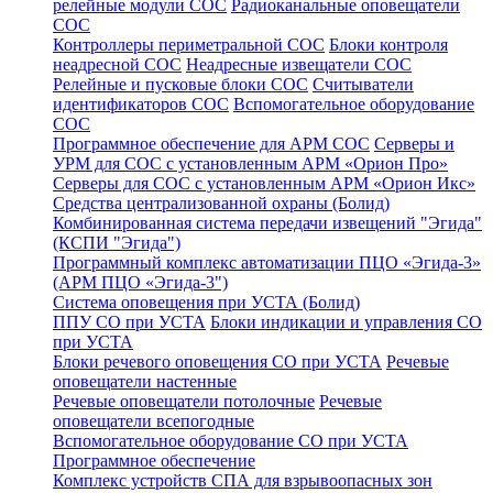
релейные модули СОС
Радиоканальные оповещатели
СОС
Контроллеры периметральной СОС
Блоки контроля
неадресной СОС
Неадресные извещатели СОС
Релейные и пусковые блоки СОС
Считыватели
идентификаторов СОС
Вспомогательное оборудование
СОС
Программное обеспечение для АРМ СОС
Серверы и
УРМ для СОС с установленным АРМ «Орион Про»
Серверы для СОС с установленным АРМ «Орион Икс»
Средства централизованной охраны (Болид)
Комбинированная система передачи извещений "Эгида"
(КСПИ "Эгида")
Программный комплекс автоматизации ПЦО «Эгида-3»
(АРМ ПЦО «Эгида-3")
Система оповещения при УСТА (Болид)
ППУ СО при УСТА
Блоки индикации и управления СО
при УСТА
Блоки речевого оповещения СО при УСТА
Речевые
оповещатели настенные
Речевые оповещатели потолочные
Речевые
оповещатели всепогодные
Вспомогательное оборудование СО при УСТА
Программное обеспечение
Комплекс устройств СПА для взрывоопасных зон