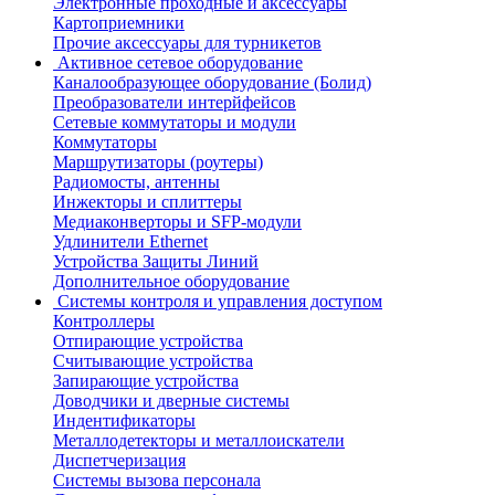
Электронные проходные и аксессуары
Картоприемники
Прочие аксессуары для турникетов
Активное сетевое оборудование
Каналообразующее оборудование (Болид)
Преобразователи интерйфейсов
Сетевые коммутаторы и модули
Коммутаторы
Маршрутизаторы (роутеры)
Радиомосты, антенны
Инжекторы и сплиттеры
Медиаконверторы и SFP-модули
Удлинители Ethernet
Устройства Защиты Линий
Дополнительное оборудование
Системы контроля и управления доступом
Контроллеры
Отпирающие устройства
Считывающие устройства
Запирающие устройства
Доводчики и дверные системы
Индентификаторы
Металлодетекторы и металлоискатели
Диспетчеризация
Системы вызова персонала