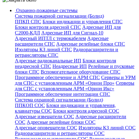
Охранно-пожарные системы
Система пожарной сигнализации (Болид)
ППКП СПС
Блоки индикации и управления СПС
Блоки контроля адресной СПС
Адресные ИП для
С2000-КДЛ
Адресные ИП для Сигнал-10
Адресный ИПТЛ с термокабелем
Адресные
расширители СПС
Адресные релейные блоки СПС
Изоляторы КЗ линий СПС
Радиорасширители и
ретрансляторы СПС
Адресные радиоканальные ИП
Блоки контроля
неадресной СПС
Неадресные ИП
Релейные и пусковые
блоки СПС
Вспомогательное оборудование СПС
Программное обеспечение и АРМ СПС
Серверы и УРМ
для СПС с установленным АРМ «Орион Про»
Серверы
для СПС с установленным АРМ «Орион Икс»
Программное обеспечение интеграции СПС
Система охранной сигнализации (Болид)
ППКОП СОС
Блоки индикации и управления,
клавиатуры СОС
Блоки контроля адресной СОС
Адресные извещатели СОС
Адресные расширители
СОС
Адресные релейные блоки СОС
Адресные оповещатели СОС
Изоляторы КЗ линий СОС
Радиорасширители и ретрансляторы СОС
Радиоканальные извещатели СОС
Радиоканальные