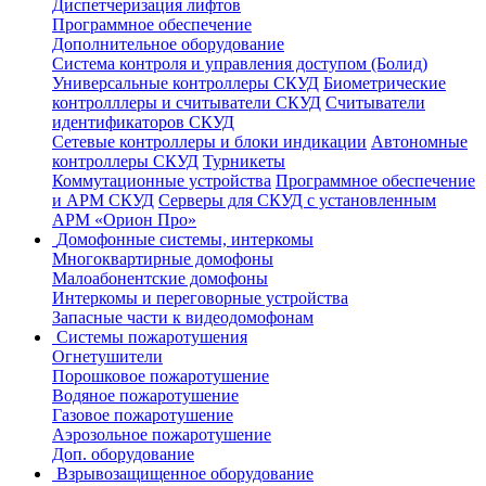
Диспетчеризация лифтов
Программное обеспечение
Дополнительное оборудование
Система контроля и управления доступом (Болид)
Универсальные контроллеры СКУД
Биометрические
контролллеры и считыватели СКУД
Считыватели
идентификаторов СКУД
Сетевые контроллеры и блоки индикации
Автономные
контроллеры СКУД
Турникеты
Коммутационные устройства
Программное обеспечение
и АРМ СКУД
Серверы для СКУД с установленным
АРМ «Орион Про»
Домофонные системы, интеркомы
Многоквартирные домофоны
Малоабонентские домофоны
Интеркомы и переговорные устройства
Запасные части к видеодомофонам
Системы пожаротушения
Огнетушители
Порошковое пожаротушение
Водяное пожаротушение
Газовое пожаротушение
Аэрозольное пожаротушение
Доп. оборудование
Взрывозащищенное оборудование