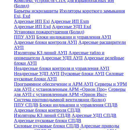
Комплекс устройств СПА для взрывоопасных зон
(Болид)
Барьеры искрозащиты
Изоляторы короткого замыкания
Exi, Exd
Адресные ИП Exi
Адресные ИП Exm
Адресные ИП Exd
Адресные УДП Exd
Установки пожаротушения (Болид)
ППУ АУП
Блоки индикации и управления АУП
Адресные блоки контроля АУП
Адресные расширители
АУП
Изоляторы КЗ линий АУП
Адресные табло и
оповещатели
Адресные УДП АУП
Адресные релейные
блоки АУП
Неадресные блоки контроля и управления АУП
Неадресные УДП АУП
Пусковые блоки АУП
Силовые
пусковые блоки АУП
Программное обеспечение и АРМ АУП
Серверы и УРМ
для АУП с установленным АРМ «Орион Про»
Серверы
для АУП с установленным АРМ «Орион Икс»
Система противодымной вентиляции (Болид)
ППУ СПДВ
Блоки индикации и управления СПДВ
Адресные блоки контроля СПДВ
Изоляторы КЗ линий СПДВ
Адресные УДП СПДВ
Адресные пусковые блоки СПДВ
Силовые пусковые блоки СПДВ
Адресные приводы