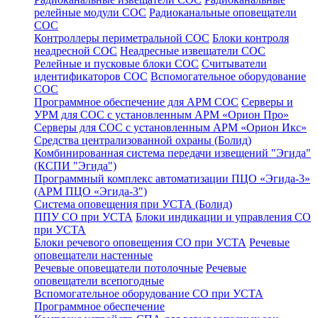
релейные модули СОС
Радиоканальные оповещатели
СОС
Контроллеры периметральной СОС
Блоки контроля
неадресной СОС
Неадресные извещатели СОС
Релейные и пусковые блоки СОС
Считыватели
идентификаторов СОС
Вспомогательное оборудование
СОС
Программное обеспечение для АРМ СОС
Серверы и
УРМ для СОС с установленным АРМ «Орион Про»
Серверы для СОС с установленным АРМ «Орион Икс»
Средства централизованной охраны (Болид)
Комбинированная система передачи извещений "Эгида"
(КСПИ "Эгида")
Программный комплекс автоматизации ПЦО «Эгида-3»
(АРМ ПЦО «Эгида-3")
Система оповещения при УСТА (Болид)
ППУ СО при УСТА
Блоки индикации и управления СО
при УСТА
Блоки речевого оповещения СО при УСТА
Речевые
оповещатели настенные
Речевые оповещатели потолочные
Речевые
оповещатели всепогодные
Вспомогательное оборудование СО при УСТА
Программное обеспечение