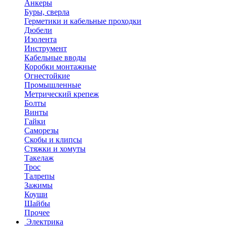
Анкеры
Буры, сверла
Герметики и кабельные проходки
Дюбели
Изолента
Инструмент
Кабельные вводы
Коробки монтажные
Огнестойкие
Промышленные
Метрический крепеж
Болты
Винты
Гайки
Саморезы
Скобы и клипсы
Стяжки и хомуты
Такелаж
Трос
Талрепы
Зажимы
Коуши
Шайбы
Прочее
Электрика