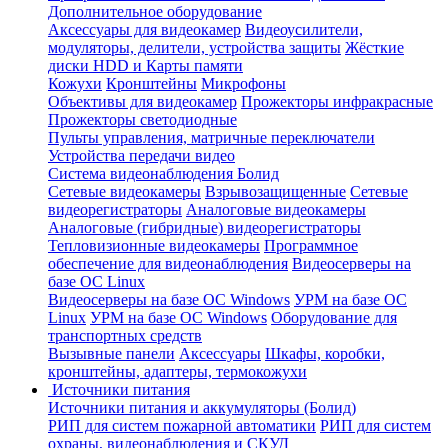
Дополнительное оборудование
Аксессуары для видеокамер
Видеоусилители,
модуляторы, делители, устройства защиты
Жёсткие
диски HDD и Карты памяти
Кожухи
Кронштейны
Микрофоны
Объективы для видеокамер
Прожекторы инфракрасные
Прожекторы светодиодные
Пульты управления, матричные переключатели
Устройства передачи видео
Система видеонаблюдения Болид
Сетевые видеокамеры
Взрывозащищенные
Сетевые
видеорегистраторы
Аналоговые видеокамеры
Аналоговые (гибридные) видеорегистраторы
Тепловизионные видеокамеры
Программное
обеспечение для видеонаблюдения
Видеосерверы на
базе ОС Linux
Видеосерверы на базе ОС Windows
УРМ на базе ОС
Linux
УРМ на базе ОС Windows
Оборудование для
транспортных средств
Вызывные панели
Аксессуары
Шкафы, коробки,
кронштейны, адаптеры, термокожухи
Источники питания
Источники питания и аккумуляторы (Болид)
РИП для систем пожарной автоматики
РИП для систем
охраны, видеонаблюдения и СКУД