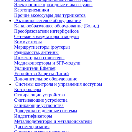
Электронные проходные и аксессуары
Картоприемники
Прочие аксессуары для турникетов
Активное сетевое оборудование
Каналообразующее оборудование (Болид)
Преобразователи интерйфейсов
Сетевые коммутаторы и модули
Коммутаторы
Маршрутизаторы (роутеры)
Радиомосты, антенны
Инжекторы и сплиттеры
Медиаконверторы и SFP-модули
Удлинители Ethernet
Устройства Защиты Линий
Дополнительное оборудование
Системы контроля и управления доступом
Контроллеры
Отпирающие устройства
Считывающие устройства
Запирающие устройства
Доводчики и дверные системы
Индентификаторы
Металлодетекторы и металлоискатели
Диспетчеризация
Системы вызова персонала