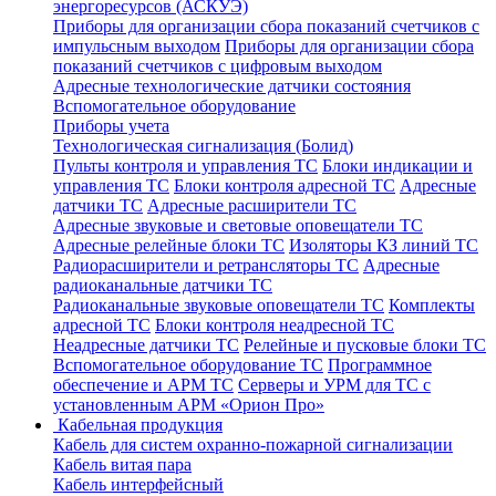
энергоресурсов (АСКУЭ)
Приборы для организации сбора показаний счетчиков с
импульсным выходом
Приборы для организации сбора
показаний счетчиков с цифровым выходом
Адресные технологические датчики состояния
Вспомогательное оборудование
Приборы учета
Технологическая сигнализация (Болид)
Пульты контроля и управления ТС
Блоки индикации и
управления ТС
Блоки контроля адресной ТС
Адресные
датчики ТС
Адресные расширители ТС
Адресные звуковые и световые оповещатели ТС
Адресные релейные блоки ТС
Изоляторы КЗ линий ТС
Радиорасширители и ретрансляторы ТС
Адресные
радиоканальные датчики ТС
Радиоканальные звуковые оповещатели ТС
Комплекты
адресной ТС
Блоки контроля неадресной ТС
Неадресные датчики ТС
Релейные и пусковые блоки ТС
Вспомогательное оборудование ТС
Программное
обеспечение и АРМ ТС
Серверы и УРМ для ТС с
установленным АРМ «Орион Про»
Кабельная продукция
Кабель для систем охранно-пожарной сигнализации
Кабель витая пара
Кабель интерфейсный