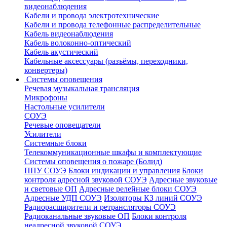
видеонаблюдения
Кабели и провода электротехнические
Кабели и провода телефонные распределительные
Кабель видеонаблюдения
Кабель волоконно-оптический
Кабель акустический
Кабельные аксессуары (разъёмы, переходники,
конвертеры)
Системы оповещения
Речевая музыкальная трансляция
Микрофоны
Настольные усилители
СОУЭ
Речевые оповещатели
Усилители
Системные блоки
Телекоммуникационные шкафы и комплектующие
Системы оповещения о пожаре (Болид)
ППУ СОУЭ
Блоки индикации и управления
Блоки
контроля адресной звуковой СОУЭ
Адресные звуковые
и световые ОП
Адресные релейные блоки СОУЭ
Адресные УДП СОУЭ
Изоляторы КЗ линий СОУЭ
Радиорасширители и ретрансляторы СОУЭ
Радиоканальные звуковые ОП
Блоки контроля
неадресной звуковой СОУЭ