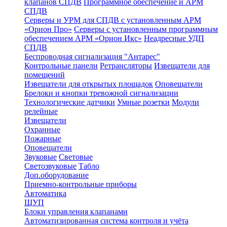
клапанов СПДВ
Программное обеспечение и АРМ
СПДВ
Серверы и УРМ для СПДВ с установленным АРМ
«Орион Про»
Серверы с установленным программным
обеспечением АРМ «Орион Икс»
Неадресные УДП
СПДВ
Беспроводная сигнализация "Антарес"
Контрольные панели
Ретрансляторы
Извещатели для
помещений
Извещатели для открытых площадок
Оповещатели
Брелоки и кнопки тревожной сигнализации
Технологические датчики
Умные розетки
Модули
релейные
Извещатели
Охранные
Пожарные
Оповещатели
Звуковые
Световые
Светозвуковые
Табло
Доп.оборудование
Приемно-контрольные приборы
Автоматика
ЩУП
Блоки управления клапанами
Автоматизированная система контроля и учёта