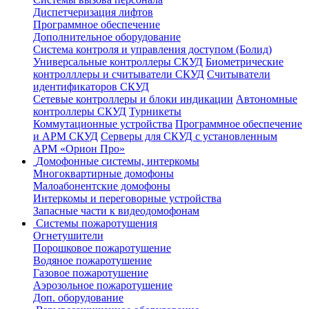
Диспетчеризация лифтов
Программное обеспечение
Дополнительное оборудование
Система контроля и управления доступом (Болид)
Универсальные контроллеры СКУД
Биометрические
контролллеры и считыватели СКУД
Считыватели
идентификаторов СКУД
Сетевые контроллеры и блоки индикации
Автономные
контроллеры СКУД
Турникеты
Коммутационные устройства
Программное обеспечение
и АРМ СКУД
Серверы для СКУД с установленным
АРМ «Орион Про»
Домофонные системы, интеркомы
Многоквартирные домофоны
Малоабонентские домофоны
Интеркомы и переговорные устройства
Запасные части к видеодомофонам
Системы пожаротушения
Огнетушители
Порошковое пожаротушение
Водяное пожаротушение
Газовое пожаротушение
Аэрозольное пожаротушение
Доп. оборудование