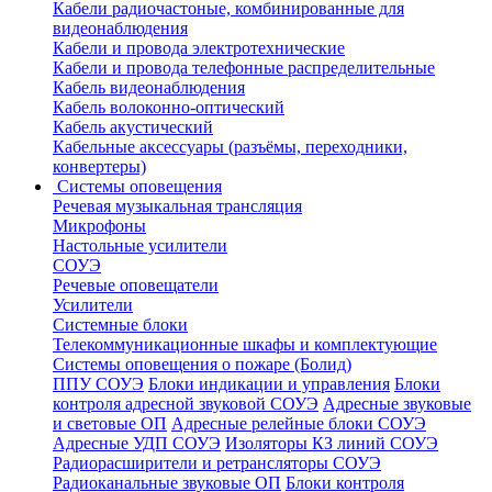
Кабели радиочастоные, комбинированные для
видеонаблюдения
Кабели и провода электротехнические
Кабели и провода телефонные распределительные
Кабель видеонаблюдения
Кабель волоконно-оптический
Кабель акустический
Кабельные аксессуары (разъёмы, переходники,
конвертеры)
Системы оповещения
Речевая музыкальная трансляция
Микрофоны
Настольные усилители
СОУЭ
Речевые оповещатели
Усилители
Системные блоки
Телекоммуникационные шкафы и комплектующие
Системы оповещения о пожаре (Болид)
ППУ СОУЭ
Блоки индикации и управления
Блоки
контроля адресной звуковой СОУЭ
Адресные звуковые
и световые ОП
Адресные релейные блоки СОУЭ
Адресные УДП СОУЭ
Изоляторы КЗ линий СОУЭ
Радиорасширители и ретрансляторы СОУЭ
Радиоканальные звуковые ОП
Блоки контроля