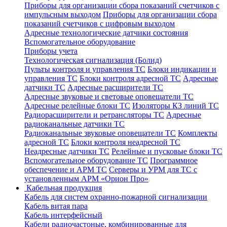
Приборы для организации сбора показаний счетчиков с
импульсным выходом
Приборы для организации сбора
показаний счетчиков с цифровым выходом
Адресные технологические датчики состояния
Вспомогательное оборудование
Приборы учета
Технологическая сигнализация (Болид)
Пульты контроля и управления ТС
Блоки индикации и
управления ТС
Блоки контроля адресной ТС
Адресные
датчики ТС
Адресные расширители ТС
Адресные звуковые и световые оповещатели ТС
Адресные релейные блоки ТС
Изоляторы КЗ линий ТС
Радиорасширители и ретрансляторы ТС
Адресные
радиоканальные датчики ТС
Радиоканальные звуковые оповещатели ТС
Комплекты
адресной ТС
Блоки контроля неадресной ТС
Неадресные датчики ТС
Релейные и пусковые блоки ТС
Вспомогательное оборудование ТС
Программное
обеспечение и АРМ ТС
Серверы и УРМ для ТС с
установленным АРМ «Орион Про»
Кабельная продукция
Кабель для систем охранно-пожарной сигнализации
Кабель витая пара
Кабель интерфейсный
Кабели радиочастоные, комбинированные для