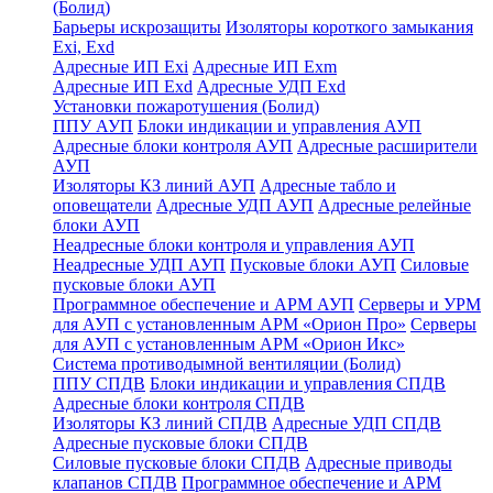
(Болид)
Барьеры искрозащиты
Изоляторы короткого замыкания
Exi, Exd
Адресные ИП Exi
Адресные ИП Exm
Адресные ИП Exd
Адресные УДП Exd
Установки пожаротушения (Болид)
ППУ АУП
Блоки индикации и управления АУП
Адресные блоки контроля АУП
Адресные расширители
АУП
Изоляторы КЗ линий АУП
Адресные табло и
оповещатели
Адресные УДП АУП
Адресные релейные
блоки АУП
Неадресные блоки контроля и управления АУП
Неадресные УДП АУП
Пусковые блоки АУП
Силовые
пусковые блоки АУП
Программное обеспечение и АРМ АУП
Серверы и УРМ
для АУП с установленным АРМ «Орион Про»
Серверы
для АУП с установленным АРМ «Орион Икс»
Система противодымной вентиляции (Болид)
ППУ СПДВ
Блоки индикации и управления СПДВ
Адресные блоки контроля СПДВ
Изоляторы КЗ линий СПДВ
Адресные УДП СПДВ
Адресные пусковые блоки СПДВ
Силовые пусковые блоки СПДВ
Адресные приводы
клапанов СПДВ
Программное обеспечение и АРМ