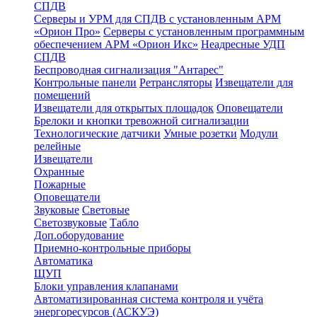
СПДВ
Серверы и УРМ для СПДВ с установленным АРМ
«Орион Про»
Серверы с установленным программным
обеспечением АРМ «Орион Икс»
Неадресные УДП
СПДВ
Беспроводная сигнализация "Антарес"
Контрольные панели
Ретрансляторы
Извещатели для
помещений
Извещатели для открытых площадок
Оповещатели
Брелоки и кнопки тревожной сигнализации
Технологические датчики
Умные розетки
Модули
релейные
Извещатели
Охранные
Пожарные
Оповещатели
Звуковые
Световые
Светозвуковые
Табло
Доп.оборудование
Приемно-контрольные приборы
Автоматика
ЩУП
Блоки управления клапанами
Автоматизированная система контроля и учёта
энергоресурсов (АСКУЭ)