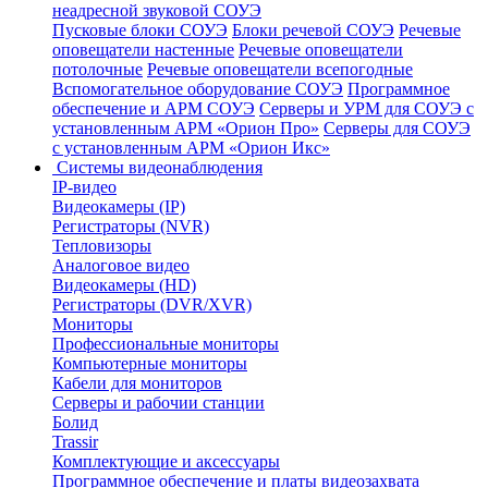
неадресной звуковой СОУЭ
Пусковые блоки СОУЭ
Блоки речевой СОУЭ
Речевые
оповещатели настенные
Речевые оповещатели
потолочные
Речевые оповещатели всепогодные
Вспомогательное оборудование СОУЭ
Программное
обеспечение и АРМ СОУЭ
Серверы и УРМ для СОУЭ с
установленным АРМ «Орион Про»
Серверы для СОУЭ
с установленным АРМ «Орион Икс»
Системы видеонаблюдения
IP-видео
Видеокамеры (IP)
Регистраторы (NVR)
Тепловизоры
Аналоговое видео
Видеокамеры (HD)
Регистраторы (DVR/XVR)
Мониторы
Профессиональные мониторы
Компьютерные мониторы
Кабели для мониторов
Серверы и рабочии станции
Болид
Trassir
Комплектующие и аксессуары
Программное обеспечение и платы видеозахвата