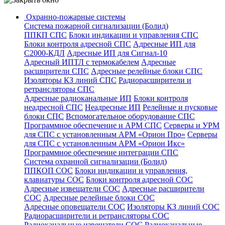
Охранно-пожарные системы
Система пожарной сигнализации (Болид)
ППКП СПС
Блоки индикации и управления СПС
Блоки контроля адресной СПС
Адресные ИП для
С2000-КДЛ
Адресные ИП для Сигнал-10
Адресный ИПТЛ с термокабелем
Адресные
расширители СПС
Адресные релейные блоки СПС
Изоляторы КЗ линий СПС
Радиорасширители и
ретрансляторы СПС
Адресные радиоканальные ИП
Блоки контроля
неадресной СПС
Неадресные ИП
Релейные и пусковые
блоки СПС
Вспомогательное оборудование СПС
Программное обеспечение и АРМ СПС
Серверы и УРМ
для СПС с установленным АРМ «Орион Про»
Серверы
для СПС с установленным АРМ «Орион Икс»
Программное обеспечение интеграции СПС
Система охранной сигнализации (Болид)
ППКОП СОС
Блоки индикации и управления,
клавиатуры СОС
Блоки контроля адресной СОС
Адресные извещатели СОС
Адресные расширители
СОС
Адресные релейные блоки СОС
Адресные оповещатели СОС
Изоляторы КЗ линий СОС
Радиорасширители и ретрансляторы СОС
Радиоканальные извещатели СОС
Радиоканальные