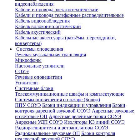
видеонаблюдения
Кабели и провода электротехнические
Кабели и провода телефонные распределительные
Кабель видеонаблюдения
Кабель волоконно-оптический
Кабель акустический
Кабельные аксессуары (разъёмы, переходники,
конвертеры)
Системы оповещения
Речевая музыкальная трансляция
Микрофоны
Настольные усилители
СОУЭ
Речевые оповещатели
Усилители
Системные блоки
Телекоммуникационные шкафы и комплектующие
Системы оповещения о пожаре (Болид)
ППУ СОУЭ
Блоки индикации и управления
Блоки
контроля адресной звуковой СОУЭ
Адресные звуковые
и световые ОП
Адресные релейные блоки СОУЭ
Адресные УДП СОУЭ
Изоляторы КЗ линий СОУЭ
Радиорасширители и ретрансляторы СОУЭ
Радиоканальные звуковые ОП
Блоки контроля
неадресной звуковой СОУЭ