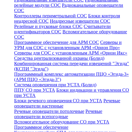
релейные модули СОС
Радиоканальные оповещатели
СОС
Контроллеры периметральной СОС
Блоки контроля
неадресной СОС
Неадресные извещатели СОС
Релейные и пусковые блоки СОС
Считыватели
идентификаторов СОС
Вспомогательное оборудование
СОС
Программное обеспечение для АРМ СОС
Серверы и
УРМ для СОС с установленным АРМ «Орион Про»
Серверы для СОС с установленным АРМ «Орион Икс»
Средства централизованной охраны (Болид)
Комбинированная система передачи извещений "Эгида"
(КСПИ "Эгида")
Программный комплекс автоматизации ПЦО «Эгида-3»
(АРМ ПЦО «Эгида-3")
Система оповещения при УСТА (Болид)
ППУ СО при УСТА
Блоки индикации и управления СО
при УСТА
Блоки речевого оповещения СО при УСТА
Речевые
оповещатели настенные
Речевые оповещатели потолочные
Речевые
оповещатели всепогодные
Вспомогательное оборудование СО при УСТА
Программное обеспечение