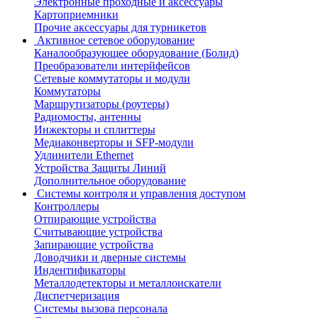
Электронные проходные и аксессуары
Картоприемники
Прочие аксессуары для турникетов
Активное сетевое оборудование
Каналообразующее оборудование (Болид)
Преобразователи интерйфейсов
Сетевые коммутаторы и модули
Коммутаторы
Маршрутизаторы (роутеры)
Радиомосты, антенны
Инжекторы и сплиттеры
Медиаконверторы и SFP-модули
Удлинители Ethernet
Устройства Защиты Линий
Дополнительное оборудование
Системы контроля и управления доступом
Контроллеры
Отпирающие устройства
Считывающие устройства
Запирающие устройства
Доводчики и дверные системы
Индентификаторы
Металлодетекторы и металлоискатели
Диспетчеризация
Системы вызова персонала