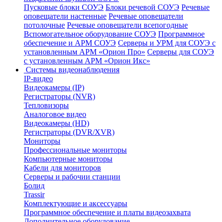
Пусковые блоки СОУЭ
Блоки речевой СОУЭ
Речевые
оповещатели настенные
Речевые оповещатели
потолочные
Речевые оповещатели всепогодные
Вспомогательное оборудование СОУЭ
Программное
обеспечение и АРМ СОУЭ
Серверы и УРМ для СОУЭ с
установленным АРМ «Орион Про»
Серверы для СОУЭ
с установленным АРМ «Орион Икс»
Системы видеонаблюдения
IP-видео
Видеокамеры (IP)
Регистраторы (NVR)
Тепловизоры
Аналоговое видео
Видеокамеры (HD)
Регистраторы (DVR/XVR)
Мониторы
Профессиональные мониторы
Компьютерные мониторы
Кабели для мониторов
Серверы и рабочии станции
Болид
Trassir
Комплектующие и аксессуары
Программное обеспечение и платы видеозахвата
Дополнительное оборудование