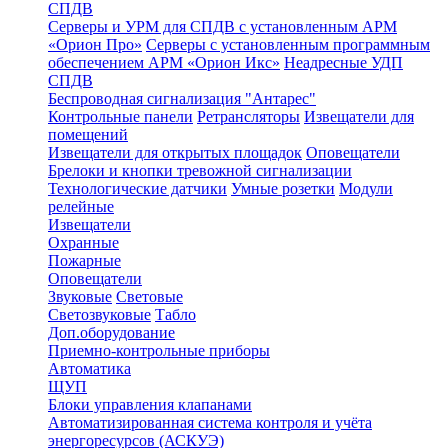
СПДВ
Серверы и УРМ для СПДВ с установленным АРМ
«Орион Про»
Серверы с установленным программным
обеспечением АРМ «Орион Икс»
Неадресные УДП
СПДВ
Беспроводная сигнализация "Антарес"
Контрольные панели
Ретрансляторы
Извещатели для
помещений
Извещатели для открытых площадок
Оповещатели
Брелоки и кнопки тревожной сигнализации
Технологические датчики
Умные розетки
Модули
релейные
Извещатели
Охранные
Пожарные
Оповещатели
Звуковые
Световые
Светозвуковые
Табло
Доп.оборудование
Приемно-контрольные приборы
Автоматика
ЩУП
Блоки управления клапанами
Автоматизированная система контроля и учёта
энергоресурсов (АСКУЭ)