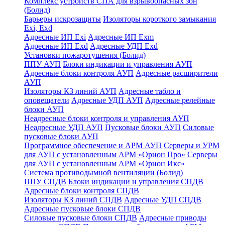
Комплекс устройств СПА для взрывоопасных зон
(Болид)
Барьеры искрозащиты
Изоляторы короткого замыкания
Exi, Exd
Адресные ИП Exi
Адресные ИП Exm
Адресные ИП Exd
Адресные УДП Exd
Установки пожаротушения (Болид)
ППУ АУП
Блоки индикации и управления АУП
Адресные блоки контроля АУП
Адресные расширители
АУП
Изоляторы КЗ линий АУП
Адресные табло и
оповещатели
Адресные УДП АУП
Адресные релейные
блоки АУП
Неадресные блоки контроля и управления АУП
Неадресные УДП АУП
Пусковые блоки АУП
Силовые
пусковые блоки АУП
Программное обеспечение и АРМ АУП
Серверы и УРМ
для АУП с установленным АРМ «Орион Про»
Серверы
для АУП с установленным АРМ «Орион Икс»
Система противодымной вентиляции (Болид)
ППУ СПДВ
Блоки индикации и управления СПДВ
Адресные блоки контроля СПДВ
Изоляторы КЗ линий СПДВ
Адресные УДП СПДВ
Адресные пусковые блоки СПДВ
Силовые пусковые блоки СПДВ
Адресные приводы