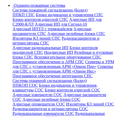
Охранно-пожарные системы
Система пожарной сигнализации (Болид)
ППКП СПС
Блоки индикации и управления СПС
Блоки контроля адресной СПС
Адресные ИП для
С2000-КДЛ
Адресные ИП для Сигнал-10
Адресный ИПТЛ с термокабелем
Адресные
расширители СПС
Адресные релейные блоки СПС
Изоляторы КЗ линий СПС
Радиорасширители и
ретрансляторы СПС
Адресные радиоканальные ИП
Блоки контроля
неадресной СПС
Неадресные ИП
Релейные и пусковые
блоки СПС
Вспомогательное оборудование СПС
Программное обеспечение и АРМ СПС
Серверы и УРМ
для СПС с установленным АРМ «Орион Про»
Серверы
для СПС с установленным АРМ «Орион Икс»
Программное обеспечение интеграции СПС
Система охранной сигнализации (Болид)
ППКОП СОС
Блоки индикации и управления,
клавиатуры СОС
Блоки контроля адресной СОС
Адресные извещатели СОС
Адресные расширители
СОС
Адресные релейные блоки СОС
Адресные оповещатели СОС
Изоляторы КЗ линий СОС
Радиорасширители и ретрансляторы СОС
Радиоканальные извещатели СОС
Радиоканальные