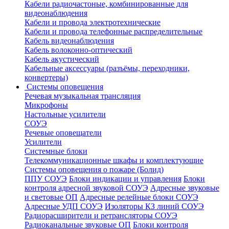
Кабели радиочастоные, комбинированные для
видеонаблюдения
Кабели и провода электротехнические
Кабели и провода телефонные распределительные
Кабель видеонаблюдения
Кабель волоконно-оптический
Кабель акустический
Кабельные аксессуары (разъёмы, переходники,
конвертеры)
Системы оповещения
Речевая музыкальная трансляция
Микрофоны
Настольные усилители
СОУЭ
Речевые оповещатели
Усилители
Системные блоки
Телекоммуникационные шкафы и комплектующие
Системы оповещения о пожаре (Болид)
ППУ СОУЭ
Блоки индикации и управления
Блоки
контроля адресной звуковой СОУЭ
Адресные звуковые
и световые ОП
Адресные релейные блоки СОУЭ
Адресные УДП СОУЭ
Изоляторы КЗ линий СОУЭ
Радиорасширители и ретрансляторы СОУЭ
Радиоканальные звуковые ОП
Блоки контроля