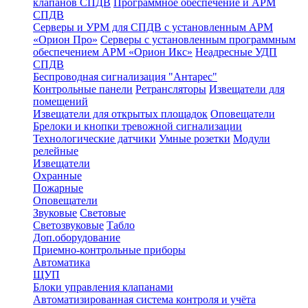
клапанов СПДВ
Программное обеспечение и АРМ
СПДВ
Серверы и УРМ для СПДВ с установленным АРМ
«Орион Про»
Серверы с установленным программным
обеспечением АРМ «Орион Икс»
Неадресные УДП
СПДВ
Беспроводная сигнализация "Антарес"
Контрольные панели
Ретрансляторы
Извещатели для
помещений
Извещатели для открытых площадок
Оповещатели
Брелоки и кнопки тревожной сигнализации
Технологические датчики
Умные розетки
Модули
релейные
Извещатели
Охранные
Пожарные
Оповещатели
Звуковые
Световые
Светозвуковые
Табло
Доп.оборудование
Приемно-контрольные приборы
Автоматика
ЩУП
Блоки управления клапанами
Автоматизированная система контроля и учёта