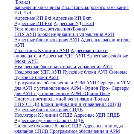
(Болид)
Барьеры искрозащиты
Изоляторы короткого замыкания
Exi, Exd
Адресные ИП Exi
Адресные ИП Exm
Адресные ИП Exd
Адресные УДП Exd
Установки пожаротушения (Болид)
ППУ АУП
Блоки индикации и управления АУП
Адресные блоки контроля АУП
Адресные расширители
АУП
Изоляторы КЗ линий АУП
Адресные табло и
оповещатели
Адресные УДП АУП
Адресные релейные
блоки АУП
Неадресные блоки контроля и управления АУП
Неадресные УДП АУП
Пусковые блоки АУП
Силовые
пусковые блоки АУП
Программное обеспечение и АРМ АУП
Серверы и УРМ
для АУП с установленным АРМ «Орион Про»
Серверы
для АУП с установленным АРМ «Орион Икс»
Система противодымной вентиляции (Болид)
ППУ СПДВ
Блоки индикации и управления СПДВ
Адресные блоки контроля СПДВ
Изоляторы КЗ линий СПДВ
Адресные УДП СПДВ
Адресные пусковые блоки СПДВ
Силовые пусковые блоки СПДВ
Адресные приводы
клапанов СПДВ
Программное обеспечение и АРМ