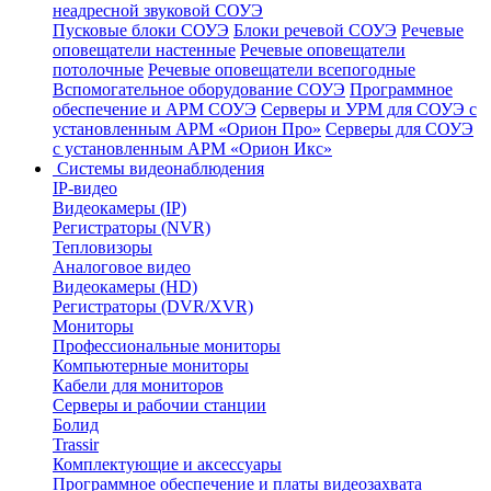
неадресной звуковой СОУЭ
Пусковые блоки СОУЭ
Блоки речевой СОУЭ
Речевые
оповещатели настенные
Речевые оповещатели
потолочные
Речевые оповещатели всепогодные
Вспомогательное оборудование СОУЭ
Программное
обеспечение и АРМ СОУЭ
Серверы и УРМ для СОУЭ с
установленным АРМ «Орион Про»
Серверы для СОУЭ
с установленным АРМ «Орион Икс»
Системы видеонаблюдения
IP-видео
Видеокамеры (IP)
Регистраторы (NVR)
Тепловизоры
Аналоговое видео
Видеокамеры (HD)
Регистраторы (DVR/XVR)
Мониторы
Профессиональные мониторы
Компьютерные мониторы
Кабели для мониторов
Серверы и рабочии станции
Болид
Trassir
Комплектующие и аксессуары
Программное обеспечение и платы видеозахвата