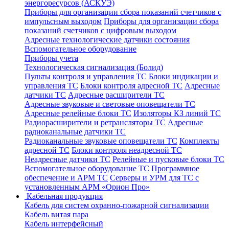
энергоресурсов (АСКУЭ)
Приборы для организации сбора показаний счетчиков с
импульсным выходом
Приборы для организации сбора
показаний счетчиков с цифровым выходом
Адресные технологические датчики состояния
Вспомогательное оборудование
Приборы учета
Технологическая сигнализация (Болид)
Пульты контроля и управления ТС
Блоки индикации и
управления ТС
Блоки контроля адресной ТС
Адресные
датчики ТС
Адресные расширители ТС
Адресные звуковые и световые оповещатели ТС
Адресные релейные блоки ТС
Изоляторы КЗ линий ТС
Радиорасширители и ретрансляторы ТС
Адресные
радиоканальные датчики ТС
Радиоканальные звуковые оповещатели ТС
Комплекты
адресной ТС
Блоки контроля неадресной ТС
Неадресные датчики ТС
Релейные и пусковые блоки ТС
Вспомогательное оборудование ТС
Программное
обеспечение и АРМ ТС
Серверы и УРМ для ТС с
установленным АРМ «Орион Про»
Кабельная продукция
Кабель для систем охранно-пожарной сигнализации
Кабель витая пара
Кабель интерфейсный