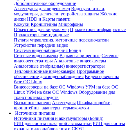
Дополнительное оборудование
Аксессуары для видеокамер
Видеоусилители,
модуляторы, делители, устройства защиты
Жёсткие
диски HDD и Карты памяти
Кожухи
Кронштейны
Микрофоны
Объективы для видеокамер
Прожекторы инфракрасные
Прожекторы светодиодные
Пульты управления, матричные переключатели
Устройства передачи видео
Система видеонаблюдения Болид
Сетевые видеокамеры
Взрывозащищенные
Сетевые
видеорегистраторы
Аналоговые видеокамеры
Аналоговые (гибридные) видеорегистраторы
Тепловизионные видеокамеры
Программное
обеспечение для видеонаблюдения
Видеосерверы на
базе ОС Linux
Видеосерверы на базе ОС Windows
УРМ на базе ОС
Linux
УРМ на базе ОС Windows
Оборудование для
транспортных средств
Вызывные панели
Аксессуары
Шкафы, коробки,
кронштейны, адаптеры, термокожухи
Источники питания
Источники питания и аккумуляторы (Болид)
РИП для систем пожарной автоматики
РИП для систем
охраны, видеонаблюдения и СКУД