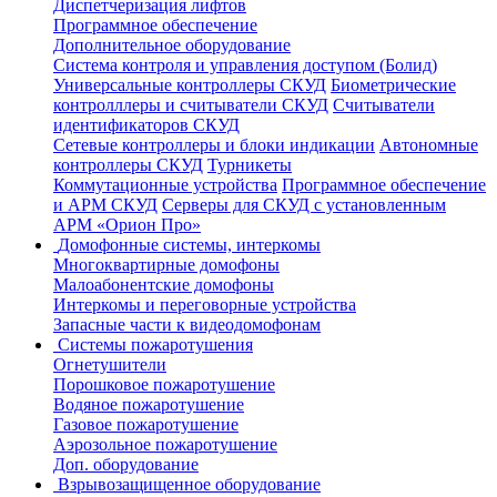
Диспетчеризация лифтов
Программное обеспечение
Дополнительное оборудование
Система контроля и управления доступом (Болид)
Универсальные контроллеры СКУД
Биометрические
контролллеры и считыватели СКУД
Считыватели
идентификаторов СКУД
Сетевые контроллеры и блоки индикации
Автономные
контроллеры СКУД
Турникеты
Коммутационные устройства
Программное обеспечение
и АРМ СКУД
Серверы для СКУД с установленным
АРМ «Орион Про»
Домофонные системы, интеркомы
Многоквартирные домофоны
Малоабонентские домофоны
Интеркомы и переговорные устройства
Запасные части к видеодомофонам
Системы пожаротушения
Огнетушители
Порошковое пожаротушение
Водяное пожаротушение
Газовое пожаротушение
Аэрозольное пожаротушение
Доп. оборудование
Взрывозащищенное оборудование