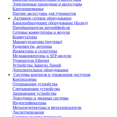
Электронные проходные и аксессуары
Картоприемники
Прочие аксессуары для турникетов
Активное сетевое оборудование
Каналообразующее оборудование (Болид)
Преобразователи интерйфейсов
Сетевые коммутаторы и модули
Коммутаторы
Маршрутизаторы (роутеры)
Радиомосты, антенны
Инжекторы и сплиттеры
Медиаконверторы и SFP-модули
Удлинители Ethernet
Устройства Защиты Линий
Дополнительное оборудование
Системы контроля и управления доступом
Контроллеры
Отпирающие устройства
Считывающие устройства
Запирающие устройства
Доводчики и дверные системы
Индентификаторы
Металлодетекторы и металлоискатели
Диспетчеризация
Системы вызова персонала