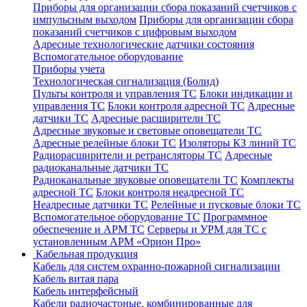
Приборы для организации сбора показаний счетчиков с
импульсным выходом
Приборы для организации сбора
показаний счетчиков с цифровым выходом
Адресные технологические датчики состояния
Вспомогательное оборудование
Приборы учета
Технологическая сигнализация (Болид)
Пульты контроля и управления ТС
Блоки индикации и
управления ТС
Блоки контроля адресной ТС
Адресные
датчики ТС
Адресные расширители ТС
Адресные звуковые и световые оповещатели ТС
Адресные релейные блоки ТС
Изоляторы КЗ линий ТС
Радиорасширители и ретрансляторы ТС
Адресные
радиоканальные датчики ТС
Радиоканальные звуковые оповещатели ТС
Комплекты
адресной ТС
Блоки контроля неадресной ТС
Неадресные датчики ТС
Релейные и пусковые блоки ТС
Вспомогательное оборудование ТС
Программное
обеспечение и АРМ ТС
Серверы и УРМ для ТС с
установленным АРМ «Орион Про»
Кабельная продукция
Кабель для систем охранно-пожарной сигнализации
Кабель витая пара
Кабель интерфейсный
Кабели радиочастоные, комбинированные для