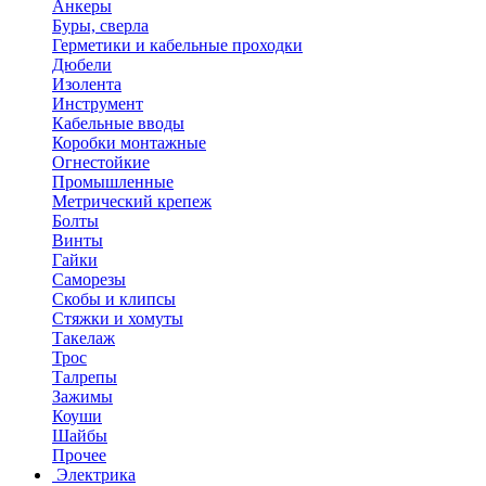
Анкеры
Буры, сверла
Герметики и кабельные проходки
Дюбели
Изолента
Инструмент
Кабельные вводы
Коробки монтажные
Огнестойкие
Промышленные
Метрический крепеж
Болты
Винты
Гайки
Саморезы
Скобы и клипсы
Стяжки и хомуты
Такелаж
Трос
Талрепы
Зажимы
Коуши
Шайбы
Прочее
Электрика