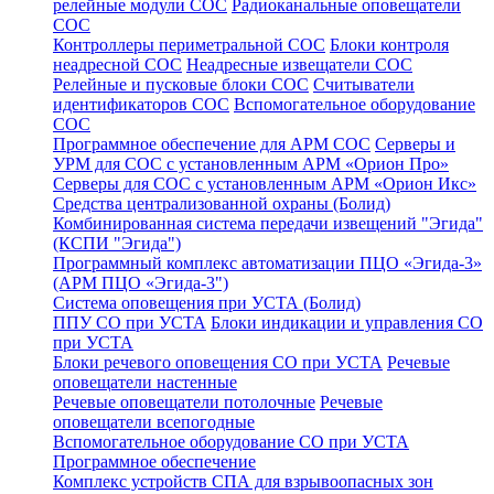
релейные модули СОС
Радиоканальные оповещатели
СОС
Контроллеры периметральной СОС
Блоки контроля
неадресной СОС
Неадресные извещатели СОС
Релейные и пусковые блоки СОС
Считыватели
идентификаторов СОС
Вспомогательное оборудование
СОС
Программное обеспечение для АРМ СОС
Серверы и
УРМ для СОС с установленным АРМ «Орион Про»
Серверы для СОС с установленным АРМ «Орион Икс»
Средства централизованной охраны (Болид)
Комбинированная система передачи извещений "Эгида"
(КСПИ "Эгида")
Программный комплекс автоматизации ПЦО «Эгида-3»
(АРМ ПЦО «Эгида-3")
Система оповещения при УСТА (Болид)
ППУ СО при УСТА
Блоки индикации и управления СО
при УСТА
Блоки речевого оповещения СО при УСТА
Речевые
оповещатели настенные
Речевые оповещатели потолочные
Речевые
оповещатели всепогодные
Вспомогательное оборудование СО при УСТА
Программное обеспечение
Комплекс устройств СПА для взрывоопасных зон