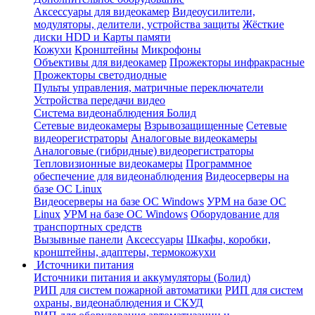
Аксессуары для видеокамер
Видеоусилители,
модуляторы, делители, устройства защиты
Жёсткие
диски HDD и Карты памяти
Кожухи
Кронштейны
Микрофоны
Объективы для видеокамер
Прожекторы инфракрасные
Прожекторы светодиодные
Пульты управления, матричные переключатели
Устройства передачи видео
Система видеонаблюдения Болид
Сетевые видеокамеры
Взрывозащищенные
Сетевые
видеорегистраторы
Аналоговые видеокамеры
Аналоговые (гибридные) видеорегистраторы
Тепловизионные видеокамеры
Программное
обеспечение для видеонаблюдения
Видеосерверы на
базе ОС Linux
Видеосерверы на базе ОС Windows
УРМ на базе ОС
Linux
УРМ на базе ОС Windows
Оборудование для
транспортных средств
Вызывные панели
Аксессуары
Шкафы, коробки,
кронштейны, адаптеры, термокожухи
Источники питания
Источники питания и аккумуляторы (Болид)
РИП для систем пожарной автоматики
РИП для систем
охраны, видеонаблюдения и СКУД