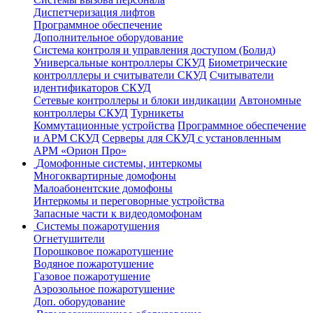
Диспетчеризация лифтов
Программное обеспечение
Дополнительное оборудование
Система контроля и управления доступом (Болид)
Универсальные контроллеры СКУД
Биометрические
контролллеры и считыватели СКУД
Считыватели
идентификаторов СКУД
Сетевые контроллеры и блоки индикации
Автономные
контроллеры СКУД
Турникеты
Коммутационные устройства
Программное обеспечение
и АРМ СКУД
Серверы для СКУД с установленным
АРМ «Орион Про»
Домофонные системы, интеркомы
Многоквартирные домофоны
Малоабонентские домофоны
Интеркомы и переговорные устройства
Запасные части к видеодомофонам
Системы пожаротушения
Огнетушители
Порошковое пожаротушение
Водяное пожаротушение
Газовое пожаротушение
Аэрозольное пожаротушение
Доп. оборудование