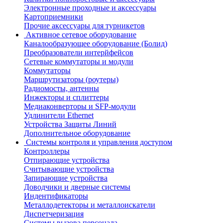
Электронные проходные и аксессуары
Картоприемники
Прочие аксессуары для турникетов
Активное сетевое оборудование
Каналообразующее оборудование (Болид)
Преобразователи интерйфейсов
Сетевые коммутаторы и модули
Коммутаторы
Маршрутизаторы (роутеры)
Радиомосты, антенны
Инжекторы и сплиттеры
Медиаконверторы и SFP-модули
Удлинители Ethernet
Устройства Защиты Линий
Дополнительное оборудование
Системы контроля и управления доступом
Контроллеры
Отпирающие устройства
Считывающие устройства
Запирающие устройства
Доводчики и дверные системы
Индентификаторы
Металлодетекторы и металлоискатели
Диспетчеризация
Системы вызова персонала