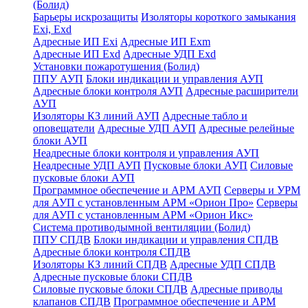
(Болид)
Барьеры искрозащиты
Изоляторы короткого замыкания
Exi, Exd
Адресные ИП Exi
Адресные ИП Exm
Адресные ИП Exd
Адресные УДП Exd
Установки пожаротушения (Болид)
ППУ АУП
Блоки индикации и управления АУП
Адресные блоки контроля АУП
Адресные расширители
АУП
Изоляторы КЗ линий АУП
Адресные табло и
оповещатели
Адресные УДП АУП
Адресные релейные
блоки АУП
Неадресные блоки контроля и управления АУП
Неадресные УДП АУП
Пусковые блоки АУП
Силовые
пусковые блоки АУП
Программное обеспечение и АРМ АУП
Серверы и УРМ
для АУП с установленным АРМ «Орион Про»
Серверы
для АУП с установленным АРМ «Орион Икс»
Система противодымной вентиляции (Болид)
ППУ СПДВ
Блоки индикации и управления СПДВ
Адресные блоки контроля СПДВ
Изоляторы КЗ линий СПДВ
Адресные УДП СПДВ
Адресные пусковые блоки СПДВ
Силовые пусковые блоки СПДВ
Адресные приводы
клапанов СПДВ
Программное обеспечение и АРМ