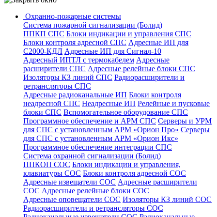
Охранно-пожарные системы
Система пожарной сигнализации (Болид)
ППКП СПС
Блоки индикации и управления СПС
Блоки контроля адресной СПС
Адресные ИП для
С2000-КДЛ
Адресные ИП для Сигнал-10
Адресный ИПТЛ с термокабелем
Адресные
расширители СПС
Адресные релейные блоки СПС
Изоляторы КЗ линий СПС
Радиорасширители и
ретрансляторы СПС
Адресные радиоканальные ИП
Блоки контроля
неадресной СПС
Неадресные ИП
Релейные и пусковые
блоки СПС
Вспомогательное оборудование СПС
Программное обеспечение и АРМ СПС
Серверы и УРМ
для СПС с установленным АРМ «Орион Про»
Серверы
для СПС с установленным АРМ «Орион Икс»
Программное обеспечение интеграции СПС
Система охранной сигнализации (Болид)
ППКОП СОС
Блоки индикации и управления,
клавиатуры СОС
Блоки контроля адресной СОС
Адресные извещатели СОС
Адресные расширители
СОС
Адресные релейные блоки СОС
Адресные оповещатели СОС
Изоляторы КЗ линий СОС
Радиорасширители и ретрансляторы СОС
Радиоканальные извещатели СОС
Радиоканальные