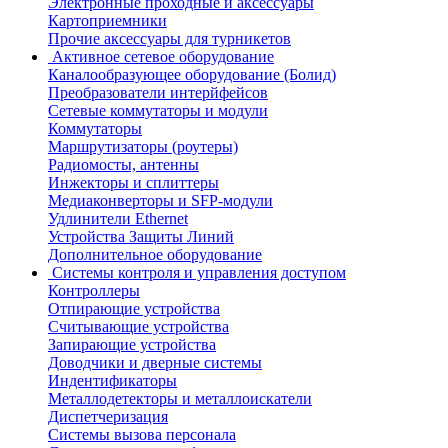
Электронные проходные и аксессуары
Картоприемники
Прочие аксессуары для турникетов
Активное сетевое оборудование
Каналообразующее оборудование (Болид)
Преобразователи интерйфейсов
Сетевые коммутаторы и модули
Коммутаторы
Маршрутизаторы (роутеры)
Радиомосты, антенны
Инжекторы и сплиттеры
Медиаконверторы и SFP-модули
Удлинители Ethernet
Устройства Защиты Линий
Дополнительное оборудование
Системы контроля и управления доступом
Контроллеры
Отпирающие устройства
Считывающие устройства
Запирающие устройства
Доводчики и дверные системы
Индентификаторы
Металлодетекторы и металлоискатели
Диспетчеризация
Системы вызова персонала