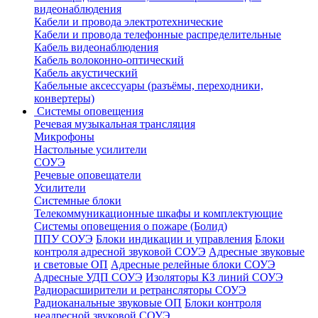
видеонаблюдения
Кабели и провода электротехнические
Кабели и провода телефонные распределительные
Кабель видеонаблюдения
Кабель волоконно-оптический
Кабель акустический
Кабельные аксессуары (разъёмы, переходники,
конвертеры)
Системы оповещения
Речевая музыкальная трансляция
Микрофоны
Настольные усилители
СОУЭ
Речевые оповещатели
Усилители
Системные блоки
Телекоммуникационные шкафы и комплектующие
Системы оповещения о пожаре (Болид)
ППУ СОУЭ
Блоки индикации и управления
Блоки
контроля адресной звуковой СОУЭ
Адресные звуковые
и световые ОП
Адресные релейные блоки СОУЭ
Адресные УДП СОУЭ
Изоляторы КЗ линий СОУЭ
Радиорасширители и ретрансляторы СОУЭ
Радиоканальные звуковые ОП
Блоки контроля
неадресной звуковой СОУЭ