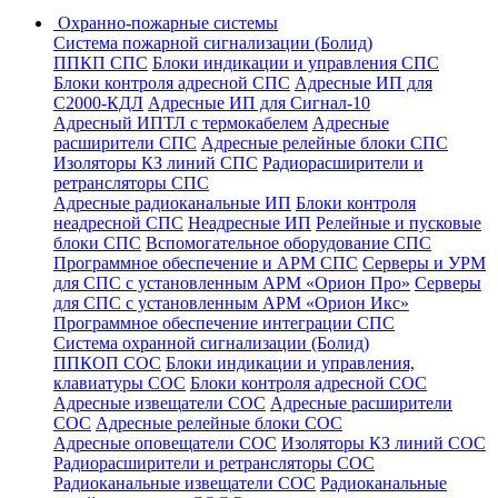
Охранно-пожарные системы
Система пожарной сигнализации (Болид)
ППКП СПС
Блоки индикации и управления СПС
Блоки контроля адресной СПС
Адресные ИП для
С2000-КДЛ
Адресные ИП для Сигнал-10
Адресный ИПТЛ с термокабелем
Адресные
расширители СПС
Адресные релейные блоки СПС
Изоляторы КЗ линий СПС
Радиорасширители и
ретрансляторы СПС
Адресные радиоканальные ИП
Блоки контроля
неадресной СПС
Неадресные ИП
Релейные и пусковые
блоки СПС
Вспомогательное оборудование СПС
Программное обеспечение и АРМ СПС
Серверы и УРМ
для СПС с установленным АРМ «Орион Про»
Серверы
для СПС с установленным АРМ «Орион Икс»
Программное обеспечение интеграции СПС
Система охранной сигнализации (Болид)
ППКОП СОС
Блоки индикации и управления,
клавиатуры СОС
Блоки контроля адресной СОС
Адресные извещатели СОС
Адресные расширители
СОС
Адресные релейные блоки СОС
Адресные оповещатели СОС
Изоляторы КЗ линий СОС
Радиорасширители и ретрансляторы СОС
Радиоканальные извещатели СОС
Радиоканальные