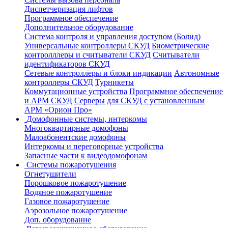
Диспетчеризация лифтов
Программное обеспечение
Дополнительное оборудование
Система контроля и управления доступом (Болид)
Универсальные контроллеры СКУД
Биометрические
контролллеры и считыватели СКУД
Считыватели
идентификаторов СКУД
Сетевые контроллеры и блоки индикации
Автономные
контроллеры СКУД
Турникеты
Коммутационные устройства
Программное обеспечение
и АРМ СКУД
Серверы для СКУД с установленным
АРМ «Орион Про»
Домофонные системы, интеркомы
Многоквартирные домофоны
Малоабонентские домофоны
Интеркомы и переговорные устройства
Запасные части к видеодомофонам
Системы пожаротушения
Огнетушители
Порошковое пожаротушение
Водяное пожаротушение
Газовое пожаротушение
Аэрозольное пожаротушение
Доп. оборудование