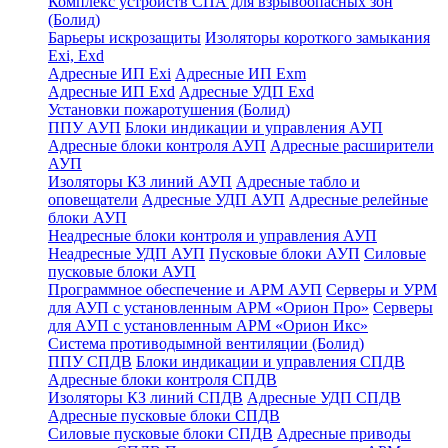
Комплекс устройств СПА для взрывоопасных зон
(Болид)
Барьеры искрозащиты
Изоляторы короткого замыкания
Exi, Exd
Адресные ИП Exi
Адресные ИП Exm
Адресные ИП Exd
Адресные УДП Exd
Установки пожаротушения (Болид)
ППУ АУП
Блоки индикации и управления АУП
Адресные блоки контроля АУП
Адресные расширители
АУП
Изоляторы КЗ линий АУП
Адресные табло и
оповещатели
Адресные УДП АУП
Адресные релейные
блоки АУП
Неадресные блоки контроля и управления АУП
Неадресные УДП АУП
Пусковые блоки АУП
Силовые
пусковые блоки АУП
Программное обеспечение и АРМ АУП
Серверы и УРМ
для АУП с установленным АРМ «Орион Про»
Серверы
для АУП с установленным АРМ «Орион Икс»
Система противодымной вентиляции (Болид)
ППУ СПДВ
Блоки индикации и управления СПДВ
Адресные блоки контроля СПДВ
Изоляторы КЗ линий СПДВ
Адресные УДП СПДВ
Адресные пусковые блоки СПДВ
Силовые пусковые блоки СПДВ
Адресные приводы