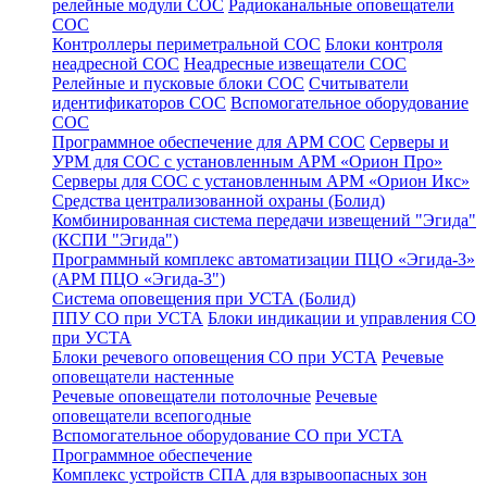
релейные модули СОС
Радиоканальные оповещатели
СОС
Контроллеры периметральной СОС
Блоки контроля
неадресной СОС
Неадресные извещатели СОС
Релейные и пусковые блоки СОС
Считыватели
идентификаторов СОС
Вспомогательное оборудование
СОС
Программное обеспечение для АРМ СОС
Серверы и
УРМ для СОС с установленным АРМ «Орион Про»
Серверы для СОС с установленным АРМ «Орион Икс»
Средства централизованной охраны (Болид)
Комбинированная система передачи извещений "Эгида"
(КСПИ "Эгида")
Программный комплекс автоматизации ПЦО «Эгида-3»
(АРМ ПЦО «Эгида-3")
Система оповещения при УСТА (Болид)
ППУ СО при УСТА
Блоки индикации и управления СО
при УСТА
Блоки речевого оповещения СО при УСТА
Речевые
оповещатели настенные
Речевые оповещатели потолочные
Речевые
оповещатели всепогодные
Вспомогательное оборудование СО при УСТА
Программное обеспечение
Комплекс устройств СПА для взрывоопасных зон