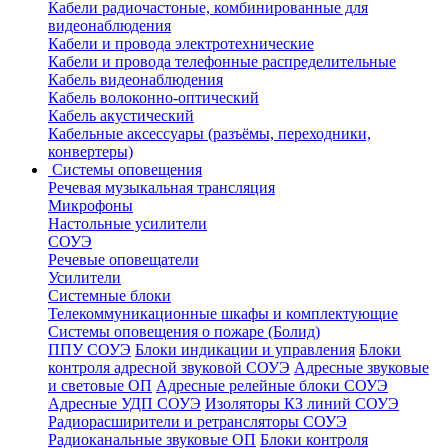
Кабели радиочастоные, комбинированные для
видеонаблюдения
Кабели и провода электротехнические
Кабели и провода телефонные распределительные
Кабель видеонаблюдения
Кабель волоконно-оптический
Кабель акустический
Кабельные аксессуары (разъёмы, переходники,
конвертеры)
Системы оповещения
Речевая музыкальная трансляция
Микрофоны
Настольные усилители
СОУЭ
Речевые оповещатели
Усилители
Системные блоки
Телекоммуникационные шкафы и комплектующие
Системы оповещения о пожаре (Болид)
ППУ СОУЭ
Блоки индикации и управления
Блоки
контроля адресной звуковой СОУЭ
Адресные звуковые
и световые ОП
Адресные релейные блоки СОУЭ
Адресные УДП СОУЭ
Изоляторы КЗ линий СОУЭ
Радиорасширители и ретрансляторы СОУЭ
Радиоканальные звуковые ОП
Блоки контроля