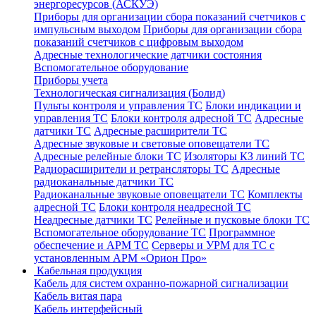
энергоресурсов (АСКУЭ)
Приборы для организации сбора показаний счетчиков с
импульсным выходом
Приборы для организации сбора
показаний счетчиков с цифровым выходом
Адресные технологические датчики состояния
Вспомогательное оборудование
Приборы учета
Технологическая сигнализация (Болид)
Пульты контроля и управления ТС
Блоки индикации и
управления ТС
Блоки контроля адресной ТС
Адресные
датчики ТС
Адресные расширители ТС
Адресные звуковые и световые оповещатели ТС
Адресные релейные блоки ТС
Изоляторы КЗ линий ТС
Радиорасширители и ретрансляторы ТС
Адресные
радиоканальные датчики ТС
Радиоканальные звуковые оповещатели ТС
Комплекты
адресной ТС
Блоки контроля неадресной ТС
Неадресные датчики ТС
Релейные и пусковые блоки ТС
Вспомогательное оборудование ТС
Программное
обеспечение и АРМ ТС
Серверы и УРМ для ТС с
установленным АРМ «Орион Про»
Кабельная продукция
Кабель для систем охранно-пожарной сигнализации
Кабель витая пара
Кабель интерфейсный