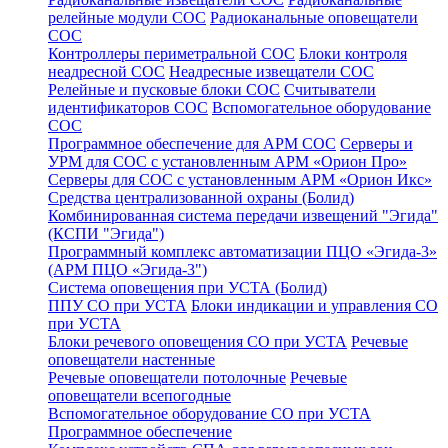
релейные модули СОС
Радиоканальные оповещатели
СОС
Контроллеры периметральной СОС
Блоки контроля
неадресной СОС
Неадресные извещатели СОС
Релейные и пусковые блоки СОС
Считыватели
идентификаторов СОС
Вспомогательное оборудование
СОС
Программное обеспечение для АРМ СОС
Серверы и
УРМ для СОС с установленным АРМ «Орион Про»
Серверы для СОС с установленным АРМ «Орион Икс»
Средства централизованной охраны (Болид)
Комбинированная система передачи извещений "Эгида"
(КСПИ "Эгида")
Программный комплекс автоматизации ПЦО «Эгида-3»
(АРМ ПЦО «Эгида-3")
Система оповещения при УСТА (Болид)
ППУ СО при УСТА
Блоки индикации и управления СО
при УСТА
Блоки речевого оповещения СО при УСТА
Речевые
оповещатели настенные
Речевые оповещатели потолочные
Речевые
оповещатели всепогодные
Вспомогательное оборудование СО при УСТА
Программное обеспечение