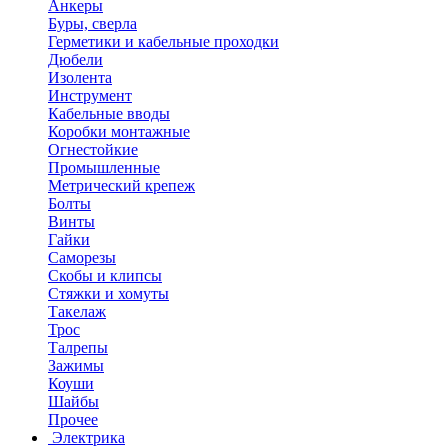
Анкеры
Буры, сверла
Герметики и кабельные проходки
Дюбели
Изолента
Инструмент
Кабельные вводы
Коробки монтажные
Огнестойкие
Промышленные
Метрический крепеж
Болты
Винты
Гайки
Саморезы
Скобы и клипсы
Стяжки и хомуты
Такелаж
Трос
Талрепы
Зажимы
Коуши
Шайбы
Прочее
Электрика