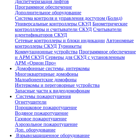
Диспетчеризация лифтов
Программное обеспечение
Дополнительное оборудование
Система контроля и управления доступом (Болид)
Универсальные контроллеры СКУД
Биометрические
контролллеры и считыватели СКУД
Считыватели
идентификаторов СКУД
Сетевые контроллеры и блоки индикации
Автономные
контроллеры СКУД
Турникеты
Коммутационные устройства
Программное обеспечение
и АРМ СКУД
Серверы для СКУД с установленным
АРМ «Орион Про»
Домофонные системы, интеркомы
Многоквартирные домофоны
Малоабонентские домофоны
Интеркомы и переговорные устройства
Запасные части к видеодомофонам
Системы пожаротушения
Огнетушители
Порошковое пожаротушение
Водяное пожаротушение
Газовое пожаротушение
Аэрозольное пожаротушение
Доп. оборудование
Взрывозащищенное оборудование