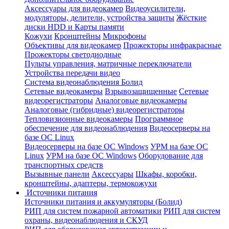
Аксессуары для видеокамер
Видеоусилители,
модуляторы, делители, устройства защиты
Жёсткие
диски HDD и Карты памяти
Кожухи
Кронштейны
Микрофоны
Объективы для видеокамер
Прожекторы инфракрасные
Прожекторы светодиодные
Пульты управления, матричные переключатели
Устройства передачи видео
Система видеонаблюдения Болид
Сетевые видеокамеры
Взрывозащищенные
Сетевые
видеорегистраторы
Аналоговые видеокамеры
Аналоговые (гибридные) видеорегистраторы
Тепловизионные видеокамеры
Программное
обеспечение для видеонаблюдения
Видеосерверы на
базе ОС Linux
Видеосерверы на базе ОС Windows
УРМ на базе ОС
Linux
УРМ на базе ОС Windows
Оборудование для
транспортных средств
Вызывные панели
Аксессуары
Шкафы, коробки,
кронштейны, адаптеры, термокожухи
Источники питания
Источники питания и аккумуляторы (Болид)
РИП для систем пожарной автоматики
РИП для систем
охраны, видеонаблюдения и СКУД