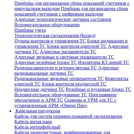
Приборы для организации сбора показаний счетчиков с
импульсным выходом
Приборы для организации сбора
показаний счетчиков с цифровым выходом
Адресные технологические датчики состояния
Вспомогательное оборудование
Приборы учета
Технологическая сигнализация (Болид)
Пульты контроля и управления ТС
Блоки индикации и
управления ТС
Блоки контроля адресной ТС
Адресные
датчики ТС
Адресные расширители ТС
Адресные звуковые и световые оповещатели ТС
Адресные релейные блоки ТС
Изоляторы КЗ линий ТС
Радиорасширители и ретрансляторы ТС
Адресные
радиоканальные датчики ТС
Радиоканальные звуковые оповещатели ТС
Комплекты
адресной ТС
Блоки контроля неадресной ТС
Неадресные датчики ТС
Релейные и пусковые блоки ТС
Вспомогательное оборудование ТС
Программное
обеспечение и АРМ ТС
Серверы и УРМ для ТС с
установленным АРМ «Орион Про»
Кабельная продукция
Кабель для систем охранно-пожарной сигнализации
Кабель витая пара
Кабель интерфейсный
Кабели радиочастоные, комбинированные для