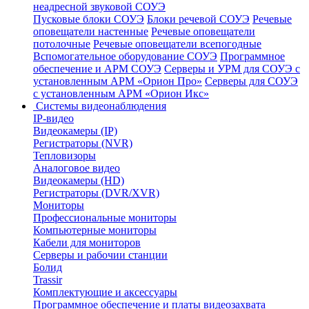
неадресной звуковой СОУЭ
Пусковые блоки СОУЭ
Блоки речевой СОУЭ
Речевые
оповещатели настенные
Речевые оповещатели
потолочные
Речевые оповещатели всепогодные
Вспомогательное оборудование СОУЭ
Программное
обеспечение и АРМ СОУЭ
Серверы и УРМ для СОУЭ с
установленным АРМ «Орион Про»
Серверы для СОУЭ
с установленным АРМ «Орион Икс»
Системы видеонаблюдения
IP-видео
Видеокамеры (IP)
Регистраторы (NVR)
Тепловизоры
Аналоговое видео
Видеокамеры (HD)
Регистраторы (DVR/XVR)
Мониторы
Профессиональные мониторы
Компьютерные мониторы
Кабели для мониторов
Серверы и рабочии станции
Болид
Trassir
Комплектующие и аксессуары
Программное обеспечение и платы видеозахвата