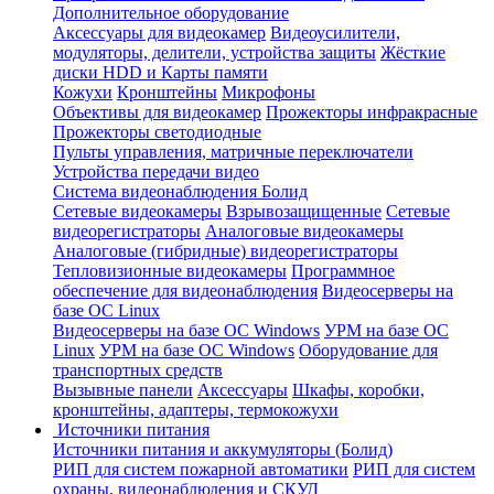
Дополнительное оборудование
Аксессуары для видеокамер
Видеоусилители,
модуляторы, делители, устройства защиты
Жёсткие
диски HDD и Карты памяти
Кожухи
Кронштейны
Микрофоны
Объективы для видеокамер
Прожекторы инфракрасные
Прожекторы светодиодные
Пульты управления, матричные переключатели
Устройства передачи видео
Система видеонаблюдения Болид
Сетевые видеокамеры
Взрывозащищенные
Сетевые
видеорегистраторы
Аналоговые видеокамеры
Аналоговые (гибридные) видеорегистраторы
Тепловизионные видеокамеры
Программное
обеспечение для видеонаблюдения
Видеосерверы на
базе ОС Linux
Видеосерверы на базе ОС Windows
УРМ на базе ОС
Linux
УРМ на базе ОС Windows
Оборудование для
транспортных средств
Вызывные панели
Аксессуары
Шкафы, коробки,
кронштейны, адаптеры, термокожухи
Источники питания
Источники питания и аккумуляторы (Болид)
РИП для систем пожарной автоматики
РИП для систем
охраны, видеонаблюдения и СКУД