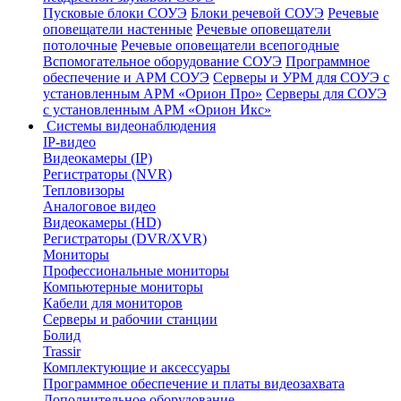
Пусковые блоки СОУЭ
Блоки речевой СОУЭ
Речевые
оповещатели настенные
Речевые оповещатели
потолочные
Речевые оповещатели всепогодные
Вспомогательное оборудование СОУЭ
Программное
обеспечение и АРМ СОУЭ
Серверы и УРМ для СОУЭ с
установленным АРМ «Орион Про»
Серверы для СОУЭ
с установленным АРМ «Орион Икс»
Системы видеонаблюдения
IP-видео
Видеокамеры (IP)
Регистраторы (NVR)
Тепловизоры
Аналоговое видео
Видеокамеры (HD)
Регистраторы (DVR/XVR)
Мониторы
Профессиональные мониторы
Компьютерные мониторы
Кабели для мониторов
Серверы и рабочии станции
Болид
Trassir
Комплектующие и аксессуары
Программное обеспечение и платы видеозахвата
Дополнительное оборудование