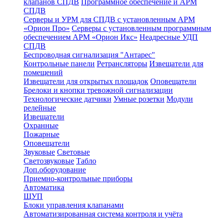
клапанов СПДВ
Программное обеспечение и АРМ
СПДВ
Серверы и УРМ для СПДВ с установленным АРМ
«Орион Про»
Серверы с установленным программным
обеспечением АРМ «Орион Икс»
Неадресные УДП
СПДВ
Беспроводная сигнализация "Антарес"
Контрольные панели
Ретрансляторы
Извещатели для
помещений
Извещатели для открытых площадок
Оповещатели
Брелоки и кнопки тревожной сигнализации
Технологические датчики
Умные розетки
Модули
релейные
Извещатели
Охранные
Пожарные
Оповещатели
Звуковые
Световые
Светозвуковые
Табло
Доп.оборудование
Приемно-контрольные приборы
Автоматика
ЩУП
Блоки управления клапанами
Автоматизированная система контроля и учёта