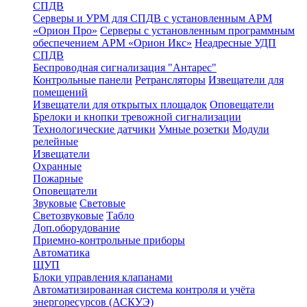
СПДВ
Серверы и УРМ для СПДВ с установленным АРМ
«Орион Про»
Серверы с установленным программным
обеспечением АРМ «Орион Икс»
Неадресные УДП
СПДВ
Беспроводная сигнализация "Антарес"
Контрольные панели
Ретрансляторы
Извещатели для
помещений
Извещатели для открытых площадок
Оповещатели
Брелоки и кнопки тревожной сигнализации
Технологические датчики
Умные розетки
Модули
релейные
Извещатели
Охранные
Пожарные
Оповещатели
Звуковые
Световые
Светозвуковые
Табло
Доп.оборудование
Приемно-контрольные приборы
Автоматика
ЩУП
Блоки управления клапанами
Автоматизированная система контроля и учёта
энергоресурсов (АСКУЭ)