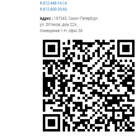
8-812-448-16-16
8-812-600-20-60
Адрес :
197345, Санкт-Петербург,
ул. Оптиков, дом 22А,
помещение 1-Н, офис 36