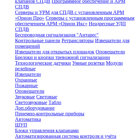
клапанов СПДВ
Программное обеспечение и АРМ
СПДВ
Серверы и УРМ для СПДВ с установленным АРМ
«Орион Про»
Серверы с установленным программным
обеспечением АРМ «Орион Икс»
Неадресные УДП
СПДВ
Беспроводная сигнализация "Антарес"
Контрольные панели
Ретрансляторы
Извещатели для
помещений
Извещатели для открытых площадок
Оповещатели
Брелоки и кнопки тревожной сигнализации
Технологические датчики
Умные розетки
Модули
релейные
Извещатели
Охранные
Пожарные
Оповещатели
Звуковые
Световые
Светозвуковые
Табло
Доп.оборудование
Приемно-контрольные приборы
Автоматика
ЩУП
Блоки управления клапанами
Автоматизированная система контроля и учёта