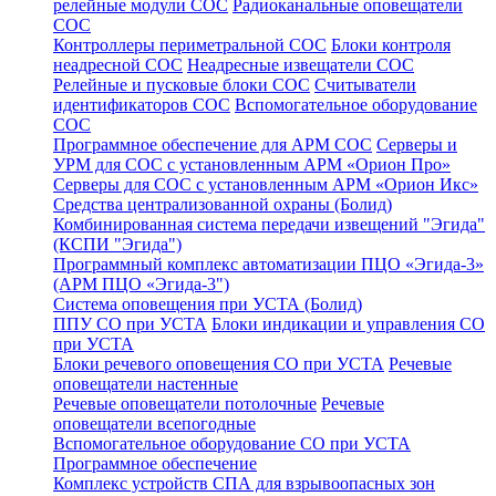
релейные модули СОС
Радиоканальные оповещатели
СОС
Контроллеры периметральной СОС
Блоки контроля
неадресной СОС
Неадресные извещатели СОС
Релейные и пусковые блоки СОС
Считыватели
идентификаторов СОС
Вспомогательное оборудование
СОС
Программное обеспечение для АРМ СОС
Серверы и
УРМ для СОС с установленным АРМ «Орион Про»
Серверы для СОС с установленным АРМ «Орион Икс»
Средства централизованной охраны (Болид)
Комбинированная система передачи извещений "Эгида"
(КСПИ "Эгида")
Программный комплекс автоматизации ПЦО «Эгида-3»
(АРМ ПЦО «Эгида-3")
Система оповещения при УСТА (Болид)
ППУ СО при УСТА
Блоки индикации и управления СО
при УСТА
Блоки речевого оповещения СО при УСТА
Речевые
оповещатели настенные
Речевые оповещатели потолочные
Речевые
оповещатели всепогодные
Вспомогательное оборудование СО при УСТА
Программное обеспечение
Комплекс устройств СПА для взрывоопасных зон