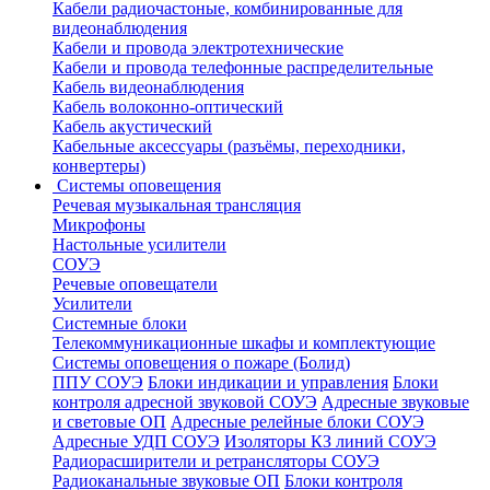
Кабели радиочастоные, комбинированные для
видеонаблюдения
Кабели и провода электротехнические
Кабели и провода телефонные распределительные
Кабель видеонаблюдения
Кабель волоконно-оптический
Кабель акустический
Кабельные аксессуары (разъёмы, переходники,
конвертеры)
Системы оповещения
Речевая музыкальная трансляция
Микрофоны
Настольные усилители
СОУЭ
Речевые оповещатели
Усилители
Системные блоки
Телекоммуникационные шкафы и комплектующие
Системы оповещения о пожаре (Болид)
ППУ СОУЭ
Блоки индикации и управления
Блоки
контроля адресной звуковой СОУЭ
Адресные звуковые
и световые ОП
Адресные релейные блоки СОУЭ
Адресные УДП СОУЭ
Изоляторы КЗ линий СОУЭ
Радиорасширители и ретрансляторы СОУЭ
Радиоканальные звуковые ОП
Блоки контроля