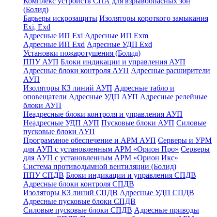
Комплекс устройств СПА для взрывоопасных зон
(Болид)
Барьеры искрозащиты
Изоляторы короткого замыкания
Exi, Exd
Адресные ИП Exi
Адресные ИП Exm
Адресные ИП Exd
Адресные УДП Exd
Установки пожаротушения (Болид)
ППУ АУП
Блоки индикации и управления АУП
Адресные блоки контроля АУП
Адресные расширители
АУП
Изоляторы КЗ линий АУП
Адресные табло и
оповещатели
Адресные УДП АУП
Адресные релейные
блоки АУП
Неадресные блоки контроля и управления АУП
Неадресные УДП АУП
Пусковые блоки АУП
Силовые
пусковые блоки АУП
Программное обеспечение и АРМ АУП
Серверы и УРМ
для АУП с установленным АРМ «Орион Про»
Серверы
для АУП с установленным АРМ «Орион Икс»
Система противодымной вентиляции (Болид)
ППУ СПДВ
Блоки индикации и управления СПДВ
Адресные блоки контроля СПДВ
Изоляторы КЗ линий СПДВ
Адресные УДП СПДВ
Адресные пусковые блоки СПДВ
Силовые пусковые блоки СПДВ
Адресные приводы