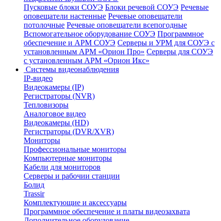
Пусковые блоки СОУЭ
Блоки речевой СОУЭ
Речевые
оповещатели настенные
Речевые оповещатели
потолочные
Речевые оповещатели всепогодные
Вспомогательное оборудование СОУЭ
Программное
обеспечение и АРМ СОУЭ
Серверы и УРМ для СОУЭ с
установленным АРМ «Орион Про»
Серверы для СОУЭ
с установленным АРМ «Орион Икс»
Системы видеонаблюдения
IP-видео
Видеокамеры (IP)
Регистраторы (NVR)
Тепловизоры
Аналоговое видео
Видеокамеры (HD)
Регистраторы (DVR/XVR)
Мониторы
Профессиональные мониторы
Компьютерные мониторы
Кабели для мониторов
Серверы и рабочии станции
Болид
Trassir
Комплектующие и аксессуары
Программное обеспечение и платы видеозахвата
Дополнительное оборудование