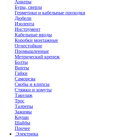
Анкеры
Буры, сверла
Герметики и кабельные проходки
Дюбели
Изолента
Инструмент
Кабельные вводы
Коробки монтажные
Огнестойкие
Промышленные
Метрический крепеж
Болты
Винты
Гайки
Саморезы
Скобы и клипсы
Стяжки и хомуты
Такелаж
Трос
Талрепы
Зажимы
Коуши
Шайбы
Прочее
Электрика