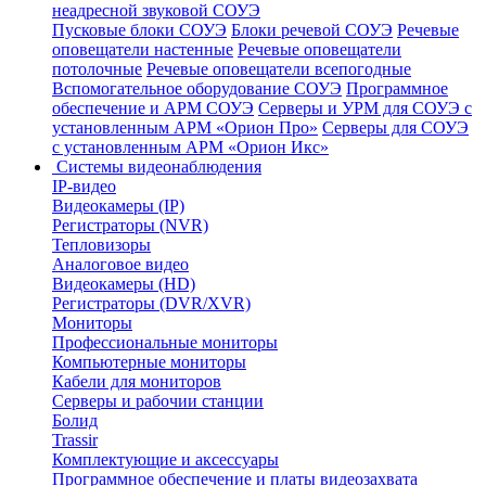
неадресной звуковой СОУЭ
Пусковые блоки СОУЭ
Блоки речевой СОУЭ
Речевые
оповещатели настенные
Речевые оповещатели
потолочные
Речевые оповещатели всепогодные
Вспомогательное оборудование СОУЭ
Программное
обеспечение и АРМ СОУЭ
Серверы и УРМ для СОУЭ с
установленным АРМ «Орион Про»
Серверы для СОУЭ
с установленным АРМ «Орион Икс»
Системы видеонаблюдения
IP-видео
Видеокамеры (IP)
Регистраторы (NVR)
Тепловизоры
Аналоговое видео
Видеокамеры (HD)
Регистраторы (DVR/XVR)
Мониторы
Профессиональные мониторы
Компьютерные мониторы
Кабели для мониторов
Серверы и рабочии станции
Болид
Trassir
Комплектующие и аксессуары
Программное обеспечение и платы видеозахвата