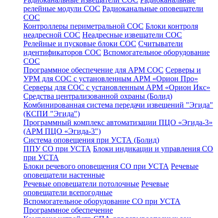
релейные модули СОС
Радиоканальные оповещатели
СОС
Контроллеры периметральной СОС
Блоки контроля
неадресной СОС
Неадресные извещатели СОС
Релейные и пусковые блоки СОС
Считыватели
идентификаторов СОС
Вспомогательное оборудование
СОС
Программное обеспечение для АРМ СОС
Серверы и
УРМ для СОС с установленным АРМ «Орион Про»
Серверы для СОС с установленным АРМ «Орион Икс»
Средства централизованной охраны (Болид)
Комбинированная система передачи извещений "Эгида"
(КСПИ "Эгида")
Программный комплекс автоматизации ПЦО «Эгида-3»
(АРМ ПЦО «Эгида-3")
Система оповещения при УСТА (Болид)
ППУ СО при УСТА
Блоки индикации и управления СО
при УСТА
Блоки речевого оповещения СО при УСТА
Речевые
оповещатели настенные
Речевые оповещатели потолочные
Речевые
оповещатели всепогодные
Вспомогательное оборудование СО при УСТА
Программное обеспечение