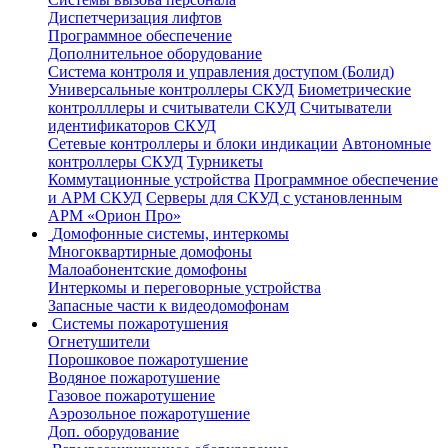
Диспетчеризация лифтов
Программное обеспечение
Дополнительное оборудование
Система контроля и управления доступом (Болид)
Универсальные контроллеры СКУД
Биометрические
контролллеры и считыватели СКУД
Считыватели
идентификаторов СКУД
Сетевые контроллеры и блоки индикации
Автономные
контроллеры СКУД
Турникеты
Коммутационные устройства
Программное обеспечение
и АРМ СКУД
Серверы для СКУД с установленным
АРМ «Орион Про»
Домофонные системы, интеркомы
Многоквартирные домофоны
Малоабонентские домофоны
Интеркомы и переговорные устройства
Запасные части к видеодомофонам
Системы пожаротушения
Огнетушители
Порошковое пожаротушение
Водяное пожаротушение
Газовое пожаротушение
Аэрозольное пожаротушение
Доп. оборудование