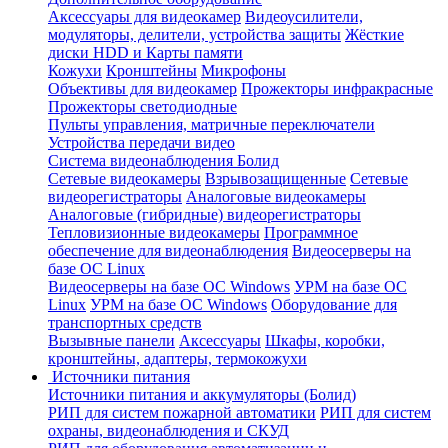
Аксессуары для видеокамер
Видеоусилители,
модуляторы, делители, устройства защиты
Жёсткие
диски HDD и Карты памяти
Кожухи
Кронштейны
Микрофоны
Объективы для видеокамер
Прожекторы инфракрасные
Прожекторы светодиодные
Пульты управления, матричные переключатели
Устройства передачи видео
Система видеонаблюдения Болид
Сетевые видеокамеры
Взрывозащищенные
Сетевые
видеорегистраторы
Аналоговые видеокамеры
Аналоговые (гибридные) видеорегистраторы
Тепловизионные видеокамеры
Программное
обеспечение для видеонаблюдения
Видеосерверы на
базе ОС Linux
Видеосерверы на базе ОС Windows
УРМ на базе ОС
Linux
УРМ на базе ОС Windows
Оборудование для
транспортных средств
Вызывные панели
Аксессуары
Шкафы, коробки,
кронштейны, адаптеры, термокожухи
Источники питания
Источники питания и аккумуляторы (Болид)
РИП для систем пожарной автоматики
РИП для систем
охраны, видеонаблюдения и СКУД