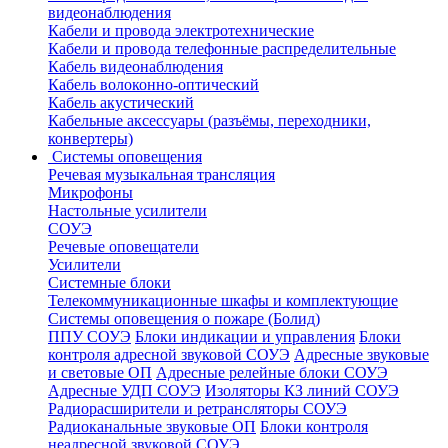
видеонаблюдения
Кабели и провода электротехнические
Кабели и провода телефонные распределительные
Кабель видеонаблюдения
Кабель волоконно-оптический
Кабель акустический
Кабельные аксессуары (разъёмы, переходники,
конвертеры)
Системы оповещения
Речевая музыкальная трансляция
Микрофоны
Настольные усилители
СОУЭ
Речевые оповещатели
Усилители
Системные блоки
Телекоммуникационные шкафы и комплектующие
Системы оповещения о пожаре (Болид)
ППУ СОУЭ
Блоки индикации и управления
Блоки
контроля адресной звуковой СОУЭ
Адресные звуковые
и световые ОП
Адресные релейные блоки СОУЭ
Адресные УДП СОУЭ
Изоляторы КЗ линий СОУЭ
Радиорасширители и ретрансляторы СОУЭ
Радиоканальные звуковые ОП
Блоки контроля
неадресной звуковой СОУЭ