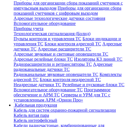
Приборы для организации сбора показаний счетчиков с
импульсным выходом
Приборы для организации сбора
показаний счетчиков с цифровым выходом
Адресные технологические датчики состояния
Вспомогательное оборудование
Приборы учета
Технологическая сигнализация (Болид)
Пульты контроля и управления ТС
Блоки индикации и
управления ТС
Блоки контроля адресной ТС
Адресные
датчики ТС
Адресные расширители ТС
Адресные звуковые и световые оповещатели ТС
Адресные релейные блоки ТС
Изоляторы КЗ линий ТС
Радиорасширители и ретрансляторы ТС
Адресные
радиоканальные датчики ТС
Радиоканальные звуковые оповещатели ТС
Комплекты
адресной ТС
Блоки контроля неадресной ТС
Неадресные датчики ТС
Релейные и пусковые блоки ТС
Вспомогательное оборудование ТС
Программное
обеспечение и АРМ ТС
Серверы и УРМ для ТС с
установленным АРМ «Орион Про»
Кабельная продукция
Кабель для систем охранно-пожарной сигнализации
Кабель витая пара
Кабель интерфейсный
Кабели радиочастоные, комбинированные для