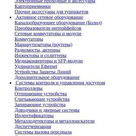
Электронные проходные и аксессуары
Картоприемники
Прочие аксессуары для турникетов
Активное сетевое оборудование
Каналообразующее оборудование (Болид)
Преобразователи интерйфейсов
Сетевые коммутаторы и модули
Коммутаторы
Маршрутизаторы (роутеры)
Радиомосты, антенны
Инжекторы и сплиттеры
Медиаконверторы и SFP-модули
Удлинители Ethernet
Устройства Защиты Линий
Дополнительное оборудование
Системы контроля и управления доступом
Контроллеры
Отпирающие устройства
Считывающие устройства
Запирающие устройства
Доводчики и дверные системы
Индентификаторы
Металлодетекторы и металлоискатели
Диспетчеризация
Системы вызова персонала