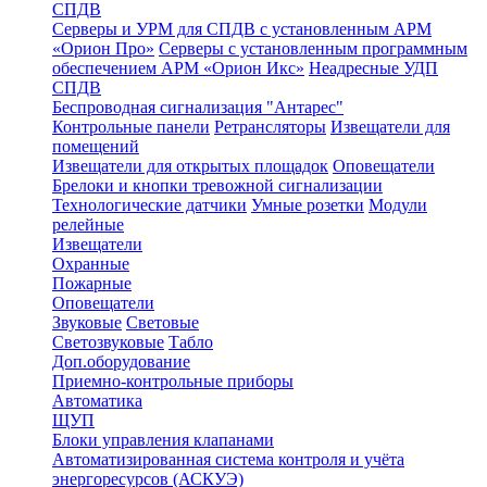
СПДВ
Серверы и УРМ для СПДВ с установленным АРМ
«Орион Про»
Серверы с установленным программным
обеспечением АРМ «Орион Икс»
Неадресные УДП
СПДВ
Беспроводная сигнализация "Антарес"
Контрольные панели
Ретрансляторы
Извещатели для
помещений
Извещатели для открытых площадок
Оповещатели
Брелоки и кнопки тревожной сигнализации
Технологические датчики
Умные розетки
Модули
релейные
Извещатели
Охранные
Пожарные
Оповещатели
Звуковые
Световые
Светозвуковые
Табло
Доп.оборудование
Приемно-контрольные приборы
Автоматика
ЩУП
Блоки управления клапанами
Автоматизированная система контроля и учёта
энергоресурсов (АСКУЭ)