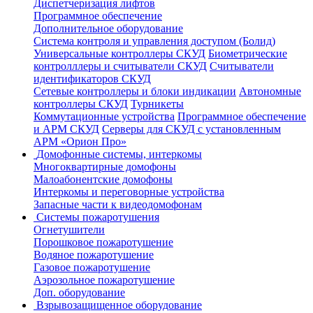
Диспетчеризация лифтов
Программное обеспечение
Дополнительное оборудование
Система контроля и управления доступом (Болид)
Универсальные контроллеры СКУД
Биометрические
контролллеры и считыватели СКУД
Считыватели
идентификаторов СКУД
Сетевые контроллеры и блоки индикации
Автономные
контроллеры СКУД
Турникеты
Коммутационные устройства
Программное обеспечение
и АРМ СКУД
Серверы для СКУД с установленным
АРМ «Орион Про»
Домофонные системы, интеркомы
Многоквартирные домофоны
Малоабонентские домофоны
Интеркомы и переговорные устройства
Запасные части к видеодомофонам
Системы пожаротушения
Огнетушители
Порошковое пожаротушение
Водяное пожаротушение
Газовое пожаротушение
Аэрозольное пожаротушение
Доп. оборудование
Взрывозащищенное оборудование