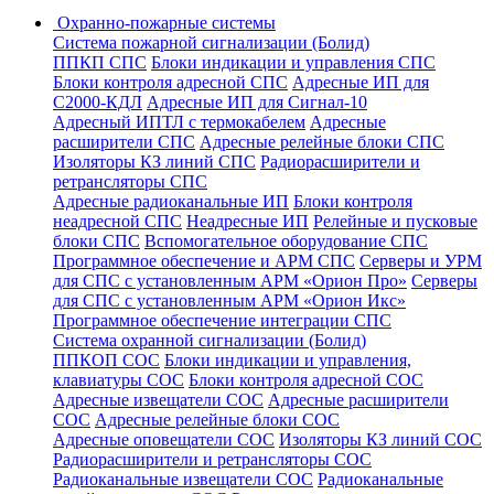
Охранно-пожарные системы
Система пожарной сигнализации (Болид)
ППКП СПС
Блоки индикации и управления СПС
Блоки контроля адресной СПС
Адресные ИП для
С2000-КДЛ
Адресные ИП для Сигнал-10
Адресный ИПТЛ с термокабелем
Адресные
расширители СПС
Адресные релейные блоки СПС
Изоляторы КЗ линий СПС
Радиорасширители и
ретрансляторы СПС
Адресные радиоканальные ИП
Блоки контроля
неадресной СПС
Неадресные ИП
Релейные и пусковые
блоки СПС
Вспомогательное оборудование СПС
Программное обеспечение и АРМ СПС
Серверы и УРМ
для СПС с установленным АРМ «Орион Про»
Серверы
для СПС с установленным АРМ «Орион Икс»
Программное обеспечение интеграции СПС
Система охранной сигнализации (Болид)
ППКОП СОС
Блоки индикации и управления,
клавиатуры СОС
Блоки контроля адресной СОС
Адресные извещатели СОС
Адресные расширители
СОС
Адресные релейные блоки СОС
Адресные оповещатели СОС
Изоляторы КЗ линий СОС
Радиорасширители и ретрансляторы СОС
Радиоканальные извещатели СОС
Радиоканальные