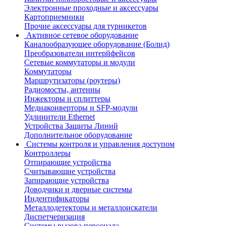
Электронные проходные и аксессуары
Картоприемники
Прочие аксессуары для турникетов
Активное сетевое оборудование
Каналообразующее оборудование (Болид)
Преобразователи интерйфейсов
Сетевые коммутаторы и модули
Коммутаторы
Маршрутизаторы (роутеры)
Радиомосты, антенны
Инжекторы и сплиттеры
Медиаконверторы и SFP-модули
Удлинители Ethernet
Устройства Защиты Линий
Дополнительное оборудование
Системы контроля и управления доступом
Контроллеры
Отпирающие устройства
Считывающие устройства
Запирающие устройства
Доводчики и дверные системы
Индентификаторы
Металлодетекторы и металлоискатели
Диспетчеризация
Системы вызова персонала