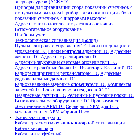
энергоресурсов (АСКУЭ)
Приборы для организации сбора показаний счетчиков с
импульсным выходом
Приборы для организации сбора
показаний счетчиков с цифровым выходом
Адресные технологические датчики состояния
Вспомогательное оборудование
Приборы учета
Технологическая сигнализация (Болид)
Пульты контроля и управления ТС
Блоки индикации и
управления ТС
Блоки контроля адресной ТС
Адресные
датчики ТС
Адресные расширители ТС
Адресные звуковые и световые оповещатели ТС
Адресные релейные блоки ТС
Изоляторы КЗ линий ТС
Радиорасширители и ретрансляторы ТС
Адресные
радиоканальные датчики ТС
Радиоканальные звуковые оповещатели ТС
Комплекты
адресной ТС
Блоки контроля неадресной ТС
Неадресные датчики ТС
Релейные и пусковые блоки ТС
Вспомогательное оборудование ТС
Программное
обеспечение и АРМ ТС
Серверы и УРМ для ТС с
установленным АРМ «Орион Про»
Кабельная продукция
Кабель для систем охранно-пожарной сигнализации
Кабель витая пара
Кабель интерфейсный