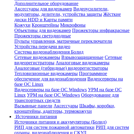
Дополнительное оборудование
Аксессуары для видеокамер
Видеоусилители,
модуляторы, делители, устройства защиты
Жёсткие
диски HDD и Карты памяти
Кожухи
Кронштейны
Микрофоны
Объективы для видеокамер
Прожекторы инфракрасные
Прожекторы светодиодные
Пульты управления, матричные переключатели
Устройства передачи видео
Система видеонаблюдения Болид
Сетевые видеокамеры
Взрывозащищенные
Сетевые
видеорегистраторы
Аналоговые видеокамеры
Аналоговые (гибридные) видеорегистраторы
Тепловизионные видеокамеры
Программное
обеспечение для видеонаблюдения
Видеосерверы на
базе ОС Linux
Видеосерверы на базе ОС Windows
УРМ на базе ОС
Linux
УРМ на базе ОС Windows
Оборудование для
транспортных средств
Вызывные панели
Аксессуары
Шкафы, коробки,
кронштейны, адаптеры, термокожухи
Источники питания
Источники питания и аккумуляторы (Болид)
РИП для систем пожарной автоматики
РИП для систем
охраны, видеонаблюдения и СКУД