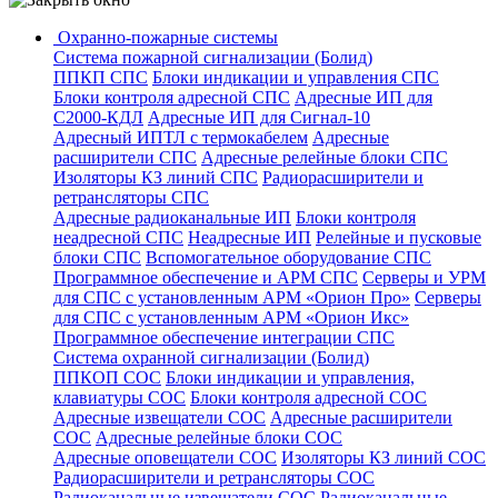
Охранно-пожарные системы
Система пожарной сигнализации (Болид)
ППКП СПС
Блоки индикации и управления СПС
Блоки контроля адресной СПС
Адресные ИП для
С2000-КДЛ
Адресные ИП для Сигнал-10
Адресный ИПТЛ с термокабелем
Адресные
расширители СПС
Адресные релейные блоки СПС
Изоляторы КЗ линий СПС
Радиорасширители и
ретрансляторы СПС
Адресные радиоканальные ИП
Блоки контроля
неадресной СПС
Неадресные ИП
Релейные и пусковые
блоки СПС
Вспомогательное оборудование СПС
Программное обеспечение и АРМ СПС
Серверы и УРМ
для СПС с установленным АРМ «Орион Про»
Серверы
для СПС с установленным АРМ «Орион Икс»
Программное обеспечение интеграции СПС
Система охранной сигнализации (Болид)
ППКОП СОС
Блоки индикации и управления,
клавиатуры СОС
Блоки контроля адресной СОС
Адресные извещатели СОС
Адресные расширители
СОС
Адресные релейные блоки СОС
Адресные оповещатели СОС
Изоляторы КЗ линий СОС
Радиорасширители и ретрансляторы СОС
Радиоканальные извещатели СОС
Радиоканальные