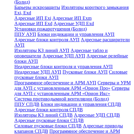
(Болид)
Барьеры искрозащиты
Изоляторы короткого замыкания
Exi, Exd
Адресные ИП Exi
Адресные ИП Exm
Адресные ИП Exd
Адресные УДП Exd
Установки пожаротушения (Болид)
ППУ АУП
Блоки индикации и управления АУП
Адресные блоки контроля АУП
Адресные расширители
АУП
Изоляторы КЗ линий АУП
Адресные табло и
оповещатели
Адресные УДП АУП
Адресные релейные
блоки АУП
Неадресные блоки контроля и управления АУП
Неадресные УДП АУП
Пусковые блоки АУП
Силовые
пусковые блоки АУП
Программное обеспечение и АРМ АУП
Серверы и УРМ
для АУП с установленным АРМ «Орион Про»
Серверы
для АУП с установленным АРМ «Орион Икс»
Система противодымной вентиляции (Болид)
ППУ СПДВ
Блоки индикации и управления СПДВ
Адресные блоки контроля СПДВ
Изоляторы КЗ линий СПДВ
Адресные УДП СПДВ
Адресные пусковые блоки СПДВ
Силовые пусковые блоки СПДВ
Адресные приводы
клапанов СПДВ
Программное обеспечение и АРМ