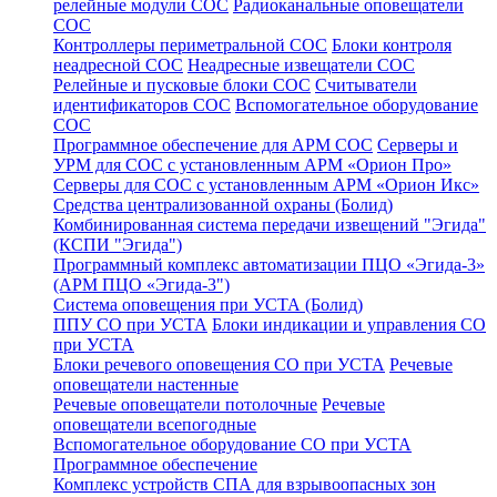
релейные модули СОС
Радиоканальные оповещатели
СОС
Контроллеры периметральной СОС
Блоки контроля
неадресной СОС
Неадресные извещатели СОС
Релейные и пусковые блоки СОС
Считыватели
идентификаторов СОС
Вспомогательное оборудование
СОС
Программное обеспечение для АРМ СОС
Серверы и
УРМ для СОС с установленным АРМ «Орион Про»
Серверы для СОС с установленным АРМ «Орион Икс»
Средства централизованной охраны (Болид)
Комбинированная система передачи извещений "Эгида"
(КСПИ "Эгида")
Программный комплекс автоматизации ПЦО «Эгида-3»
(АРМ ПЦО «Эгида-3")
Система оповещения при УСТА (Болид)
ППУ СО при УСТА
Блоки индикации и управления СО
при УСТА
Блоки речевого оповещения СО при УСТА
Речевые
оповещатели настенные
Речевые оповещатели потолочные
Речевые
оповещатели всепогодные
Вспомогательное оборудование СО при УСТА
Программное обеспечение
Комплекс устройств СПА для взрывоопасных зон