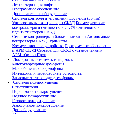
Диспетчеризация лифтов
Программное обеспечение
Дополнительное оборудование
Система контроля и управления доступом (Болид)
Универсальные контроллеры СКУД
Биометрические
контролллеры и считыватели СКУД
Считыватели
идентификаторов СКУД
Сетевые контроллеры и блоки индикации
Автономные
контроллеры СКУД
Турникеты
Коммутационные устройства
Программное обеспечение
и АРМ СКУД
Серверы для СКУД с установленным
АРМ «Орион Про»
Домофонные системы, интеркомы
Многоквартирные домофоны
Малоабонентские домофоны
Интеркомы и переговорные устройства
Запасные части к видеодомофонам
Системы пожаротушения
Огнетушители
Порошковое пожаротушение
Водяное пожаротушение
Газовое пожаротушение
Аэрозольное пожаротушение
Доп. оборудование