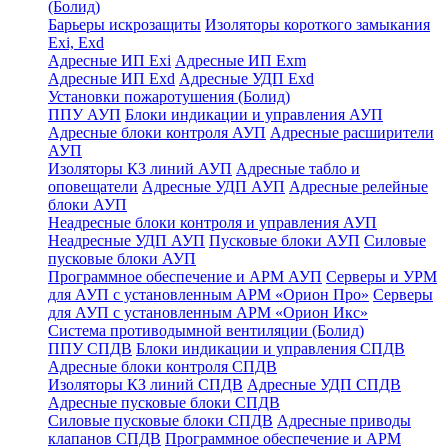
(Болид)
Барьеры искрозащиты
Изоляторы короткого замыкания
Exi, Exd
Адресные ИП Exi
Адресные ИП Exm
Адресные ИП Exd
Адресные УДП Exd
Установки пожаротушения (Болид)
ППУ АУП
Блоки индикации и управления АУП
Адресные блоки контроля АУП
Адресные расширители
АУП
Изоляторы КЗ линий АУП
Адресные табло и
оповещатели
Адресные УДП АУП
Адресные релейные
блоки АУП
Неадресные блоки контроля и управления АУП
Неадресные УДП АУП
Пусковые блоки АУП
Силовые
пусковые блоки АУП
Программное обеспечение и АРМ АУП
Серверы и УРМ
для АУП с установленным АРМ «Орион Про»
Серверы
для АУП с установленным АРМ «Орион Икс»
Система противодымной вентиляции (Болид)
ППУ СПДВ
Блоки индикации и управления СПДВ
Адресные блоки контроля СПДВ
Изоляторы КЗ линий СПДВ
Адресные УДП СПДВ
Адресные пусковые блоки СПДВ
Силовые пусковые блоки СПДВ
Адресные приводы
клапанов СПДВ
Программное обеспечение и АРМ