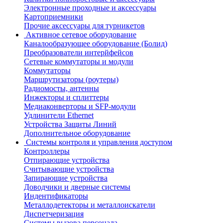
Электронные проходные и аксессуары
Картоприемники
Прочие аксессуары для турникетов
Активное сетевое оборудование
Каналообразующее оборудование (Болид)
Преобразователи интерйфейсов
Сетевые коммутаторы и модули
Коммутаторы
Маршрутизаторы (роутеры)
Радиомосты, антенны
Инжекторы и сплиттеры
Медиаконверторы и SFP-модули
Удлинители Ethernet
Устройства Защиты Линий
Дополнительное оборудование
Системы контроля и управления доступом
Контроллеры
Отпирающие устройства
Считывающие устройства
Запирающие устройства
Доводчики и дверные системы
Индентификаторы
Металлодетекторы и металлоискатели
Диспетчеризация
Системы вызова персонала