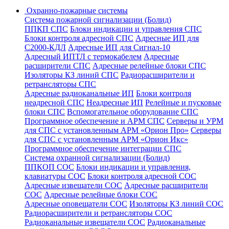
Охранно-пожарные системы
Система пожарной сигнализации (Болид)
ППКП СПС
Блоки индикации и управления СПС
Блоки контроля адресной СПС
Адресные ИП для
С2000-КДЛ
Адресные ИП для Сигнал-10
Адресный ИПТЛ с термокабелем
Адресные
расширители СПС
Адресные релейные блоки СПС
Изоляторы КЗ линий СПС
Радиорасширители и
ретрансляторы СПС
Адресные радиоканальные ИП
Блоки контроля
неадресной СПС
Неадресные ИП
Релейные и пусковые
блоки СПС
Вспомогательное оборудование СПС
Программное обеспечение и АРМ СПС
Серверы и УРМ
для СПС с установленным АРМ «Орион Про»
Серверы
для СПС с установленным АРМ «Орион Икс»
Программное обеспечение интеграции СПС
Система охранной сигнализации (Болид)
ППКОП СОС
Блоки индикации и управления,
клавиатуры СОС
Блоки контроля адресной СОС
Адресные извещатели СОС
Адресные расширители
СОС
Адресные релейные блоки СОС
Адресные оповещатели СОС
Изоляторы КЗ линий СОС
Радиорасширители и ретрансляторы СОС
Радиоканальные извещатели СОС
Радиоканальные