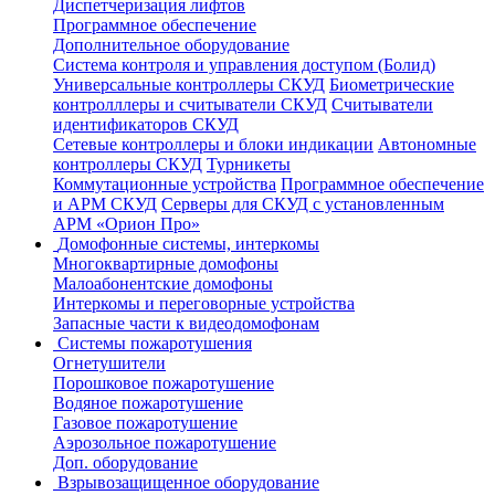
Диспетчеризация лифтов
Программное обеспечение
Дополнительное оборудование
Система контроля и управления доступом (Болид)
Универсальные контроллеры СКУД
Биометрические
контролллеры и считыватели СКУД
Считыватели
идентификаторов СКУД
Сетевые контроллеры и блоки индикации
Автономные
контроллеры СКУД
Турникеты
Коммутационные устройства
Программное обеспечение
и АРМ СКУД
Серверы для СКУД с установленным
АРМ «Орион Про»
Домофонные системы, интеркомы
Многоквартирные домофоны
Малоабонентские домофоны
Интеркомы и переговорные устройства
Запасные части к видеодомофонам
Системы пожаротушения
Огнетушители
Порошковое пожаротушение
Водяное пожаротушение
Газовое пожаротушение
Аэрозольное пожаротушение
Доп. оборудование
Взрывозащищенное оборудование