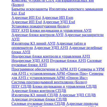
Комплекс устройств СПА для взрывоопасных зон
(Болид)
Барьеры искрозащиты
Изоляторы короткого замыкания
Exi, Exd
Адресные ИП Exi
Адресные ИП Exm
Адресные ИП Exd
Адресные УДП Exd
Установки пожаротушения (Болид)
ППУ АУП
Блоки индикации и управления АУП
Адресные блоки контроля АУП
Адресные расширители
АУП
Изоляторы КЗ линий АУП
Адресные табло и
оповещатели
Адресные УДП АУП
Адресные релейные
блоки АУП
Неадресные блоки контроля и управления АУП
Неадресные УДП АУП
Пусковые блоки АУП
Силовые
пусковые блоки АУП
Программное обеспечение и АРМ АУП
Серверы и УРМ
для АУП с установленным АРМ «Орион Про»
Серверы
для АУП с установленным АРМ «Орион Икс»
Система противодымной вентиляции (Болид)
ППУ СПДВ
Блоки индикации и управления СПДВ
Адресные блоки контроля СПДВ
Изоляторы КЗ линий СПДВ
Адресные УДП СПДВ
Адресные пусковые блоки СПДВ
Силовые пусковые блоки СПДВ
Адресные приводы