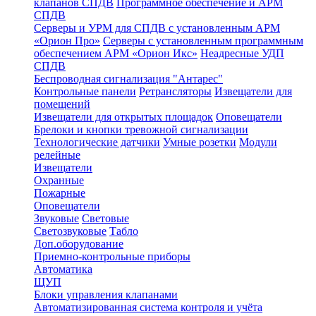
клапанов СПДВ
Программное обеспечение и АРМ
СПДВ
Серверы и УРМ для СПДВ с установленным АРМ
«Орион Про»
Серверы с установленным программным
обеспечением АРМ «Орион Икс»
Неадресные УДП
СПДВ
Беспроводная сигнализация "Антарес"
Контрольные панели
Ретрансляторы
Извещатели для
помещений
Извещатели для открытых площадок
Оповещатели
Брелоки и кнопки тревожной сигнализации
Технологические датчики
Умные розетки
Модули
релейные
Извещатели
Охранные
Пожарные
Оповещатели
Звуковые
Световые
Светозвуковые
Табло
Доп.оборудование
Приемно-контрольные приборы
Автоматика
ЩУП
Блоки управления клапанами
Автоматизированная система контроля и учёта