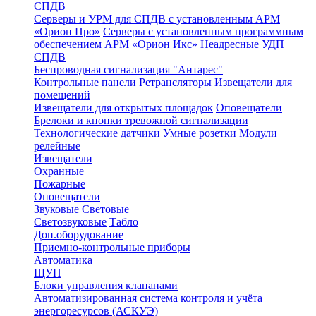
СПДВ
Серверы и УРМ для СПДВ с установленным АРМ
«Орион Про»
Серверы с установленным программным
обеспечением АРМ «Орион Икс»
Неадресные УДП
СПДВ
Беспроводная сигнализация "Антарес"
Контрольные панели
Ретрансляторы
Извещатели для
помещений
Извещатели для открытых площадок
Оповещатели
Брелоки и кнопки тревожной сигнализации
Технологические датчики
Умные розетки
Модули
релейные
Извещатели
Охранные
Пожарные
Оповещатели
Звуковые
Световые
Светозвуковые
Табло
Доп.оборудование
Приемно-контрольные приборы
Автоматика
ЩУП
Блоки управления клапанами
Автоматизированная система контроля и учёта
энергоресурсов (АСКУЭ)