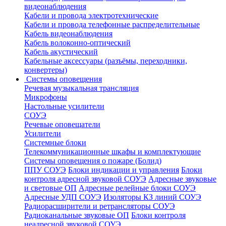
видеонаблюдения
Кабели и провода электротехнические
Кабели и провода телефонные распределительные
Кабель видеонаблюдения
Кабель волоконно-оптический
Кабель акустический
Кабельные аксессуары (разъёмы, переходники,
конвертеры)
Системы оповещения
Речевая музыкальная трансляция
Микрофоны
Настольные усилители
СОУЭ
Речевые оповещатели
Усилители
Системные блоки
Телекоммуникационные шкафы и комплектующие
Системы оповещения о пожаре (Болид)
ППУ СОУЭ
Блоки индикации и управления
Блоки
контроля адресной звуковой СОУЭ
Адресные звуковые
и световые ОП
Адресные релейные блоки СОУЭ
Адресные УДП СОУЭ
Изоляторы КЗ линий СОУЭ
Радиорасширители и ретрансляторы СОУЭ
Радиоканальные звуковые ОП
Блоки контроля
неадресной звуковой СОУЭ