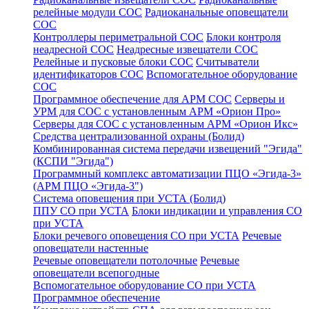
релейные модули СОС
Радиоканальные оповещатели
СОС
Контроллеры периметральной СОС
Блоки контроля
неадресной СОС
Неадресные извещатели СОС
Релейные и пусковые блоки СОС
Считыватели
идентификаторов СОС
Вспомогательное оборудование
СОС
Программное обеспечение для АРМ СОС
Серверы и
УРМ для СОС с установленным АРМ «Орион Про»
Серверы для СОС с установленным АРМ «Орион Икс»
Средства централизованной охраны (Болид)
Комбинированная система передачи извещений "Эгида"
(КСПИ "Эгида")
Программный комплекс автоматизации ПЦО «Эгида-3»
(АРМ ПЦО «Эгида-3")
Система оповещения при УСТА (Болид)
ППУ СО при УСТА
Блоки индикации и управления СО
при УСТА
Блоки речевого оповещения СО при УСТА
Речевые
оповещатели настенные
Речевые оповещатели потолочные
Речевые
оповещатели всепогодные
Вспомогательное оборудование СО при УСТА
Программное обеспечение