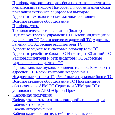
Приборы для организации сбора показаний счетчиков с
импульсным выходом
Приборы для организации сбора
показаний счетчиков с цифровым выходом
Адресные технологические датчики состояния
Вспомогательное оборудование
Приборы учета
Технологическая сигнализация (Болид)
Пульты контроля и управления ТС
Блоки индикации и
управления ТС
Блоки контроля адресной ТС
Адресные
датчики ТС
Адресные расширители ТС
Адресные звуковые и световые оповещатели ТС
Адресные релейные блоки ТС
Изоляторы КЗ линий ТС
Радиорасширители и ретрансляторы ТС
Адресные
радиоканальные датчики ТС
Радиоканальные звуковые оповещатели ТС
Комплекты
адресной ТС
Блоки контроля неадресной ТС
Неадресные датчики ТС
Релейные и пусковые блоки ТС
Вспомогательное оборудование ТС
Программное
обеспечение и АРМ ТС
Серверы и УРМ для ТС с
установленным АРМ «Орион Про»
Кабельная продукция
Кабель для систем охранно-пожарной сигнализации
Кабель витая пара
Кабель интерфейсный
Кабели радиочастоные, комбинированные для