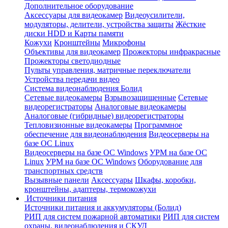
Дополнительное оборудование
Аксессуары для видеокамер
Видеоусилители,
модуляторы, делители, устройства защиты
Жёсткие
диски HDD и Карты памяти
Кожухи
Кронштейны
Микрофоны
Объективы для видеокамер
Прожекторы инфракрасные
Прожекторы светодиодные
Пульты управления, матричные переключатели
Устройства передачи видео
Система видеонаблюдения Болид
Сетевые видеокамеры
Взрывозащищенные
Сетевые
видеорегистраторы
Аналоговые видеокамеры
Аналоговые (гибридные) видеорегистраторы
Тепловизионные видеокамеры
Программное
обеспечение для видеонаблюдения
Видеосерверы на
базе ОС Linux
Видеосерверы на базе ОС Windows
УРМ на базе ОС
Linux
УРМ на базе ОС Windows
Оборудование для
транспортных средств
Вызывные панели
Аксессуары
Шкафы, коробки,
кронштейны, адаптеры, термокожухи
Источники питания
Источники питания и аккумуляторы (Болид)
РИП для систем пожарной автоматики
РИП для систем
охраны, видеонаблюдения и СКУД