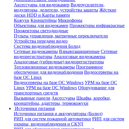
Аксессуары для видеокамер
Видеоусилители,
модуляторы, делители, устройства защиты
Жёсткие
диски HDD и Карты памяти
Кожухи
Кронштейны
Микрофоны
Объективы для видеокамер
Прожекторы инфракрасные
Прожекторы светодиодные
Пульты управления, матричные переключатели
Устройства передачи видео
Система видеонаблюдения Болид
Сетевые видеокамеры
Взрывозащищенные
Сетевые
видеорегистраторы
Аналоговые видеокамеры
Аналоговые (гибридные) видеорегистраторы
Тепловизионные видеокамеры
Программное
обеспечение для видеонаблюдения
Видеосерверы на
базе ОС Linux
Видеосерверы на базе ОС Windows
УРМ на базе ОС
Linux
УРМ на базе ОС Windows
Оборудование для
транспортных средств
Вызывные панели
Аксессуары
Шкафы, коробки,
кронштейны, адаптеры, термокожухи
Источники питания
Источники питания и аккумуляторы (Болид)
РИП для систем пожарной автоматики
РИП для систем
охраны, видеонаблюдения и СКУД