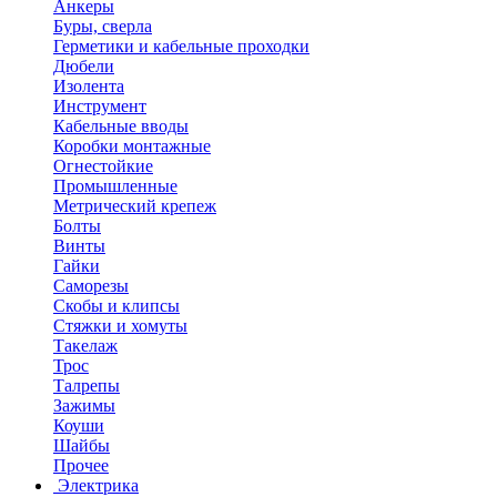
Анкеры
Буры, сверла
Герметики и кабельные проходки
Дюбели
Изолента
Инструмент
Кабельные вводы
Коробки монтажные
Огнестойкие
Промышленные
Метрический крепеж
Болты
Винты
Гайки
Саморезы
Скобы и клипсы
Стяжки и хомуты
Такелаж
Трос
Талрепы
Зажимы
Коуши
Шайбы
Прочее
Электрика