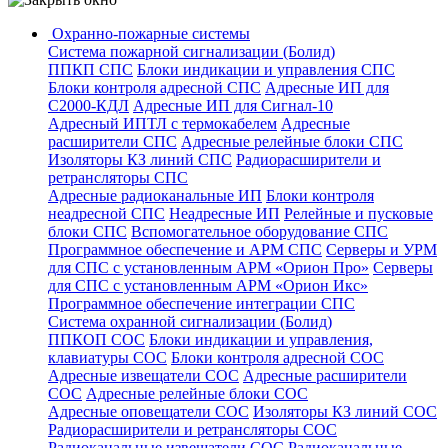
Охранно-пожарные системы
Система пожарной сигнализации (Болид)
ППКП СПС
Блоки индикации и управления СПС
Блоки контроля адресной СПС
Адресные ИП для
С2000-КДЛ
Адресные ИП для Сигнал-10
Адресный ИПТЛ с термокабелем
Адресные
расширители СПС
Адресные релейные блоки СПС
Изоляторы КЗ линий СПС
Радиорасширители и
ретрансляторы СПС
Адресные радиоканальные ИП
Блоки контроля
неадресной СПС
Неадресные ИП
Релейные и пусковые
блоки СПС
Вспомогательное оборудование СПС
Программное обеспечение и АРМ СПС
Серверы и УРМ
для СПС с установленным АРМ «Орион Про»
Серверы
для СПС с установленным АРМ «Орион Икс»
Программное обеспечение интеграции СПС
Система охранной сигнализации (Болид)
ППКОП СОС
Блоки индикации и управления,
клавиатуры СОС
Блоки контроля адресной СОС
Адресные извещатели СОС
Адресные расширители
СОС
Адресные релейные блоки СОС
Адресные оповещатели СОС
Изоляторы КЗ линий СОС
Радиорасширители и ретрансляторы СОС
Радиоканальные извещатели СОС
Радиоканальные