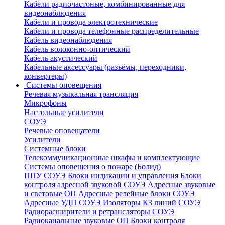
Кабели радиочастоные, комбинированные для
видеонаблюдения
Кабели и провода электротехнические
Кабели и провода телефонные распределительные
Кабель видеонаблюдения
Кабель волоконно-оптический
Кабель акустический
Кабельные аксессуары (разъёмы, переходники,
конвертеры)
Системы оповещения
Речевая музыкальная трансляция
Микрофоны
Настольные усилители
СОУЭ
Речевые оповещатели
Усилители
Системные блоки
Телекоммуникационные шкафы и комплектующие
Системы оповещения о пожаре (Болид)
ППУ СОУЭ
Блоки индикации и управления
Блоки
контроля адресной звуковой СОУЭ
Адресные звуковые
и световые ОП
Адресные релейные блоки СОУЭ
Адресные УДП СОУЭ
Изоляторы КЗ линий СОУЭ
Радиорасширители и ретрансляторы СОУЭ
Радиоканальные звуковые ОП
Блоки контроля