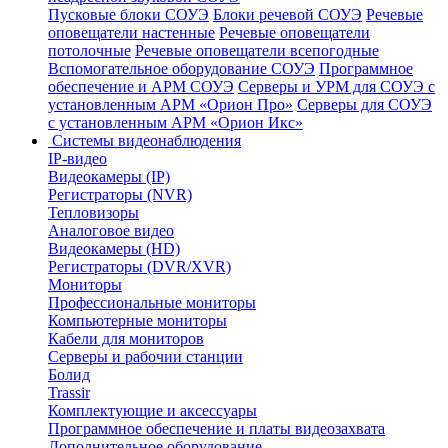
Пусковые блоки СОУЭ
Блоки речевой СОУЭ
Речевые
оповещатели настенные
Речевые оповещатели
потолочные
Речевые оповещатели всепогодные
Вспомогательное оборудование СОУЭ
Программное
обеспечение и АРМ СОУЭ
Серверы и УРМ для СОУЭ с
установленным АРМ «Орион Про»
Серверы для СОУЭ
с установленным АРМ «Орион Икс»
Системы видеонаблюдения
IP-видео
Видеокамеры (IP)
Регистраторы (NVR)
Тепловизоры
Аналоговое видео
Видеокамеры (HD)
Регистраторы (DVR/XVR)
Мониторы
Профессиональные мониторы
Компьютерные мониторы
Кабели для мониторов
Серверы и рабочии станции
Болид
Trassir
Комплектующие и аксессуары
Программное обеспечение и платы видеозахвата
Дополнительное оборудование