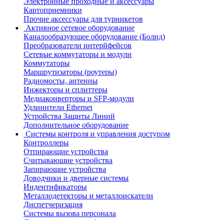
Электронные проходные и аксессуары
Картоприемники
Прочие аксессуары для турникетов
Активное сетевое оборудование
Каналообразующее оборудование (Болид)
Преобразователи интерйфейсов
Сетевые коммутаторы и модули
Коммутаторы
Маршрутизаторы (роутеры)
Радиомосты, антенны
Инжекторы и сплиттеры
Медиаконверторы и SFP-модули
Удлинители Ethernet
Устройства Защиты Линий
Дополнительное оборудование
Системы контроля и управления доступом
Контроллеры
Отпирающие устройства
Считывающие устройства
Запирающие устройства
Доводчики и дверные системы
Индентификаторы
Металлодетекторы и металлоискатели
Диспетчеризация
Системы вызова персонала