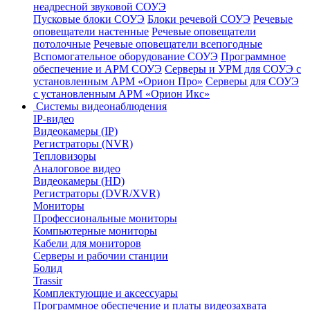
неадресной звуковой СОУЭ
Пусковые блоки СОУЭ
Блоки речевой СОУЭ
Речевые
оповещатели настенные
Речевые оповещатели
потолочные
Речевые оповещатели всепогодные
Вспомогательное оборудование СОУЭ
Программное
обеспечение и АРМ СОУЭ
Серверы и УРМ для СОУЭ с
установленным АРМ «Орион Про»
Серверы для СОУЭ
с установленным АРМ «Орион Икс»
Системы видеонаблюдения
IP-видео
Видеокамеры (IP)
Регистраторы (NVR)
Тепловизоры
Аналоговое видео
Видеокамеры (HD)
Регистраторы (DVR/XVR)
Мониторы
Профессиональные мониторы
Компьютерные мониторы
Кабели для мониторов
Серверы и рабочии станции
Болид
Trassir
Комплектующие и аксессуары
Программное обеспечение и платы видеозахвата