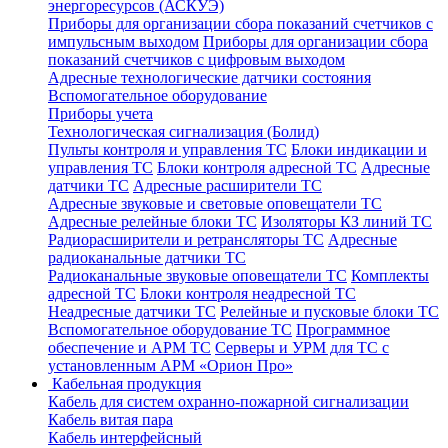
энергоресурсов (АСКУЭ)
Приборы для организации сбора показаний счетчиков с
импульсным выходом
Приборы для организации сбора
показаний счетчиков с цифровым выходом
Адресные технологические датчики состояния
Вспомогательное оборудование
Приборы учета
Технологическая сигнализация (Болид)
Пульты контроля и управления ТС
Блоки индикации и
управления ТС
Блоки контроля адресной ТС
Адресные
датчики ТС
Адресные расширители ТС
Адресные звуковые и световые оповещатели ТС
Адресные релейные блоки ТС
Изоляторы КЗ линий ТС
Радиорасширители и ретрансляторы ТС
Адресные
радиоканальные датчики ТС
Радиоканальные звуковые оповещатели ТС
Комплекты
адресной ТС
Блоки контроля неадресной ТС
Неадресные датчики ТС
Релейные и пусковые блоки ТС
Вспомогательное оборудование ТС
Программное
обеспечение и АРМ ТС
Серверы и УРМ для ТС с
установленным АРМ «Орион Про»
Кабельная продукция
Кабель для систем охранно-пожарной сигнализации
Кабель витая пара
Кабель интерфейсный