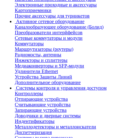
Электронные проходные и аксессуары
Картоприемники
Прочие аксессуары для турникетов
Активное сетевое оборудование
Каналообразующее оборудование (Болид)
Преобразователи интерйфейсов
Сетевые коммутаторы и модули
Коммутаторы
Маршрутизаторы (роутеры)
Радиомосты, антенны
Инжекторы и сплиттеры
Медиаконверторы и SFP-модули
Удлинители Ethernet
Устройства Защиты Линий
Дополнительное оборудование
Системы контроля и управления доступом
Контроллеры
Отпирающие устройства
Считывающие устройства
Запирающие устройства
Доводчики и дверные системы
Индентификаторы
Металлодетекторы и металлоискатели
Диспетчеризация
Системы вызова персонала