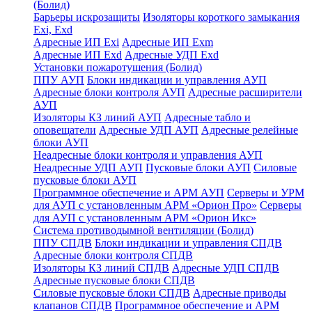
(Болид)
Барьеры искрозащиты
Изоляторы короткого замыкания
Exi, Exd
Адресные ИП Exi
Адресные ИП Exm
Адресные ИП Exd
Адресные УДП Exd
Установки пожаротушения (Болид)
ППУ АУП
Блоки индикации и управления АУП
Адресные блоки контроля АУП
Адресные расширители
АУП
Изоляторы КЗ линий АУП
Адресные табло и
оповещатели
Адресные УДП АУП
Адресные релейные
блоки АУП
Неадресные блоки контроля и управления АУП
Неадресные УДП АУП
Пусковые блоки АУП
Силовые
пусковые блоки АУП
Программное обеспечение и АРМ АУП
Серверы и УРМ
для АУП с установленным АРМ «Орион Про»
Серверы
для АУП с установленным АРМ «Орион Икс»
Система противодымной вентиляции (Болид)
ППУ СПДВ
Блоки индикации и управления СПДВ
Адресные блоки контроля СПДВ
Изоляторы КЗ линий СПДВ
Адресные УДП СПДВ
Адресные пусковые блоки СПДВ
Силовые пусковые блоки СПДВ
Адресные приводы
клапанов СПДВ
Программное обеспечение и АРМ