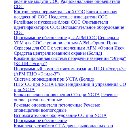
релейные модули СОС
Радиоканальные оповещатели
СОС
Контроллеры периметральной СОС
Блоки контроля
неадресной СОС
Неадресные извещатели СОС
Релейные и пусковые блоки СОС
Считыватели
идентификаторов СОС
Вспомогательное оборудование
СОС
Программное обеспечение для АРМ СОС
Серверы и
УРМ для СОС с установленным АРМ «Орион Про»
Серверы для СОС с установленным АРМ «Орион Икс»
Средства централизованной охраны (Болид)
Комбинированная система передачи извещений "Эгида"
(КСПИ "Эгида")
Программный комплекс автоматизации ПЦО «Эгида-3»
(АРМ ПЦО «Эгида-3")
Система оповещения при УСТА (Болид)
ППУ СО при УСТА
Блоки индикации и управления СО
при УСТА
Блоки речевого оповещения СО при УСТА
Речевые
оповещатели настенные
Речевые оповещатели потолочные
Речевые
оповещатели всепогодные
Вспомогательное оборудование СО при УСТА
Программное обеспечение
Комплекс устройств СПА для взрывоопасных зон