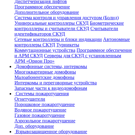
Диспетчеризация лифтов
Программное обеспечение
Дополнительное оборудование
Система контроля и управления доступом (Болид)
Универсальные контроллеры СКУД
Биометрические
контролллеры и считыватели СКУД
Считыватели
идентификаторов СКУД
Сетевые контроллеры и блоки индикации
Автономные
контроллеры СКУД
Турникеты
Коммутационные устройства
Программное обеспечение
и АРМ СКУД
Серверы для СКУД с установленным
АРМ «Орион Про»
Домофонные системы, интеркомы
Многоквартирные домофоны
Малоабонентские домофоны
Интеркомы и переговорные устройства
Запасные части к видеодомофонам
Системы пожаротушения
Огнетушители
Порошковое пожаротушение
Водяное пожаротушение
Газовое пожаротушение
Аэрозольное пожаротушение
Доп. оборудование
Взрывозащищенное оборудование