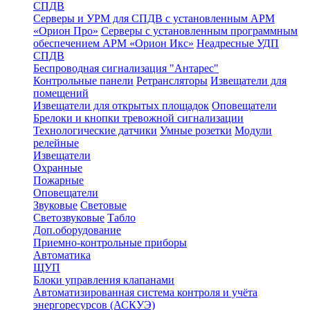
СПДВ
Серверы и УРМ для СПДВ с установленным АРМ
«Орион Про»
Серверы с установленным программным
обеспечением АРМ «Орион Икс»
Неадресные УДП
СПДВ
Беспроводная сигнализация "Антарес"
Контрольные панели
Ретрансляторы
Извещатели для
помещений
Извещатели для открытых площадок
Оповещатели
Брелоки и кнопки тревожной сигнализации
Технологические датчики
Умные розетки
Модули
релейные
Извещатели
Охранные
Пожарные
Оповещатели
Звуковые
Световые
Светозвуковые
Табло
Доп.оборудование
Приемно-контрольные приборы
Автоматика
ЩУП
Блоки управления клапанами
Автоматизированная система контроля и учёта
энергоресурсов (АСКУЭ)