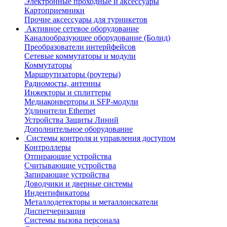
Электронные проходные и аксессуары
Картоприемники
Прочие аксессуары для турникетов
Активное сетевое оборудование
Каналообразующее оборудование (Болид)
Преобразователи интерйфейсов
Сетевые коммутаторы и модули
Коммутаторы
Маршрутизаторы (роутеры)
Радиомосты, антенны
Инжекторы и сплиттеры
Медиаконверторы и SFP-модули
Удлинители Ethernet
Устройства Защиты Линий
Дополнительное оборудование
Системы контроля и управления доступом
Контроллеры
Отпирающие устройства
Считывающие устройства
Запирающие устройства
Доводчики и дверные системы
Индентификаторы
Металлодетекторы и металлоискатели
Диспетчеризация
Системы вызова персонала