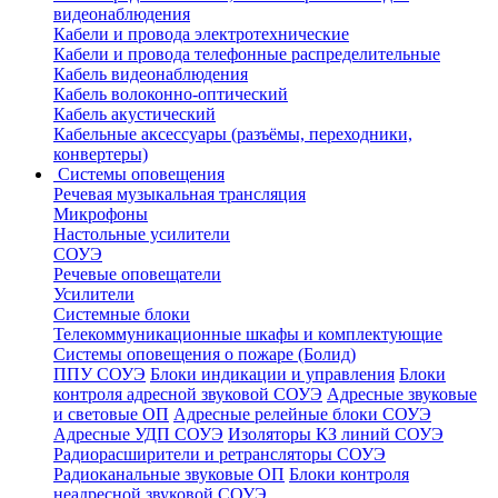
видеонаблюдения
Кабели и провода электротехнические
Кабели и провода телефонные распределительные
Кабель видеонаблюдения
Кабель волоконно-оптический
Кабель акустический
Кабельные аксессуары (разъёмы, переходники,
конвертеры)
Системы оповещения
Речевая музыкальная трансляция
Микрофоны
Настольные усилители
СОУЭ
Речевые оповещатели
Усилители
Системные блоки
Телекоммуникационные шкафы и комплектующие
Системы оповещения о пожаре (Болид)
ППУ СОУЭ
Блоки индикации и управления
Блоки
контроля адресной звуковой СОУЭ
Адресные звуковые
и световые ОП
Адресные релейные блоки СОУЭ
Адресные УДП СОУЭ
Изоляторы КЗ линий СОУЭ
Радиорасширители и ретрансляторы СОУЭ
Радиоканальные звуковые ОП
Блоки контроля
неадресной звуковой СОУЭ