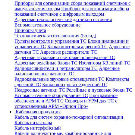
Приборы для организации сбора показаний счетчиков с
импульсным выходом
Приборы для организации сбора
показаний счетчиков с цифровым выходом
Адресные технологические датчики состояния
Вспомогательное оборудование
Приборы учета
Технологическая сигнализация (Болид)
Пульты контроля и управления ТС
Блоки индикации и
управления ТС
Блоки контроля адресной ТС
Адресные
датчики ТС
Адресные расширители ТС
Адресные звуковые и световые оповещатели ТС
Адресные релейные блоки ТС
Изоляторы КЗ линий ТС
Радиорасширители и ретрансляторы ТС
Адресные
радиоканальные датчики ТС
Радиоканальные звуковые оповещатели ТС
Комплекты
адресной ТС
Блоки контроля неадресной ТС
Неадресные датчики ТС
Релейные и пусковые блоки ТС
Вспомогательное оборудование ТС
Программное
обеспечение и АРМ ТС
Серверы и УРМ для ТС с
установленным АРМ «Орион Про»
Кабельная продукция
Кабель для систем охранно-пожарной сигнализации
Кабель витая пара
Кабель интерфейсный
Кабели радиочастоные, комбинированные для