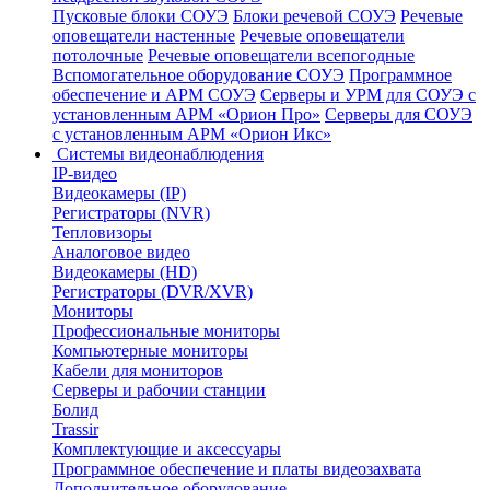
Пусковые блоки СОУЭ
Блоки речевой СОУЭ
Речевые
оповещатели настенные
Речевые оповещатели
потолочные
Речевые оповещатели всепогодные
Вспомогательное оборудование СОУЭ
Программное
обеспечение и АРМ СОУЭ
Серверы и УРМ для СОУЭ с
установленным АРМ «Орион Про»
Серверы для СОУЭ
с установленным АРМ «Орион Икс»
Системы видеонаблюдения
IP-видео
Видеокамеры (IP)
Регистраторы (NVR)
Тепловизоры
Аналоговое видео
Видеокамеры (HD)
Регистраторы (DVR/XVR)
Мониторы
Профессиональные мониторы
Компьютерные мониторы
Кабели для мониторов
Серверы и рабочии станции
Болид
Trassir
Комплектующие и аксессуары
Программное обеспечение и платы видеозахвата
Дополнительное оборудование