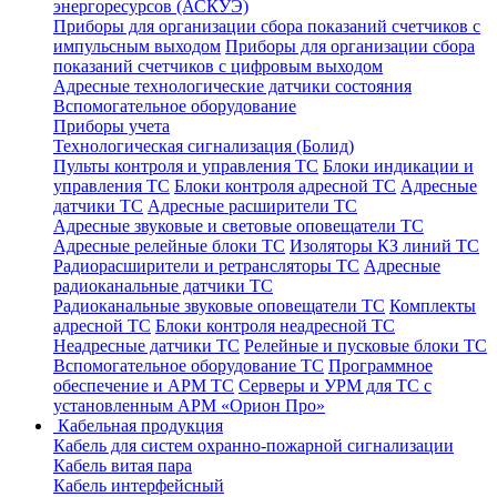
энергоресурсов (АСКУЭ)
Приборы для организации сбора показаний счетчиков с
импульсным выходом
Приборы для организации сбора
показаний счетчиков с цифровым выходом
Адресные технологические датчики состояния
Вспомогательное оборудование
Приборы учета
Технологическая сигнализация (Болид)
Пульты контроля и управления ТС
Блоки индикации и
управления ТС
Блоки контроля адресной ТС
Адресные
датчики ТС
Адресные расширители ТС
Адресные звуковые и световые оповещатели ТС
Адресные релейные блоки ТС
Изоляторы КЗ линий ТС
Радиорасширители и ретрансляторы ТС
Адресные
радиоканальные датчики ТС
Радиоканальные звуковые оповещатели ТС
Комплекты
адресной ТС
Блоки контроля неадресной ТС
Неадресные датчики ТС
Релейные и пусковые блоки ТС
Вспомогательное оборудование ТС
Программное
обеспечение и АРМ ТС
Серверы и УРМ для ТС с
установленным АРМ «Орион Про»
Кабельная продукция
Кабель для систем охранно-пожарной сигнализации
Кабель витая пара
Кабель интерфейсный