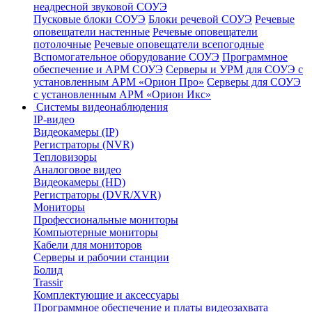
неадресной звуковой СОУЭ
Пусковые блоки СОУЭ
Блоки речевой СОУЭ
Речевые
оповещатели настенные
Речевые оповещатели
потолочные
Речевые оповещатели всепогодные
Вспомогательное оборудование СОУЭ
Программное
обеспечение и АРМ СОУЭ
Серверы и УРМ для СОУЭ с
установленным АРМ «Орион Про»
Серверы для СОУЭ
с установленным АРМ «Орион Икс»
Системы видеонаблюдения
IP-видео
Видеокамеры (IP)
Регистраторы (NVR)
Тепловизоры
Аналоговое видео
Видеокамеры (HD)
Регистраторы (DVR/XVR)
Мониторы
Профессиональные мониторы
Компьютерные мониторы
Кабели для мониторов
Серверы и рабочии станции
Болид
Trassir
Комплектующие и аксессуары
Программное обеспечение и платы видеозахвата