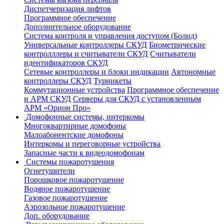
Диспетчеризация лифтов
Программное обеспечение
Дополнительное оборудование
Система контроля и управления доступом (Болид)
Универсальные контроллеры СКУД
Биометрические
контролллеры и считыватели СКУД
Считыватели
идентификаторов СКУД
Сетевые контроллеры и блоки индикации
Автономные
контроллеры СКУД
Турникеты
Коммутационные устройства
Программное обеспечение
и АРМ СКУД
Серверы для СКУД с установленным
АРМ «Орион Про»
Домофонные системы, интеркомы
Многоквартирные домофоны
Малоабонентские домофоны
Интеркомы и переговорные устройства
Запасные части к видеодомофонам
Системы пожаротушения
Огнетушители
Порошковое пожаротушение
Водяное пожаротушение
Газовое пожаротушение
Аэрозольное пожаротушение
Доп. оборудование