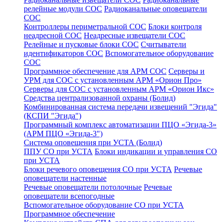
релейные модули СОС
Радиоканальные оповещатели
СОС
Контроллеры периметральной СОС
Блоки контроля
неадресной СОС
Неадресные извещатели СОС
Релейные и пусковые блоки СОС
Считыватели
идентификаторов СОС
Вспомогательное оборудование
СОС
Программное обеспечение для АРМ СОС
Серверы и
УРМ для СОС с установленным АРМ «Орион Про»
Серверы для СОС с установленным АРМ «Орион Икс»
Средства централизованной охраны (Болид)
Комбинированная система передачи извещений "Эгида"
(КСПИ "Эгида")
Программный комплекс автоматизации ПЦО «Эгида-3»
(АРМ ПЦО «Эгида-3")
Система оповещения при УСТА (Болид)
ППУ СО при УСТА
Блоки индикации и управления СО
при УСТА
Блоки речевого оповещения СО при УСТА
Речевые
оповещатели настенные
Речевые оповещатели потолочные
Речевые
оповещатели всепогодные
Вспомогательное оборудование СО при УСТА
Программное обеспечение