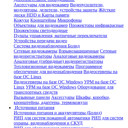
Аксессуары для видеокамер
Видеоусилители,
модуляторы, делители, устройства защиты
Жёсткие
диски HDD и Карты памяти
Кожухи
Кронштейны
Микрофоны
Объективы для видеокамер
Прожекторы инфракрасные
Прожекторы светодиодные
Пульты управления, матричные переключатели
Устройства передачи видео
Система видеонаблюдения Болид
Сетевые видеокамеры
Взрывозащищенные
Сетевые
видеорегистраторы
Аналоговые видеокамеры
Аналоговые (гибридные) видеорегистраторы
Тепловизионные видеокамеры
Программное
обеспечение для видеонаблюдения
Видеосерверы на
базе ОС Linux
Видеосерверы на базе ОС Windows
УРМ на базе ОС
Linux
УРМ на базе ОС Windows
Оборудование для
транспортных средств
Вызывные панели
Аксессуары
Шкафы, коробки,
кронштейны, адаптеры, термокожухи
Источники питания
Источники питания и аккумуляторы (Болид)
РИП для систем пожарной автоматики
РИП для систем
охраны, видеонаблюдения и СКУД