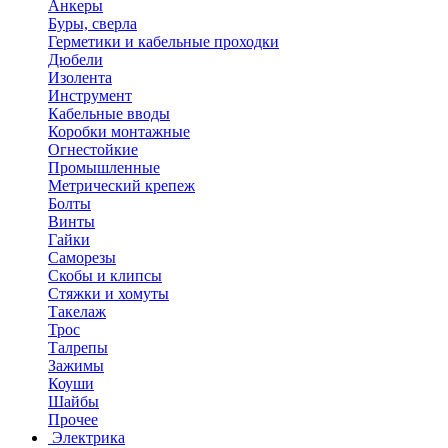
Анкеры
Буры, сверла
Герметики и кабельные проходки
Дюбели
Изолента
Инструмент
Кабельные вводы
Коробки монтажные
Огнестойкие
Промышленные
Метрический крепеж
Болты
Винты
Гайки
Саморезы
Скобы и клипсы
Стяжки и хомуты
Такелаж
Трос
Талрепы
Зажимы
Коуши
Шайбы
Прочее
Электрика