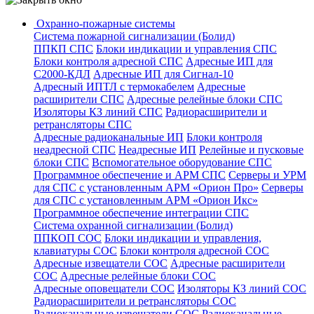
Охранно-пожарные системы
Система пожарной сигнализации (Болид)
ППКП СПС
Блоки индикации и управления СПС
Блоки контроля адресной СПС
Адресные ИП для
С2000-КДЛ
Адресные ИП для Сигнал-10
Адресный ИПТЛ с термокабелем
Адресные
расширители СПС
Адресные релейные блоки СПС
Изоляторы КЗ линий СПС
Радиорасширители и
ретрансляторы СПС
Адресные радиоканальные ИП
Блоки контроля
неадресной СПС
Неадресные ИП
Релейные и пусковые
блоки СПС
Вспомогательное оборудование СПС
Программное обеспечение и АРМ СПС
Серверы и УРМ
для СПС с установленным АРМ «Орион Про»
Серверы
для СПС с установленным АРМ «Орион Икс»
Программное обеспечение интеграции СПС
Система охранной сигнализации (Болид)
ППКОП СОС
Блоки индикации и управления,
клавиатуры СОС
Блоки контроля адресной СОС
Адресные извещатели СОС
Адресные расширители
СОС
Адресные релейные блоки СОС
Адресные оповещатели СОС
Изоляторы КЗ линий СОС
Радиорасширители и ретрансляторы СОС
Радиоканальные извещатели СОС
Радиоканальные