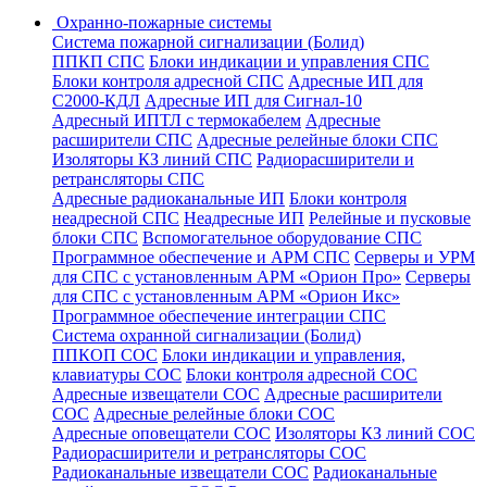
Охранно-пожарные системы
Система пожарной сигнализации (Болид)
ППКП СПС
Блоки индикации и управления СПС
Блоки контроля адресной СПС
Адресные ИП для
С2000-КДЛ
Адресные ИП для Сигнал-10
Адресный ИПТЛ с термокабелем
Адресные
расширители СПС
Адресные релейные блоки СПС
Изоляторы КЗ линий СПС
Радиорасширители и
ретрансляторы СПС
Адресные радиоканальные ИП
Блоки контроля
неадресной СПС
Неадресные ИП
Релейные и пусковые
блоки СПС
Вспомогательное оборудование СПС
Программное обеспечение и АРМ СПС
Серверы и УРМ
для СПС с установленным АРМ «Орион Про»
Серверы
для СПС с установленным АРМ «Орион Икс»
Программное обеспечение интеграции СПС
Система охранной сигнализации (Болид)
ППКОП СОС
Блоки индикации и управления,
клавиатуры СОС
Блоки контроля адресной СОС
Адресные извещатели СОС
Адресные расширители
СОС
Адресные релейные блоки СОС
Адресные оповещатели СОС
Изоляторы КЗ линий СОС
Радиорасширители и ретрансляторы СОС
Радиоканальные извещатели СОС
Радиоканальные