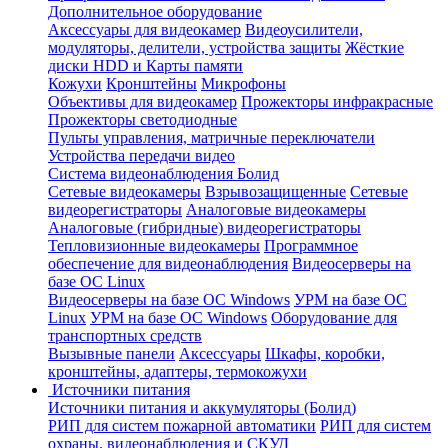
Дополнительное оборудование
Аксессуары для видеокамер
Видеоусилители,
модуляторы, делители, устройства защиты
Жёсткие
диски HDD и Карты памяти
Кожухи
Кронштейны
Микрофоны
Объективы для видеокамер
Прожекторы инфракрасные
Прожекторы светодиодные
Пульты управления, матричные переключатели
Устройства передачи видео
Система видеонаблюдения Болид
Сетевые видеокамеры
Взрывозащищенные
Сетевые
видеорегистраторы
Аналоговые видеокамеры
Аналоговые (гибридные) видеорегистраторы
Тепловизионные видеокамеры
Программное
обеспечение для видеонаблюдения
Видеосерверы на
базе ОС Linux
Видеосерверы на базе ОС Windows
УРМ на базе ОС
Linux
УРМ на базе ОС Windows
Оборудование для
транспортных средств
Вызывные панели
Аксессуары
Шкафы, коробки,
кронштейны, адаптеры, термокожухи
Источники питания
Источники питания и аккумуляторы (Болид)
РИП для систем пожарной автоматики
РИП для систем
охраны, видеонаблюдения и СКУД