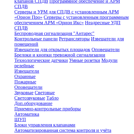
клапанов СПДВ
Программное обеспечение и АРМ
СПДВ
Серверы и УРМ для СПДВ с установленным АРМ
«Орион Про»
Серверы с установленным программным
обеспечением АРМ «Орион Икс»
Неадресные УДП
СПДВ
Беспроводная сигнализация "Антарес"
Контрольные панели
Ретрансляторы
Извещатели для
помещений
Извещатели для открытых площадок
Оповещатели
Брелоки и кнопки тревожной сигнализации
Технологические датчики
Умные розетки
Модули
релейные
Извещатели
Охранные
Пожарные
Оповещатели
Звуковые
Световые
Светозвуковые
Табло
Доп.оборудование
Приемно-контрольные приборы
Автоматика
ЩУП
Блоки управления клапанами
Автоматизированная система контроля и учёта