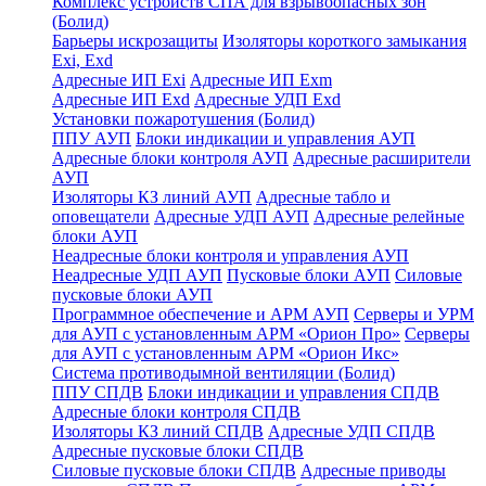
Комплекс устройств СПА для взрывоопасных зон
(Болид)
Барьеры искрозащиты
Изоляторы короткого замыкания
Exi, Exd
Адресные ИП Exi
Адресные ИП Exm
Адресные ИП Exd
Адресные УДП Exd
Установки пожаротушения (Болид)
ППУ АУП
Блоки индикации и управления АУП
Адресные блоки контроля АУП
Адресные расширители
АУП
Изоляторы КЗ линий АУП
Адресные табло и
оповещатели
Адресные УДП АУП
Адресные релейные
блоки АУП
Неадресные блоки контроля и управления АУП
Неадресные УДП АУП
Пусковые блоки АУП
Силовые
пусковые блоки АУП
Программное обеспечение и АРМ АУП
Серверы и УРМ
для АУП с установленным АРМ «Орион Про»
Серверы
для АУП с установленным АРМ «Орион Икс»
Система противодымной вентиляции (Болид)
ППУ СПДВ
Блоки индикации и управления СПДВ
Адресные блоки контроля СПДВ
Изоляторы КЗ линий СПДВ
Адресные УДП СПДВ
Адресные пусковые блоки СПДВ
Силовые пусковые блоки СПДВ
Адресные приводы