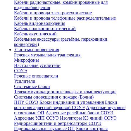
Кабели радиочастоные, комбинированные для
видеонаблюдения
Кабели и провода электротехнические
Кабели и провода телефонные распределительные
Кабель видеонаблюдения
Кабель волоконно-оптический
Кабель акустический
Кабельные аксессуары (разъёмы, переходники,
конвертеры)
Системы оповещения
Речевая музыкальная трансляция
Микрофоны
Настольные усилители
СОУЭ
Речевые оповещатели
Усилители
Системные блоки
Телекоммуникационные шкафы и комплектующие
Системы оповещения о пожаре (Болид)
ППУ СОУЭ
Блоки индикации и управления
Блоки
контроля адресной звуковой СОУЭ
Адресные звуковые
и световые ОП
Адресные релейные блоки СОУЭ
Адресные УДП СОУЭ
Изоляторы КЗ линий СОУЭ
Радиорасширители и ретрансляторы СОУЭ
Радиоканальные звуковые ОП
Блоки контроля