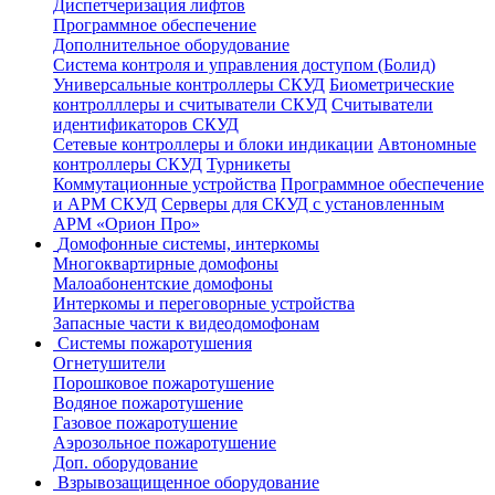
Диспетчеризация лифтов
Программное обеспечение
Дополнительное оборудование
Система контроля и управления доступом (Болид)
Универсальные контроллеры СКУД
Биометрические
контролллеры и считыватели СКУД
Считыватели
идентификаторов СКУД
Сетевые контроллеры и блоки индикации
Автономные
контроллеры СКУД
Турникеты
Коммутационные устройства
Программное обеспечение
и АРМ СКУД
Серверы для СКУД с установленным
АРМ «Орион Про»
Домофонные системы, интеркомы
Многоквартирные домофоны
Малоабонентские домофоны
Интеркомы и переговорные устройства
Запасные части к видеодомофонам
Системы пожаротушения
Огнетушители
Порошковое пожаротушение
Водяное пожаротушение
Газовое пожаротушение
Аэрозольное пожаротушение
Доп. оборудование
Взрывозащищенное оборудование