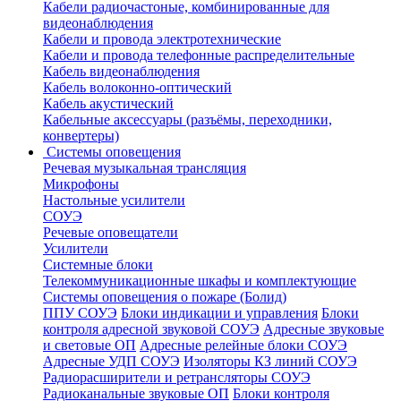
Кабели радиочастоные, комбинированные для
видеонаблюдения
Кабели и провода электротехнические
Кабели и провода телефонные распределительные
Кабель видеонаблюдения
Кабель волоконно-оптический
Кабель акустический
Кабельные аксессуары (разъёмы, переходники,
конвертеры)
Системы оповещения
Речевая музыкальная трансляция
Микрофоны
Настольные усилители
СОУЭ
Речевые оповещатели
Усилители
Системные блоки
Телекоммуникационные шкафы и комплектующие
Системы оповещения о пожаре (Болид)
ППУ СОУЭ
Блоки индикации и управления
Блоки
контроля адресной звуковой СОУЭ
Адресные звуковые
и световые ОП
Адресные релейные блоки СОУЭ
Адресные УДП СОУЭ
Изоляторы КЗ линий СОУЭ
Радиорасширители и ретрансляторы СОУЭ
Радиоканальные звуковые ОП
Блоки контроля