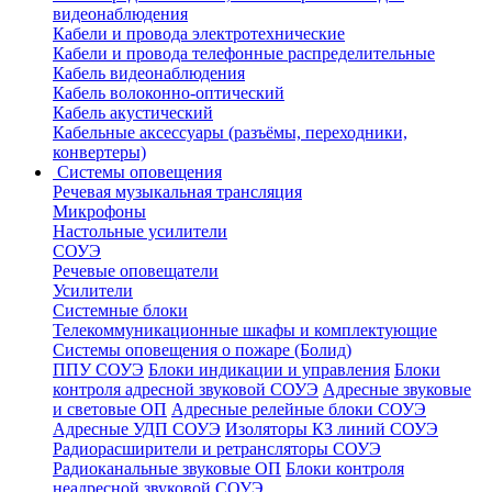
видеонаблюдения
Кабели и провода электротехнические
Кабели и провода телефонные распределительные
Кабель видеонаблюдения
Кабель волоконно-оптический
Кабель акустический
Кабельные аксессуары (разъёмы, переходники,
конвертеры)
Системы оповещения
Речевая музыкальная трансляция
Микрофоны
Настольные усилители
СОУЭ
Речевые оповещатели
Усилители
Системные блоки
Телекоммуникационные шкафы и комплектующие
Системы оповещения о пожаре (Болид)
ППУ СОУЭ
Блоки индикации и управления
Блоки
контроля адресной звуковой СОУЭ
Адресные звуковые
и световые ОП
Адресные релейные блоки СОУЭ
Адресные УДП СОУЭ
Изоляторы КЗ линий СОУЭ
Радиорасширители и ретрансляторы СОУЭ
Радиоканальные звуковые ОП
Блоки контроля
неадресной звуковой СОУЭ