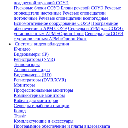
неадресной звуковой СОУЭ
Пусковые блоки СОУЭ
Блоки речевой СОУЭ
Речевые
оповещатели настенные
Речевые оповещатели
потолочные
Речевые оповещатели всепогодные
Вспомогательное оборудование СОУЭ
Программное
обеспечение и АРМ СОУЭ
Серверы и УРМ для СОУЭ с
установленным АРМ «Орион Про»
Серверы для СОУЭ
с установленным АРМ «Орион Икс»
Системы видеонаблюдения
IP-видео
Видеокамеры (IP)
Регистраторы (NVR)
Тепловизоры
Аналоговое видео
Видеокамеры (HD)
Регистраторы (DVR/XVR)
Мониторы
Профессиональные мониторы
Компьютерные мониторы
Кабели для мониторов
Серверы и рабочии станции
Болид
Trassir
Комплектующие и аксессуары
Программное обеспечение и платы видеозахвата