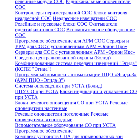
релейные модули СОС
Радиоканальные оповещатели
СОС
Контроллеры периметральной СОС
Блоки контроля
неадресной СОС
Неадресные извещатели СОС
Релейные и пусковые блоки СОС
Считыватели
идентификаторов СОС
Вспомогательное оборудование
СОС
Программное обеспечение для АРМ СОС
Серверы и
УРМ для СОС с установленным АРМ «Орион Про»
Серверы для СОС с установленным АРМ «Орион Икс»
Средства централизованной охраны (Болид)
Комбинированная система передачи извещений "Эгида"
(КСПИ "Эгида")
Программный комплекс автоматизации ПЦО «Эгида-3»
(АРМ ПЦО «Эгида-3")
Система оповещения при УСТА (Болид)
ППУ СО при УСТА
Блоки индикации и управления СО
при УСТА
Блоки речевого оповещения СО при УСТА
Речевые
оповещатели настенные
Речевые оповещатели потолочные
Речевые
оповещатели всепогодные
Вспомогательное оборудование СО при УСТА
Программное обеспечение
Комплекс устройств СПА для взрывоопасных зон