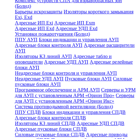
Комплекс устройств СПА для взрывоопасных зон
(Болид)
Барьеры искрозащиты
Изоляторы короткого замыкания
Exi, Exd
Адресные ИП Exi
Адресные ИП Exm
Адресные ИП Exd
Адресные УДП Exd
Установки пожаротушения (Болид)
ППУ АУП
Блоки индикации и управления АУП
Адресные блоки контроля АУП
Адресные расширители
АУП
Изоляторы КЗ линий АУП
Адресные табло и
оповещатели
Адресные УДП АУП
Адресные релейные
блоки АУП
Неадресные блоки контроля и управления АУП
Неадресные УДП АУП
Пусковые блоки АУП
Силовые
пусковые блоки АУП
Программное обеспечение и АРМ АУП
Серверы и УРМ
для АУП с установленным АРМ «Орион Про»
Серверы
для АУП с установленным АРМ «Орион Икс»
Система противодымной вентиляции (Болид)
ППУ СПДВ
Блоки индикации и управления СПДВ
Адресные блоки контроля СПДВ
Изоляторы КЗ линий СПДВ
Адресные УДП СПДВ
Адресные пусковые блоки СПДВ
Силовые пусковые блоки СПДВ
Адресные приводы