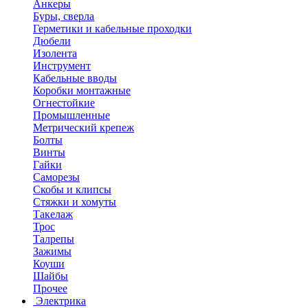
Анкеры
Буры, сверла
Герметики и кабельные проходки
Дюбели
Изолента
Инструмент
Кабельные вводы
Коробки монтажные
Огнестойкие
Промышленные
Метрический крепеж
Болты
Винты
Гайки
Саморезы
Скобы и клипсы
Стяжки и хомуты
Такелаж
Трос
Талрепы
Зажимы
Коуши
Шайбы
Прочее
Электрика