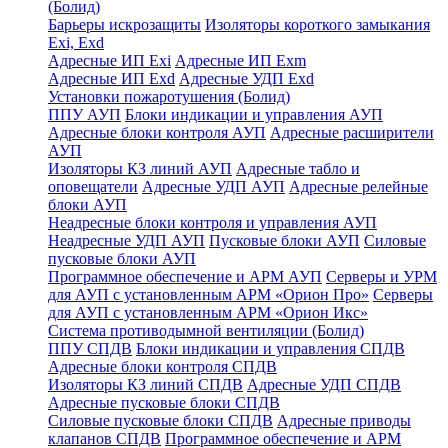
(Болид)
Барьеры искрозащиты
Изоляторы короткого замыкания
Exi, Exd
Адресные ИП Exi
Адресные ИП Exm
Адресные ИП Exd
Адресные УДП Exd
Установки пожаротушения (Болид)
ППУ АУП
Блоки индикации и управления АУП
Адресные блоки контроля АУП
Адресные расширители
АУП
Изоляторы КЗ линий АУП
Адресные табло и
оповещатели
Адресные УДП АУП
Адресные релейные
блоки АУП
Неадресные блоки контроля и управления АУП
Неадресные УДП АУП
Пусковые блоки АУП
Силовые
пусковые блоки АУП
Программное обеспечение и АРМ АУП
Серверы и УРМ
для АУП с установленным АРМ «Орион Про»
Серверы
для АУП с установленным АРМ «Орион Икс»
Система противодымной вентиляции (Болид)
ППУ СПДВ
Блоки индикации и управления СПДВ
Адресные блоки контроля СПДВ
Изоляторы КЗ линий СПДВ
Адресные УДП СПДВ
Адресные пусковые блоки СПДВ
Силовые пусковые блоки СПДВ
Адресные приводы
клапанов СПДВ
Программное обеспечение и АРМ