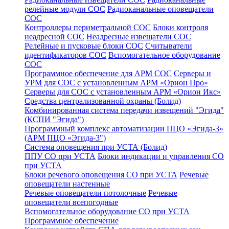
релейные модули СОС
Радиоканальные оповещатели
СОС
Контроллеры периметральной СОС
Блоки контроля
неадресной СОС
Неадресные извещатели СОС
Релейные и пусковые блоки СОС
Считыватели
идентификаторов СОС
Вспомогательное оборудование
СОС
Программное обеспечение для АРМ СОС
Серверы и
УРМ для СОС с установленным АРМ «Орион Про»
Серверы для СОС с установленным АРМ «Орион Икс»
Средства централизованной охраны (Болид)
Комбинированная система передачи извещений "Эгида"
(КСПИ "Эгида")
Программный комплекс автоматизации ПЦО «Эгида-3»
(АРМ ПЦО «Эгида-3")
Система оповещения при УСТА (Болид)
ППУ СО при УСТА
Блоки индикации и управления СО
при УСТА
Блоки речевого оповещения СО при УСТА
Речевые
оповещатели настенные
Речевые оповещатели потолочные
Речевые
оповещатели всепогодные
Вспомогательное оборудование СО при УСТА
Программное обеспечение