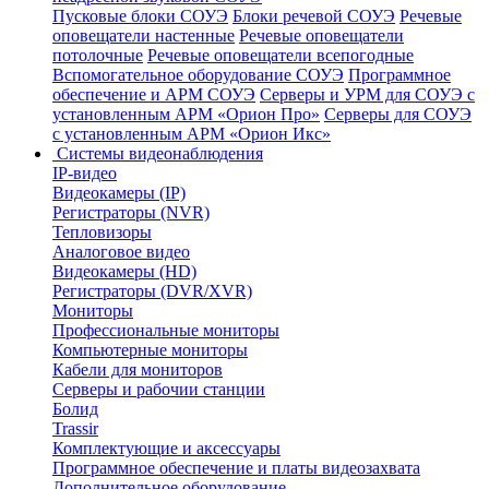
Пусковые блоки СОУЭ
Блоки речевой СОУЭ
Речевые
оповещатели настенные
Речевые оповещатели
потолочные
Речевые оповещатели всепогодные
Вспомогательное оборудование СОУЭ
Программное
обеспечение и АРМ СОУЭ
Серверы и УРМ для СОУЭ с
установленным АРМ «Орион Про»
Серверы для СОУЭ
с установленным АРМ «Орион Икс»
Системы видеонаблюдения
IP-видео
Видеокамеры (IP)
Регистраторы (NVR)
Тепловизоры
Аналоговое видео
Видеокамеры (HD)
Регистраторы (DVR/XVR)
Мониторы
Профессиональные мониторы
Компьютерные мониторы
Кабели для мониторов
Серверы и рабочии станции
Болид
Trassir
Комплектующие и аксессуары
Программное обеспечение и платы видеозахвата
Дополнительное оборудование