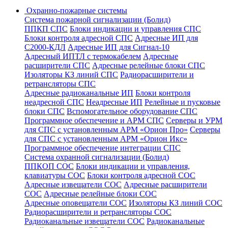
Охранно-пожарные системы
Система пожарной сигнализации (Болид)
ППКП СПС
Блоки индикации и управления СПС
Блоки контроля адресной СПС
Адресные ИП для
С2000-КДЛ
Адресные ИП для Сигнал-10
Адресный ИПТЛ с термокабелем
Адресные
расширители СПС
Адресные релейные блоки СПС
Изоляторы КЗ линий СПС
Радиорасширители и
ретрансляторы СПС
Адресные радиоканальные ИП
Блоки контроля
неадресной СПС
Неадресные ИП
Релейные и пусковые
блоки СПС
Вспомогательное оборудование СПС
Программное обеспечение и АРМ СПС
Серверы и УРМ
для СПС с установленным АРМ «Орион Про»
Серверы
для СПС с установленным АРМ «Орион Икс»
Программное обеспечение интеграции СПС
Система охранной сигнализации (Болид)
ППКОП СОС
Блоки индикации и управления,
клавиатуры СОС
Блоки контроля адресной СОС
Адресные извещатели СОС
Адресные расширители
СОС
Адресные релейные блоки СОС
Адресные оповещатели СОС
Изоляторы КЗ линий СОС
Радиорасширители и ретрансляторы СОС
Радиоканальные извещатели СОС
Радиоканальные