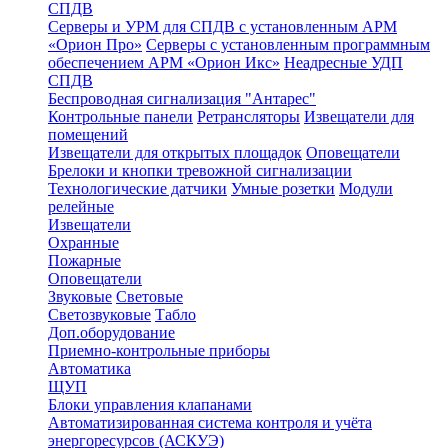
СПДВ
Серверы и УРМ для СПДВ с установленным АРМ
«Орион Про»
Серверы с установленным программным
обеспечением АРМ «Орион Икс»
Неадресные УДП
СПДВ
Беспроводная сигнализация "Антарес"
Контрольные панели
Ретрансляторы
Извещатели для
помещений
Извещатели для открытых площадок
Оповещатели
Брелоки и кнопки тревожной сигнализации
Технологические датчики
Умные розетки
Модули
релейные
Извещатели
Охранные
Пожарные
Оповещатели
Звуковые
Световые
Светозвуковые
Табло
Доп.оборудование
Приемно-контрольные приборы
Автоматика
ЩУП
Блоки управления клапанами
Автоматизированная система контроля и учёта
энергоресурсов (АСКУЭ)