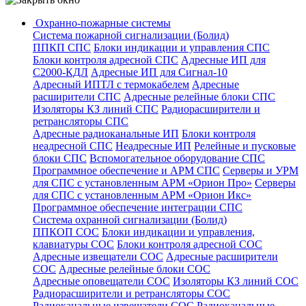
Охранно-пожарные системы
Система пожарной сигнализации (Болид)
ППКП СПС
Блоки индикации и управления СПС
Блоки контроля адресной СПС
Адресные ИП для
С2000-КДЛ
Адресные ИП для Сигнал-10
Адресный ИПТЛ с термокабелем
Адресные
расширители СПС
Адресные релейные блоки СПС
Изоляторы КЗ линий СПС
Радиорасширители и
ретрансляторы СПС
Адресные радиоканальные ИП
Блоки контроля
неадресной СПС
Неадресные ИП
Релейные и пусковые
блоки СПС
Вспомогательное оборудование СПС
Программное обеспечение и АРМ СПС
Серверы и УРМ
для СПС с установленным АРМ «Орион Про»
Серверы
для СПС с установленным АРМ «Орион Икс»
Программное обеспечение интеграции СПС
Система охранной сигнализации (Болид)
ППКОП СОС
Блоки индикации и управления,
клавиатуры СОС
Блоки контроля адресной СОС
Адресные извещатели СОС
Адресные расширители
СОС
Адресные релейные блоки СОС
Адресные оповещатели СОС
Изоляторы КЗ линий СОС
Радиорасширители и ретрансляторы СОС
Радиоканальные извещатели СОС
Радиоканальные