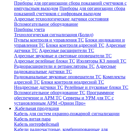
Приборы для организации сбора показаний счетчиков с
импульсным выходом
Приборы для организации сбора
показаний счетчиков с цифровым выходом
Адресные технологические датчики состояния
Вспомогательное оборудование
Приборы учета
Технологическая сигнализация (Болид)
Пульты контроля и управления ТС
Блоки индикации и
управления ТС
Блоки контроля адресной ТС
Адресные
датчики ТС
Адресные расширители ТС
Адресные звуковые и световые оповещатели ТС
Адресные релейные блоки ТС
Изоляторы КЗ линий ТС
Радиорасширители и ретрансляторы ТС
Адресные
радиоканальные датчики ТС
Радиоканальные звуковые оповещатели ТС
Комплекты
адресной ТС
Блоки контроля неадресной ТС
Неадресные датчики ТС
Релейные и пусковые блоки ТС
Вспомогательное оборудование ТС
Программное
обеспечение и АРМ ТС
Серверы и УРМ для ТС с
установленным АРМ «Орион Про»
Кабельная продукция
Кабель для систем охранно-пожарной сигнализации
Кабель витая пара
Кабель интерфейсный
Кабели радиочастоные, комбинированные для