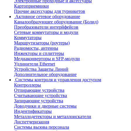
Электронные проходные и аксессуары
Картоприемники
Прочие аксессуары для турникетов
Активное сетевое оборудование
Каналообразующее оборудование (Болид)
Преобразователи интерйфейсов
Сетевые коммутаторы и модули
Коммутаторы
Маршрутизаторы (роутеры)
Радиомосты, антенны
Инжекторы и сплиттеры
Медиаконверторы и SFP-модули
Удлинители Ethernet
Устройства Защиты Линий
Дополнительное оборудование
Системы контроля и управления доступом
Контроллеры
Отпирающие устройства
Считывающие устройства
Запирающие устройства
Доводчики и дверные системы
Индентификаторы
Металлодетекторы и металлоискатели
Диспетчеризация
Системы вызова персонала