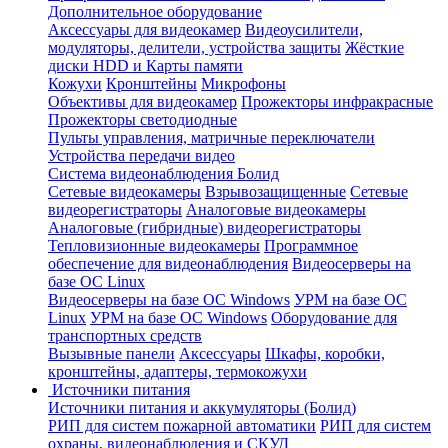
Дополнительное оборудование
Аксессуары для видеокамер
Видеоусилители,
модуляторы, делители, устройства защиты
Жёсткие
диски HDD и Карты памяти
Кожухи
Кронштейны
Микрофоны
Объективы для видеокамер
Прожекторы инфракрасные
Прожекторы светодиодные
Пульты управления, матричные переключатели
Устройства передачи видео
Система видеонаблюдения Болид
Сетевые видеокамеры
Взрывозащищенные
Сетевые
видеорегистраторы
Аналоговые видеокамеры
Аналоговые (гибридные) видеорегистраторы
Тепловизионные видеокамеры
Программное
обеспечение для видеонаблюдения
Видеосерверы на
базе ОС Linux
Видеосерверы на базе ОС Windows
УРМ на базе ОС
Linux
УРМ на базе ОС Windows
Оборудование для
транспортных средств
Вызывные панели
Аксессуары
Шкафы, коробки,
кронштейны, адаптеры, термокожухи
Источники питания
Источники питания и аккумуляторы (Болид)
РИП для систем пожарной автоматики
РИП для систем
охраны, видеонаблюдения и СКУД