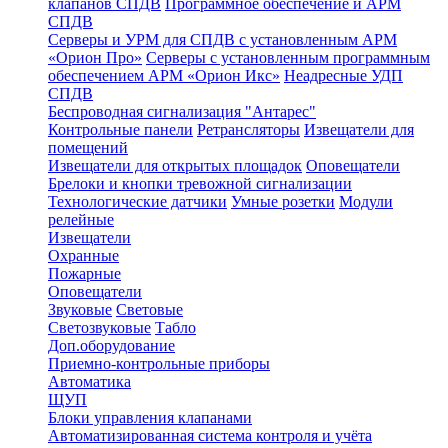
клапанов СПДВ
Программное обеспечение и АРМ
СПДВ
Серверы и УРМ для СПДВ с установленным АРМ
«Орион Про»
Серверы с установленным программным
обеспечением АРМ «Орион Икс»
Неадресные УДП
СПДВ
Беспроводная сигнализация "Антарес"
Контрольные панели
Ретрансляторы
Извещатели для
помещений
Извещатели для открытых площадок
Оповещатели
Брелоки и кнопки тревожной сигнализации
Технологические датчики
Умные розетки
Модули
релейные
Извещатели
Охранные
Пожарные
Оповещатели
Звуковые
Световые
Светозвуковые
Табло
Доп.оборудование
Приемно-контрольные приборы
Автоматика
ЩУП
Блоки управления клапанами
Автоматизированная система контроля и учёта