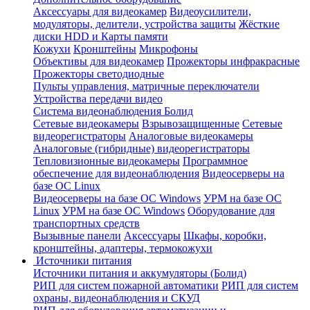
Аксессуары для видеокамер
Видеоусилители,
модуляторы, делители, устройства защиты
Жёсткие
диски HDD и Карты памяти
Кожухи
Кронштейны
Микрофоны
Объективы для видеокамер
Прожекторы инфракрасные
Прожекторы светодиодные
Пульты управления, матричные переключатели
Устройства передачи видео
Система видеонаблюдения Болид
Сетевые видеокамеры
Взрывозащищенные
Сетевые
видеорегистраторы
Аналоговые видеокамеры
Аналоговые (гибридные) видеорегистраторы
Тепловизионные видеокамеры
Программное
обеспечение для видеонаблюдения
Видеосерверы на
базе ОС Linux
Видеосерверы на базе ОС Windows
УРМ на базе ОС
Linux
УРМ на базе ОС Windows
Оборудование для
транспортных средств
Вызывные панели
Аксессуары
Шкафы, коробки,
кронштейны, адаптеры, термокожухи
Источники питания
Источники питания и аккумуляторы (Болид)
РИП для систем пожарной автоматики
РИП для систем
охраны, видеонаблюдения и СКУД