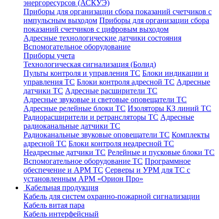
энергоресурсов (АСКУЭ)
Приборы для организации сбора показаний счетчиков с
импульсным выходом
Приборы для организации сбора
показаний счетчиков с цифровым выходом
Адресные технологические датчики состояния
Вспомогательное оборудование
Приборы учета
Технологическая сигнализация (Болид)
Пульты контроля и управления ТС
Блоки индикации и
управления ТС
Блоки контроля адресной ТС
Адресные
датчики ТС
Адресные расширители ТС
Адресные звуковые и световые оповещатели ТС
Адресные релейные блоки ТС
Изоляторы КЗ линий ТС
Радиорасширители и ретрансляторы ТС
Адресные
радиоканальные датчики ТС
Радиоканальные звуковые оповещатели ТС
Комплекты
адресной ТС
Блоки контроля неадресной ТС
Неадресные датчики ТС
Релейные и пусковые блоки ТС
Вспомогательное оборудование ТС
Программное
обеспечение и АРМ ТС
Серверы и УРМ для ТС с
установленным АРМ «Орион Про»
Кабельная продукция
Кабель для систем охранно-пожарной сигнализации
Кабель витая пара
Кабель интерфейсный