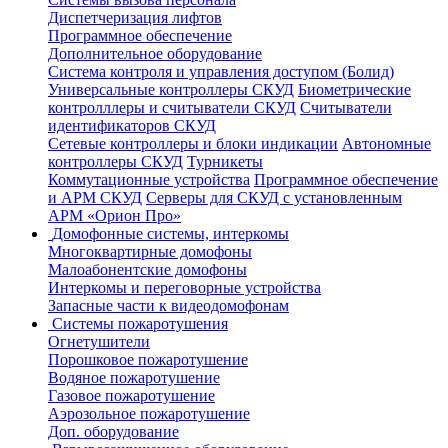
Диспетчеризация лифтов
Программное обеспечение
Дополнительное оборудование
Система контроля и управления доступом (Болид)
Универсальные контроллеры СКУД
Биометрические
контролллеры и считыватели СКУД
Считыватели
идентификаторов СКУД
Сетевые контроллеры и блоки индикации
Автономные
контроллеры СКУД
Турникеты
Коммутационные устройства
Программное обеспечение
и АРМ СКУД
Серверы для СКУД с установленным
АРМ «Орион Про»
Домофонные системы, интеркомы
Многоквартирные домофоны
Малоабонентские домофоны
Интеркомы и переговорные устройства
Запасные части к видеодомофонам
Системы пожаротушения
Огнетушители
Порошковое пожаротушение
Водяное пожаротушение
Газовое пожаротушение
Аэрозольное пожаротушение
Доп. оборудование