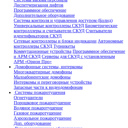
Диспетчеризация лифтов
Программное обеспечение
Дополнительное оборудование
Система контроля и управления доступом (Болид)
Универсальные контроллеры СКУД
Биометрические
контролллеры и считыватели СКУД
Считыватели
идентификаторов СКУД
Сетевые контроллеры и блоки индикации
Автономные
контроллеры СКУД
Турникеты
Коммутационные устройства
Программное обеспечение
и АРМ СКУД
Серверы для СКУД с установленным
АРМ «Орион Про»
Домофонные системы, интеркомы
Многоквартирные домофоны
Малоабонентские домофоны
Интеркомы и переговорные устройства
Запасные части к видеодомофонам
Системы пожаротушения
Огнетушители
Порошковое пожаротушение
Водяное пожаротушение
Газовое пожаротушение
Аэрозольное пожаротушение
Доп. оборудование