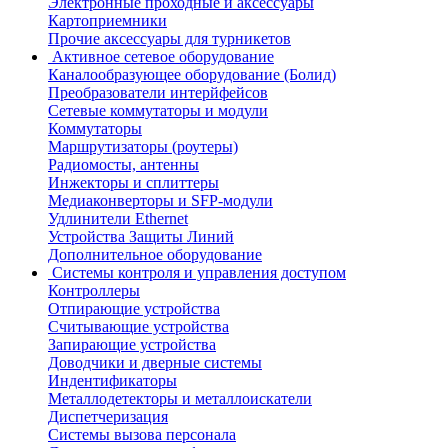
Электронные проходные и аксессуары
Картоприемники
Прочие аксессуары для турникетов
Активное сетевое оборудование
Каналообразующее оборудование (Болид)
Преобразователи интерйфейсов
Сетевые коммутаторы и модули
Коммутаторы
Маршрутизаторы (роутеры)
Радиомосты, антенны
Инжекторы и сплиттеры
Медиаконверторы и SFP-модули
Удлинители Ethernet
Устройства Защиты Линий
Дополнительное оборудование
Системы контроля и управления доступом
Контроллеры
Отпирающие устройства
Считывающие устройства
Запирающие устройства
Доводчики и дверные системы
Индентификаторы
Металлодетекторы и металлоискатели
Диспетчеризация
Системы вызова персонала