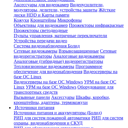
Аксессуары для видеокамер
Видеоусилители,
модуляторы, делители, устройства защиты
Жёсткие
диски HDD и Карты памяти
Кожухи
Кронштейны
Микрофоны
Объективы для видеокамер
Прожекторы инфракрасные
Прожекторы светодиодные
Пульты управления, матричные переключатели
Устройства передачи видео
Система видеонаблюдения Болид
Сетевые видеокамеры
Взрывозащищенные
Сетевые
видеорегистраторы
Аналоговые видеокамеры
Аналоговые (гибридные) видеорегистраторы
Тепловизионные видеокамеры
Программное
обеспечение для видеонаблюдения
Видеосерверы на
базе ОС Linux
Видеосерверы на базе ОС Windows
УРМ на базе ОС
Linux
УРМ на базе ОС Windows
Оборудование для
транспортных средств
Вызывные панели
Аксессуары
Шкафы, коробки,
кронштейны, адаптеры, термокожухи
Источники питания
Источники питания и аккумуляторы (Болид)
РИП для систем пожарной автоматики
РИП для систем
охраны, видеонаблюдения и СКУД