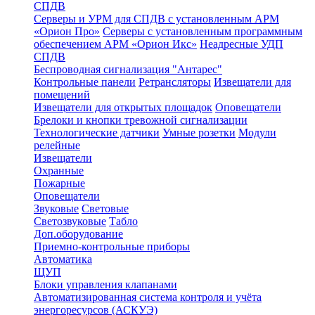
СПДВ
Серверы и УРМ для СПДВ с установленным АРМ
«Орион Про»
Серверы с установленным программным
обеспечением АРМ «Орион Икс»
Неадресные УДП
СПДВ
Беспроводная сигнализация "Антарес"
Контрольные панели
Ретрансляторы
Извещатели для
помещений
Извещатели для открытых площадок
Оповещатели
Брелоки и кнопки тревожной сигнализации
Технологические датчики
Умные розетки
Модули
релейные
Извещатели
Охранные
Пожарные
Оповещатели
Звуковые
Световые
Светозвуковые
Табло
Доп.оборудование
Приемно-контрольные приборы
Автоматика
ЩУП
Блоки управления клапанами
Автоматизированная система контроля и учёта
энергоресурсов (АСКУЭ)