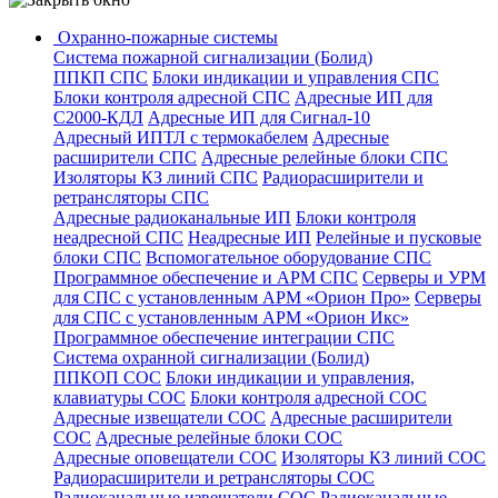
Охранно-пожарные системы
Система пожарной сигнализации (Болид)
ППКП СПС
Блоки индикации и управления СПС
Блоки контроля адресной СПС
Адресные ИП для
С2000-КДЛ
Адресные ИП для Сигнал-10
Адресный ИПТЛ с термокабелем
Адресные
расширители СПС
Адресные релейные блоки СПС
Изоляторы КЗ линий СПС
Радиорасширители и
ретрансляторы СПС
Адресные радиоканальные ИП
Блоки контроля
неадресной СПС
Неадресные ИП
Релейные и пусковые
блоки СПС
Вспомогательное оборудование СПС
Программное обеспечение и АРМ СПС
Серверы и УРМ
для СПС с установленным АРМ «Орион Про»
Серверы
для СПС с установленным АРМ «Орион Икс»
Программное обеспечение интеграции СПС
Система охранной сигнализации (Болид)
ППКОП СОС
Блоки индикации и управления,
клавиатуры СОС
Блоки контроля адресной СОС
Адресные извещатели СОС
Адресные расширители
СОС
Адресные релейные блоки СОС
Адресные оповещатели СОС
Изоляторы КЗ линий СОС
Радиорасширители и ретрансляторы СОС
Радиоканальные извещатели СОС
Радиоканальные