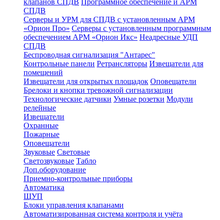
клапанов СПДВ
Программное обеспечение и АРМ
СПДВ
Серверы и УРМ для СПДВ с установленным АРМ
«Орион Про»
Серверы с установленным программным
обеспечением АРМ «Орион Икс»
Неадресные УДП
СПДВ
Беспроводная сигнализация "Антарес"
Контрольные панели
Ретрансляторы
Извещатели для
помещений
Извещатели для открытых площадок
Оповещатели
Брелоки и кнопки тревожной сигнализации
Технологические датчики
Умные розетки
Модули
релейные
Извещатели
Охранные
Пожарные
Оповещатели
Звуковые
Световые
Светозвуковые
Табло
Доп.оборудование
Приемно-контрольные приборы
Автоматика
ЩУП
Блоки управления клапанами
Автоматизированная система контроля и учёта