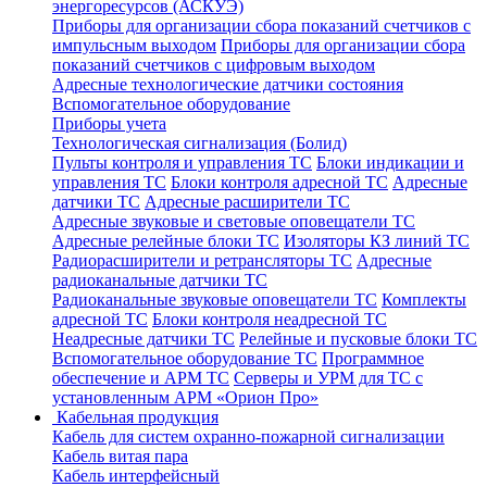
энергоресурсов (АСКУЭ)
Приборы для организации сбора показаний счетчиков с
импульсным выходом
Приборы для организации сбора
показаний счетчиков с цифровым выходом
Адресные технологические датчики состояния
Вспомогательное оборудование
Приборы учета
Технологическая сигнализация (Болид)
Пульты контроля и управления ТС
Блоки индикации и
управления ТС
Блоки контроля адресной ТС
Адресные
датчики ТС
Адресные расширители ТС
Адресные звуковые и световые оповещатели ТС
Адресные релейные блоки ТС
Изоляторы КЗ линий ТС
Радиорасширители и ретрансляторы ТС
Адресные
радиоканальные датчики ТС
Радиоканальные звуковые оповещатели ТС
Комплекты
адресной ТС
Блоки контроля неадресной ТС
Неадресные датчики ТС
Релейные и пусковые блоки ТС
Вспомогательное оборудование ТС
Программное
обеспечение и АРМ ТС
Серверы и УРМ для ТС с
установленным АРМ «Орион Про»
Кабельная продукция
Кабель для систем охранно-пожарной сигнализации
Кабель витая пара
Кабель интерфейсный