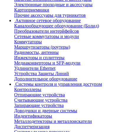
Электронные проходные и аксессуары
Картоприемники
Прочие аксессуары для турникетов
Активное сетевое оборудование
Каналообразующее оборудование (Болид)
Преобразователи интерйфейсов
Сетевые коммутаторы и модули
Коммутаторы
Маршрутизаторы (роутеры)
Радиомосты, антенны
Инжекторы и сплиттеры
Медиаконверторы и SFP-модули
Удлинители Ethernet
Устройства Защиты Линий
Дополнительное оборудование
Системы контроля и управления доступом
Контроллеры
Отпирающие устройства
Считывающие устройства
Запирающие устройства
Доводчики и дверные системы
Индентификаторы
Металлодетекторы и металлоискатели
Диспетчеризация
Системы вызова персонала