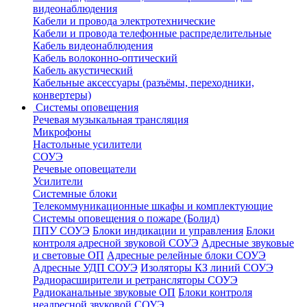
видеонаблюдения
Кабели и провода электротехнические
Кабели и провода телефонные распределительные
Кабель видеонаблюдения
Кабель волоконно-оптический
Кабель акустический
Кабельные аксессуары (разъёмы, переходники,
конвертеры)
Системы оповещения
Речевая музыкальная трансляция
Микрофоны
Настольные усилители
СОУЭ
Речевые оповещатели
Усилители
Системные блоки
Телекоммуникационные шкафы и комплектующие
Системы оповещения о пожаре (Болид)
ППУ СОУЭ
Блоки индикации и управления
Блоки
контроля адресной звуковой СОУЭ
Адресные звуковые
и световые ОП
Адресные релейные блоки СОУЭ
Адресные УДП СОУЭ
Изоляторы КЗ линий СОУЭ
Радиорасширители и ретрансляторы СОУЭ
Радиоканальные звуковые ОП
Блоки контроля
неадресной звуковой СОУЭ