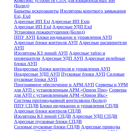
Комплекс устройств СПА для взрывоопасных зон
(Болид)
Барьеры искрозащиты
Изоляторы короткого замыкания
Exi, Exd
Адресные ИП Exi
Адресные ИП Exm
Адресные ИП Exd
Адресные УДП Exd
Установки пожаротушения (Болид)
ППУ АУП
Блоки индикации и управления АУП
Адресные блоки контроля АУП
Адресные расширители
АУП
Изоляторы КЗ линий АУП
Адресные табло и
оповещатели
Адресные УДП АУП
Адресные релейные
блоки АУП
Неадресные блоки контроля и управления АУП
Неадресные УДП АУП
Пусковые блоки АУП
Силовые
пусковые блоки АУП
Программное обеспечение и АРМ АУП
Серверы и УРМ
для АУП с установленным АРМ «Орион Про»
Серверы
для АУП с установленным АРМ «Орион Икс»
Система противодымной вентиляции (Болид)
ППУ СПДВ
Блоки индикации и управления СПДВ
Адресные блоки контроля СПДВ
Изоляторы КЗ линий СПДВ
Адресные УДП СПДВ
Адресные пусковые блоки СПДВ
Силовые пусковые блоки СПДВ
Адресные приводы