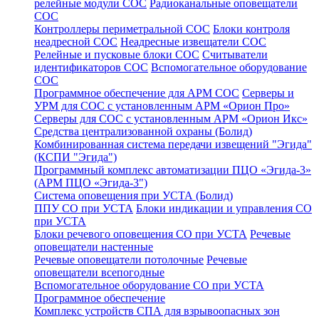
релейные модули СОС
Радиоканальные оповещатели
СОС
Контроллеры периметральной СОС
Блоки контроля
неадресной СОС
Неадресные извещатели СОС
Релейные и пусковые блоки СОС
Считыватели
идентификаторов СОС
Вспомогательное оборудование
СОС
Программное обеспечение для АРМ СОС
Серверы и
УРМ для СОС с установленным АРМ «Орион Про»
Серверы для СОС с установленным АРМ «Орион Икс»
Средства централизованной охраны (Болид)
Комбинированная система передачи извещений "Эгида"
(КСПИ "Эгида")
Программный комплекс автоматизации ПЦО «Эгида-3»
(АРМ ПЦО «Эгида-3")
Система оповещения при УСТА (Болид)
ППУ СО при УСТА
Блоки индикации и управления СО
при УСТА
Блоки речевого оповещения СО при УСТА
Речевые
оповещатели настенные
Речевые оповещатели потолочные
Речевые
оповещатели всепогодные
Вспомогательное оборудование СО при УСТА
Программное обеспечение
Комплекс устройств СПА для взрывоопасных зон