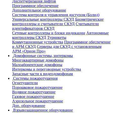
Диспетчеризация лифтов
Программное обеспечение
Дополнительное оборудование
Система контроля и управления доступом (Болид)
Универсальные контроллеры СКУД
Биометрические
контролллеры и считыватели СКУД
Считыватели
идентификаторов СКУД
Сетевые контроллеры и блоки индикации
Автономные
контроллеры СКУД
Турникеты
Коммутационные устройства
Программное обеспечение
и АРМ СКУД
Серверы для СКУД с установленным
АРМ «Орион Про»
Домофонные системы, интеркомы
Многоквартирные домофоны
Малоабонентские домофоны
Интеркомы и переговорные устройства
Запасные части к видеодомофонам
Системы пожаротушения
Огнетушители
Порошковое пожаротушение
Водяное пожаротушение
Газовое пожаротушение
Аэрозольное пожаротушение
Доп. оборудование
Взрывозащищенное оборудование