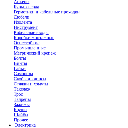
Анкеры
Буры, сверла
Герметики и кабельные проходки
Дюбели
Изолента
Инструмент
Кабельные вводы
Коробки монтажные
Огнестойкие
Промышленные
Метрический крепеж
Болты
Винты
Гайки
Саморезы
Скобы и клипсы
Стяжки и хомуты
Такелаж
Трос
Талрепы
Зажимы
Коуши
Шайбы
Прочее
Электрика