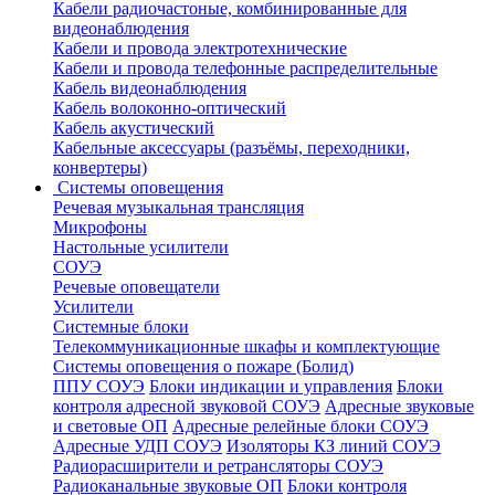
Кабели радиочастоные, комбинированные для
видеонаблюдения
Кабели и провода электротехнические
Кабели и провода телефонные распределительные
Кабель видеонаблюдения
Кабель волоконно-оптический
Кабель акустический
Кабельные аксессуары (разъёмы, переходники,
конвертеры)
Системы оповещения
Речевая музыкальная трансляция
Микрофоны
Настольные усилители
СОУЭ
Речевые оповещатели
Усилители
Системные блоки
Телекоммуникационные шкафы и комплектующие
Системы оповещения о пожаре (Болид)
ППУ СОУЭ
Блоки индикации и управления
Блоки
контроля адресной звуковой СОУЭ
Адресные звуковые
и световые ОП
Адресные релейные блоки СОУЭ
Адресные УДП СОУЭ
Изоляторы КЗ линий СОУЭ
Радиорасширители и ретрансляторы СОУЭ
Радиоканальные звуковые ОП
Блоки контроля