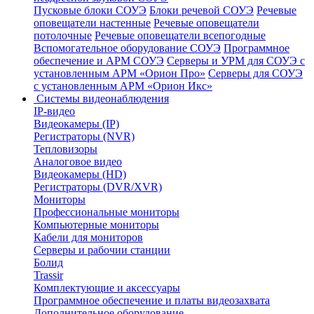
Пусковые блоки СОУЭ
Блоки речевой СОУЭ
Речевые
оповещатели настенные
Речевые оповещатели
потолочные
Речевые оповещатели всепогодные
Вспомогательное оборудование СОУЭ
Программное
обеспечение и АРМ СОУЭ
Серверы и УРМ для СОУЭ с
установленным АРМ «Орион Про»
Серверы для СОУЭ
с установленным АРМ «Орион Икс»
Системы видеонаблюдения
IP-видео
Видеокамеры (IP)
Регистраторы (NVR)
Тепловизоры
Аналоговое видео
Видеокамеры (HD)
Регистраторы (DVR/XVR)
Мониторы
Профессиональные мониторы
Компьютерные мониторы
Кабели для мониторов
Серверы и рабочии станции
Болид
Trassir
Комплектующие и аксессуары
Программное обеспечение и платы видеозахвата
Дополнительное оборудование