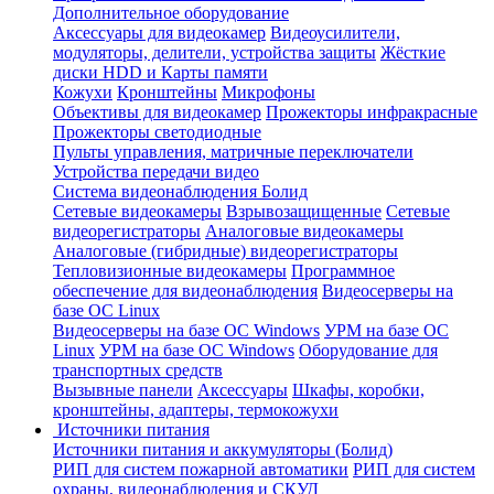
Дополнительное оборудование
Аксессуары для видеокамер
Видеоусилители,
модуляторы, делители, устройства защиты
Жёсткие
диски HDD и Карты памяти
Кожухи
Кронштейны
Микрофоны
Объективы для видеокамер
Прожекторы инфракрасные
Прожекторы светодиодные
Пульты управления, матричные переключатели
Устройства передачи видео
Система видеонаблюдения Болид
Сетевые видеокамеры
Взрывозащищенные
Сетевые
видеорегистраторы
Аналоговые видеокамеры
Аналоговые (гибридные) видеорегистраторы
Тепловизионные видеокамеры
Программное
обеспечение для видеонаблюдения
Видеосерверы на
базе ОС Linux
Видеосерверы на базе ОС Windows
УРМ на базе ОС
Linux
УРМ на базе ОС Windows
Оборудование для
транспортных средств
Вызывные панели
Аксессуары
Шкафы, коробки,
кронштейны, адаптеры, термокожухи
Источники питания
Источники питания и аккумуляторы (Болид)
РИП для систем пожарной автоматики
РИП для систем
охраны, видеонаблюдения и СКУД