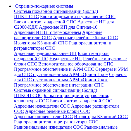
Охранно-пожарные системы
Система пожарной сигнализации (Болид)
ППКП СПС
Блоки индикации и управления СПС
Блоки контроля адресной СПС
Адресные ИП для
С2000-КДЛ
Адресные ИП для Сигнал-10
Адресный ИПТЛ с термокабелем
Адресные
расширители СПС
Адресные релейные блоки СПС
Изоляторы КЗ линий СПС
Радиорасширители и
ретрансляторы СПС
Адресные радиоканальные ИП
Блоки контроля
неадресной СПС
Неадресные ИП
Релейные и пусковые
блоки СПС
Вспомогательное оборудование СПС
Программное обеспечение и АРМ СПС
Серверы и УРМ
для СПС с установленным АРМ «Орион Про»
Серверы
для СПС с установленным АРМ «Орион Икс»
Программное обеспечение интеграции СПС
Система охранной сигнализации (Болид)
ППКОП СОС
Блоки индикации и управления,
клавиатуры СОС
Блоки контроля адресной СОС
Адресные извещатели СОС
Адресные расширители
СОС
Адресные релейные блоки СОС
Адресные оповещатели СОС
Изоляторы КЗ линий СОС
Радиорасширители и ретрансляторы СОС
Радиоканальные извещатели СОС
Радиоканальные