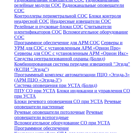
релейные модули СОС
Радиоканальные оповещатели
СОС
Контроллеры периметральной СОС
Блоки контроля
неадресной СОС
Неадресные извещатели СОС
Релейные и пусковые блоки СОС
Считыватели
идентификаторов СОС
Вспомогательное оборудование
СОС
Программное обеспечение для АРМ СОС
Серверы и
УРМ для СОС с установленным АРМ «Орион Про»
Серверы для СОС с установленным АРМ «Орион Икс»
Средства централизованной охраны (Болид)
Комбинированная система передачи извещений "Эгида"
(КСПИ "Эгида")
Программный комплекс автоматизации ПЦО «Эгида-3»
(АРМ ПЦО «Эгида-3")
Система оповещения при УСТА (Болид)
ППУ СО при УСТА
Блоки индикации и управления СО
при УСТА
Блоки речевого оповещения СО при УСТА
Речевые
оповещатели настенные
Речевые оповещатели потолочные
Речевые
оповещатели всепогодные
Вспомогательное оборудование СО при УСТА
Программное обеспечение