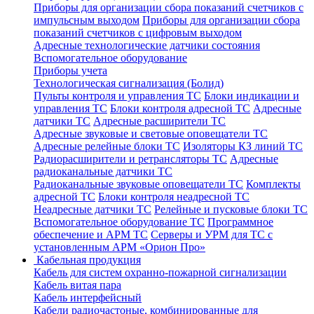
Приборы для организации сбора показаний счетчиков с
импульсным выходом
Приборы для организации сбора
показаний счетчиков с цифровым выходом
Адресные технологические датчики состояния
Вспомогательное оборудование
Приборы учета
Технологическая сигнализация (Болид)
Пульты контроля и управления ТС
Блоки индикации и
управления ТС
Блоки контроля адресной ТС
Адресные
датчики ТС
Адресные расширители ТС
Адресные звуковые и световые оповещатели ТС
Адресные релейные блоки ТС
Изоляторы КЗ линий ТС
Радиорасширители и ретрансляторы ТС
Адресные
радиоканальные датчики ТС
Радиоканальные звуковые оповещатели ТС
Комплекты
адресной ТС
Блоки контроля неадресной ТС
Неадресные датчики ТС
Релейные и пусковые блоки ТС
Вспомогательное оборудование ТС
Программное
обеспечение и АРМ ТС
Серверы и УРМ для ТС с
установленным АРМ «Орион Про»
Кабельная продукция
Кабель для систем охранно-пожарной сигнализации
Кабель витая пара
Кабель интерфейсный
Кабели радиочастоные, комбинированные для