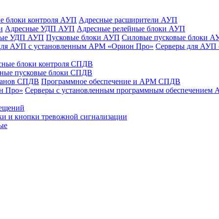
е блоки контроля АУП
Адресные расширители АУП
и
Адресные УДП АУП
Адресные релейные блоки АУП
ные УДП АУП
Пусковые блоки АУП
Силовые пусковые блоки А
для АУП с установленным АРМ «Орион Про»
Серверы для АУП
сные блоки контроля СПДВ
ные пусковые блоки СПДВ
панов СПДВ
Программное обеспечение и АРМ СПДВ
н Про»
Серверы с установленным программным обеспечением
мещений
ки и кнопки тревожной сигнализации
ые