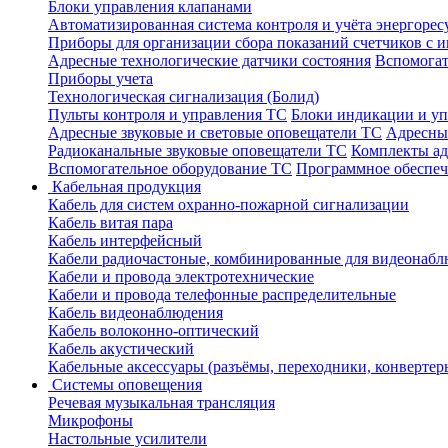
Блоки управления клапанами
Автоматизированная система контроля и учёта энергоре
Приборы для организации сбора показаний счетчиков с
Адресные технологические датчики состояния
Вспомогат
Приборы учета
Технологическая сигнализация (Болид)
Пульты контроля и управления ТС
Блоки индикации и у
Адресные звуковые и световые оповещатели ТС
Адресны
Радиоканальные звуковые оповещатели ТС
Комплекты а
Вспомогательное оборудование ТС
Программное обеспе
Кабельная продукция
Кабель для систем охранно-пожарной сигнализации
Кабель витая пара
Кабель интерфейсный
Кабели радиочастоные, комбинированные для видеонабл
Кабели и провода электротехнические
Кабели и провода телефонные распределительные
Кабель видеонаблюдения
Кабель волоконно-оптический
Кабель акустический
Кабельные аксессуары (разъёмы, переходники, конвертер
Системы оповещения
Речевая музыкальная трансляция
Микрофоны
Настольные усилители