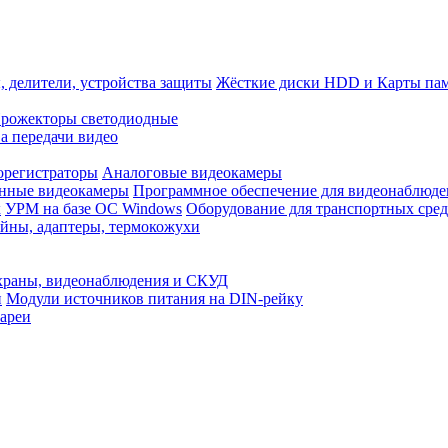
, делители, устройства защиты
Жёсткие диски HDD и Карты па
рожекторы светодиодные
а передачи видео
орегистраторы
Аналоговые видеокамеры
нные видеокамеры
Программное обеспечение для видеонаблюде
x
УРМ на базе ОС Windows
Оборудование для транспортных сред
йны, адаптеры, термокожухи
храны, видеонаблюдения и СКУД
и
Модули источников питания на DIN-рейку
ареи