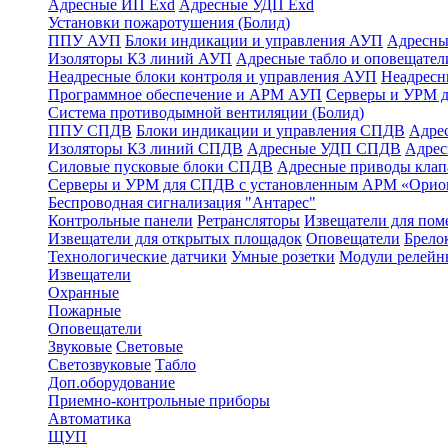
Адресные ИП Exd
Адресные УДП Exd
Установки пожаротушения (Болид)
ППУ АУП
Блоки индикации и управления АУП
Адресны
Изоляторы КЗ линий АУП
Адресные табло и оповещател
Неадресные блоки контроля и управления АУП
Неадрес
Программное обеспечение и АРМ АУП
Серверы и УРМ 
Система противодымной вентиляции (Болид)
ППУ СПДВ
Блоки индикации и управления СПДВ
Адре
Изоляторы КЗ линий СПДВ
Адресные УДП СПДВ
Адрес
Силовые пусковые блоки СПДВ
Адресные приводы кла
Серверы и УРМ для СПДВ с установленным АРМ «Орио
Беспроводная сигнализация "Антарес"
Контрольные панели
Ретрансляторы
Извещатели для по
Извещатели для открытых площадок
Оповещатели
Брело
Технологические датчики
Умные розетки
Модули релейн
Извещатели
Охранные
Пожарные
Оповещатели
Звуковые
Световые
Светозвуковые
Табло
Доп.оборудование
Приемно-контрольные приборы
Автоматика
ЩУП