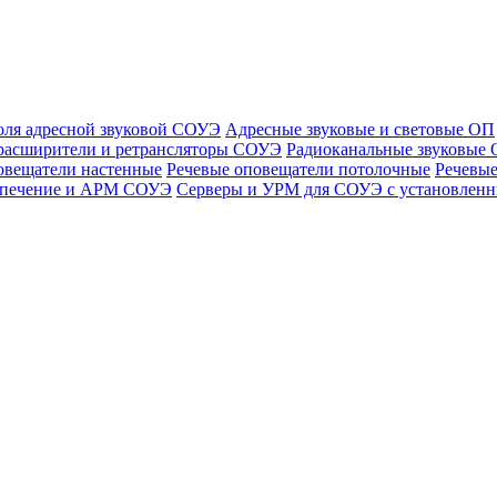
оля адресной звуковой СОУЭ
Адресные звуковые и световые ОП
расширители и ретрансляторы СОУЭ
Радиоканальные звуковые
овещатели настенные
Речевые оповещатели потолочные
Речевые
спечение и АРМ СОУЭ
Серверы и УРМ для СОУЭ с установле