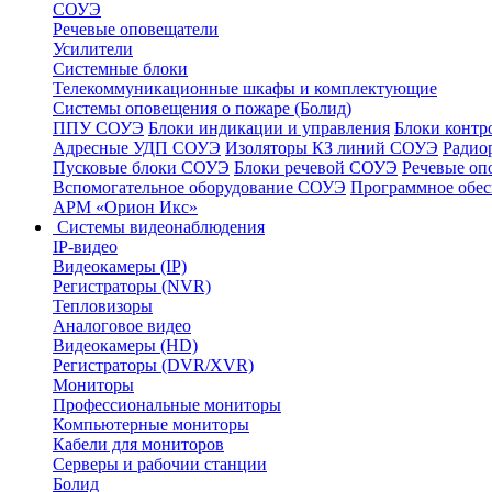
СОУЭ
Речевые оповещатели
Усилители
Системные блоки
Телекоммуникационные шкафы и комплектующие
Системы оповещения о пожаре (Болид)
ППУ СОУЭ
Блоки индикации и управления
Блоки контр
Адресные УДП СОУЭ
Изоляторы КЗ линий СОУЭ
Радио
Пусковые блоки СОУЭ
Блоки речевой СОУЭ
Речевые оп
Вспомогательное оборудование СОУЭ
Программное обе
АРМ «Орион Икс»
Системы видеонаблюдения
IP-видео
Видеокамеры (IP)
Регистраторы (NVR)
Тепловизоры
Аналоговое видео
Видеокамеры (HD)
Регистраторы (DVR/XVR)
Мониторы
Профессиональные мониторы
Компьютерные мониторы
Кабели для мониторов
Серверы и рабочии станции
Болид