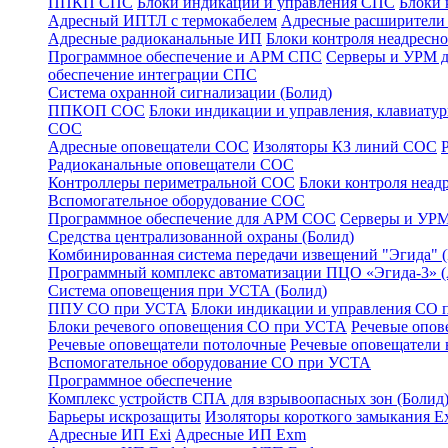
ППКП СПС
Блоки индикации и управления СПС
Блоки 
Адресный ИПТЛ с термокабелем
Адресные расширител
Адресные радиоканальные ИП
Блоки контроля неадресн
Программное обеспечение и АРМ СПС
Серверы и УРМ 
обеспечение интеграции СПС
Система охранной сигнализации (Болид)
ППКОП СОС
Блоки индикации и управления, клавиат
СОС
Адресные оповещатели СОС
Изоляторы КЗ линий СОС
Радиоканальные оповещатели СОС
Контроллеры периметральной СОС
Блоки контроля неа
Вспомогательное оборудование СОС
Программное обеспечение для АРМ СОС
Серверы и УРМ
Средства централизованной охраны (Болид)
Комбинированная система передачи извещений "Эгида"
Программный комплекс автоматизации ПЦО «Эгида-3» 
Система оповещения при УСТА (Болид)
ППУ СО при УСТА
Блоки индикации и управления СО
Блоки речевого оповещения СО при УСТА
Речевые опов
Речевые оповещатели потолочные
Речевые оповещатели 
Вспомогательное оборудование СО при УСТА
Программное обеспечение
Комплекс устройств СПА для взрывоопасных зон (Болид
Барьеры искрозащиты
Изоляторы короткого замыкания Ex
Адресные ИП Exi
Адресные ИП Exm