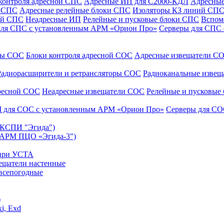
контроля адресной СПС
Адресные ИП для С2000-КДЛ
Адресные
и СПС
Адресные релейные блоки СПС
Изоляторы КЗ линий СП
ой СПС
Неадресные ИП
Релейные и пусковые блоки СПС
Вспом
для СПС с установленным АРМ «Орион Про»
Серверы для СПС
уры СОС
Блоки контроля адресной СОС
Адресные извещатели С
Радиорасширители и ретрансляторы СОС
Радиоканальные изве
дресной СОС
Неадресные извещатели СОС
Релейные и пусковые
 для СОС с установленным АРМ «Орион Про»
Серверы для СО
 (КСПИ "Эгида")
(АРМ ПЦО «Эгида-3")
 при УСТА
ещатели настенные
всепогодные
)
i, Exd