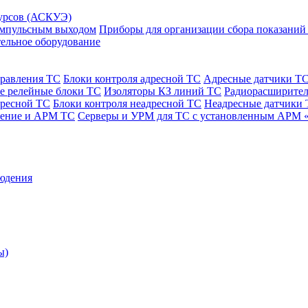
сурсов (АСКУЭ)
 импульсным выходом
Приборы для организации сбора показаний
ельное оборудование
правления ТС
Блоки контроля адресной ТС
Адресные датчики Т
е релейные блоки ТС
Изоляторы КЗ линий ТС
Радиорасширител
дресной ТС
Блоки контроля неадресной ТС
Неадресные датчики
чение и АРМ ТС
Серверы и УРМ для ТС с установленным АРМ 
юдения
ы)