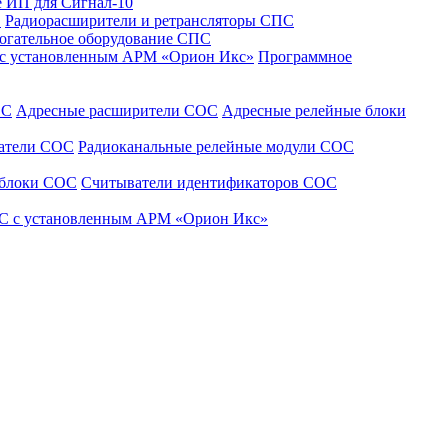
 ИП для Сигнал-10
С
Радиорасширители и ретрансляторы СПС
огательное оборудование СПС
 с установленным АРМ «Орион Икс»
Программное
ОС
Адресные расширители СОС
Адресные релейные блоки
щатели СОС
Радиоканальные релейные модули СОС
 блоки СОС
Считыватели идентификаторов СОС
С с установленным АРМ «Орион Икс»