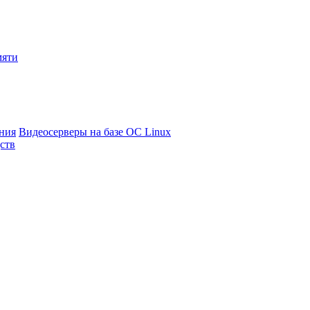
мяти
ния
Видеосерверы на базе ОС Linux
ств