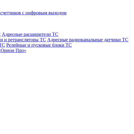
 счетчиков с цифровым выходом
С
Адресные расширители ТС
и и ретрансляторы ТС
Адресные радиоканальные датчики ТС
 ТС
Релейные и пусковые блоки ТС
«Орион Про»