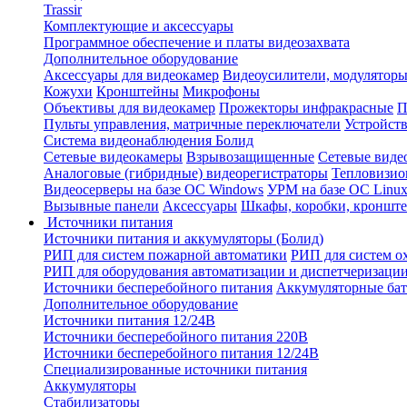
Trassir
Комплектующие и аксессуары
Программное обеспечение и платы видеозахвата
Дополнительное оборудование
Аксессуары для видеокамер
Видеоусилители, модуляторы
Кожухи
Кронштейны
Микрофоны
Объективы для видеокамер
Прожекторы инфракрасные
П
Пульты управления, матричные переключатели
Устройств
Система видеонаблюдения Болид
Сетевые видеокамеры
Взрывозащищенные
Сетевые виде
Аналоговые (гибридные) видеорегистраторы
Тепловизио
Видеосерверы на базе ОС Windows
УРМ на базе ОС Linu
Вызывные панели
Аксессуары
Шкафы, коробки, кронште
Источники питания
Источники питания и аккумуляторы (Болид)
РИП для систем пожарной автоматики
РИП для систем о
РИП для оборудования автоматизации и диспетчеризаци
Источники бесперебойного питания
Аккумуляторные бат
Дополнительное оборудование
Источники питания 12/24В
Источники бесперебойного питания 220В
Источники бесперебойного питания 12/24В
Специализированные источники питания
Аккумуляторы
Стабилизаторы