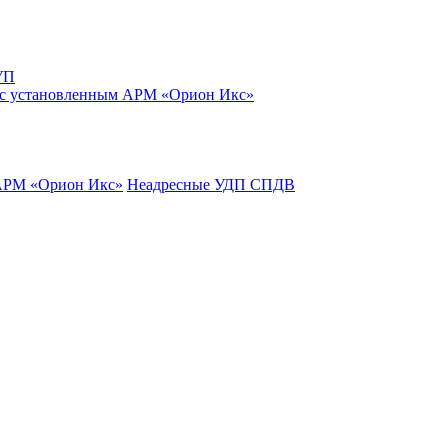
УП
 с установленным АРМ «Орион Икс»
 АРМ «Орион Икс»
Неадресные УДП СПДВ