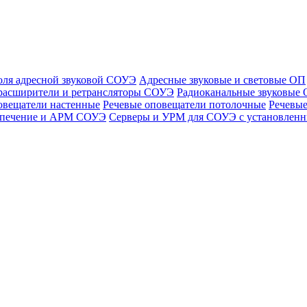
оля адресной звуковой СОУЭ
Адресные звуковые и световые ОП
расширители и ретрансляторы СОУЭ
Радиоканальные звуковые
овещатели настенные
Речевые оповещатели потолочные
Речевые
спечение и АРМ СОУЭ
Серверы и УРМ для СОУЭ с установле