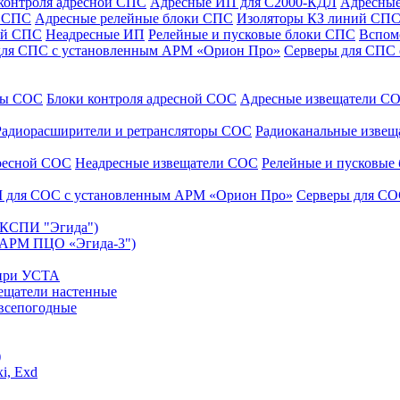
контроля адресной СПС
Адресные ИП для С2000-КДЛ
Адресные
и СПС
Адресные релейные блоки СПС
Изоляторы КЗ линий СП
ой СПС
Неадресные ИП
Релейные и пусковые блоки СПС
Вспом
для СПС с установленным АРМ «Орион Про»
Серверы для СПС
уры СОС
Блоки контроля адресной СОС
Адресные извещатели С
Радиорасширители и ретрансляторы СОС
Радиоканальные изве
дресной СОС
Неадресные извещатели СОС
Релейные и пусковые
 для СОС с установленным АРМ «Орион Про»
Серверы для СО
 (КСПИ "Эгида")
(АРМ ПЦО «Эгида-3")
 при УСТА
ещатели настенные
всепогодные
)
i, Exd