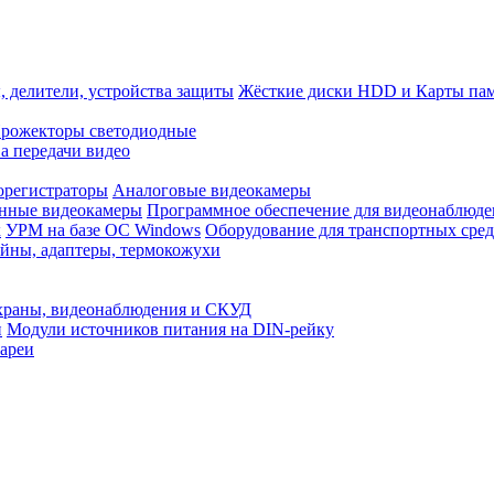
, делители, устройства защиты
Жёсткие диски HDD и Карты па
рожекторы светодиодные
а передачи видео
орегистраторы
Аналоговые видеокамеры
нные видеокамеры
Программное обеспечение для видеонаблюде
x
УРМ на базе ОС Windows
Оборудование для транспортных сред
йны, адаптеры, термокожухи
храны, видеонаблюдения и СКУД
и
Модули источников питания на DIN-рейку
ареи