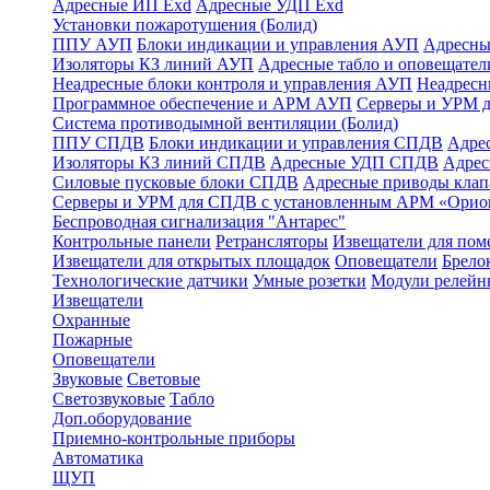
Адресные ИП Exd
Адресные УДП Exd
Установки пожаротушения (Болид)
ППУ АУП
Блоки индикации и управления АУП
Адресны
Изоляторы КЗ линий АУП
Адресные табло и оповещател
Неадресные блоки контроля и управления АУП
Неадрес
Программное обеспечение и АРМ АУП
Серверы и УРМ 
Система противодымной вентиляции (Болид)
ППУ СПДВ
Блоки индикации и управления СПДВ
Адре
Изоляторы КЗ линий СПДВ
Адресные УДП СПДВ
Адрес
Силовые пусковые блоки СПДВ
Адресные приводы кла
Серверы и УРМ для СПДВ с установленным АРМ «Орио
Беспроводная сигнализация "Антарес"
Контрольные панели
Ретрансляторы
Извещатели для по
Извещатели для открытых площадок
Оповещатели
Брело
Технологические датчики
Умные розетки
Модули релейн
Извещатели
Охранные
Пожарные
Оповещатели
Звуковые
Световые
Светозвуковые
Табло
Доп.оборудование
Приемно-контрольные приборы
Автоматика
ЩУП