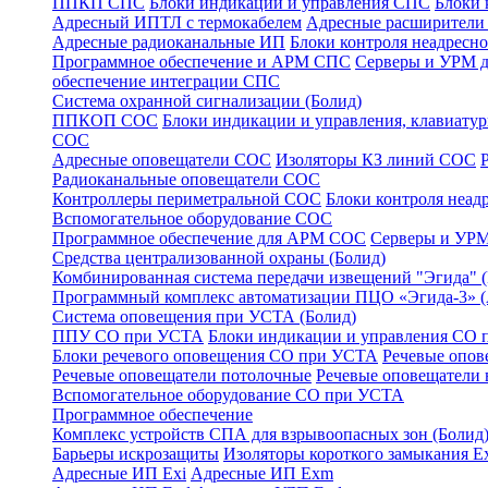
ППКП СПС
Блоки индикации и управления СПС
Блоки 
Адресный ИПТЛ с термокабелем
Адресные расширител
Адресные радиоканальные ИП
Блоки контроля неадресн
Программное обеспечение и АРМ СПС
Серверы и УРМ 
обеспечение интеграции СПС
Система охранной сигнализации (Болид)
ППКОП СОС
Блоки индикации и управления, клавиат
СОС
Адресные оповещатели СОС
Изоляторы КЗ линий СОС
Радиоканальные оповещатели СОС
Контроллеры периметральной СОС
Блоки контроля неа
Вспомогательное оборудование СОС
Программное обеспечение для АРМ СОС
Серверы и УРМ
Средства централизованной охраны (Болид)
Комбинированная система передачи извещений "Эгида"
Программный комплекс автоматизации ПЦО «Эгида-3» 
Система оповещения при УСТА (Болид)
ППУ СО при УСТА
Блоки индикации и управления СО
Блоки речевого оповещения СО при УСТА
Речевые опов
Речевые оповещатели потолочные
Речевые оповещатели 
Вспомогательное оборудование СО при УСТА
Программное обеспечение
Комплекс устройств СПА для взрывоопасных зон (Болид
Барьеры искрозащиты
Изоляторы короткого замыкания Ex
Адресные ИП Exi
Адресные ИП Exm