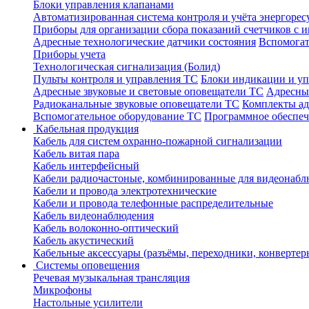
Блоки управления клапанами
Автоматизированная система контроля и учёта энергоре
Приборы для организации сбора показаний счетчиков с
Адресные технологические датчики состояния
Вспомогат
Приборы учета
Технологическая сигнализация (Болид)
Пульты контроля и управления ТС
Блоки индикации и у
Адресные звуковые и световые оповещатели ТС
Адресны
Радиоканальные звуковые оповещатели ТС
Комплекты а
Вспомогательное оборудование ТС
Программное обеспе
Кабельная продукция
Кабель для систем охранно-пожарной сигнализации
Кабель витая пара
Кабель интерфейсный
Кабели радиочастоные, комбинированные для видеонабл
Кабели и провода электротехнические
Кабели и провода телефонные распределительные
Кабель видеонаблюдения
Кабель волоконно-оптический
Кабель акустический
Кабельные аксессуары (разъёмы, переходники, конвертер
Системы оповещения
Речевая музыкальная трансляция
Микрофоны
Настольные усилители