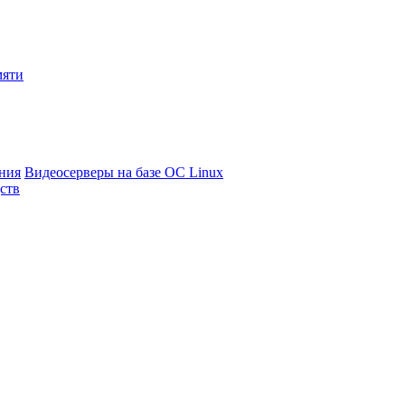
мяти
ния
Видеосерверы на базе ОС Linux
ств