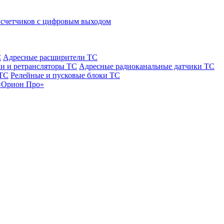
 счетчиков с цифровым выходом
С
Адресные расширители ТС
и и ретрансляторы ТС
Адресные радиоканальные датчики ТС
 ТС
Релейные и пусковые блоки ТС
«Орион Про»