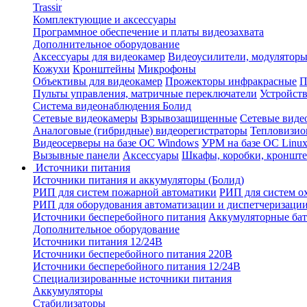
Trassir
Комплектующие и аксессуары
Программное обеспечение и платы видеозахвата
Дополнительное оборудование
Аксессуары для видеокамер
Видеоусилители, модуляторы
Кожухи
Кронштейны
Микрофоны
Объективы для видеокамер
Прожекторы инфракрасные
П
Пульты управления, матричные переключатели
Устройств
Система видеонаблюдения Болид
Сетевые видеокамеры
Взрывозащищенные
Сетевые виде
Аналоговые (гибридные) видеорегистраторы
Тепловизио
Видеосерверы на базе ОС Windows
УРМ на базе ОС Linu
Вызывные панели
Аксессуары
Шкафы, коробки, кронште
Источники питания
Источники питания и аккумуляторы (Болид)
РИП для систем пожарной автоматики
РИП для систем о
РИП для оборудования автоматизации и диспетчеризаци
Источники бесперебойного питания
Аккумуляторные бат
Дополнительное оборудование
Источники питания 12/24В
Источники бесперебойного питания 220В
Источники бесперебойного питания 12/24В
Специализированные источники питания
Аккумуляторы
Стабилизаторы