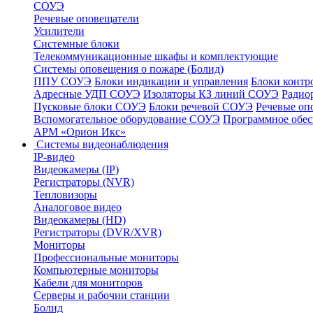
СОУЭ
Речевые оповещатели
Усилители
Системные блоки
Телекоммуникационные шкафы и комплектующие
Системы оповещения о пожаре (Болид)
ППУ СОУЭ
Блоки индикации и управления
Блоки контр
Адресные УДП СОУЭ
Изоляторы КЗ линий СОУЭ
Радио
Пусковые блоки СОУЭ
Блоки речевой СОУЭ
Речевые оп
Вспомогательное оборудование СОУЭ
Программное обе
АРМ «Орион Икс»
Системы видеонаблюдения
IP-видео
Видеокамеры (IP)
Регистраторы (NVR)
Тепловизоры
Аналоговое видео
Видеокамеры (HD)
Регистраторы (DVR/XVR)
Мониторы
Профессиональные мониторы
Компьютерные мониторы
Кабели для мониторов
Серверы и рабочии станции
Болид