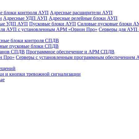
е блоки контроля АУП
Адресные расширители АУП
и
Адресные УДП АУП
Адресные релейные блоки АУП
ные УДП АУП
Пусковые блоки АУП
Силовые пусковые блоки А
для АУП с установленным АРМ «Орион Про»
Серверы для АУП
сные блоки контроля СПДВ
ные пусковые блоки СПДВ
панов СПДВ
Программное обеспечение и АРМ СПДВ
н Про»
Серверы с установленным программным обеспечением
мещений
ки и кнопки тревожной сигнализации
ые