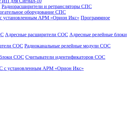
 ИП для Сигнал-10
С
Радиорасширители и ретрансляторы СПС
огательное оборудование СПС
 с установленным АРМ «Орион Икс»
Программное
ОС
Адресные расширители СОС
Адресные релейные блоки
щатели СОС
Радиоканальные релейные модули СОС
 блоки СОС
Считыватели идентификаторов СОС
С с установленным АРМ «Орион Икс»