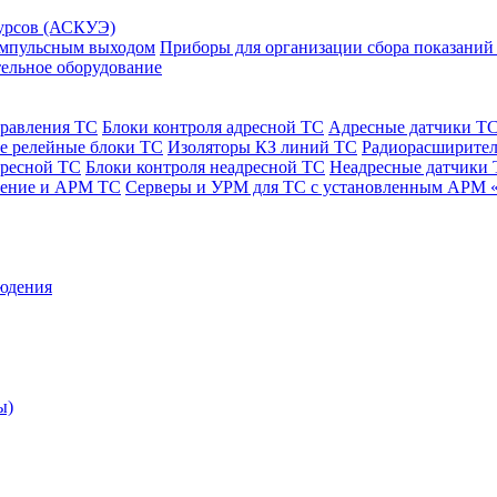
сурсов (АСКУЭ)
 импульсным выходом
Приборы для организации сбора показаний
ельное оборудование
правления ТС
Блоки контроля адресной ТС
Адресные датчики Т
е релейные блоки ТС
Изоляторы КЗ линий ТС
Радиорасширител
дресной ТС
Блоки контроля неадресной ТС
Неадресные датчики
чение и АРМ ТС
Серверы и УРМ для ТС с установленным АРМ 
юдения
ы)