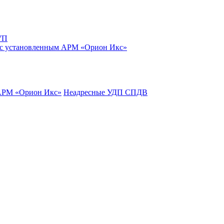
УП
 с установленным АРМ «Орион Икс»
 АРМ «Орион Икс»
Неадресные УДП СПДВ