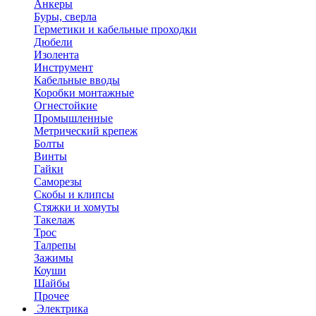
Анкеры
Буры, сверла
Герметики и кабельные проходки
Дюбели
Изолента
Инструмент
Кабельные вводы
Коробки монтажные
Огнестойкие
Промышленные
Метрический крепеж
Болты
Винты
Гайки
Саморезы
Скобы и клипсы
Стяжки и хомуты
Такелаж
Трос
Талрепы
Зажимы
Коуши
Шайбы
Прочее
Электрика