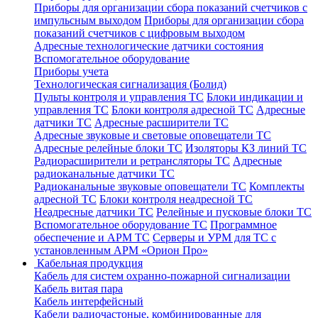
Приборы для организации сбора показаний счетчиков с
импульсным выходом
Приборы для организации сбора
показаний счетчиков с цифровым выходом
Адресные технологические датчики состояния
Вспомогательное оборудование
Приборы учета
Технологическая сигнализация (Болид)
Пульты контроля и управления ТС
Блоки индикации и
управления ТС
Блоки контроля адресной ТС
Адресные
датчики ТС
Адресные расширители ТС
Адресные звуковые и световые оповещатели ТС
Адресные релейные блоки ТС
Изоляторы КЗ линий ТС
Радиорасширители и ретрансляторы ТС
Адресные
радиоканальные датчики ТС
Радиоканальные звуковые оповещатели ТС
Комплекты
адресной ТС
Блоки контроля неадресной ТС
Неадресные датчики ТС
Релейные и пусковые блоки ТС
Вспомогательное оборудование ТС
Программное
обеспечение и АРМ ТС
Серверы и УРМ для ТС с
установленным АРМ «Орион Про»
Кабельная продукция
Кабель для систем охранно-пожарной сигнализации
Кабель витая пара
Кабель интерфейсный
Кабели радиочастоные, комбинированные для