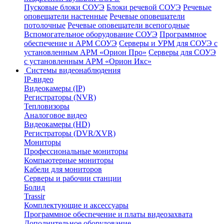
Пусковые блоки СОУЭ
Блоки речевой СОУЭ
Речевые
оповещатели настенные
Речевые оповещатели
потолочные
Речевые оповещатели всепогодные
Вспомогательное оборудование СОУЭ
Программное
обеспечение и АРМ СОУЭ
Серверы и УРМ для СОУЭ с
установленным АРМ «Орион Про»
Серверы для СОУЭ
с установленным АРМ «Орион Икс»
Системы видеонаблюдения
IP-видео
Видеокамеры (IP)
Регистраторы (NVR)
Тепловизоры
Аналоговое видео
Видеокамеры (HD)
Регистраторы (DVR/XVR)
Мониторы
Профессиональные мониторы
Компьютерные мониторы
Кабели для мониторов
Серверы и рабочии станции
Болид
Trassir
Комплектующие и аксессуары
Программное обеспечение и платы видеозахвата
Дополнительное оборудование