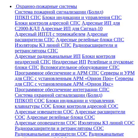
Охранно-пожарные системы
Система пожарной сигнализации (Болид)
ППКП СПС
Блоки индикации и управления СПС
Блоки контроля адресной СПС
Адресные ИП для
С2000-КДЛ
Адресные ИП для Сигнал-10
Адресный ИПТЛ с термокабелем
Адресные
расширители СПС
Адресные релейные блоки СПС
Изоляторы КЗ линий СПС
Радиорасширители и
ретрансляторы СПС
Адресные радиоканальные ИП
Блоки контроля
неадресной СПС
Неадресные ИП
Релейные и пусковые
блоки СПС
Вспомогательное оборудование СПС
Программное обеспечение и АРМ СПС
Серверы и УРМ
для СПС с установленным АРМ «Орион Про»
Серверы
для СПС с установленным АРМ «Орион Икс»
Программное обеспечение интеграции СПС
Система охранной сигнализации (Болид)
ППКОП СОС
Блоки индикации и управления,
клавиатуры СОС
Блоки контроля адресной СОС
Адресные извещатели СОС
Адресные расширители
СОС
Адресные релейные блоки СОС
Адресные оповещатели СОС
Изоляторы КЗ линий СОС
Радиорасширители и ретрансляторы СОС
Радиоканальные извещатели СОС
Радиоканальные