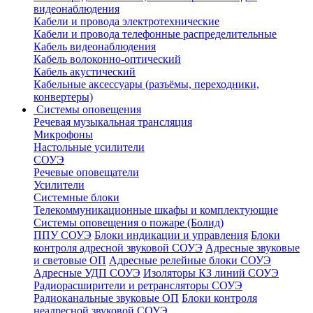
видеонаблюдения
Кабели и провода электротехнические
Кабели и провода телефонные распределительные
Кабель видеонаблюдения
Кабель волоконно-оптический
Кабель акустический
Кабельные аксессуары (разъёмы, переходники,
конвертеры)
Системы оповещения
Речевая музыкальная трансляция
Микрофоны
Настольные усилители
СОУЭ
Речевые оповещатели
Усилители
Системные блоки
Телекоммуникационные шкафы и комплектующие
Системы оповещения о пожаре (Болид)
ППУ СОУЭ
Блоки индикации и управления
Блоки
контроля адресной звуковой СОУЭ
Адресные звуковые
и световые ОП
Адресные релейные блоки СОУЭ
Адресные УДП СОУЭ
Изоляторы КЗ линий СОУЭ
Радиорасширители и ретрансляторы СОУЭ
Радиоканальные звуковые ОП
Блоки контроля
неадресной звуковой СОУЭ