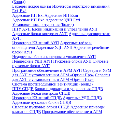
(Болид)
Барьеры искрозащиты
Изоляторы короткого замыкания
Exi, Exd
Адресные ИП Exi
Адресные ИП Exm
Адресные ИП Exd
Адресные УДП Exd
Установки пожаротушения (Болид)
ППУ АУП
Блоки индикации и управления АУП
Адресные блоки контроля АУП
Адресные расширители
АУП
Изоляторы КЗ линий АУП
Адресные табло и
оповещатели
Адресные УДП АУП
Адресные релейные
блоки АУП
Неадресные блоки контроля и управления АУП
Неадресные УДП АУП
Пусковые блоки АУП
Силовые
пусковые блоки АУП
Программное обеспечение и АРМ АУП
Серверы и УРМ
для АУП с установленным АРМ «Орион Про»
Серверы
для АУП с установленным АРМ «Орион Икс»
Система противодымной вентиляции (Болид)
ППУ СПДВ
Блоки индикации и управления СПДВ
Адресные блоки контроля СПДВ
Изоляторы КЗ линий СПДВ
Адресные УДП СПДВ
Адресные пусковые блоки СПДВ
Силовые пусковые блоки СПДВ
Адресные приводы
клапанов СПДВ
Программное обеспечение и АРМ