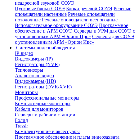
неадресной звуковой СОУЭ
Пусковые блоки СОУЭ
Блоки речевой СОУЭ
Речевые
оповещатели настенные
Речевые оповещатели
потолочные
Речевые оповещатели всепогодные
Вспомогательное оборудование СОУЭ
Программное
обеспечение и АРМ СОУЭ
Серверы и УРМ для СОУЭ с
установленным АРМ «Орион Про»
Серверы для СОУЭ
с установленным АРМ «Орион Икс»
Системы видеонаблюдения
IP-видео
Видеокамеры (IP)
Регистраторы (NVR)
Тепловизоры
Аналоговое видео
Видеокамеры (HD)
Регистраторы (DVR/XVR)
Мониторы
Профессиональные мониторы
Компьютерные мониторы
Кабели для мониторов
Серверы и рабочии станции
Болид
Trassir
Комплектующие и аксессуары
Программное обеспечение и платы видеозахвата