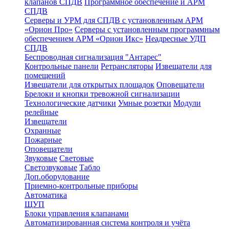
клапанов СПДВ
Программное обеспечение и АРМ
СПДВ
Серверы и УРМ для СПДВ с установленным АРМ
«Орион Про»
Серверы с установленным программным
обеспечением АРМ «Орион Икс»
Неадресные УДП
СПДВ
Беспроводная сигнализация "Антарес"
Контрольные панели
Ретрансляторы
Извещатели для
помещений
Извещатели для открытых площадок
Оповещатели
Брелоки и кнопки тревожной сигнализации
Технологические датчики
Умные розетки
Модули
релейные
Извещатели
Охранные
Пожарные
Оповещатели
Звуковые
Световые
Светозвуковые
Табло
Доп.оборудование
Приемно-контрольные приборы
Автоматика
ЩУП
Блоки управления клапанами
Автоматизированная система контроля и учёта