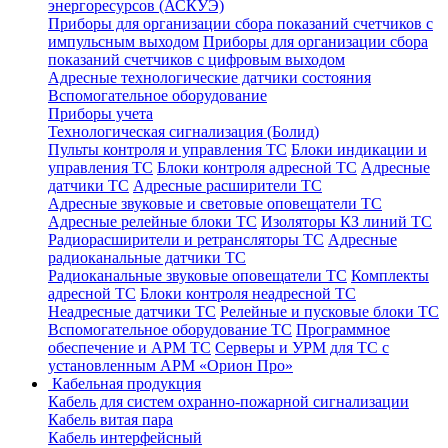
энергоресурсов (АСКУЭ)
Приборы для организации сбора показаний счетчиков с
импульсным выходом
Приборы для организации сбора
показаний счетчиков с цифровым выходом
Адресные технологические датчики состояния
Вспомогательное оборудование
Приборы учета
Технологическая сигнализация (Болид)
Пульты контроля и управления ТС
Блоки индикации и
управления ТС
Блоки контроля адресной ТС
Адресные
датчики ТС
Адресные расширители ТС
Адресные звуковые и световые оповещатели ТС
Адресные релейные блоки ТС
Изоляторы КЗ линий ТС
Радиорасширители и ретрансляторы ТС
Адресные
радиоканальные датчики ТС
Радиоканальные звуковые оповещатели ТС
Комплекты
адресной ТС
Блоки контроля неадресной ТС
Неадресные датчики ТС
Релейные и пусковые блоки ТС
Вспомогательное оборудование ТС
Программное
обеспечение и АРМ ТС
Серверы и УРМ для ТС с
установленным АРМ «Орион Про»
Кабельная продукция
Кабель для систем охранно-пожарной сигнализации
Кабель витая пара
Кабель интерфейсный