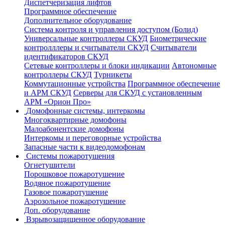
Диспетчеризация лифтов
Программное обеспечение
Дополнительное оборудование
Система контроля и управления доступом (Болид)
Универсальные контроллеры СКУД
Биометрические
контролллеры и считыватели СКУД
Считыватели
идентификаторов СКУД
Сетевые контроллеры и блоки индикации
Автономные
контроллеры СКУД
Турникеты
Коммутационные устройства
Программное обеспечение
и АРМ СКУД
Серверы для СКУД с установленным
АРМ «Орион Про»
Домофонные системы, интеркомы
Многоквартирные домофоны
Малоабонентские домофоны
Интеркомы и переговорные устройства
Запасные части к видеодомофонам
Системы пожаротушения
Огнетушители
Порошковое пожаротушение
Водяное пожаротушение
Газовое пожаротушение
Аэрозольное пожаротушение
Доп. оборудование
Взрывозащищенное оборудование