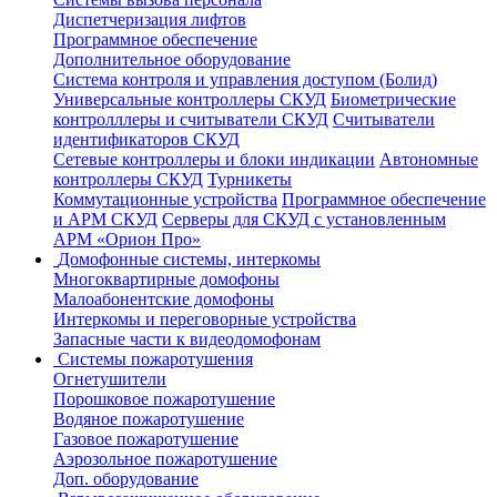
Диспетчеризация лифтов
Программное обеспечение
Дополнительное оборудование
Система контроля и управления доступом (Болид)
Универсальные контроллеры СКУД
Биометрические
контролллеры и считыватели СКУД
Считыватели
идентификаторов СКУД
Сетевые контроллеры и блоки индикации
Автономные
контроллеры СКУД
Турникеты
Коммутационные устройства
Программное обеспечение
и АРМ СКУД
Серверы для СКУД с установленным
АРМ «Орион Про»
Домофонные системы, интеркомы
Многоквартирные домофоны
Малоабонентские домофоны
Интеркомы и переговорные устройства
Запасные части к видеодомофонам
Системы пожаротушения
Огнетушители
Порошковое пожаротушение
Водяное пожаротушение
Газовое пожаротушение
Аэрозольное пожаротушение
Доп. оборудование