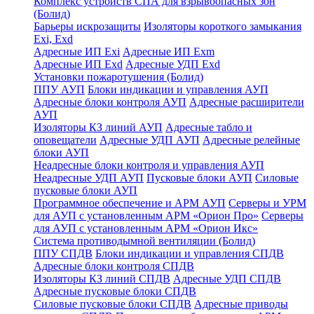
Комплекс устройств СПА для взрывоопасных зон
(Болид)
Барьеры искрозащиты
Изоляторы короткого замыкания
Exi, Exd
Адресные ИП Exi
Адресные ИП Exm
Адресные ИП Exd
Адресные УДП Exd
Установки пожаротушения (Болид)
ППУ АУП
Блоки индикации и управления АУП
Адресные блоки контроля АУП
Адресные расширители
АУП
Изоляторы КЗ линий АУП
Адресные табло и
оповещатели
Адресные УДП АУП
Адресные релейные
блоки АУП
Неадресные блоки контроля и управления АУП
Неадресные УДП АУП
Пусковые блоки АУП
Силовые
пусковые блоки АУП
Программное обеспечение и АРМ АУП
Серверы и УРМ
для АУП с установленным АРМ «Орион Про»
Серверы
для АУП с установленным АРМ «Орион Икс»
Система противодымной вентиляции (Болид)
ППУ СПДВ
Блоки индикации и управления СПДВ
Адресные блоки контроля СПДВ
Изоляторы КЗ линий СПДВ
Адресные УДП СПДВ
Адресные пусковые блоки СПДВ
Силовые пусковые блоки СПДВ
Адресные приводы