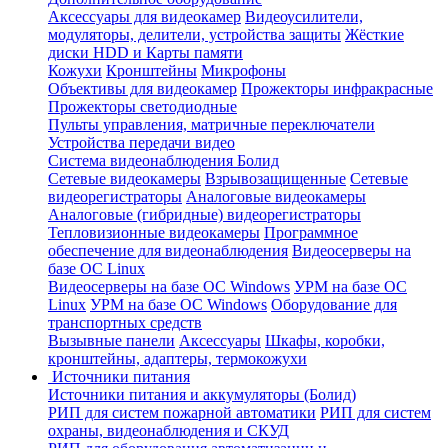
Аксессуары для видеокамер
Видеоусилители,
модуляторы, делители, устройства защиты
Жёсткие
диски HDD и Карты памяти
Кожухи
Кронштейны
Микрофоны
Объективы для видеокамер
Прожекторы инфракрасные
Прожекторы светодиодные
Пульты управления, матричные переключатели
Устройства передачи видео
Система видеонаблюдения Болид
Сетевые видеокамеры
Взрывозащищенные
Сетевые
видеорегистраторы
Аналоговые видеокамеры
Аналоговые (гибридные) видеорегистраторы
Тепловизионные видеокамеры
Программное
обеспечение для видеонаблюдения
Видеосерверы на
базе ОС Linux
Видеосерверы на базе ОС Windows
УРМ на базе ОС
Linux
УРМ на базе ОС Windows
Оборудование для
транспортных средств
Вызывные панели
Аксессуары
Шкафы, коробки,
кронштейны, адаптеры, термокожухи
Источники питания
Источники питания и аккумуляторы (Болид)
РИП для систем пожарной автоматики
РИП для систем
охраны, видеонаблюдения и СКУД