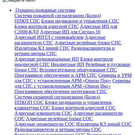
Охранно-пожарные системы
Система пожарной сигнализации (Болид)
ППКП СПС
Блоки индикации и управления СПС
Блоки контроля адресной СПС
Адресные ИП для
С2000-КДЛ
Адресные ИП для Сигнал-10
Адресный ИПТЛ с термокабелем
Адресные
расширители СПС
Адресные релейные блоки СПС
Изоляторы КЗ линий СПС
Радиорасширители и
ретрансляторы СПС
Адресные радиоканальные ИП
Блоки контроля
неадресной СПС
Неадресные ИП
Релейные и пусковые
блоки СПС
Вспомогательное оборудование СПС
Программное обеспечение и АРМ СПС
Серверы и УРМ
для СПС с установленным АРМ «Орион Про»
Серверы
для СПС с установленным АРМ «Орион Икс»
Программное обеспечение интеграции СПС
Система охранной сигнализации (Болид)
ППКОП СОС
Блоки индикации и управления,
клавиатуры СОС
Блоки контроля адресной СОС
Адресные извещатели СОС
Адресные расширители
СОС
Адресные релейные блоки СОС
Адресные оповещатели СОС
Изоляторы КЗ линий СОС
Радиорасширители и ретрансляторы СОС
Радиоканальные извещатели СОС
Радиоканальные