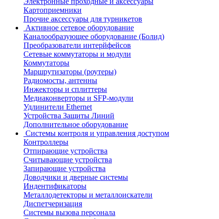
Электронные проходные и аксессуары
Картоприемники
Прочие аксессуары для турникетов
Активное сетевое оборудование
Каналообразующее оборудование (Болид)
Преобразователи интерйфейсов
Сетевые коммутаторы и модули
Коммутаторы
Маршрутизаторы (роутеры)
Радиомосты, антенны
Инжекторы и сплиттеры
Медиаконверторы и SFP-модули
Удлинители Ethernet
Устройства Защиты Линий
Дополнительное оборудование
Системы контроля и управления доступом
Контроллеры
Отпирающие устройства
Считывающие устройства
Запирающие устройства
Доводчики и дверные системы
Индентификаторы
Металлодетекторы и металлоискатели
Диспетчеризация
Системы вызова персонала