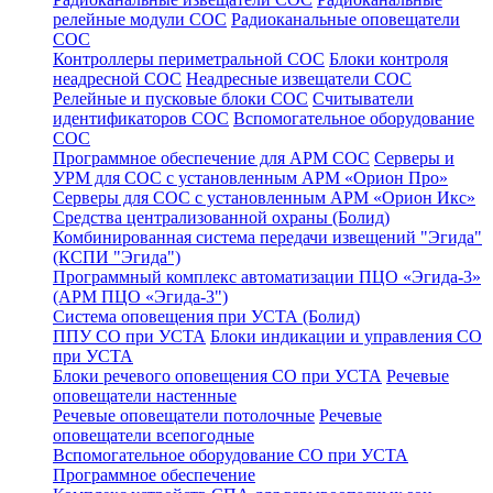
релейные модули СОС
Радиоканальные оповещатели
СОС
Контроллеры периметральной СОС
Блоки контроля
неадресной СОС
Неадресные извещатели СОС
Релейные и пусковые блоки СОС
Считыватели
идентификаторов СОС
Вспомогательное оборудование
СОС
Программное обеспечение для АРМ СОС
Серверы и
УРМ для СОС с установленным АРМ «Орион Про»
Серверы для СОС с установленным АРМ «Орион Икс»
Средства централизованной охраны (Болид)
Комбинированная система передачи извещений "Эгида"
(КСПИ "Эгида")
Программный комплекс автоматизации ПЦО «Эгида-3»
(АРМ ПЦО «Эгида-3")
Система оповещения при УСТА (Болид)
ППУ СО при УСТА
Блоки индикации и управления СО
при УСТА
Блоки речевого оповещения СО при УСТА
Речевые
оповещатели настенные
Речевые оповещатели потолочные
Речевые
оповещатели всепогодные
Вспомогательное оборудование СО при УСТА
Программное обеспечение