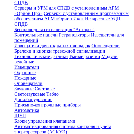
СПДВ
Серверы и УРМ для СПДВ с установленным АРМ
«Орион Про»
Серверы с установленным программным
обеспечением АРМ «Орион Икс»
Неадресные УДП
СПДВ
Беспроводная сигнализация "Антарес"
Контрольные панели
Ретрансляторы
Извещатели для
помещений
Извещатели для открытых площадок
Оповещатели
Брелоки и кнопки тревожной сигнализации
Технологические датчики
Умные розетки
Модули
релейные
Извещатели
Охранные
Пожарные
Оповещатели
Звуковые
Световые
Светозвуковые
Табло
Доп.оборудование
Приемно-контрольные приборы
Автоматика
ЩУП
Блоки управления клапанами
Автоматизированная система контроля и учёта
энергоресурсов (АСКУЭ)