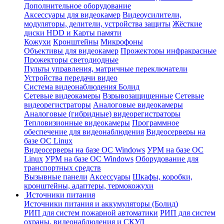
Дополнительное оборудование
Аксессуары для видеокамер
Видеоусилители,
модуляторы, делители, устройства защиты
Жёсткие
диски HDD и Карты памяти
Кожухи
Кронштейны
Микрофоны
Объективы для видеокамер
Прожекторы инфракрасные
Прожекторы светодиодные
Пульты управления, матричные переключатели
Устройства передачи видео
Система видеонаблюдения Болид
Сетевые видеокамеры
Взрывозащищенные
Сетевые
видеорегистраторы
Аналоговые видеокамеры
Аналоговые (гибридные) видеорегистраторы
Тепловизионные видеокамеры
Программное
обеспечение для видеонаблюдения
Видеосерверы на
базе ОС Linux
Видеосерверы на базе ОС Windows
УРМ на базе ОС
Linux
УРМ на базе ОС Windows
Оборудование для
транспортных средств
Вызывные панели
Аксессуары
Шкафы, коробки,
кронштейны, адаптеры, термокожухи
Источники питания
Источники питания и аккумуляторы (Болид)
РИП для систем пожарной автоматики
РИП для систем
охраны, видеонаблюдения и СКУД