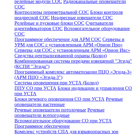
релейные модули СОС
Радиоканальные оповещатели
СОС
Контроллеры периметральной СОС
Блоки контроля
неадресной СОС
Неадресные извещатели СОС
Релейные и пусковые блоки СОС
Считыватели
идентификаторов СОС
Вспомогательное оборудование
СОС
Программное обеспечение для АРМ СОС
Серверы и
УРМ для СОС с установленным АРМ «Орион Про»
Серверы для СОС с установленным АРМ «Орион Икс»
Средства централизованной охраны (Болид)
Комбинированная система передачи извещений "Эгида"
(КСПИ "Эгида")
Программный комплекс автоматизации ПЦО «Эгида-3»
(АРМ ПЦО «Эгида-3")
Система оповещения при УСТА (Болид)
ППУ СО при УСТА
Блоки индикации и управления СО
при УСТА
Блоки речевого оповещения СО при УСТА
Речевые
оповещатели настенные
Речевые оповещатели потолочные
Речевые
оповещатели всепогодные
Вспомогательное оборудование СО при УСТА
Программное обеспечение
Комплекс устройств СПА для взрывоопасных зон