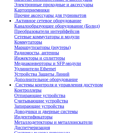
Электронные проходные и аксессуары
Картоприемники
Прочие аксессуары для турникетов
Активное сетевое оборудование
Каналообразующее оборудование (Болид)
Преобразователи интерйфейсов
Сетевые коммутаторы и модули
Коммутаторы
Маршрутизаторы (роутеры)
Радиомосты, антенны
Инжекторы и сплиттеры
Медиаконверторы и SFP-модули
Удлинители Ethernet
Устройства Защиты Линий
Дополнительное оборудование
Системы контроля и управления доступом
Контроллеры
Отпирающие устройства
Считывающие устройства
Запирающие устройства
Доводчики и дверные системы
Индентификаторы
Металлодетекторы и металлоискатели
Диспетчеризация
Системы вызова персонала