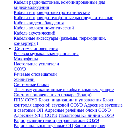
Кабели радиочастоные, комбинированные для
видеонаблюдения
Кабели и провода электротехнические
Кабели и провода телефонные распределительные
Кабель видеонаблюдения
Кабель волоконно-оптический
Кабель акустический
Кабельные аксессуары (разъёмы, переходники,
конвертеры)
Системы оповещения
Речевая музыкальная трансляция
Микрофоны
Настольные усилители
СОУЭ
Речевые оповещатели
Усилители
Системные блоки
Телекоммуникационные шкафы и комплектующие
Системы оповещения о пожаре (Болид)
ППУ СОУЭ
Блоки индикации и управления
Блоки
контроля адресной звуковой СОУЭ
Адресные звуковые
и световые ОП
Адресные релейные блоки СОУЭ
Адресные УДП СОУЭ
Изоляторы КЗ линий СОУЭ
Радиорасширители и ретрансляторы СОУЭ
Радиоканальные звуковые ОП
Блоки контроля