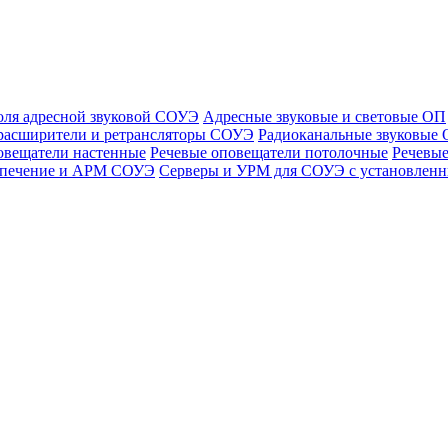
оля адресной звуковой СОУЭ
Адресные звуковые и световые ОП
расширители и ретрансляторы СОУЭ
Радиоканальные звуковые
овещатели настенные
Речевые оповещатели потолочные
Речевые
спечение и АРМ СОУЭ
Серверы и УРМ для СОУЭ с установле