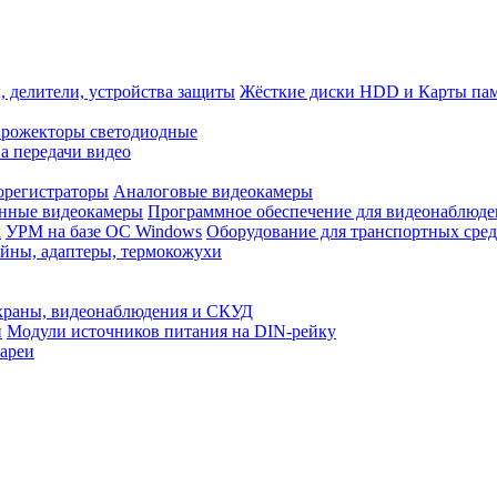
, делители, устройства защиты
Жёсткие диски HDD и Карты па
рожекторы светодиодные
а передачи видео
орегистраторы
Аналоговые видеокамеры
нные видеокамеры
Программное обеспечение для видеонаблюде
x
УРМ на базе ОС Windows
Оборудование для транспортных сред
йны, адаптеры, термокожухи
храны, видеонаблюдения и СКУД
и
Модули источников питания на DIN-рейку
ареи