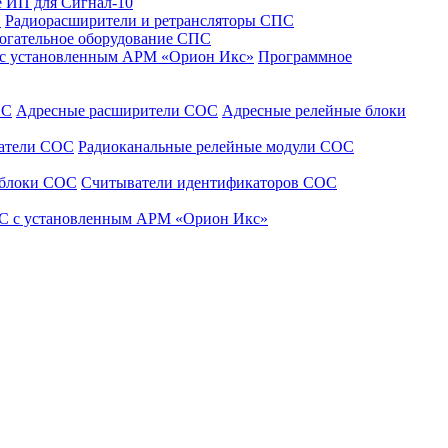
 ИП для Сигнал-10
С
Радиорасширители и ретрансляторы СПС
огательное оборудование СПС
 с установленным АРМ «Орион Икс»
Программное
ОС
Адресные расширители СОС
Адресные релейные блоки
щатели СОС
Радиоканальные релейные модули СОС
 блоки СОС
Считыватели идентификаторов СОС
С с установленным АРМ «Орион Икс»