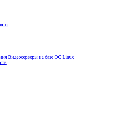
мяти
ния
Видеосерверы на базе ОС Linux
ств