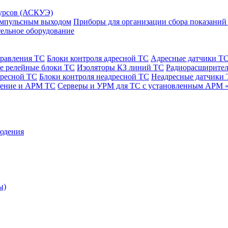
сурсов (АСКУЭ)
 импульсным выходом
Приборы для организации сбора показаний
ельное оборудование
правления ТС
Блоки контроля адресной ТС
Адресные датчики Т
е релейные блоки ТС
Изоляторы КЗ линий ТС
Радиорасширител
дресной ТС
Блоки контроля неадресной ТС
Неадресные датчики
чение и АРМ ТС
Серверы и УРМ для ТС с установленным АРМ 
юдения
ы)