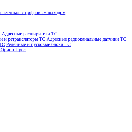
 счетчиков с цифровым выходом
С
Адресные расширители ТС
и и ретрансляторы ТС
Адресные радиоканальные датчики ТС
 ТС
Релейные и пусковые блоки ТС
«Орион Про»