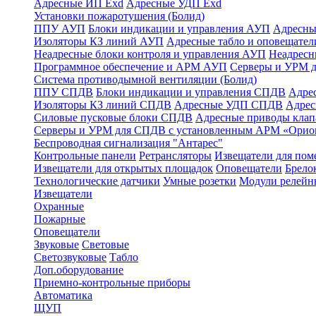
Адресные ИП Exd
Адресные УДП Exd
Установки пожаротушения (Болид)
ППУ АУП
Блоки индикации и управления АУП
Адресны
Изоляторы КЗ линий АУП
Адресные табло и оповещател
Неадресные блоки контроля и управления АУП
Неадрес
Программное обеспечение и АРМ АУП
Серверы и УРМ 
Система противодымной вентиляции (Болид)
ППУ СПДВ
Блоки индикации и управления СПДВ
Адре
Изоляторы КЗ линий СПДВ
Адресные УДП СПДВ
Адрес
Силовые пусковые блоки СПДВ
Адресные приводы кла
Серверы и УРМ для СПДВ с установленным АРМ «Орио
Беспроводная сигнализация "Антарес"
Контрольные панели
Ретрансляторы
Извещатели для по
Извещатели для открытых площадок
Оповещатели
Брело
Технологические датчики
Умные розетки
Модули релейн
Извещатели
Охранные
Пожарные
Оповещатели
Звуковые
Световые
Светозвуковые
Табло
Доп.оборудование
Приемно-контрольные приборы
Автоматика
ЩУП