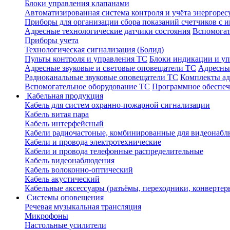
Блоки управления клапанами
Автоматизированная система контроля и учёта энергоре
Приборы для организации сбора показаний счетчиков с
Адресные технологические датчики состояния
Вспомогат
Приборы учета
Технологическая сигнализация (Болид)
Пульты контроля и управления ТС
Блоки индикации и у
Адресные звуковые и световые оповещатели ТС
Адресны
Радиоканальные звуковые оповещатели ТС
Комплекты а
Вспомогательное оборудование ТС
Программное обеспе
Кабельная продукция
Кабель для систем охранно-пожарной сигнализации
Кабель витая пара
Кабель интерфейсный
Кабели радиочастоные, комбинированные для видеонабл
Кабели и провода электротехнические
Кабели и провода телефонные распределительные
Кабель видеонаблюдения
Кабель волоконно-оптический
Кабель акустический
Кабельные аксессуары (разъёмы, переходники, конвертер
Системы оповещения
Речевая музыкальная трансляция
Микрофоны
Настольные усилители