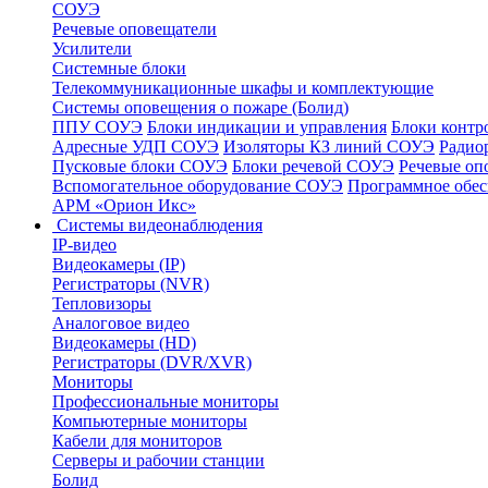
СОУЭ
Речевые оповещатели
Усилители
Системные блоки
Телекоммуникационные шкафы и комплектующие
Системы оповещения о пожаре (Болид)
ППУ СОУЭ
Блоки индикации и управления
Блоки контр
Адресные УДП СОУЭ
Изоляторы КЗ линий СОУЭ
Радио
Пусковые блоки СОУЭ
Блоки речевой СОУЭ
Речевые оп
Вспомогательное оборудование СОУЭ
Программное обе
АРМ «Орион Икс»
Системы видеонаблюдения
IP-видео
Видеокамеры (IP)
Регистраторы (NVR)
Тепловизоры
Аналоговое видео
Видеокамеры (HD)
Регистраторы (DVR/XVR)
Мониторы
Профессиональные мониторы
Компьютерные мониторы
Кабели для мониторов
Серверы и рабочии станции
Болид