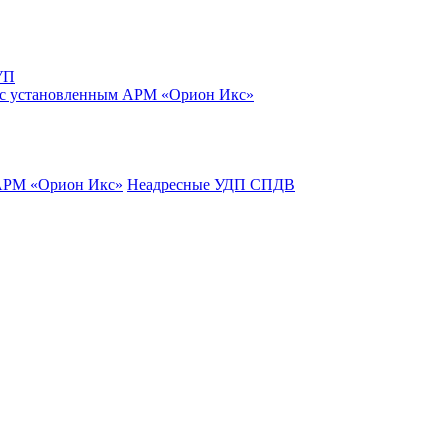
УП
 с установленным АРМ «Орион Икс»
 АРМ «Орион Икс»
Неадресные УДП СПДВ