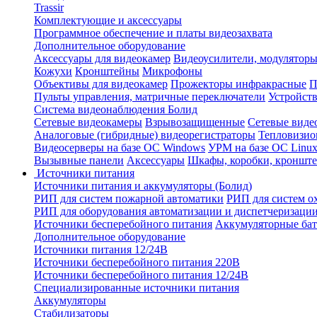
Trassir
Комплектующие и аксессуары
Программное обеспечение и платы видеозахвата
Дополнительное оборудование
Аксессуары для видеокамер
Видеоусилители, модуляторы
Кожухи
Кронштейны
Микрофоны
Объективы для видеокамер
Прожекторы инфракрасные
П
Пульты управления, матричные переключатели
Устройств
Система видеонаблюдения Болид
Сетевые видеокамеры
Взрывозащищенные
Сетевые виде
Аналоговые (гибридные) видеорегистраторы
Тепловизио
Видеосерверы на базе ОС Windows
УРМ на базе ОС Linu
Вызывные панели
Аксессуары
Шкафы, коробки, кронште
Источники питания
Источники питания и аккумуляторы (Болид)
РИП для систем пожарной автоматики
РИП для систем о
РИП для оборудования автоматизации и диспетчеризаци
Источники бесперебойного питания
Аккумуляторные бат
Дополнительное оборудование
Источники питания 12/24В
Источники бесперебойного питания 220В
Источники бесперебойного питания 12/24В
Специализированные источники питания
Аккумуляторы
Стабилизаторы