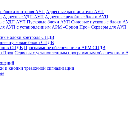
е блоки контроля АУП
Адресные расширители АУП
и
Адресные УДП АУП
Адресные релейные блоки АУП
ные УДП АУП
Пусковые блоки АУП
Силовые пусковые блоки А
для АУП с установленным АРМ «Орион Про»
Серверы для АУП
сные блоки контроля СПДВ
ные пусковые блоки СПДВ
панов СПДВ
Программное обеспечение и АРМ СПДВ
н Про»
Серверы с установленным программным обеспечением
мещений
ки и кнопки тревожной сигнализации
ые