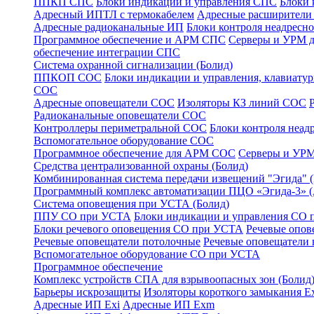
ППКП СПС
Блоки индикации и управления СПС
Блоки 
Адресный ИПТЛ с термокабелем
Адресные расширител
Адресные радиоканальные ИП
Блоки контроля неадресн
Программное обеспечение и АРМ СПС
Серверы и УРМ 
обеспечение интеграции СПС
Система охранной сигнализации (Болид)
ППКОП СОС
Блоки индикации и управления, клавиат
СОС
Адресные оповещатели СОС
Изоляторы КЗ линий СОС
Радиоканальные оповещатели СОС
Контроллеры периметральной СОС
Блоки контроля неа
Вспомогательное оборудование СОС
Программное обеспечение для АРМ СОС
Серверы и УРМ
Средства централизованной охраны (Болид)
Комбинированная система передачи извещений "Эгида"
Программный комплекс автоматизации ПЦО «Эгида-3» 
Система оповещения при УСТА (Болид)
ППУ СО при УСТА
Блоки индикации и управления СО
Блоки речевого оповещения СО при УСТА
Речевые опов
Речевые оповещатели потолочные
Речевые оповещатели 
Вспомогательное оборудование СО при УСТА
Программное обеспечение
Комплекс устройств СПА для взрывоопасных зон (Болид
Барьеры искрозащиты
Изоляторы короткого замыкания Ex
Адресные ИП Exi
Адресные ИП Exm