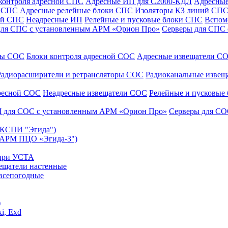
контроля адресной СПС
Адресные ИП для С2000-КДЛ
Адресные
и СПС
Адресные релейные блоки СПС
Изоляторы КЗ линий СП
ой СПС
Неадресные ИП
Релейные и пусковые блоки СПС
Вспом
для СПС с установленным АРМ «Орион Про»
Серверы для СПС
уры СОС
Блоки контроля адресной СОС
Адресные извещатели С
Радиорасширители и ретрансляторы СОС
Радиоканальные изве
дресной СОС
Неадресные извещатели СОС
Релейные и пусковые
 для СОС с установленным АРМ «Орион Про»
Серверы для СО
 (КСПИ "Эгида")
(АРМ ПЦО «Эгида-3")
 при УСТА
ещатели настенные
всепогодные
)
i, Exd