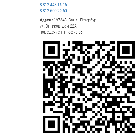
8-812-448-16-16
8-812-600-20-60
Адрес :
197345, Санкт-Петербург,
ул. Оптиков, дом 22А,
помещение 1-Н, офис 36