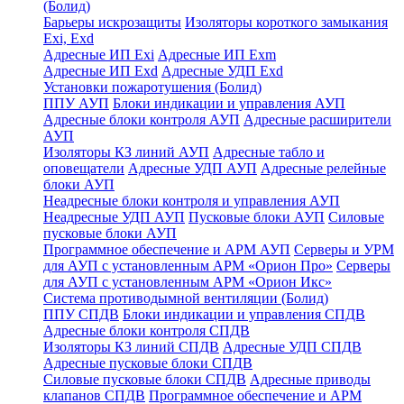
(Болид)
Барьеры искрозащиты
Изоляторы короткого замыкания
Exi, Exd
Адресные ИП Exi
Адресные ИП Exm
Адресные ИП Exd
Адресные УДП Exd
Установки пожаротушения (Болид)
ППУ АУП
Блоки индикации и управления АУП
Адресные блоки контроля АУП
Адресные расширители
АУП
Изоляторы КЗ линий АУП
Адресные табло и
оповещатели
Адресные УДП АУП
Адресные релейные
блоки АУП
Неадресные блоки контроля и управления АУП
Неадресные УДП АУП
Пусковые блоки АУП
Силовые
пусковые блоки АУП
Программное обеспечение и АРМ АУП
Серверы и УРМ
для АУП с установленным АРМ «Орион Про»
Серверы
для АУП с установленным АРМ «Орион Икс»
Система противодымной вентиляции (Болид)
ППУ СПДВ
Блоки индикации и управления СПДВ
Адресные блоки контроля СПДВ
Изоляторы КЗ линий СПДВ
Адресные УДП СПДВ
Адресные пусковые блоки СПДВ
Силовые пусковые блоки СПДВ
Адресные приводы
клапанов СПДВ
Программное обеспечение и АРМ