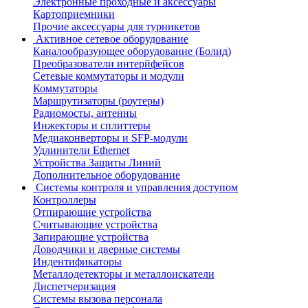
Электронные проходные и аксессуары
Картоприемники
Прочие аксессуары для турникетов
Активное сетевое оборудование
Каналообразующее оборудование (Болид)
Преобразователи интерйфейсов
Сетевые коммутаторы и модули
Коммутаторы
Маршрутизаторы (роутеры)
Радиомосты, антенны
Инжекторы и сплиттеры
Медиаконверторы и SFP-модули
Удлинители Ethernet
Устройства Защиты Линий
Дополнительное оборудование
Системы контроля и управления доступом
Контроллеры
Отпирающие устройства
Считывающие устройства
Запирающие устройства
Доводчики и дверные системы
Индентификаторы
Металлодетекторы и металлоискатели
Диспетчеризация
Системы вызова персонала