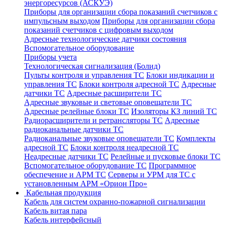
энергоресурсов (АСКУЭ)
Приборы для организации сбора показаний счетчиков с
импульсным выходом
Приборы для организации сбора
показаний счетчиков с цифровым выходом
Адресные технологические датчики состояния
Вспомогательное оборудование
Приборы учета
Технологическая сигнализация (Болид)
Пульты контроля и управления ТС
Блоки индикации и
управления ТС
Блоки контроля адресной ТС
Адресные
датчики ТС
Адресные расширители ТС
Адресные звуковые и световые оповещатели ТС
Адресные релейные блоки ТС
Изоляторы КЗ линий ТС
Радиорасширители и ретрансляторы ТС
Адресные
радиоканальные датчики ТС
Радиоканальные звуковые оповещатели ТС
Комплекты
адресной ТС
Блоки контроля неадресной ТС
Неадресные датчики ТС
Релейные и пусковые блоки ТС
Вспомогательное оборудование ТС
Программное
обеспечение и АРМ ТС
Серверы и УРМ для ТС с
установленным АРМ «Орион Про»
Кабельная продукция
Кабель для систем охранно-пожарной сигнализации
Кабель витая пара
Кабель интерфейсный