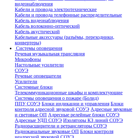
видеонаблюдения
Кабели и провода электротехнические
Кабели и провода телефонные распределительные
Кабель видеонаблюдения
Кабель волоконно-оптический
Кабель акустический
Кабельные аксессуары (разъёмы, переходники,
конвертеры)
Системы оповещения
Речевая музыкальная трансляция
Микрофоны
Настольные усилители
СОУЭ
Речевые оповещатели
Усилители
Системные блоки
Телекоммуникационные шкафы и комплектующие
Системы оповещения о пожаре (Болид)
ППУ СОУЭ
Блоки индикации и управления
Блоки
контроля адресной звуковой СОУЭ
Адресные звуковые
и световые ОП
Адресные релейные блоки СОУЭ
Адресные УДП СОУЭ
Изоляторы КЗ линий СОУЭ
Радиорасширители и ретрансляторы СОУЭ
Радиоканальные звуковые ОП
Блоки контроля
неадресной звуковой СОУЭ