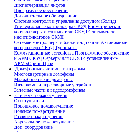
Диспетчеризация лифтов
Программное обеспечение
Дополнительное оборудование
Система контроля и управления доступом (Болид)
Универсальные контроллеры СКУД
Биометрические
контролллеры и считыватели СКУД
Считыватели
идентификаторов СКУД
Сетевые контроллеры и блоки индикации
Автономные
контроллеры СКУД
Турникеты
Коммутационные устройства
Программное обеспечение
и АРМ СКУД
Серверы для СКУД с установленным
АРМ «Орион Про»
Домофонные системы, интеркомы
Многоквартирные домофоны
Малоабонентские домофоны
Интеркомы и переговорные устройства
Запасные части к видеодомофонам
Системы пожаротушения
Огнетушители
Порошковое пожаротушение
Водяное пожаротушение
Газовое пожаротушение
Аэрозольное пожаротушение
Доп. оборудование