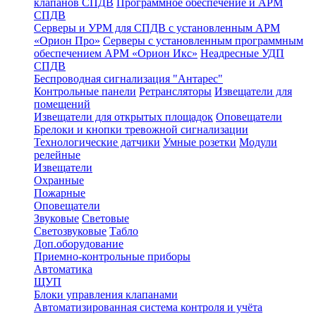
клапанов СПДВ
Программное обеспечение и АРМ
СПДВ
Серверы и УРМ для СПДВ с установленным АРМ
«Орион Про»
Серверы с установленным программным
обеспечением АРМ «Орион Икс»
Неадресные УДП
СПДВ
Беспроводная сигнализация "Антарес"
Контрольные панели
Ретрансляторы
Извещатели для
помещений
Извещатели для открытых площадок
Оповещатели
Брелоки и кнопки тревожной сигнализации
Технологические датчики
Умные розетки
Модули
релейные
Извещатели
Охранные
Пожарные
Оповещатели
Звуковые
Световые
Светозвуковые
Табло
Доп.оборудование
Приемно-контрольные приборы
Автоматика
ЩУП
Блоки управления клапанами
Автоматизированная система контроля и учёта