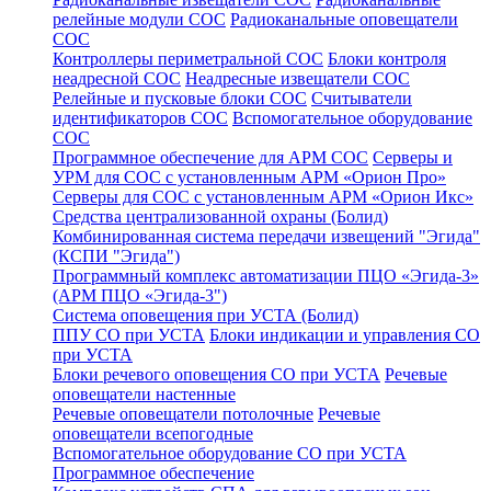
релейные модули СОС
Радиоканальные оповещатели
СОС
Контроллеры периметральной СОС
Блоки контроля
неадресной СОС
Неадресные извещатели СОС
Релейные и пусковые блоки СОС
Считыватели
идентификаторов СОС
Вспомогательное оборудование
СОС
Программное обеспечение для АРМ СОС
Серверы и
УРМ для СОС с установленным АРМ «Орион Про»
Серверы для СОС с установленным АРМ «Орион Икс»
Средства централизованной охраны (Болид)
Комбинированная система передачи извещений "Эгида"
(КСПИ "Эгида")
Программный комплекс автоматизации ПЦО «Эгида-3»
(АРМ ПЦО «Эгида-3")
Система оповещения при УСТА (Болид)
ППУ СО при УСТА
Блоки индикации и управления СО
при УСТА
Блоки речевого оповещения СО при УСТА
Речевые
оповещатели настенные
Речевые оповещатели потолочные
Речевые
оповещатели всепогодные
Вспомогательное оборудование СО при УСТА
Программное обеспечение