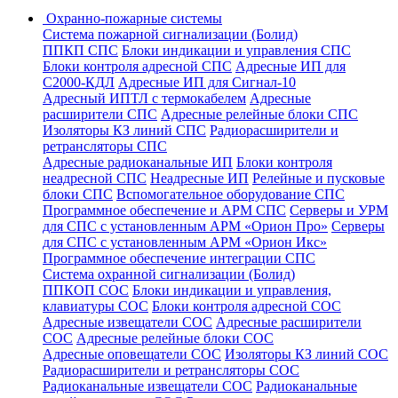
Охранно-пожарные системы
Система пожарной сигнализации (Болид)
ППКП СПС
Блоки индикации и управления СПС
Блоки контроля адресной СПС
Адресные ИП для
С2000-КДЛ
Адресные ИП для Сигнал-10
Адресный ИПТЛ с термокабелем
Адресные
расширители СПС
Адресные релейные блоки СПС
Изоляторы КЗ линий СПС
Радиорасширители и
ретрансляторы СПС
Адресные радиоканальные ИП
Блоки контроля
неадресной СПС
Неадресные ИП
Релейные и пусковые
блоки СПС
Вспомогательное оборудование СПС
Программное обеспечение и АРМ СПС
Серверы и УРМ
для СПС с установленным АРМ «Орион Про»
Серверы
для СПС с установленным АРМ «Орион Икс»
Программное обеспечение интеграции СПС
Система охранной сигнализации (Болид)
ППКОП СОС
Блоки индикации и управления,
клавиатуры СОС
Блоки контроля адресной СОС
Адресные извещатели СОС
Адресные расширители
СОС
Адресные релейные блоки СОС
Адресные оповещатели СОС
Изоляторы КЗ линий СОС
Радиорасширители и ретрансляторы СОС
Радиоканальные извещатели СОС
Радиоканальные