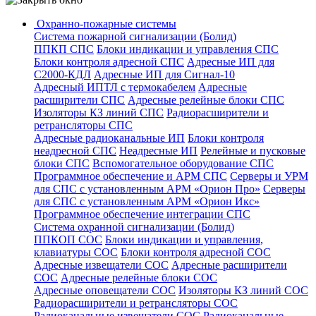
Охранно-пожарные системы
Система пожарной сигнализации (Болид)
ППКП СПС
Блоки индикации и управления СПС
Блоки контроля адресной СПС
Адресные ИП для
С2000-КДЛ
Адресные ИП для Сигнал-10
Адресный ИПТЛ с термокабелем
Адресные
расширители СПС
Адресные релейные блоки СПС
Изоляторы КЗ линий СПС
Радиорасширители и
ретрансляторы СПС
Адресные радиоканальные ИП
Блоки контроля
неадресной СПС
Неадресные ИП
Релейные и пусковые
блоки СПС
Вспомогательное оборудование СПС
Программное обеспечение и АРМ СПС
Серверы и УРМ
для СПС с установленным АРМ «Орион Про»
Серверы
для СПС с установленным АРМ «Орион Икс»
Программное обеспечение интеграции СПС
Система охранной сигнализации (Болид)
ППКОП СОС
Блоки индикации и управления,
клавиатуры СОС
Блоки контроля адресной СОС
Адресные извещатели СОС
Адресные расширители
СОС
Адресные релейные блоки СОС
Адресные оповещатели СОС
Изоляторы КЗ линий СОС
Радиорасширители и ретрансляторы СОС
Радиоканальные извещатели СОС
Радиоканальные