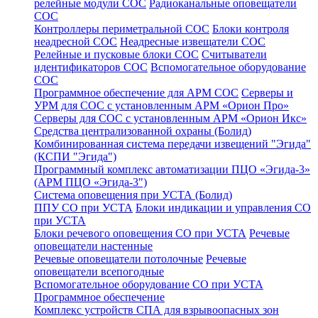
релейные модули СОС
Радиоканальные оповещатели
СОС
Контроллеры периметральной СОС
Блоки контроля
неадресной СОС
Неадресные извещатели СОС
Релейные и пусковые блоки СОС
Считыватели
идентификаторов СОС
Вспомогательное оборудование
СОС
Программное обеспечение для АРМ СОС
Серверы и
УРМ для СОС с установленным АРМ «Орион Про»
Серверы для СОС с установленным АРМ «Орион Икс»
Средства централизованной охраны (Болид)
Комбинированная система передачи извещений "Эгида"
(КСПИ "Эгида")
Программный комплекс автоматизации ПЦО «Эгида-3»
(АРМ ПЦО «Эгида-3")
Система оповещения при УСТА (Болид)
ППУ СО при УСТА
Блоки индикации и управления СО
при УСТА
Блоки речевого оповещения СО при УСТА
Речевые
оповещатели настенные
Речевые оповещатели потолочные
Речевые
оповещатели всепогодные
Вспомогательное оборудование СО при УСТА
Программное обеспечение
Комплекс устройств СПА для взрывоопасных зон