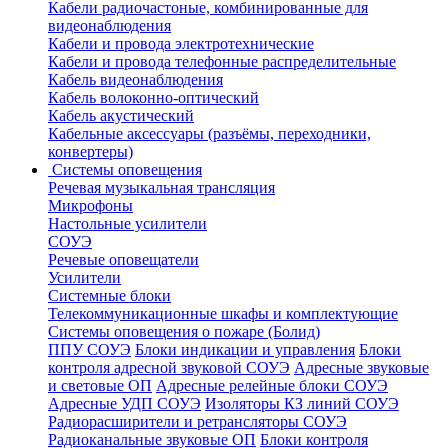
Кабели радиочастоные, комбинированные для
видеонаблюдения
Кабели и провода электротехнические
Кабели и провода телефонные распределительные
Кабель видеонаблюдения
Кабель волоконно-оптический
Кабель акустический
Кабельные аксессуары (разъёмы, переходники,
конвертеры)
Системы оповещения
Речевая музыкальная трансляция
Микрофоны
Настольные усилители
СОУЭ
Речевые оповещатели
Усилители
Системные блоки
Телекоммуникационные шкафы и комплектующие
Системы оповещения о пожаре (Болид)
ППУ СОУЭ
Блоки индикации и управления
Блоки
контроля адресной звуковой СОУЭ
Адресные звуковые
и световые ОП
Адресные релейные блоки СОУЭ
Адресные УДП СОУЭ
Изоляторы КЗ линий СОУЭ
Радиорасширители и ретрансляторы СОУЭ
Радиоканальные звуковые ОП
Блоки контроля