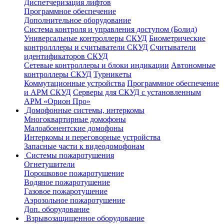
Диспетчеризация лифтов
Программное обеспечение
Дополнительное оборудование
Система контроля и управления доступом (Болид)
Универсальные контроллеры СКУД
Биометрические
контролллеры и считыватели СКУД
Считыватели
идентификаторов СКУД
Сетевые контроллеры и блоки индикации
Автономные
контроллеры СКУД
Турникеты
Коммутационные устройства
Программное обеспечение
и АРМ СКУД
Серверы для СКУД с установленным
АРМ «Орион Про»
Домофонные системы, интеркомы
Многоквартирные домофоны
Малоабонентские домофоны
Интеркомы и переговорные устройства
Запасные части к видеодомофонам
Системы пожаротушения
Огнетушители
Порошковое пожаротушение
Водяное пожаротушение
Газовое пожаротушение
Аэрозольное пожаротушение
Доп. оборудование
Взрывозащищенное оборудование