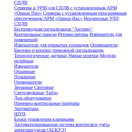
СПДВ
Серверы и УРМ для СПДВ с установленным АРМ
«Орион Про»
Серверы с установленным программным
обеспечением АРМ «Орион Икс»
Неадресные УДП
СПДВ
Беспроводная сигнализация "Антарес"
Контрольные панели
Ретрансляторы
Извещатели для
помещений
Извещатели для открытых площадок
Оповещатели
Брелоки и кнопки тревожной сигнализации
Технологические датчики
Умные розетки
Модули
релейные
Извещатели
Охранные
Пожарные
Оповещатели
Звуковые
Световые
Светозвуковые
Табло
Доп.оборудование
Приемно-контрольные приборы
Автоматика
ЩУП
Блоки управления клапанами
Автоматизированная система контроля и учёта
энергоресурсов (АСКУЭ)