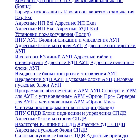
Комплекс устройств СПА для взрывоопасных зон
(Болид)
Барьеры искрозащиты
Изоляторы короткого замыкания
Exi, Exd
Адресные ИП Exi
Адресные ИП Exm
Адресные ИП Exd
Адресные УДП Exd
Установки пожаротушения (Болид)
ППУ АУП
Блоки индикации и управления АУП
Адресные блоки контроля АУП
Адресные расширители
АУП
Изоляторы КЗ линий АУП
Адресные табло и
оповещатели
Адресные УДП АУП
Адресные релейные
блоки АУП
Неадресные блоки контроля и управления АУП
Неадресные УДП АУП
Пусковые блоки АУП
Силовые
пусковые блоки АУП
Программное обеспечение и АРМ АУП
Серверы и УРМ
для АУП с установленным АРМ «Орион Про»
Серверы
для АУП с установленным АРМ «Орион Икс»
Система противодымной вентиляции (Болид)
ППУ СПДВ
Блоки индикации и управления СПДВ
Адресные блоки контроля СПДВ
Изоляторы КЗ линий СПДВ
Адресные УДП СПДВ
Адресные пусковые блоки СПДВ
Силовые пусковые блоки СПДВ
Адресные приводы