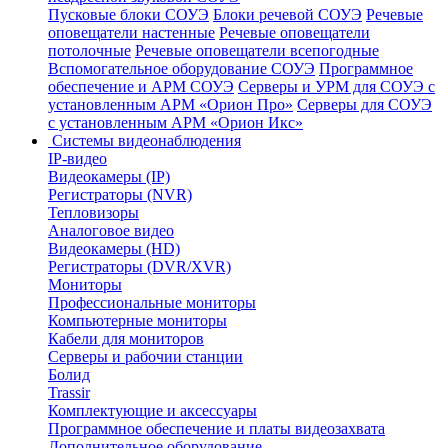
Пусковые блоки СОУЭ
Блоки речевой СОУЭ
Речевые
оповещатели настенные
Речевые оповещатели
потолочные
Речевые оповещатели всепогодные
Вспомогательное оборудование СОУЭ
Программное
обеспечение и АРМ СОУЭ
Серверы и УРМ для СОУЭ с
установленным АРМ «Орион Про»
Серверы для СОУЭ
с установленным АРМ «Орион Икс»
Системы видеонаблюдения
IP-видео
Видеокамеры (IP)
Регистраторы (NVR)
Тепловизоры
Аналоговое видео
Видеокамеры (HD)
Регистраторы (DVR/XVR)
Мониторы
Профессиональные мониторы
Компьютерные мониторы
Кабели для мониторов
Серверы и рабочии станции
Болид
Trassir
Комплектующие и аксессуары
Программное обеспечение и платы видеозахвата
Дополнительное оборудование