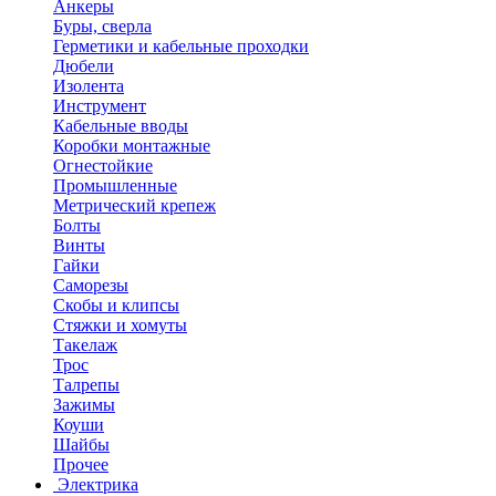
Анкеры
Буры, сверла
Герметики и кабельные проходки
Дюбели
Изолента
Инструмент
Кабельные вводы
Коробки монтажные
Огнестойкие
Промышленные
Метрический крепеж
Болты
Винты
Гайки
Саморезы
Скобы и клипсы
Стяжки и хомуты
Такелаж
Трос
Талрепы
Зажимы
Коуши
Шайбы
Прочее
Электрика