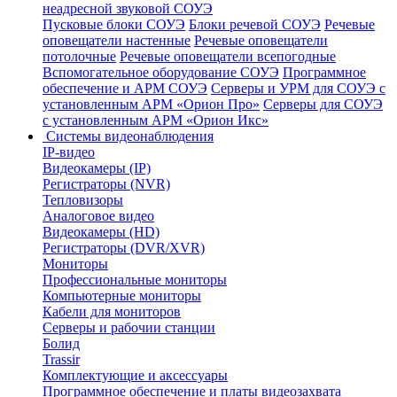
неадресной звуковой СОУЭ
Пусковые блоки СОУЭ
Блоки речевой СОУЭ
Речевые
оповещатели настенные
Речевые оповещатели
потолочные
Речевые оповещатели всепогодные
Вспомогательное оборудование СОУЭ
Программное
обеспечение и АРМ СОУЭ
Серверы и УРМ для СОУЭ с
установленным АРМ «Орион Про»
Серверы для СОУЭ
с установленным АРМ «Орион Икс»
Системы видеонаблюдения
IP-видео
Видеокамеры (IP)
Регистраторы (NVR)
Тепловизоры
Аналоговое видео
Видеокамеры (HD)
Регистраторы (DVR/XVR)
Мониторы
Профессиональные мониторы
Компьютерные мониторы
Кабели для мониторов
Серверы и рабочии станции
Болид
Trassir
Комплектующие и аксессуары
Программное обеспечение и платы видеозахвата