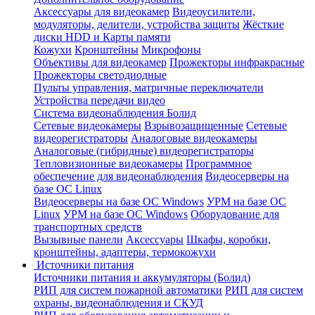
Аксессуары для видеокамер
Видеоусилители,
модуляторы, делители, устройства защиты
Жёсткие
диски HDD и Карты памяти
Кожухи
Кронштейны
Микрофоны
Объективы для видеокамер
Прожекторы инфракрасные
Прожекторы светодиодные
Пульты управления, матричные переключатели
Устройства передачи видео
Система видеонаблюдения Болид
Сетевые видеокамеры
Взрывозащищенные
Сетевые
видеорегистраторы
Аналоговые видеокамеры
Аналоговые (гибридные) видеорегистраторы
Тепловизионные видеокамеры
Программное
обеспечение для видеонаблюдения
Видеосерверы на
базе ОС Linux
Видеосерверы на базе ОС Windows
УРМ на базе ОС
Linux
УРМ на базе ОС Windows
Оборудование для
транспортных средств
Вызывные панели
Аксессуары
Шкафы, коробки,
кронштейны, адаптеры, термокожухи
Источники питания
Источники питания и аккумуляторы (Болид)
РИП для систем пожарной автоматики
РИП для систем
охраны, видеонаблюдения и СКУД