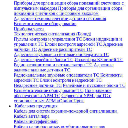
Приборы для организации сбора показаний счетчиков с
импульсным выходом
Приборы для организации сбора
показаний счетчиков с цифровым выходом
Адресные технологические датчики состояния
Вспомогательное оборудование
Приборы учета
Технологическая сигнализация (Болид)
Пульты контроля и управления ТС
Блоки индикации и
управления ТС
Блоки контроля адресной ТС
Адресные
датчики ТС
Адресные расширители ТС
Адресные звуковые и световые оповещатели ТС
Адресные релейные блоки ТС
Изоляторы КЗ линий ТС
Радиорасширители и ретрансляторы ТС
Адресные
радиоканальные датчики ТС
Радиоканальные звуковые оповещатели ТС
Комплекты
адресной ТС
Блоки контроля неадресной ТС
Неадресные датчики ТС
Релейные и пусковые блоки ТС
Вспомогательное оборудование ТС
Программное
обеспечение и АРМ ТС
Серверы и УРМ для ТС с
установленным АРМ «Орион Про»
Кабельная продукция
Кабель для систем охранно-пожарной сигнализации
Кабель витая пара
Кабель интерфейсный
Кабели радиочастоные, комбинированные для