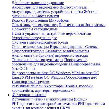
Дополнительное оборудование
Аксессуары для видеокамер
Видеоусилители,
модуляторы, делители, устройства защиты
Жёсткие
диски HDD и Карты памяти
Кожухи
Кронштейны
Микрофоны
Объективы для видеокамер
Прожекторы инфракрасные
Прожекторы светодиодные
Пульты управления, матричные переключатели
Устройства передачи видео
Система видеонаблюдения Болид
Сетевые видеокамеры
Взрывозащищенные
Сетевые
видеорегистраторы
Аналоговые видеокамеры
Аналоговые (гибридные) видеорегистраторы
Тепловизионные видеокамеры
Программное
обеспечение для видеонаблюдения
Видеосерверы на
базе ОС Linux
Видеосерверы на базе ОС Windows
УРМ на базе ОС
Linux
УРМ на базе ОС Windows
Оборудование для
транспортных средств
Вызывные панели
Аксессуары
Шкафы, коробки,
кронштейны, адаптеры, термокожухи
Источники питания
Источники питания и аккумуляторы (Болид)
РИП для систем пожарной автоматики
РИП для систем
охраны, видеонаблюдения и СКУД