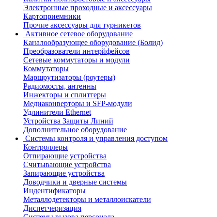
Электронные проходные и аксессуары
Картоприемники
Прочие аксессуары для турникетов
Активное сетевое оборудование
Каналообразующее оборудование (Болид)
Преобразователи интерйфейсов
Сетевые коммутаторы и модули
Коммутаторы
Маршрутизаторы (роутеры)
Радиомосты, антенны
Инжекторы и сплиттеры
Медиаконверторы и SFP-модули
Удлинители Ethernet
Устройства Защиты Линий
Дополнительное оборудование
Системы контроля и управления доступом
Контроллеры
Отпирающие устройства
Считывающие устройства
Запирающие устройства
Доводчики и дверные системы
Индентификаторы
Металлодетекторы и металлоискатели
Диспетчеризация
Системы вызова персонала