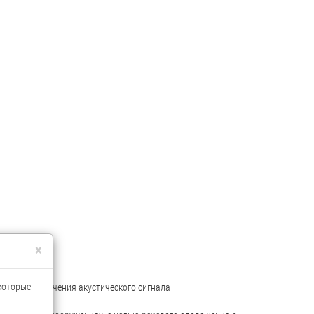
×
 которые
нкцией отключения акустического сигнала