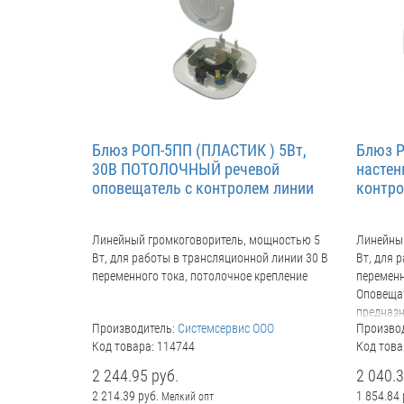
Блюз РОП-5ПП (ПЛАСТИК ) 5Вт,
Блюз Р
30В ПОТОЛОЧНЫЙ речевой
настен
оповещатель с контролем линии
контро
Линейный громкоговоритель, мощностью 5
Линейны
Вт, для работы в трансляционной линии 30 В
Вт, для 
переменного тока, потолочное крепление
переменн
Оповещат
предназн
Производитель:
Системсервис ООО
Произво
помещен
Код товара: 114744
Код това
гражданс
речевого
2 244.95 руб.
2 040.3
чрезвыча
2 214.39 руб.
1 854.84 
Мелкий опт
автомати