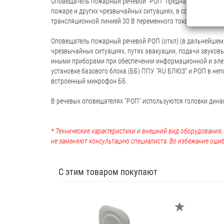
Оповещатель пожарный речевой "РОП" предназначен для у
пожаре и других чрезвычайных ситуациях, в составе автом
трансляционной линией 30 В переменного тока.
Оповещатель пожарный речевой РОП (откл) (в дальнейшем
чрезвычайных ситуациях, путях эвакуации, подачи звуков
иными приборами при обеспечении информационной и элек
установке базового блока (ББ) ППУ "RU БЛЮЗ" и РОП в не
встроенный микрофон ББ.
В речевых оповещателях "РОП" используются головки дин
* Технические характеристики и внешний вид оборудования
не заменяют консультацию специалиста. Во избежание ошиб
С этим товаром покупают