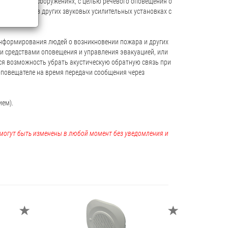
х зданий и сооружениях, с целью речевого оповещения о
, а так же в других звуковых усилительных установках с
информирования людей о возникновении пожара и других
ми средствами оповещения и управления эвакуацией, или
я возможность убрать акустическую обратную связь при
 оповещателе на время передачи сообщения через
ием).
, могут быть изменены в любой момент без уведомления и