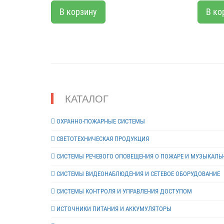
управлен
В корзину
В ко
так же в
установк
переменн
речевой 
оповещат
речевых 
информи
пожара и
КАТАЛОГ
путях эв
и т.д. О
взаимоде
ОХРАННО-ПОЖАРНЫЕ СИСТЕМЫ
средства
СВЕТОТЕХНИЧЕСКАЯ ПРОДУКЦИЯ
эвакуаци
обеспеч
СИСТЕМЫ РЕЧЕВОГО ОПОВЕЩЕНИЯ О ПОЖАРЕ И МУЗЫКАЛЬ
электрич
Особенно
СИСТЕМЫ ВИДЕОНАБЛЮДЕНИЯ И СЕТЕВОЕ ОБОРУДОВАНИЕ
возможно
обратную
СИСТЕМЫ КОНТРОЛЯ И УПРАВЛЕНИЯ ДОСТУПОМ
блока (Б
ИСТОЧНИКИ ПИТАНИЯ И АККУМУЛЯТОРЫ
непосред
посредст