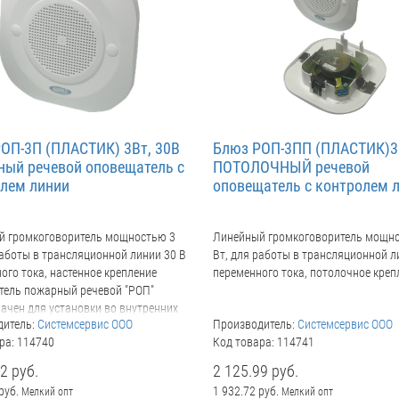
ОП-3П (ПЛАСТИК) 3Вт, 30В
Блюз РОП-3ПП (ПЛАСТИК)3
ный речевой оповещатель с
ПОТОЛОЧНЫЙ речевой
лем линии
оповещатель с контролем 
й громкоговоритель мощностью 3
Линейный громкоговоритель мощн
работы в трансляционной линии 30 В
Вт, для работы в трансляционной л
ого тока, настенное крепление
переменного тока, потолочное креп
ель пожарный речевой "РОП"
ачен для установки во внутренних
дитель:
Системсервис ООО
Производитель:
Системсервис ООО
иях промышленных предприятий,
ра: 114740
Код товара: 114741
ких зданий и сооружениях, с целью
 оповещения о пожаре и других
2 руб.
2 125.99 руб.
йных ситуациях, в составе
руб.
1 932.72 руб.
Мелкий опт
Мелкий опт
зированной системы оповещения и