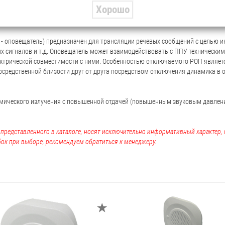
становки во внутренних помещениях промышленных предприятий, граждански
Хорошо
атизированной системы оповещения и управления эвакуации пожарной "БЛЮЗ"
 - оповещатель) предназначен для трансляции речевых сообщений с целью 
ых сигналов и т.д. Оповещатель может взаимодействовать с ППУ технически
трической совместимости с ними. Особенностью отключаемого РОП являетс
посредственной близости друг от друга посредством отключения динамика в
амического излучения с повышенной отдачей (повышенным звуковым давлен
, представленного в каталоге, носят исключительно информативный характер
ок при выборе, рекомендуем обратиться к менеджеру.