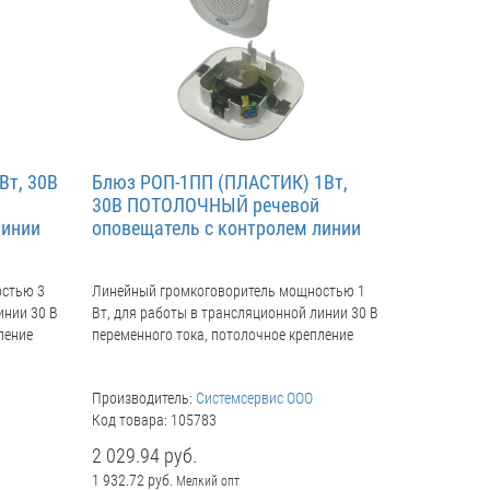
Вт, 30В
Блюз РОП-1ПП (ПЛАСТИК) 1Вт,
30В ПОТОЛОЧНЫЙ речевой
линии
оповещатель с контролем линии
остью 3
Линейный громкоговоритель мощностью 1
инии 30 В
Вт, для работы в трансляционной линии 30 В
ление
переменного тока, потолочное крепление
Производитель:
Системсервис ООО
Код товара: 105783
2 029.94 руб.
1 932.72 руб.
Мелкий опт