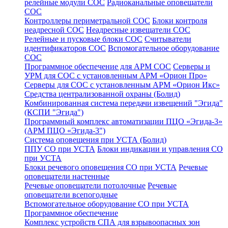
релейные модули СОС
Радиоканальные оповещатели
СОС
Контроллеры периметральной СОС
Блоки контроля
неадресной СОС
Неадресные извещатели СОС
Релейные и пусковые блоки СОС
Считыватели
идентификаторов СОС
Вспомогательное оборудование
СОС
Программное обеспечение для АРМ СОС
Серверы и
УРМ для СОС с установленным АРМ «Орион Про»
Серверы для СОС с установленным АРМ «Орион Икс»
Средства централизованной охраны (Болид)
Комбинированная система передачи извещений "Эгида"
(КСПИ "Эгида")
Программный комплекс автоматизации ПЦО «Эгида-3»
(АРМ ПЦО «Эгида-3")
Система оповещения при УСТА (Болид)
ППУ СО при УСТА
Блоки индикации и управления СО
при УСТА
Блоки речевого оповещения СО при УСТА
Речевые
оповещатели настенные
Речевые оповещатели потолочные
Речевые
оповещатели всепогодные
Вспомогательное оборудование СО при УСТА
Программное обеспечение
Комплекс устройств СПА для взрывоопасных зон