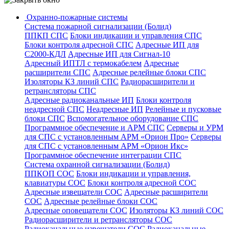
Охранно-пожарные системы
Система пожарной сигнализации (Болид)
ППКП СПС
Блоки индикации и управления СПС
Блоки контроля адресной СПС
Адресные ИП для
С2000-КДЛ
Адресные ИП для Сигнал-10
Адресный ИПТЛ с термокабелем
Адресные
расширители СПС
Адресные релейные блоки СПС
Изоляторы КЗ линий СПС
Радиорасширители и
ретрансляторы СПС
Адресные радиоканальные ИП
Блоки контроля
неадресной СПС
Неадресные ИП
Релейные и пусковые
блоки СПС
Вспомогательное оборудование СПС
Программное обеспечение и АРМ СПС
Серверы и УРМ
для СПС с установленным АРМ «Орион Про»
Серверы
для СПС с установленным АРМ «Орион Икс»
Программное обеспечение интеграции СПС
Система охранной сигнализации (Болид)
ППКОП СОС
Блоки индикации и управления,
клавиатуры СОС
Блоки контроля адресной СОС
Адресные извещатели СОС
Адресные расширители
СОС
Адресные релейные блоки СОС
Адресные оповещатели СОС
Изоляторы КЗ линий СОС
Радиорасширители и ретрансляторы СОС
Радиоканальные извещатели СОС
Радиоканальные