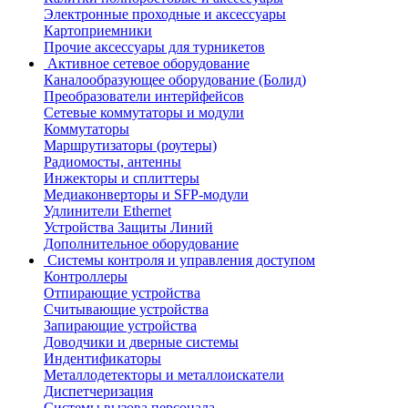
Электронные проходные и аксессуары
Картоприемники
Прочие аксессуары для турникетов
Активное сетевое оборудование
Каналообразующее оборудование (Болид)
Преобразователи интерйфейсов
Сетевые коммутаторы и модули
Коммутаторы
Маршрутизаторы (роутеры)
Радиомосты, антенны
Инжекторы и сплиттеры
Медиаконверторы и SFP-модули
Удлинители Ethernet
Устройства Защиты Линий
Дополнительное оборудование
Системы контроля и управления доступом
Контроллеры
Отпирающие устройства
Считывающие устройства
Запирающие устройства
Доводчики и дверные системы
Индентификаторы
Металлодетекторы и металлоискатели
Диспетчеризация
Системы вызова персонала