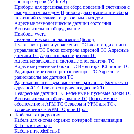
энергоресурсов (АСКУЭ)
Приборы для организации сбора показаний счетчиков с
импульсным выходом
Приборы для организации сбора
показаний счетчиков с цифровым выходом
Адресные технологические датчики состояния
Вспомогательное оборудование
Приборы учета
Технологическая сигнализация (Болид)
Пульты контроля и управления ТС
Блоки индикации и
управления ТС
Блоки контроля адресной ТС
Адресные
датчики ТС
Адресные расширители ТС
Адресные звуковые и световые оповещатели ТС
Адресные релейные блоки ТС
Изоляторы КЗ линий ТС
Радиорасширители и ретрансляторы ТС
Адресные
радиоканальные датчики ТС
Радиоканальные звуковые оповещатели ТС
Комплекты
адресной ТС
Блоки контроля неадресной ТС
Неадресные датчики ТС
Релейные и пусковые блоки ТС
Вспомогательное оборудование ТС
Программное
обеспечение и АРМ ТС
Серверы и УРМ для ТС с
установленным АРМ «Орион Про»
Кабельная продукция
Кабель для систем охранно-пожарной сигнализации
Кабель витая пара
Кабель интерфейсный