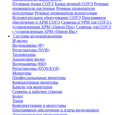
Пусковые блоки СОУЭ
Блоки речевой СОУЭ
Речевые
оповещатели настенные
Речевые оповещатели
потолочные
Речевые оповещатели всепогодные
Вспомогательное оборудование СОУЭ
Программное
обеспечение и АРМ СОУЭ
Серверы и УРМ для СОУЭ с
установленным АРМ «Орион Про»
Серверы для СОУЭ
с установленным АРМ «Орион Икс»
Системы видеонаблюдения
IP-видео
Видеокамеры (IP)
Регистраторы (NVR)
Тепловизоры
Аналоговое видео
Видеокамеры (HD)
Регистраторы (DVR/XVR)
Мониторы
Профессиональные мониторы
Компьютерные мониторы
Кабели для мониторов
Серверы и рабочии станции
Болид
Trassir
Комплектующие и аксессуары
Программное обеспечение и платы видеозахвата
Дополнительное оборудование