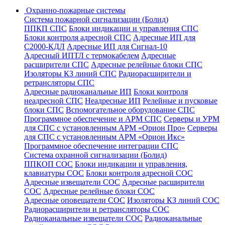
Охранно-пожарные системы
Система пожарной сигнализации (Болид)
ППКП СПС
Блоки индикации и управления СПС
Блоки контроля адресной СПС
Адресные ИП для
С2000-КДЛ
Адресные ИП для Сигнал-10
Адресный ИПТЛ с термокабелем
Адресные
расширители СПС
Адресные релейные блоки СПС
Изоляторы КЗ линий СПС
Радиорасширители и
ретрансляторы СПС
Адресные радиоканальные ИП
Блоки контроля
неадресной СПС
Неадресные ИП
Релейные и пусковые
блоки СПС
Вспомогательное оборудование СПС
Программное обеспечение и АРМ СПС
Серверы и УРМ
для СПС с установленным АРМ «Орион Про»
Серверы
для СПС с установленным АРМ «Орион Икс»
Программное обеспечение интеграции СПС
Система охранной сигнализации (Болид)
ППКОП СОС
Блоки индикации и управления,
клавиатуры СОС
Блоки контроля адресной СОС
Адресные извещатели СОС
Адресные расширители
СОС
Адресные релейные блоки СОС
Адресные оповещатели СОС
Изоляторы КЗ линий СОС
Радиорасширители и ретрансляторы СОС
Радиоканальные извещатели СОС
Радиоканальные