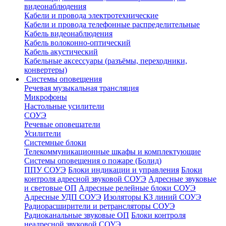
видеонаблюдения
Кабели и провода электротехнические
Кабели и провода телефонные распределительные
Кабель видеонаблюдения
Кабель волоконно-оптический
Кабель акустический
Кабельные аксессуары (разъёмы, переходники,
конвертеры)
Системы оповещения
Речевая музыкальная трансляция
Микрофоны
Настольные усилители
СОУЭ
Речевые оповещатели
Усилители
Системные блоки
Телекоммуникационные шкафы и комплектующие
Системы оповещения о пожаре (Болид)
ППУ СОУЭ
Блоки индикации и управления
Блоки
контроля адресной звуковой СОУЭ
Адресные звуковые
и световые ОП
Адресные релейные блоки СОУЭ
Адресные УДП СОУЭ
Изоляторы КЗ линий СОУЭ
Радиорасширители и ретрансляторы СОУЭ
Радиоканальные звуковые ОП
Блоки контроля
неадресной звуковой СОУЭ