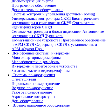
Диспетчеризация лифтов
Программное обеспечение
Дополнительное оборудование
Система контроля и управления доступом (Болид)
Универсальные контроллеры СКУД
Биометрические
контролллеры и считыватели СКУД
Считыватели
идентификаторов СКУД
Сетевые контроллеры и блоки индикации
Автономные
контроллеры СКУД
Турникеты
Коммутационные устройства
Программное обеспечение
и АРМ СКУД
Серверы для СКУД с установленным
АРМ «Орион Про»
Домофонные системы, интеркомы
Многоквартирные домофоны
Малоабонентские домофоны
Интеркомы и переговорные устройства
Запасные части к видеодомофонам
Системы пожаротушения
Огнетушители
Порошковое пожаротушение
Водяное пожаротушение
Газовое пожаротушение
Аэрозольное пожаротушение
Доп. оборудование
Взрывозащищенное оборудование