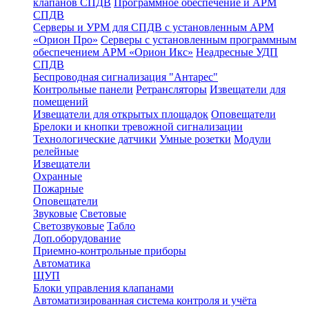
клапанов СПДВ
Программное обеспечение и АРМ
СПДВ
Серверы и УРМ для СПДВ с установленным АРМ
«Орион Про»
Серверы с установленным программным
обеспечением АРМ «Орион Икс»
Неадресные УДП
СПДВ
Беспроводная сигнализация "Антарес"
Контрольные панели
Ретрансляторы
Извещатели для
помещений
Извещатели для открытых площадок
Оповещатели
Брелоки и кнопки тревожной сигнализации
Технологические датчики
Умные розетки
Модули
релейные
Извещатели
Охранные
Пожарные
Оповещатели
Звуковые
Световые
Светозвуковые
Табло
Доп.оборудование
Приемно-контрольные приборы
Автоматика
ЩУП
Блоки управления клапанами
Автоматизированная система контроля и учёта