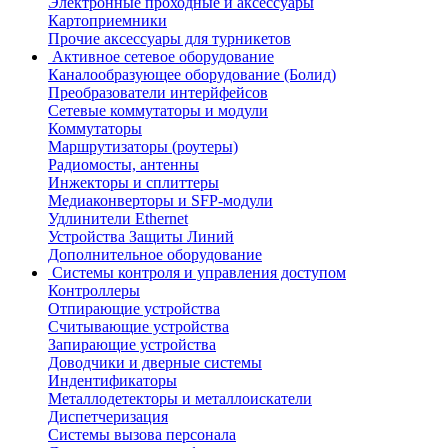
Электронные проходные и аксессуары
Картоприемники
Прочие аксессуары для турникетов
Активное сетевое оборудование
Каналообразующее оборудование (Болид)
Преобразователи интерйфейсов
Сетевые коммутаторы и модули
Коммутаторы
Маршрутизаторы (роутеры)
Радиомосты, антенны
Инжекторы и сплиттеры
Медиаконверторы и SFP-модули
Удлинители Ethernet
Устройства Защиты Линий
Дополнительное оборудование
Системы контроля и управления доступом
Контроллеры
Отпирающие устройства
Считывающие устройства
Запирающие устройства
Доводчики и дверные системы
Индентификаторы
Металлодетекторы и металлоискатели
Диспетчеризация
Системы вызова персонала