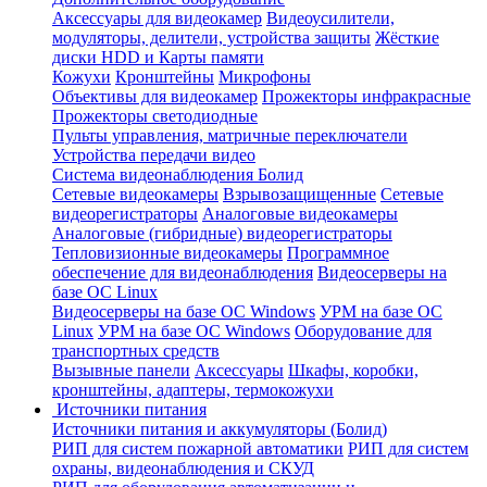
Аксессуары для видеокамер
Видеоусилители,
модуляторы, делители, устройства защиты
Жёсткие
диски HDD и Карты памяти
Кожухи
Кронштейны
Микрофоны
Объективы для видеокамер
Прожекторы инфракрасные
Прожекторы светодиодные
Пульты управления, матричные переключатели
Устройства передачи видео
Система видеонаблюдения Болид
Сетевые видеокамеры
Взрывозащищенные
Сетевые
видеорегистраторы
Аналоговые видеокамеры
Аналоговые (гибридные) видеорегистраторы
Тепловизионные видеокамеры
Программное
обеспечение для видеонаблюдения
Видеосерверы на
базе ОС Linux
Видеосерверы на базе ОС Windows
УРМ на базе ОС
Linux
УРМ на базе ОС Windows
Оборудование для
транспортных средств
Вызывные панели
Аксессуары
Шкафы, коробки,
кронштейны, адаптеры, термокожухи
Источники питания
Источники питания и аккумуляторы (Болид)
РИП для систем пожарной автоматики
РИП для систем
охраны, видеонаблюдения и СКУД