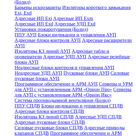
(Болид)
Барьеры искрозащиты
Изоляторы короткого замыкания
Exi, Exd
Адресные ИП Exi
Адресные ИП Exm
Адресные ИП Exd
Адресные УДП Exd
Установки пожаротушения (Болид)
ППУ АУП
Блоки индикации и управления АУП
Адресные блоки контроля АУП
Адресные расширители
АУП
Изоляторы КЗ линий АУП
Адресные табло и
оповещатели
Адресные УДП АУП
Адресные релейные
блоки АУП
Неадресные блоки контроля и управления АУП
Неадресные УДП АУП
Пусковые блоки АУП
Силовые
пусковые блоки АУП
Программное обеспечение и АРМ АУП
Серверы и УРМ
для АУП с установленным АРМ «Орион Про»
Серверы
для АУП с установленным АРМ «Орион Икс»
Система противодымной вентиляции (Болид)
ППУ СПДВ
Блоки индикации и управления СПДВ
Адресные блоки контроля СПДВ
Изоляторы КЗ линий СПДВ
Адресные УДП СПДВ
Адресные пусковые блоки СПДВ
Силовые пусковые блоки СПДВ
Адресные приводы
клапанов СПДВ
Программное обеспечение и АРМ