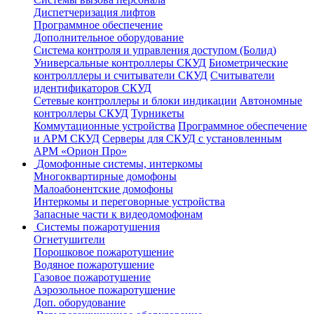
Диспетчеризация лифтов
Программное обеспечение
Дополнительное оборудование
Система контроля и управления доступом (Болид)
Универсальные контроллеры СКУД
Биометрические
контролллеры и считыватели СКУД
Считыватели
идентификаторов СКУД
Сетевые контроллеры и блоки индикации
Автономные
контроллеры СКУД
Турникеты
Коммутационные устройства
Программное обеспечение
и АРМ СКУД
Серверы для СКУД с установленным
АРМ «Орион Про»
Домофонные системы, интеркомы
Многоквартирные домофоны
Малоабонентские домофоны
Интеркомы и переговорные устройства
Запасные части к видеодомофонам
Системы пожаротушения
Огнетушители
Порошковое пожаротушение
Водяное пожаротушение
Газовое пожаротушение
Аэрозольное пожаротушение
Доп. оборудование