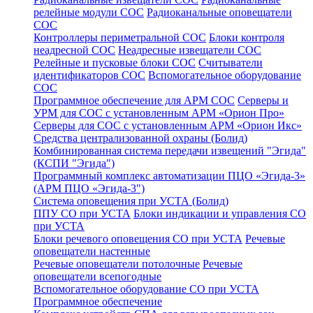
релейные модули СОС
Радиоканальные оповещатели
СОС
Контроллеры периметральной СОС
Блоки контроля
неадресной СОС
Неадресные извещатели СОС
Релейные и пусковые блоки СОС
Считыватели
идентификаторов СОС
Вспомогательное оборудование
СОС
Программное обеспечение для АРМ СОС
Серверы и
УРМ для СОС с установленным АРМ «Орион Про»
Серверы для СОС с установленным АРМ «Орион Икс»
Средства централизованной охраны (Болид)
Комбинированная система передачи извещений "Эгида"
(КСПИ "Эгида")
Программный комплекс автоматизации ПЦО «Эгида-3»
(АРМ ПЦО «Эгида-3")
Система оповещения при УСТА (Болид)
ППУ СО при УСТА
Блоки индикации и управления СО
при УСТА
Блоки речевого оповещения СО при УСТА
Речевые
оповещатели настенные
Речевые оповещатели потолочные
Речевые
оповещатели всепогодные
Вспомогательное оборудование СО при УСТА
Программное обеспечение