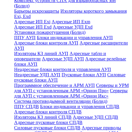
Комплекс устройств СПА для взрывоопасных зон
(Болид)
Барьеры искрозащиты
Изоляторы короткого замыкания
Exi, Exd
Адресные ИП Exi
Адресные ИП Exm
Адресные ИП Exd
Адресные УДП Exd
Установки пожаротушения (Болид)
ППУ АУП
Блоки индикации и управления АУП
Адресные блоки контроля АУП
Адресные расширители
АУП
Изоляторы КЗ линий АУП
Адресные табло и
оповещатели
Адресные УДП АУП
Адресные релейные
блоки АУП
Неадресные блоки контроля и управления АУП
Неадресные УДП АУП
Пусковые блоки АУП
Силовые
пусковые блоки АУП
Программное обеспечение и АРМ АУП
Серверы и УРМ
для АУП с установленным АРМ «Орион Про»
Серверы
для АУП с установленным АРМ «Орион Икс»
Система противодымной вентиляции (Болид)
ППУ СПДВ
Блоки индикации и управления СПДВ
Адресные блоки контроля СПДВ
Изоляторы КЗ линий СПДВ
Адресные УДП СПДВ
Адресные пусковые блоки СПДВ
Силовые пусковые блоки СПДВ
Адресные приводы