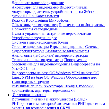
Дополнительное оборудование
Аксессуары для видеокамер
Видеоусилители,
модуляторы, делители, устройства защиты
Жёсткие
диски HDD и Карты памяти
Кожухи
Кронштейны
Микрофоны
Объективы для видеокамер
Прожекторы инфракрасные
Прожекторы светодиодные
Пульты управления, матричные переключатели
Устройства передачи видео
Система видеонаблюдения Болид
Сетевые видеокамеры
Взрывозащищенные
Сетевые
видеорегистраторы
Аналоговые видеокамеры
Аналоговые (гибридные) видеорегистраторы
Тепловизионные видеокамеры
Программное
обеспечение для видеонаблюдения
Видеосерверы на
базе ОС Linux
Видеосерверы на базе ОС Windows
УРМ на базе ОС
Linux
УРМ на базе ОС Windows
Оборудование для
транспортных средств
Вызывные панели
Аксессуары
Шкафы, коробки,
кронштейны, адаптеры, термокожухи
Источники питания
Источники питания и аккумуляторы (Болид)
РИП для систем пожарной автоматики
РИП для систем
охраны, видеонаблюдения и СКУД