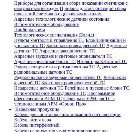
Приборы для организации сбора показаний счетчиков с
импульсным выходом
Приборы для организации сбора
показаний счетчиков с цифровым выходом
Адресные технологические датчики состояния
Вспомогательное оборудование
Приборы учета
Технологическая сигнализация (Болид)
Пульты контроля и управления ТС
Блоки индикации и
управления ТС
Блоки контроля адресной ТС
Адресные
датчики ТС
Адресные расширители ТС
Адресные звуковые и световые оповещатели ТС
Адресные релейные блоки ТС
Изоляторы КЗ линий ТС
Радиорасширители и ретрансляторы ТС
Адресные
радиоканальные датчики ТС
Радиоканальные звуковые оповещатели ТС
Комплекты
адресной ТС
Блоки контроля неадресной ТС
Неадресные датчики ТС
Релейные и пусковые блоки ТС
Вспомогательное оборудование ТС
Программное
обеспечение и АРМ ТС
Серверы и УРМ для ТС с
установленным АРМ «Орион Про»
Кабельная продукция
Кабель для систем охранно-пожарной сигнализации
Кабель витая пара
Кабель интерфейсный
Кабели радиочастоные, комбинированные для