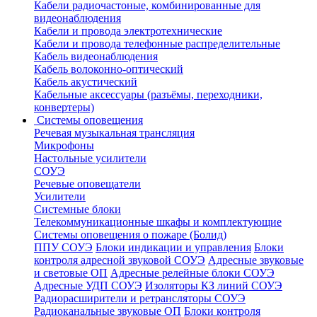
Кабели радиочастоные, комбинированные для
видеонаблюдения
Кабели и провода электротехнические
Кабели и провода телефонные распределительные
Кабель видеонаблюдения
Кабель волоконно-оптический
Кабель акустический
Кабельные аксессуары (разъёмы, переходники,
конвертеры)
Системы оповещения
Речевая музыкальная трансляция
Микрофоны
Настольные усилители
СОУЭ
Речевые оповещатели
Усилители
Системные блоки
Телекоммуникационные шкафы и комплектующие
Системы оповещения о пожаре (Болид)
ППУ СОУЭ
Блоки индикации и управления
Блоки
контроля адресной звуковой СОУЭ
Адресные звуковые
и световые ОП
Адресные релейные блоки СОУЭ
Адресные УДП СОУЭ
Изоляторы КЗ линий СОУЭ
Радиорасширители и ретрансляторы СОУЭ
Радиоканальные звуковые ОП
Блоки контроля