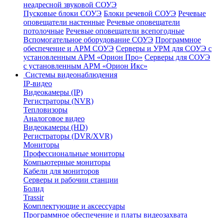
неадресной звуковой СОУЭ
Пусковые блоки СОУЭ
Блоки речевой СОУЭ
Речевые
оповещатели настенные
Речевые оповещатели
потолочные
Речевые оповещатели всепогодные
Вспомогательное оборудование СОУЭ
Программное
обеспечение и АРМ СОУЭ
Серверы и УРМ для СОУЭ с
установленным АРМ «Орион Про»
Серверы для СОУЭ
с установленным АРМ «Орион Икс»
Системы видеонаблюдения
IP-видео
Видеокамеры (IP)
Регистраторы (NVR)
Тепловизоры
Аналоговое видео
Видеокамеры (HD)
Регистраторы (DVR/XVR)
Мониторы
Профессиональные мониторы
Компьютерные мониторы
Кабели для мониторов
Серверы и рабочии станции
Болид
Trassir
Комплектующие и аксессуары
Программное обеспечение и платы видеозахвата