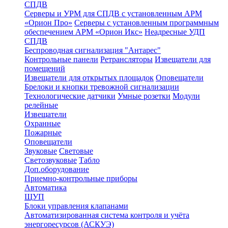
СПДВ
Серверы и УРМ для СПДВ с установленным АРМ
«Орион Про»
Серверы с установленным программным
обеспечением АРМ «Орион Икс»
Неадресные УДП
СПДВ
Беспроводная сигнализация "Антарес"
Контрольные панели
Ретрансляторы
Извещатели для
помещений
Извещатели для открытых площадок
Оповещатели
Брелоки и кнопки тревожной сигнализации
Технологические датчики
Умные розетки
Модули
релейные
Извещатели
Охранные
Пожарные
Оповещатели
Звуковые
Световые
Светозвуковые
Табло
Доп.оборудование
Приемно-контрольные приборы
Автоматика
ЩУП
Блоки управления клапанами
Автоматизированная система контроля и учёта
энергоресурсов (АСКУЭ)