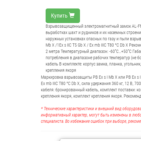
Купить
Взрывозащищенный электромагнитный замок AL-FM
выработках шахт и рудников и их наземных строени
наружных установках опасных по газу и пыли взрыв
Mb X /1Ex s IIC T5 Gb X / Ex mb IIIC T80 °C Db X Р
2 метра Температурный диапазон: -60˚С…+50˚С Габа
потребления в диапазоне рабочих температур (не б
кабель В комплекте: корпус замка, планка, угольни
крепления якоря
Маркировка взрывозащиты РВ Ex s I Mb X или РВ Ex s I Mb 
Ex mb IIIC T80 °C Db X, сила удержания 360 кг, 12 В, 70
кабеля: бронированный кабель, комплект поставки: ко
крепления якоря, комплект крепления якоря. Рекомен
* Технические характеристики и внешний вид оборудова
информативный характер, могут быть изменены в люб
специалиста. Во избежание ошибок при выборе, рекоме