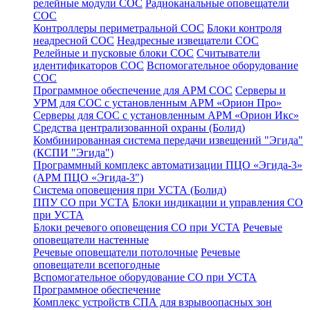
релейные модули СОС
Радиоканальные оповещатели
СОС
Контроллеры периметральной СОС
Блоки контроля
неадресной СОС
Неадресные извещатели СОС
Релейные и пусковые блоки СОС
Считыватели
идентификаторов СОС
Вспомогательное оборудование
СОС
Программное обеспечение для АРМ СОС
Серверы и
УРМ для СОС с установленным АРМ «Орион Про»
Серверы для СОС с установленным АРМ «Орион Икс»
Средства централизованной охраны (Болид)
Комбинированная система передачи извещений "Эгида"
(КСПИ "Эгида")
Программный комплекс автоматизации ПЦО «Эгида-3»
(АРМ ПЦО «Эгида-3")
Система оповещения при УСТА (Болид)
ППУ СО при УСТА
Блоки индикации и управления СО
при УСТА
Блоки речевого оповещения СО при УСТА
Речевые
оповещатели настенные
Речевые оповещатели потолочные
Речевые
оповещатели всепогодные
Вспомогательное оборудование СО при УСТА
Программное обеспечение
Комплекс устройств СПА для взрывоопасных зон