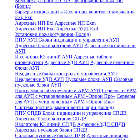
Комплекс устройств СПА для взрывоопасных зон
(Болид)
Барьеры искрозащиты
Изоляторы короткого замыкания
Exi, Exd
Адресные ИП Exi
Адресные ИП Exm
Адресные ИП Exd
Адресные УДП Exd
Установки пожаротушения (Болид)
ППУ АУП
Блоки индикации и управления АУП
Адресные блоки контроля АУП
Адресные расширители
АУП
Изоляторы КЗ линий АУП
Адресные табло и
оповещатели
Адресные УДП АУП
Адресные релейные
блоки АУП
Неадресные блоки контроля и управления АУП
Неадресные УДП АУП
Пусковые блоки АУП
Силовые
пусковые блоки АУП
Программное обеспечение и АРМ АУП
Серверы и УРМ
для АУП с установленным АРМ «Орион Про»
Серверы
для АУП с установленным АРМ «Орион Икс»
Система противодымной вентиляции (Болид)
ППУ СПДВ
Блоки индикации и управления СПДВ
Адресные блоки контроля СПДВ
Изоляторы КЗ линий СПДВ
Адресные УДП СПДВ
Адресные пусковые блоки СПДВ
Силовые пусковые блоки СПДВ
Адресные приводы