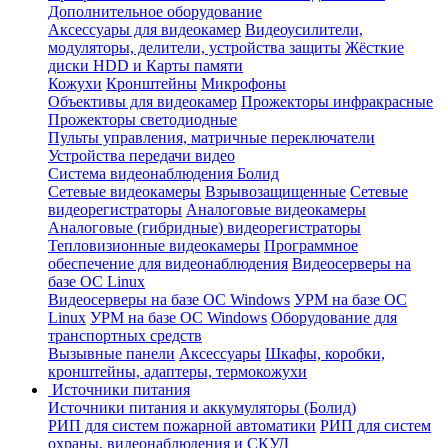
Дополнительное оборудование
Аксессуары для видеокамер
Видеоусилители,
модуляторы, делители, устройства защиты
Жёсткие
диски HDD и Карты памяти
Кожухи
Кронштейны
Микрофоны
Объективы для видеокамер
Прожекторы инфракрасные
Прожекторы светодиодные
Пульты управления, матричные переключатели
Устройства передачи видео
Система видеонаблюдения Болид
Сетевые видеокамеры
Взрывозащищенные
Сетевые
видеорегистраторы
Аналоговые видеокамеры
Аналоговые (гибридные) видеорегистраторы
Тепловизионные видеокамеры
Программное
обеспечение для видеонаблюдения
Видеосерверы на
базе ОС Linux
Видеосерверы на базе ОС Windows
УРМ на базе ОС
Linux
УРМ на базе ОС Windows
Оборудование для
транспортных средств
Вызывные панели
Аксессуары
Шкафы, коробки,
кронштейны, адаптеры, термокожухи
Источники питания
Источники питания и аккумуляторы (Болид)
РИП для систем пожарной автоматики
РИП для систем
охраны, видеонаблюдения и СКУД