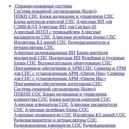
Охранно-пожарные системы
Система пожарной сигнализации (Болид)
ППКП СПС
Блоки индикации и управления СПС
Блоки контроля адресной СПС
Адресные ИП для
С2000-КДЛ
Адресные ИП для Сигнал-10
Адресный ИПТЛ с термокабелем
Адресные
расширители СПС
Адресные релейные блоки СПС
Изоляторы КЗ линий СПС
Радиорасширители и
ретрансляторы СПС
Адресные радиоканальные ИП
Блоки контроля
неадресной СПС
Неадресные ИП
Релейные и пусковые
блоки СПС
Вспомогательное оборудование СПС
Программное обеспечение и АРМ СПС
Серверы и УРМ
для СПС с установленным АРМ «Орион Про»
Серверы
для СПС с установленным АРМ «Орион Икс»
Программное обеспечение интеграции СПС
Система охранной сигнализации (Болид)
ППКОП СОС
Блоки индикации и управления,
клавиатуры СОС
Блоки контроля адресной СОС
Адресные извещатели СОС
Адресные расширители
СОС
Адресные релейные блоки СОС
Адресные оповещатели СОС
Изоляторы КЗ линий СОС
Радиорасширители и ретрансляторы СОС
Радиоканальные извещатели СОС
Радиоканальные