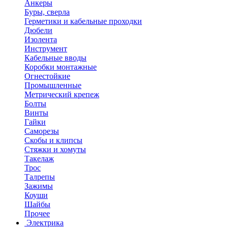
Анкеры
Буры, сверла
Герметики и кабельные проходки
Дюбели
Изолента
Инструмент
Кабельные вводы
Коробки монтажные
Огнестойкие
Промышленные
Метрический крепеж
Болты
Винты
Гайки
Саморезы
Скобы и клипсы
Стяжки и хомуты
Такелаж
Трос
Талрепы
Зажимы
Коуши
Шайбы
Прочее
Электрика