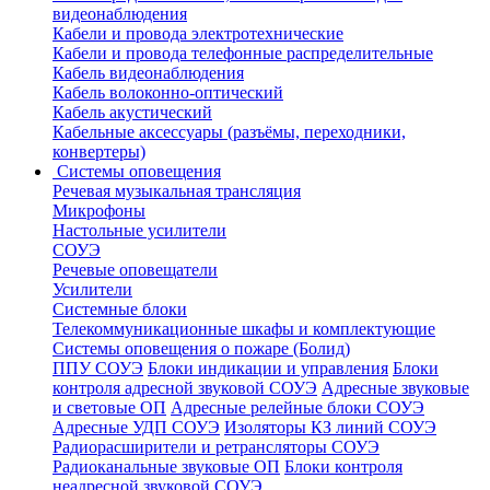
видеонаблюдения
Кабели и провода электротехнические
Кабели и провода телефонные распределительные
Кабель видеонаблюдения
Кабель волоконно-оптический
Кабель акустический
Кабельные аксессуары (разъёмы, переходники,
конвертеры)
Системы оповещения
Речевая музыкальная трансляция
Микрофоны
Настольные усилители
СОУЭ
Речевые оповещатели
Усилители
Системные блоки
Телекоммуникационные шкафы и комплектующие
Системы оповещения о пожаре (Болид)
ППУ СОУЭ
Блоки индикации и управления
Блоки
контроля адресной звуковой СОУЭ
Адресные звуковые
и световые ОП
Адресные релейные блоки СОУЭ
Адресные УДП СОУЭ
Изоляторы КЗ линий СОУЭ
Радиорасширители и ретрансляторы СОУЭ
Радиоканальные звуковые ОП
Блоки контроля
неадресной звуковой СОУЭ