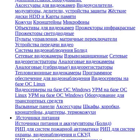
Аксессуары для видеокамер
Видеоусилители,
модуляторы, делители, устройства защиты
Жёсткие
диски HDD и Карты памяти
Кожухи
Кронштейны
Микрофоны
Объективы для видеокамер
Прожекторы инфракрасные
Прожекторы светодиодные
Пульты управления, матричные переключатели
Устройства передачи видео
Система видеонаблюдения Болид
Сетевые видеокамеры
Взрывозащищенные
Сетевые
видеорегистраторы
Аналоговые видеокамеры
Аналоговые (гибридные) видеорегистраторы
Тепловизионные видеокамеры
Программное
обеспечение для видеонаблюдения
Видеосерверы на
базе ОС Linux
Видеосерверы на базе ОС Windows
УРМ на базе ОС
Linux
УРМ на базе ОС Windows
Оборудование для
транспортных средств
Вызывные панели
Аксессуары
Шкафы, коробки,
кронштейны, адаптеры, термокожухи
Источники питания
Источники питания и аккумуляторы (Болид)
РИП для систем пожарной автоматики
РИП для систем
охраны, видеонаблюдения и СКУД