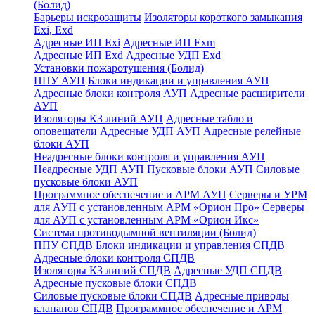
(Болид)
Барьеры искрозащиты
Изоляторы короткого замыкания
Exi, Exd
Адресные ИП Exi
Адресные ИП Exm
Адресные ИП Exd
Адресные УДП Exd
Установки пожаротушения (Болид)
ППУ АУП
Блоки индикации и управления АУП
Адресные блоки контроля АУП
Адресные расширители
АУП
Изоляторы КЗ линий АУП
Адресные табло и
оповещатели
Адресные УДП АУП
Адресные релейные
блоки АУП
Неадресные блоки контроля и управления АУП
Неадресные УДП АУП
Пусковые блоки АУП
Силовые
пусковые блоки АУП
Программное обеспечение и АРМ АУП
Серверы и УРМ
для АУП с установленным АРМ «Орион Про»
Серверы
для АУП с установленным АРМ «Орион Икс»
Система противодымной вентиляции (Болид)
ППУ СПДВ
Блоки индикации и управления СПДВ
Адресные блоки контроля СПДВ
Изоляторы КЗ линий СПДВ
Адресные УДП СПДВ
Адресные пусковые блоки СПДВ
Силовые пусковые блоки СПДВ
Адресные приводы
клапанов СПДВ
Программное обеспечение и АРМ