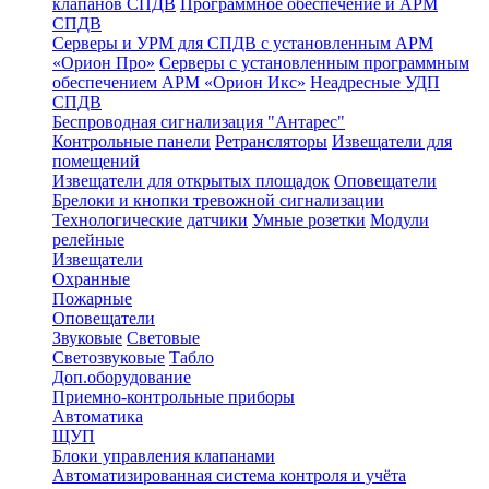
клапанов СПДВ
Программное обеспечение и АРМ
СПДВ
Серверы и УРМ для СПДВ с установленным АРМ
«Орион Про»
Серверы с установленным программным
обеспечением АРМ «Орион Икс»
Неадресные УДП
СПДВ
Беспроводная сигнализация "Антарес"
Контрольные панели
Ретрансляторы
Извещатели для
помещений
Извещатели для открытых площадок
Оповещатели
Брелоки и кнопки тревожной сигнализации
Технологические датчики
Умные розетки
Модули
релейные
Извещатели
Охранные
Пожарные
Оповещатели
Звуковые
Световые
Светозвуковые
Табло
Доп.оборудование
Приемно-контрольные приборы
Автоматика
ЩУП
Блоки управления клапанами
Автоматизированная система контроля и учёта