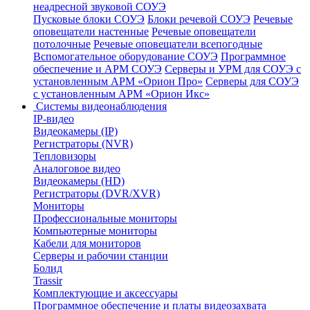
неадресной звуковой СОУЭ
Пусковые блоки СОУЭ
Блоки речевой СОУЭ
Речевые
оповещатели настенные
Речевые оповещатели
потолочные
Речевые оповещатели всепогодные
Вспомогательное оборудование СОУЭ
Программное
обеспечение и АРМ СОУЭ
Серверы и УРМ для СОУЭ с
установленным АРМ «Орион Про»
Серверы для СОУЭ
с установленным АРМ «Орион Икс»
Системы видеонаблюдения
IP-видео
Видеокамеры (IP)
Регистраторы (NVR)
Тепловизоры
Аналоговое видео
Видеокамеры (HD)
Регистраторы (DVR/XVR)
Мониторы
Профессиональные мониторы
Компьютерные мониторы
Кабели для мониторов
Серверы и рабочии станции
Болид
Trassir
Комплектующие и аксессуары
Программное обеспечение и платы видеозахвата