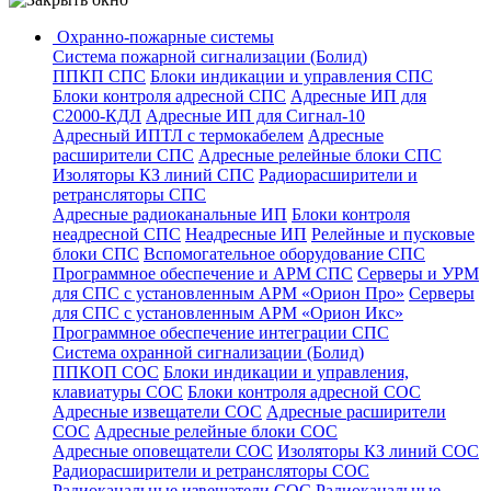
Охранно-пожарные системы
Система пожарной сигнализации (Болид)
ППКП СПС
Блоки индикации и управления СПС
Блоки контроля адресной СПС
Адресные ИП для
С2000-КДЛ
Адресные ИП для Сигнал-10
Адресный ИПТЛ с термокабелем
Адресные
расширители СПС
Адресные релейные блоки СПС
Изоляторы КЗ линий СПС
Радиорасширители и
ретрансляторы СПС
Адресные радиоканальные ИП
Блоки контроля
неадресной СПС
Неадресные ИП
Релейные и пусковые
блоки СПС
Вспомогательное оборудование СПС
Программное обеспечение и АРМ СПС
Серверы и УРМ
для СПС с установленным АРМ «Орион Про»
Серверы
для СПС с установленным АРМ «Орион Икс»
Программное обеспечение интеграции СПС
Система охранной сигнализации (Болид)
ППКОП СОС
Блоки индикации и управления,
клавиатуры СОС
Блоки контроля адресной СОС
Адресные извещатели СОС
Адресные расширители
СОС
Адресные релейные блоки СОС
Адресные оповещатели СОС
Изоляторы КЗ линий СОС
Радиорасширители и ретрансляторы СОС
Радиоканальные извещатели СОС
Радиоканальные