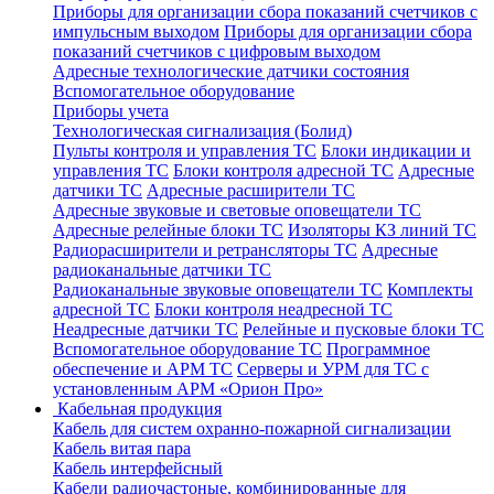
Приборы для организации сбора показаний счетчиков с
импульсным выходом
Приборы для организации сбора
показаний счетчиков с цифровым выходом
Адресные технологические датчики состояния
Вспомогательное оборудование
Приборы учета
Технологическая сигнализация (Болид)
Пульты контроля и управления ТС
Блоки индикации и
управления ТС
Блоки контроля адресной ТС
Адресные
датчики ТС
Адресные расширители ТС
Адресные звуковые и световые оповещатели ТС
Адресные релейные блоки ТС
Изоляторы КЗ линий ТС
Радиорасширители и ретрансляторы ТС
Адресные
радиоканальные датчики ТС
Радиоканальные звуковые оповещатели ТС
Комплекты
адресной ТС
Блоки контроля неадресной ТС
Неадресные датчики ТС
Релейные и пусковые блоки ТС
Вспомогательное оборудование ТС
Программное
обеспечение и АРМ ТС
Серверы и УРМ для ТС с
установленным АРМ «Орион Про»
Кабельная продукция
Кабель для систем охранно-пожарной сигнализации
Кабель витая пара
Кабель интерфейсный
Кабели радиочастоные, комбинированные для