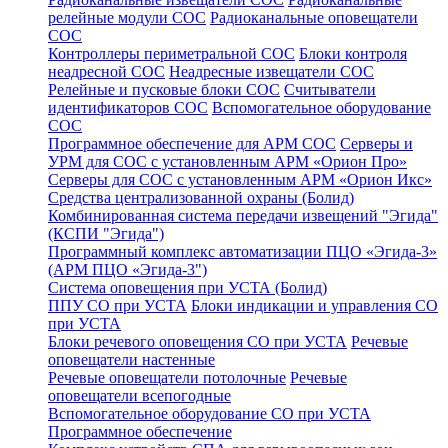
релейные модули СОС
Радиоканальные оповещатели
СОС
Контроллеры периметральной СОС
Блоки контроля
неадресной СОС
Неадресные извещатели СОС
Релейные и пусковые блоки СОС
Считыватели
идентификаторов СОС
Вспомогательное оборудование
СОС
Программное обеспечение для АРМ СОС
Серверы и
УРМ для СОС с установленным АРМ «Орион Про»
Серверы для СОС с установленным АРМ «Орион Икс»
Средства централизованной охраны (Болид)
Комбинированная система передачи извещений "Эгида"
(КСПИ "Эгида")
Программный комплекс автоматизации ПЦО «Эгида-3»
(АРМ ПЦО «Эгида-3")
Система оповещения при УСТА (Болид)
ППУ СО при УСТА
Блоки индикации и управления СО
при УСТА
Блоки речевого оповещения СО при УСТА
Речевые
оповещатели настенные
Речевые оповещатели потолочные
Речевые
оповещатели всепогодные
Вспомогательное оборудование СО при УСТА
Программное обеспечение