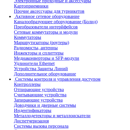
Электронные проходные и аксессуары
Картоприемники
Прочие аксессуары для турникетов
Активное сетевое оборудование
Каналообразующее оборудование (Болид)
Преобразователи интерйфейсов
Сетевые коммутаторы и модули
Коммутаторы
Маршрутизаторы (роутеры)
Радиомосты, антенны
Инжекторы и сплиттеры
Медиаконверторы и SFP-модули
Удлинители Ethernet
Устройства Защиты Линий
Дополнительное оборудование
Системы контроля и управления доступом
Контроллеры
Отпирающие устройства
Считывающие устройства
Запирающие устройства
Доводчики и дверные системы
Индентификаторы
Металлодетекторы и металлоискатели
Диспетчеризация
Системы вызова персонала