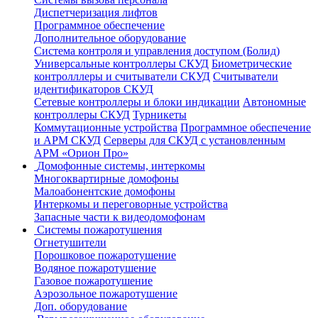
Диспетчеризация лифтов
Программное обеспечение
Дополнительное оборудование
Система контроля и управления доступом (Болид)
Универсальные контроллеры СКУД
Биометрические
контролллеры и считыватели СКУД
Считыватели
идентификаторов СКУД
Сетевые контроллеры и блоки индикации
Автономные
контроллеры СКУД
Турникеты
Коммутационные устройства
Программное обеспечение
и АРМ СКУД
Серверы для СКУД с установленным
АРМ «Орион Про»
Домофонные системы, интеркомы
Многоквартирные домофоны
Малоабонентские домофоны
Интеркомы и переговорные устройства
Запасные части к видеодомофонам
Системы пожаротушения
Огнетушители
Порошковое пожаротушение
Водяное пожаротушение
Газовое пожаротушение
Аэрозольное пожаротушение
Доп. оборудование