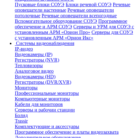
Пусковые блоки СОУЭ
Блоки речевой СОУЭ
Речевые
оповещатели настенные
Речевые оповещатели
потолочные
Речевые оповещатели всепогодные
Вспомогательное оборудование СОУЭ
Программное
обеспечение и АРМ СОУЭ
Серверы и УРМ для СОУЭ с
установленным АРМ «Орион Про»
Серверы для СОУЭ
с установленным АРМ «Орион Икс»
Системы видеонаблюдения
IP-видео
Видеокамеры (IP)
Регистраторы (NVR)
Тепловизоры
Аналоговое видео
Видеокамеры (HD)
Регистраторы (DVR/XVR)
Мониторы
Профессиональные мониторы
Компьютерные мониторы
Кабели для мониторов
Серверы и рабочии станции
Болид
Trassir
Комплектующие и аксессуары
Программное обеспечение и платы видеозахвата
Дополнительное оборудование