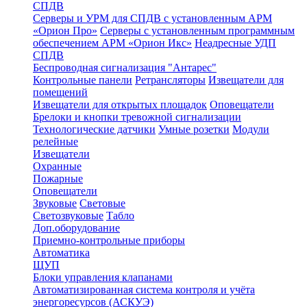
СПДВ
Серверы и УРМ для СПДВ с установленным АРМ
«Орион Про»
Серверы с установленным программным
обеспечением АРМ «Орион Икс»
Неадресные УДП
СПДВ
Беспроводная сигнализация "Антарес"
Контрольные панели
Ретрансляторы
Извещатели для
помещений
Извещатели для открытых площадок
Оповещатели
Брелоки и кнопки тревожной сигнализации
Технологические датчики
Умные розетки
Модули
релейные
Извещатели
Охранные
Пожарные
Оповещатели
Звуковые
Световые
Светозвуковые
Табло
Доп.оборудование
Приемно-контрольные приборы
Автоматика
ЩУП
Блоки управления клапанами
Автоматизированная система контроля и учёта
энергоресурсов (АСКУЭ)