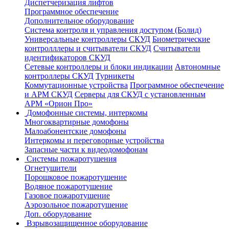
Диспетчеризация лифтов
Программное обеспечение
Дополнительное оборудование
Система контроля и управления доступом (Болид)
Универсальные контроллеры СКУД
Биометрические
контролллеры и считыватели СКУД
Считыватели
идентификаторов СКУД
Сетевые контроллеры и блоки индикации
Автономные
контроллеры СКУД
Турникеты
Коммутационные устройства
Программное обеспечение
и АРМ СКУД
Серверы для СКУД с установленным
АРМ «Орион Про»
Домофонные системы, интеркомы
Многоквартирные домофоны
Малоабонентские домофоны
Интеркомы и переговорные устройства
Запасные части к видеодомофонам
Системы пожаротушения
Огнетушители
Порошковое пожаротушение
Водяное пожаротушение
Газовое пожаротушение
Аэрозольное пожаротушение
Доп. оборудование
Взрывозащищенное оборудование