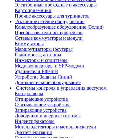
Электронные проходные и аксессуары
Картоприемники
Прочие аксессуары для турникетов
Активное сетевое оборудование
Каналообразующее оборудование (Болид)
Преобразователи интерйфейсов
Сетевые коммутаторы и модули
Коммутаторы
Маршрутизаторы (роутеры)
Радиомосты, антенны
Инжекторы и сплиттеры
Медиаконверторы и SFP-модули
Удлинители Ethernet
Устройства Защиты Линий
Дополнительное оборудование
Системы контроля и управления доступом
Контроллеры
Отпирающие устройства
Считывающие устройства
Запирающие устройства
Доводчики и дверные системы
Индентификаторы
Металлодетекторы и металлоискатели
Диспетчеризация
Системы вызова персонала