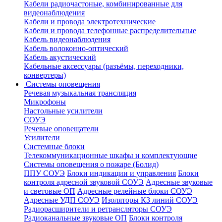
Кабели радиочастоные, комбинированные для
видеонаблюдения
Кабели и провода электротехнические
Кабели и провода телефонные распределительные
Кабель видеонаблюдения
Кабель волоконно-оптический
Кабель акустический
Кабельные аксессуары (разъёмы, переходники,
конвертеры)
Системы оповещения
Речевая музыкальная трансляция
Микрофоны
Настольные усилители
СОУЭ
Речевые оповещатели
Усилители
Системные блоки
Телекоммуникационные шкафы и комплектующие
Системы оповещения о пожаре (Болид)
ППУ СОУЭ
Блоки индикации и управления
Блоки
контроля адресной звуковой СОУЭ
Адресные звуковые
и световые ОП
Адресные релейные блоки СОУЭ
Адресные УДП СОУЭ
Изоляторы КЗ линий СОУЭ
Радиорасширители и ретрансляторы СОУЭ
Радиоканальные звуковые ОП
Блоки контроля