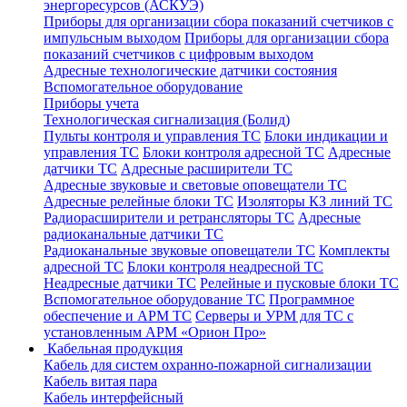
энергоресурсов (АСКУЭ)
Приборы для организации сбора показаний счетчиков с
импульсным выходом
Приборы для организации сбора
показаний счетчиков с цифровым выходом
Адресные технологические датчики состояния
Вспомогательное оборудование
Приборы учета
Технологическая сигнализация (Болид)
Пульты контроля и управления ТС
Блоки индикации и
управления ТС
Блоки контроля адресной ТС
Адресные
датчики ТС
Адресные расширители ТС
Адресные звуковые и световые оповещатели ТС
Адресные релейные блоки ТС
Изоляторы КЗ линий ТС
Радиорасширители и ретрансляторы ТС
Адресные
радиоканальные датчики ТС
Радиоканальные звуковые оповещатели ТС
Комплекты
адресной ТС
Блоки контроля неадресной ТС
Неадресные датчики ТС
Релейные и пусковые блоки ТС
Вспомогательное оборудование ТС
Программное
обеспечение и АРМ ТС
Серверы и УРМ для ТС с
установленным АРМ «Орион Про»
Кабельная продукция
Кабель для систем охранно-пожарной сигнализации
Кабель витая пара
Кабель интерфейсный