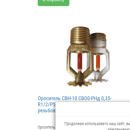
Ороситель СВН-10 CBO0-PНд 0,35-
R1/2/P57.B3 белый, спринклерный, с
резьбовым герметиком (заказ по 30ш
Продолжая использовать наш сайт, вы 
Ороситель спринклерный розеткой вниз CBO0-PBо(д)0,
обеспечивают