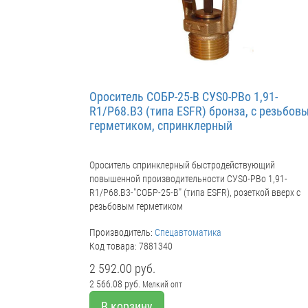
Ороситель СОБР-25-В CУS0-РВо 1,91-
R1/P68.B3 (типа ESFR) бронза, с резьбов
герметиком, спринклерный
Ороситель спринклерный быстродействующий
повышенной производительности CУS0-РВо 1,91-
R1/P68.B3-"СОБР-25-В" (типа ESFR), розеткой вверх с
резьбовым герметиком
Производитель:
Спецавтоматика
Код товара: 7881340
2 592.00 руб.
2 566.08 руб.
Мелкий опт
В корзину