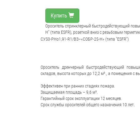
Купить
Ороситель спринклерный быстродействующий повыш
Н" (типа ESFR), розеткой вниз с резьбовым гермети
СУS0-РНо1,91-R1/ВЗ–«СОБР-25-Н» (типа "ESFR")
Ороситель дренчерный быстродействующий повыше
складов, высота которых до 12,2 м²., а помещения с вы
Эффективен при ранних стадиях пожара.
Защищаемая площадь – 9,6 м².
Гарантийный срок эксплуатации 12 месяцев.
Срок службы оросителей общего назначения 10 лет.