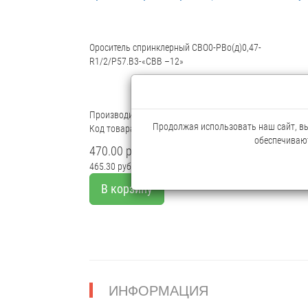
Ороситель спринклерный CBO0-PBо(д)0,47-
R1/2/P57.B3-«CBB –12»
Производитель:
Спецавтоматика
Продолжая использовать наш сайт, вы 
Код товара: 7877815
обеспечивают
470.00 руб.
465.30 руб.
Мелкий опт
В корзину
ИНФОРМАЦИЯ