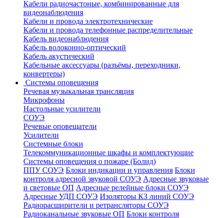
Кабели радиочастоные, комбинированные для
видеонаблюдения
Кабели и провода электротехнические
Кабели и провода телефонные распределительные
Кабель видеонаблюдения
Кабель волоконно-оптический
Кабель акустический
Кабельные аксессуары (разъёмы, переходники,
конвертеры)
Системы оповещения
Речевая музыкальная трансляция
Микрофоны
Настольные усилители
СОУЭ
Речевые оповещатели
Усилители
Системные блоки
Телекоммуникационные шкафы и комплектующие
Системы оповещения о пожаре (Болид)
ППУ СОУЭ
Блоки индикации и управления
Блоки
контроля адресной звуковой СОУЭ
Адресные звуковые
и световые ОП
Адресные релейные блоки СОУЭ
Адресные УДП СОУЭ
Изоляторы КЗ линий СОУЭ
Радиорасширители и ретрансляторы СОУЭ
Радиоканальные звуковые ОП
Блоки контроля