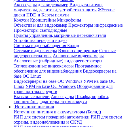
Аксессуары для видеокамер
Видеоусилители,
модуляторы, делители, устройства защиты
Жёсткие
диски HDD и Карты памяти
Кожухи
Кронштейны
Микрофоны
Объективы для видеокамер
Прожекторы инфракрасные
Прожекторы светодиодные
Пульты управления, матричные переключатели
Устройства передачи видео
Система видеонаблюдения Болид
Сетевые видеокамеры
Взрывозащищенные
Сетевые
видеорегистраторы
Аналоговые видеокамеры
Аналоговые (гибридные) видеорегистраторы
Тепловизионные видеокамеры
Программное
обеспечение для видеонаблюдения
Видеосерверы на
базе ОС Linux
Видеосерверы на базе ОС Windows
УРМ на базе ОС
Linux
УРМ на базе ОС Windows
Оборудование для
транспортных средств
Вызывные панели
Аксессуары
Шкафы, коробки,
кронштейны, адаптеры, термокожухи
Источники питания
Источники питания и аккумуляторы (Болид)
РИП для систем пожарной автоматики
РИП для систем
охраны, видеонаблюдения и СКУД