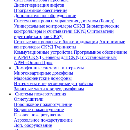
Диспетчеризация лифтов
Программное обеспечение
Дополнительное оборудование
Система контроля и управления доступом (Болид)
Универсальные контроллеры СКУД
Биометрические
контролллеры и считыватели СКУД
Считыватели
идентификаторов СКУД
Сетевые контроллеры и блоки индикации
Автономные
контроллеры СКУД
Турникеты
Коммутационные устройства
Программное обеспечение
и АРМ СКУД
Серверы для СКУД с установленным
АРМ «Орион Про»
Домофонные системы, интеркомы
Многоквартирные домофоны
Малоабонентские домофоны
Интеркомы и переговорные устройства
Запасные части к видеодомофонам
Системы пожаротушения
Огнетушители
Порошковое пожаротушение
Водяное пожаротушение
Газовое пожаротушение
Аэрозольное пожаротушение
Доп. оборудование