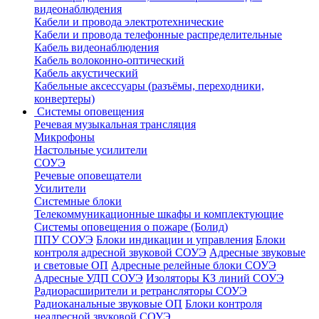
видеонаблюдения
Кабели и провода электротехнические
Кабели и провода телефонные распределительные
Кабель видеонаблюдения
Кабель волоконно-оптический
Кабель акустический
Кабельные аксессуары (разъёмы, переходники,
конвертеры)
Системы оповещения
Речевая музыкальная трансляция
Микрофоны
Настольные усилители
СОУЭ
Речевые оповещатели
Усилители
Системные блоки
Телекоммуникационные шкафы и комплектующие
Системы оповещения о пожаре (Болид)
ППУ СОУЭ
Блоки индикации и управления
Блоки
контроля адресной звуковой СОУЭ
Адресные звуковые
и световые ОП
Адресные релейные блоки СОУЭ
Адресные УДП СОУЭ
Изоляторы КЗ линий СОУЭ
Радиорасширители и ретрансляторы СОУЭ
Радиоканальные звуковые ОП
Блоки контроля
неадресной звуковой СОУЭ