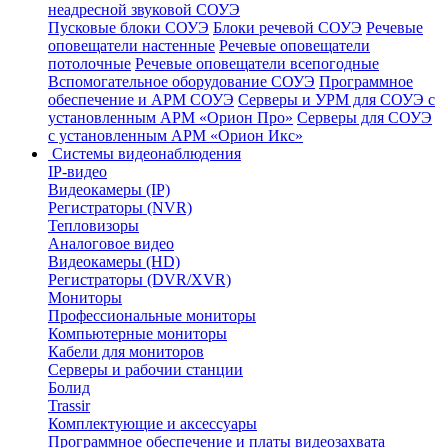
неадресной звуковой СОУЭ
Пусковые блоки СОУЭ
Блоки речевой СОУЭ
Речевые
оповещатели настенные
Речевые оповещатели
потолочные
Речевые оповещатели всепогодные
Вспомогательное оборудование СОУЭ
Программное
обеспечение и АРМ СОУЭ
Серверы и УРМ для СОУЭ с
установленным АРМ «Орион Про»
Серверы для СОУЭ
с установленным АРМ «Орион Икс»
Системы видеонаблюдения
IP-видео
Видеокамеры (IP)
Регистраторы (NVR)
Тепловизоры
Аналоговое видео
Видеокамеры (HD)
Регистраторы (DVR/XVR)
Мониторы
Профессиональные мониторы
Компьютерные мониторы
Кабели для мониторов
Серверы и рабочии станции
Болид
Trassir
Комплектующие и аксессуары
Программное обеспечение и платы видеозахвата