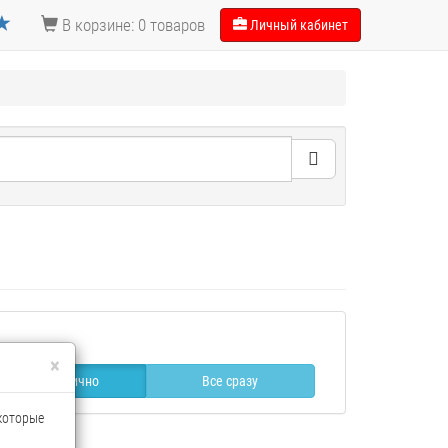
В корзине: 0 товаров
Личный кабинет
×
Постранично
Все сразу
 которые