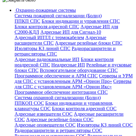
Охранно-пожарные системы
Система пожарной сигнализации (Болид)
ППКП СПС
Блоки индикации и управления СПС
Блоки контроля адресной СПС
Адресные ИП для
С2000-КДЛ
Адресные ИП для Сигнал-10
Адресный ИПТЛ с термокабелем
Адресные
расширители СПС
Адресные релейные блоки СПС
Изоляторы КЗ линий СПС
Радиорасширители и
ретрансляторы СПС
Адресные радиоканальные ИП
Блоки контроля
неадресной СПС
Неадресные ИП
Релейные и пусковые
блоки СПС
Вспомогательное оборудование СПС
Программное обеспечение и АРМ СПС
Серверы и УРМ
для СПС с установленным АРМ «Орион Про»
Серверы
для СПС с установленным АРМ «Орион Икс»
Программное обеспечение интеграции СПС
Система охранной сигнализации (Болид)
ППКОП СОС
Блоки индикации и управления,
клавиатуры СОС
Блоки контроля адресной СОС
Адресные извещатели СОС
Адресные расширители
СОС
Адресные релейные блоки СОС
Адресные оповещатели СОС
Изоляторы КЗ линий СОС
Радиорасширители и ретрансляторы СОС
Радиоканальные извещатели СОС
Радиоканальные