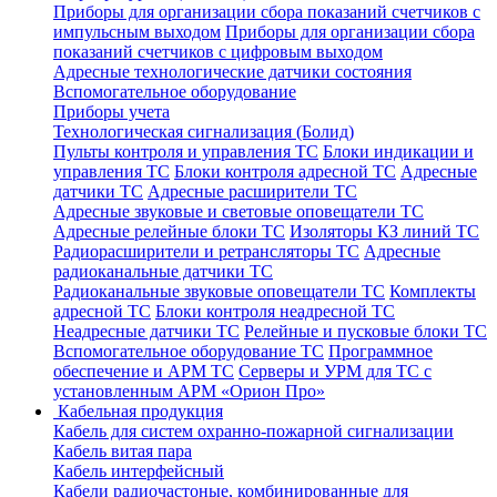
Приборы для организации сбора показаний счетчиков с
импульсным выходом
Приборы для организации сбора
показаний счетчиков с цифровым выходом
Адресные технологические датчики состояния
Вспомогательное оборудование
Приборы учета
Технологическая сигнализация (Болид)
Пульты контроля и управления ТС
Блоки индикации и
управления ТС
Блоки контроля адресной ТС
Адресные
датчики ТС
Адресные расширители ТС
Адресные звуковые и световые оповещатели ТС
Адресные релейные блоки ТС
Изоляторы КЗ линий ТС
Радиорасширители и ретрансляторы ТС
Адресные
радиоканальные датчики ТС
Радиоканальные звуковые оповещатели ТС
Комплекты
адресной ТС
Блоки контроля неадресной ТС
Неадресные датчики ТС
Релейные и пусковые блоки ТС
Вспомогательное оборудование ТС
Программное
обеспечение и АРМ ТС
Серверы и УРМ для ТС с
установленным АРМ «Орион Про»
Кабельная продукция
Кабель для систем охранно-пожарной сигнализации
Кабель витая пара
Кабель интерфейсный
Кабели радиочастоные, комбинированные для