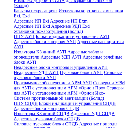
Комплекс устройств СПА для взрывоопасных зон
(Болид)
Барьеры искрозащиты
Изоляторы короткого замыкания
Exi, Exd
Адресные ИП Exi
Адресные ИП Exm
Адресные ИП Exd
Адресные УДП Exd
Установки пожаротушения (Болид)
ППУ АУП
Блоки индикации и управления АУП
Адресные блоки контроля АУП
Адресные расширители
АУП
Изоляторы КЗ линий АУП
Адресные табло и
оповещатели
Адресные УДП АУП
Адресные релейные
блоки АУП
Неадресные блоки контроля и управления АУП
Неадресные УДП АУП
Пусковые блоки АУП
Силовые
пусковые блоки АУП
Программное обеспечение и АРМ АУП
Серверы и УРМ
для АУП с установленным АРМ «Орион Про»
Серверы
для АУП с установленным АРМ «Орион Икс»
Система противодымной вентиляции (Болид)
ППУ СПДВ
Блоки индикации и управления СПДВ
Адресные блоки контроля СПДВ
Изоляторы КЗ линий СПДВ
Адресные УДП СПДВ
Адресные пусковые блоки СПДВ
Силовые пусковые блоки СПДВ
Адресные приводы