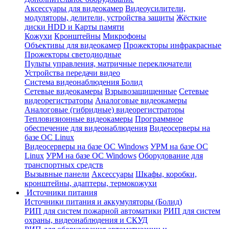
Аксессуары для видеокамер
Видеоусилители,
модуляторы, делители, устройства защиты
Жёсткие
диски HDD и Карты памяти
Кожухи
Кронштейны
Микрофоны
Объективы для видеокамер
Прожекторы инфракрасные
Прожекторы светодиодные
Пульты управления, матричные переключатели
Устройства передачи видео
Система видеонаблюдения Болид
Сетевые видеокамеры
Взрывозащищенные
Сетевые
видеорегистраторы
Аналоговые видеокамеры
Аналоговые (гибридные) видеорегистраторы
Тепловизионные видеокамеры
Программное
обеспечение для видеонаблюдения
Видеосерверы на
базе ОС Linux
Видеосерверы на базе ОС Windows
УРМ на базе ОС
Linux
УРМ на базе ОС Windows
Оборудование для
транспортных средств
Вызывные панели
Аксессуары
Шкафы, коробки,
кронштейны, адаптеры, термокожухи
Источники питания
Источники питания и аккумуляторы (Болид)
РИП для систем пожарной автоматики
РИП для систем
охраны, видеонаблюдения и СКУД