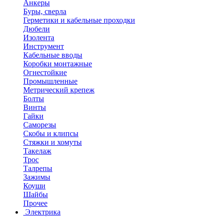
Анкеры
Буры, сверла
Герметики и кабельные проходки
Дюбели
Изолента
Инструмент
Кабельные вводы
Коробки монтажные
Огнестойкие
Промышленные
Метрический крепеж
Болты
Винты
Гайки
Саморезы
Скобы и клипсы
Стяжки и хомуты
Такелаж
Трос
Талрепы
Зажимы
Коуши
Шайбы
Прочее
Электрика