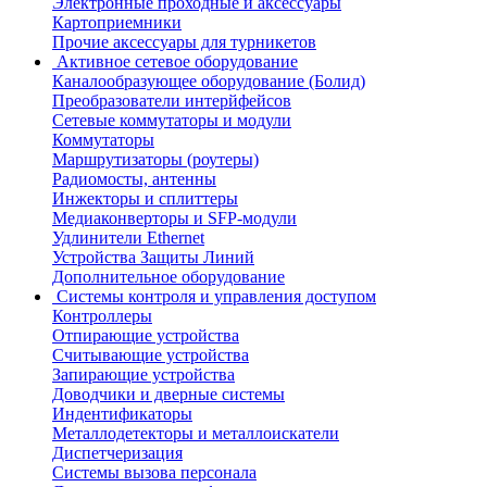
Электронные проходные и аксессуары
Картоприемники
Прочие аксессуары для турникетов
Активное сетевое оборудование
Каналообразующее оборудование (Болид)
Преобразователи интерйфейсов
Сетевые коммутаторы и модули
Коммутаторы
Маршрутизаторы (роутеры)
Радиомосты, антенны
Инжекторы и сплиттеры
Медиаконверторы и SFP-модули
Удлинители Ethernet
Устройства Защиты Линий
Дополнительное оборудование
Системы контроля и управления доступом
Контроллеры
Отпирающие устройства
Считывающие устройства
Запирающие устройства
Доводчики и дверные системы
Индентификаторы
Металлодетекторы и металлоискатели
Диспетчеризация
Системы вызова персонала