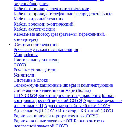
видеонаблюдения
Кабели и провода электротехнические
Кабели и провода телефонные распределительные
Кабель видеонаблюдения
Кабель волоконно-оптический
Кабель акустический
Кабельные аксессуары (разъёмы, переходники,
конвертеры)
Системы оповещения
Речевая музыкальная трансляция
Микрофоны
Настольные усилители
СОУЭ
Речевые оповещатели
Усилители
Системные блоки
Телекоммуникационные шкафы и комплектующие
Системы оповещения о пожаре (Болид)
ППУ СОУЭ
Блоки индикации и управления
Блоки
контроля адресной звуковой СОУЭ
Адресные звуковые
и световые ОП
Адресные релейные блоки СОУЭ
Адресные УДП СОУЭ
Изоляторы КЗ линий СОУЭ
Радиорасширители и ретрансляторы СОУЭ
Радиоканальные звуковые ОП
Блоки контроля
неадресной звуковой СОУЭ