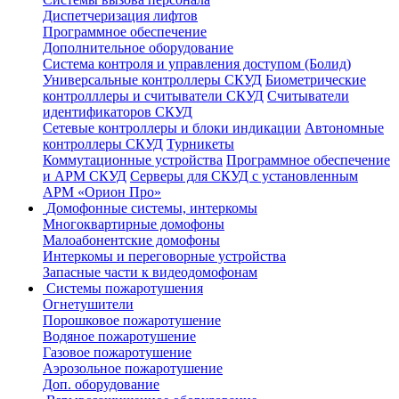
Диспетчеризация лифтов
Программное обеспечение
Дополнительное оборудование
Система контроля и управления доступом (Болид)
Универсальные контроллеры СКУД
Биометрические
контролллеры и считыватели СКУД
Считыватели
идентификаторов СКУД
Сетевые контроллеры и блоки индикации
Автономные
контроллеры СКУД
Турникеты
Коммутационные устройства
Программное обеспечение
и АРМ СКУД
Серверы для СКУД с установленным
АРМ «Орион Про»
Домофонные системы, интеркомы
Многоквартирные домофоны
Малоабонентские домофоны
Интеркомы и переговорные устройства
Запасные части к видеодомофонам
Системы пожаротушения
Огнетушители
Порошковое пожаротушение
Водяное пожаротушение
Газовое пожаротушение
Аэрозольное пожаротушение
Доп. оборудование