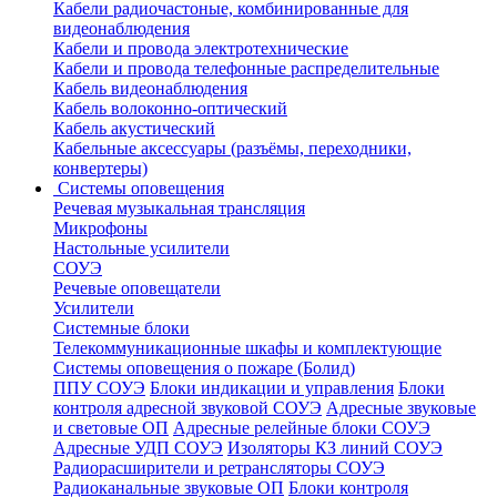
Кабели радиочастоные, комбинированные для
видеонаблюдения
Кабели и провода электротехнические
Кабели и провода телефонные распределительные
Кабель видеонаблюдения
Кабель волоконно-оптический
Кабель акустический
Кабельные аксессуары (разъёмы, переходники,
конвертеры)
Системы оповещения
Речевая музыкальная трансляция
Микрофоны
Настольные усилители
СОУЭ
Речевые оповещатели
Усилители
Системные блоки
Телекоммуникационные шкафы и комплектующие
Системы оповещения о пожаре (Болид)
ППУ СОУЭ
Блоки индикации и управления
Блоки
контроля адресной звуковой СОУЭ
Адресные звуковые
и световые ОП
Адресные релейные блоки СОУЭ
Адресные УДП СОУЭ
Изоляторы КЗ линий СОУЭ
Радиорасширители и ретрансляторы СОУЭ
Радиоканальные звуковые ОП
Блоки контроля