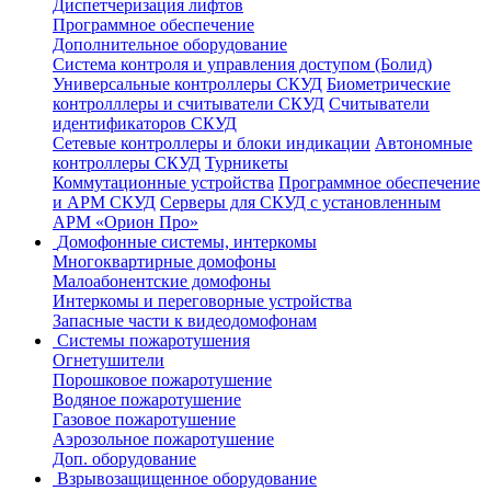
Диспетчеризация лифтов
Программное обеспечение
Дополнительное оборудование
Система контроля и управления доступом (Болид)
Универсальные контроллеры СКУД
Биометрические
контролллеры и считыватели СКУД
Считыватели
идентификаторов СКУД
Сетевые контроллеры и блоки индикации
Автономные
контроллеры СКУД
Турникеты
Коммутационные устройства
Программное обеспечение
и АРМ СКУД
Серверы для СКУД с установленным
АРМ «Орион Про»
Домофонные системы, интеркомы
Многоквартирные домофоны
Малоабонентские домофоны
Интеркомы и переговорные устройства
Запасные части к видеодомофонам
Системы пожаротушения
Огнетушители
Порошковое пожаротушение
Водяное пожаротушение
Газовое пожаротушение
Аэрозольное пожаротушение
Доп. оборудование
Взрывозащищенное оборудование