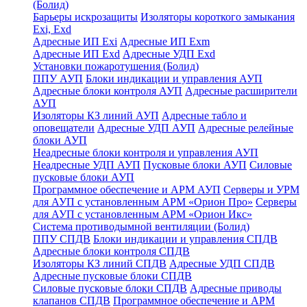
(Болид)
Барьеры искрозащиты
Изоляторы короткого замыкания
Exi, Exd
Адресные ИП Exi
Адресные ИП Exm
Адресные ИП Exd
Адресные УДП Exd
Установки пожаротушения (Болид)
ППУ АУП
Блоки индикации и управления АУП
Адресные блоки контроля АУП
Адресные расширители
АУП
Изоляторы КЗ линий АУП
Адресные табло и
оповещатели
Адресные УДП АУП
Адресные релейные
блоки АУП
Неадресные блоки контроля и управления АУП
Неадресные УДП АУП
Пусковые блоки АУП
Силовые
пусковые блоки АУП
Программное обеспечение и АРМ АУП
Серверы и УРМ
для АУП с установленным АРМ «Орион Про»
Серверы
для АУП с установленным АРМ «Орион Икс»
Система противодымной вентиляции (Болид)
ППУ СПДВ
Блоки индикации и управления СПДВ
Адресные блоки контроля СПДВ
Изоляторы КЗ линий СПДВ
Адресные УДП СПДВ
Адресные пусковые блоки СПДВ
Силовые пусковые блоки СПДВ
Адресные приводы
клапанов СПДВ
Программное обеспечение и АРМ