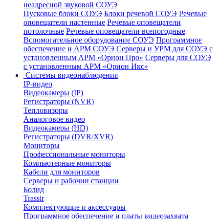
неадресной звуковой СОУЭ
Пусковые блоки СОУЭ
Блоки речевой СОУЭ
Речевые
оповещатели настенные
Речевые оповещатели
потолочные
Речевые оповещатели всепогодные
Вспомогательное оборудование СОУЭ
Программное
обеспечение и АРМ СОУЭ
Серверы и УРМ для СОУЭ с
установленным АРМ «Орион Про»
Серверы для СОУЭ
с установленным АРМ «Орион Икс»
Системы видеонаблюдения
IP-видео
Видеокамеры (IP)
Регистраторы (NVR)
Тепловизоры
Аналоговое видео
Видеокамеры (HD)
Регистраторы (DVR/XVR)
Мониторы
Профессиональные мониторы
Компьютерные мониторы
Кабели для мониторов
Серверы и рабочии станции
Болид
Trassir
Комплектующие и аксессуары
Программное обеспечение и платы видеозахвата