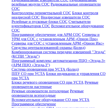
релейные модули СОС
Радиоканальные оповещатели
СОС
Контроллеры периметральной СОС
Блоки контроля
неадресной СОС
Неадресные извещатели СОС
Релейные и пусковые блоки СОС
Считыватели
идентификаторов СОС
Вспомогательное оборудование
СОС
Программное обеспечение для АРМ СОС
Серверы и
УРМ для СОС с установленным АРМ «Орион Про»
Серверы для СОС с установленным АРМ «Орион Икс»
Средства централизованной охраны (Болид)
Комбинированная система передачи извещений "Эгида"
(КСПИ "Эгида")
Программный комплекс автоматизации ПЦО «Эгида-3»
(АРМ ПЦО «Эгида-3")
Система оповещения при УСТА (Болид)
ППУ СО при УСТА
Блоки индикации и управления СО
при УСТА
Блоки речевого оповещения СО при УСТА
Речевые
оповещатели настенные
Речевые оповещатели потолочные
Речевые
оповещатели всепогодные
Вспомогательное оборудование СО при УСТА
Программное обеспечение