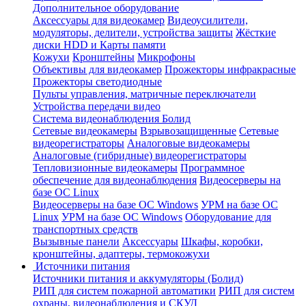
Дополнительное оборудование
Аксессуары для видеокамер
Видеоусилители,
модуляторы, делители, устройства защиты
Жёсткие
диски HDD и Карты памяти
Кожухи
Кронштейны
Микрофоны
Объективы для видеокамер
Прожекторы инфракрасные
Прожекторы светодиодные
Пульты управления, матричные переключатели
Устройства передачи видео
Система видеонаблюдения Болид
Сетевые видеокамеры
Взрывозащищенные
Сетевые
видеорегистраторы
Аналоговые видеокамеры
Аналоговые (гибридные) видеорегистраторы
Тепловизионные видеокамеры
Программное
обеспечение для видеонаблюдения
Видеосерверы на
базе ОС Linux
Видеосерверы на базе ОС Windows
УРМ на базе ОС
Linux
УРМ на базе ОС Windows
Оборудование для
транспортных средств
Вызывные панели
Аксессуары
Шкафы, коробки,
кронштейны, адаптеры, термокожухи
Источники питания
Источники питания и аккумуляторы (Болид)
РИП для систем пожарной автоматики
РИП для систем
охраны, видеонаблюдения и СКУД