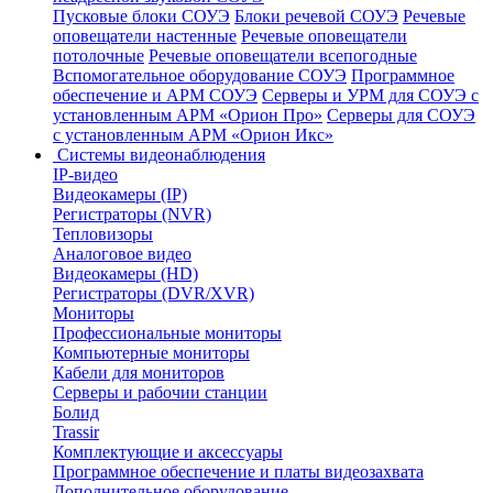
Пусковые блоки СОУЭ
Блоки речевой СОУЭ
Речевые
оповещатели настенные
Речевые оповещатели
потолочные
Речевые оповещатели всепогодные
Вспомогательное оборудование СОУЭ
Программное
обеспечение и АРМ СОУЭ
Серверы и УРМ для СОУЭ с
установленным АРМ «Орион Про»
Серверы для СОУЭ
с установленным АРМ «Орион Икс»
Системы видеонаблюдения
IP-видео
Видеокамеры (IP)
Регистраторы (NVR)
Тепловизоры
Аналоговое видео
Видеокамеры (HD)
Регистраторы (DVR/XVR)
Мониторы
Профессиональные мониторы
Компьютерные мониторы
Кабели для мониторов
Серверы и рабочии станции
Болид
Trassir
Комплектующие и аксессуары
Программное обеспечение и платы видеозахвата
Дополнительное оборудование