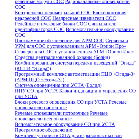
релейные модули СОС
Радиоканальные оповещатели
СОС
Контроллеры периметральной СОС
Блоки контроля
неадресной СОС
Неадресные извещатели СОС
Релейные и пусковые блоки СОС
Считыватели
идентификаторов СОС
Вспомогательное оборудование
СОС
Программное обеспечение для АРМ СОС
Серверы и
УРМ для СОС с установленным АРМ «Орион Про»
Серверы для СОС с установленным АРМ «Орион Икс»
Средства централизованной охраны (Болид)
Комбинированная система передачи извещений "Эгида"
(КСПИ "Эгида")
Программный комплекс автоматизации ПЦО «Эгида-3»
(АРМ ПЦО «Эгида-3")
Система оповещения при УСТА (Болид)
ППУ СО при УСТА
Блоки индикации и управления СО
при УСТА
Блоки речевого оповещения СО при УСТА
Речевые
оповещатели настенные
Речевые оповещатели потолочные
Речевые
оповещатели всепогодные
Вспомогательное оборудование СО при УСТА
Программное обеспечение
Комплекс устройств СПА для взрывоопасных зон