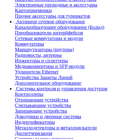
Электронные проходные и аксессуары
Картоприемники
Прочие аксессуары для турникетов
Активное сетевое оборудование
Каналообразующее оборудование (Болид)
Преобразователи интерйфейсов
Сетевые коммутаторы и модули
Коммутаторы
Маршрутизаторы (роутеры)
Радиомосты, антенны
Инжекторы и сплиттеры
Медиаконверторы и SFP-модули
Удлинители Ethernet
Устройства Защиты Линий
Дополнительное оборудование
Системы контроля и управления доступом
Контроллеры
Отпирающие устройства
Считывающие устройства
Запирающие устройства
Доводчики и дверные системы
Индентификаторы
Металлодетекторы и металлоискатели
Диспетчеризация
Системы вызова персонала