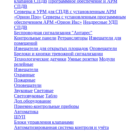
клапанов СПДВ
Программное обеспечение и АРМ
СПДВ
Серверы и УРМ для СПДВ с установленным АРМ
«Орион Про»
Серверы с установленным программным
обеспечением АРМ «Орион Икс»
Неадресные УДП
СПДВ
Беспроводная сигнализация "Антарес"
Контрольные панели
Ретрансляторы
Извещатели для
помещений
Извещатели для открытых площадок
Оповещатели
Брелоки и кнопки тревожной сигнализации
Технологические датчики
Умные розетки
Модули
релейные
Извещатели
Охранные
Пожарные
Оповещатели
Звуковые
Световые
Светозвуковые
Табло
Доп.оборудование
Приемно-контрольные приборы
Автоматика
ЩУП
Блоки управления клапанами
Автоматизированная система контроля и учёта