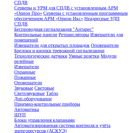
СПДВ
Серверы и УРМ для СПДВ с установленным АРМ
«Орион Про»
Серверы с установленным программным
обеспечением АРМ «Орион Икс»
Неадресные УДП
СПДВ
Беспроводная сигнализация "Антарес"
Контрольные панели
Ретрансляторы
Извещатели для
помещений
Извещатели для открытых площадок
Оповещатели
Брелоки и кнопки тревожной сигнализации
Технологические датчики
Умные розетки
Модули
релейные
Извещатели
Охранные
Пожарные
Оповещатели
Звуковые
Световые
Светозвуковые
Табло
Доп.оборудование
Приемно-контрольные приборы
Автоматика
ЩУП
Блоки управления клапанами
Автоматизированная система контроля и учёта
энергоресурсов (АСКУЭ)