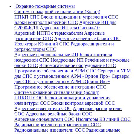
Охранно-пожарные системы
Система пожарной сигнализации (Болид)
ППКП СПС
Блоки индикации и управления СПС
Блоки контроля адресной СПС
Адресные ИП для
С2000-КДЛ
Адресные ИП для Сигнал-10
Адресный ИПТЛ с термокабелем
Адресные
расширители СПС
Адресные релейные блоки СПС
Изоляторы КЗ линий СПС
Радиорасширители и
ретрансляторы СПС
Адресные радиоканальные ИП
Блоки контроля
неадресной СПС
Неадресные ИП
Релейные и пусковые
блоки СПС
Вспомогательное оборудование СПС
Программное обеспечение и АРМ СПС
Серверы и УРМ
для СПС с установленным АРМ «Орион Про»
Серверы
для СПС с установленным АРМ «Орион Икс»
Программное обеспечение интеграции СПС
Система охранной сигнализации (Болид)
ППКОП СОС
Блоки индикации и управления,
клавиатуры СОС
Блоки контроля адресной СОС
Адресные извещатели СОС
Адресные расширители
СОС
Адресные релейные блоки СОС
Адресные оповещатели СОС
Изоляторы КЗ линий СОС
Радиорасширители и ретрансляторы СОС
Радиоканальные извещатели СОС
Радиоканальные