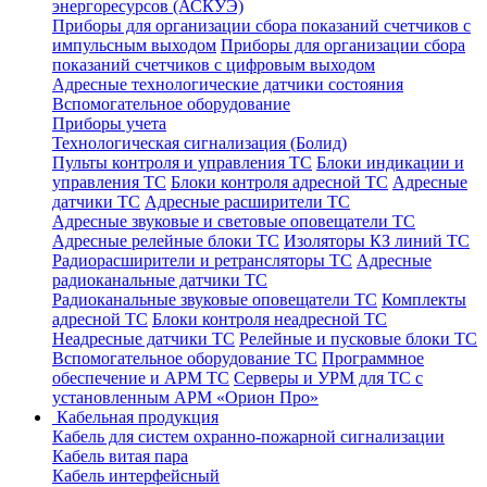
энергоресурсов (АСКУЭ)
Приборы для организации сбора показаний счетчиков с
импульсным выходом
Приборы для организации сбора
показаний счетчиков с цифровым выходом
Адресные технологические датчики состояния
Вспомогательное оборудование
Приборы учета
Технологическая сигнализация (Болид)
Пульты контроля и управления ТС
Блоки индикации и
управления ТС
Блоки контроля адресной ТС
Адресные
датчики ТС
Адресные расширители ТС
Адресные звуковые и световые оповещатели ТС
Адресные релейные блоки ТС
Изоляторы КЗ линий ТС
Радиорасширители и ретрансляторы ТС
Адресные
радиоканальные датчики ТС
Радиоканальные звуковые оповещатели ТС
Комплекты
адресной ТС
Блоки контроля неадресной ТС
Неадресные датчики ТС
Релейные и пусковые блоки ТС
Вспомогательное оборудование ТС
Программное
обеспечение и АРМ ТС
Серверы и УРМ для ТС с
установленным АРМ «Орион Про»
Кабельная продукция
Кабель для систем охранно-пожарной сигнализации
Кабель витая пара
Кабель интерфейсный