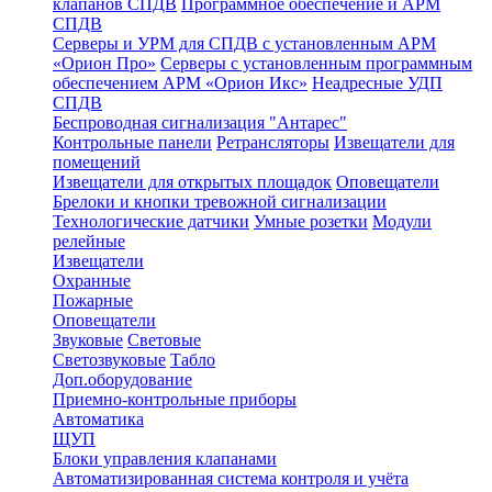
клапанов СПДВ
Программное обеспечение и АРМ
СПДВ
Серверы и УРМ для СПДВ с установленным АРМ
«Орион Про»
Серверы с установленным программным
обеспечением АРМ «Орион Икс»
Неадресные УДП
СПДВ
Беспроводная сигнализация "Антарес"
Контрольные панели
Ретрансляторы
Извещатели для
помещений
Извещатели для открытых площадок
Оповещатели
Брелоки и кнопки тревожной сигнализации
Технологические датчики
Умные розетки
Модули
релейные
Извещатели
Охранные
Пожарные
Оповещатели
Звуковые
Световые
Светозвуковые
Табло
Доп.оборудование
Приемно-контрольные приборы
Автоматика
ЩУП
Блоки управления клапанами
Автоматизированная система контроля и учёта