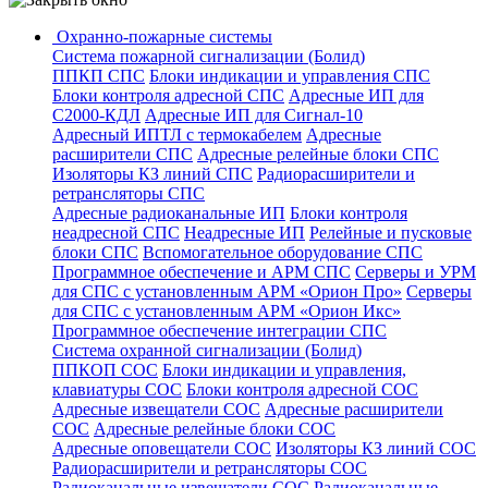
Охранно-пожарные системы
Система пожарной сигнализации (Болид)
ППКП СПС
Блоки индикации и управления СПС
Блоки контроля адресной СПС
Адресные ИП для
С2000-КДЛ
Адресные ИП для Сигнал-10
Адресный ИПТЛ с термокабелем
Адресные
расширители СПС
Адресные релейные блоки СПС
Изоляторы КЗ линий СПС
Радиорасширители и
ретрансляторы СПС
Адресные радиоканальные ИП
Блоки контроля
неадресной СПС
Неадресные ИП
Релейные и пусковые
блоки СПС
Вспомогательное оборудование СПС
Программное обеспечение и АРМ СПС
Серверы и УРМ
для СПС с установленным АРМ «Орион Про»
Серверы
для СПС с установленным АРМ «Орион Икс»
Программное обеспечение интеграции СПС
Система охранной сигнализации (Болид)
ППКОП СОС
Блоки индикации и управления,
клавиатуры СОС
Блоки контроля адресной СОС
Адресные извещатели СОС
Адресные расширители
СОС
Адресные релейные блоки СОС
Адресные оповещатели СОС
Изоляторы КЗ линий СОС
Радиорасширители и ретрансляторы СОС
Радиоканальные извещатели СОС
Радиоканальные