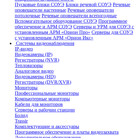
Пусковые блоки СОУЭ
Блоки речевой СОУЭ
Речевые
оповещатели настенные
Речевые оповещатели
потолочные
Речевые оповещатели всепогодные
Вспомогательное оборудование СОУЭ
Программное
обеспечение и АРМ СОУЭ
Серверы и УРМ для СОУЭ с
установленным АРМ «Орион Про»
Серверы для СОУЭ
с установленным АРМ «Орион Икс»
Системы видеонаблюдения
IP-видео
Видеокамеры (IP)
Регистраторы (NVR)
Тепловизоры
Аналоговое видео
Видеокамеры (HD)
Регистраторы (DVR/XVR)
Мониторы
Профессиональные мониторы
Компьютерные мониторы
Кабели для мониторов
Серверы и рабочии станции
Болид
Trassir
Комплектующие и аксессуары
Программное обеспечение и платы видеозахвата
Дополнительное оборудование