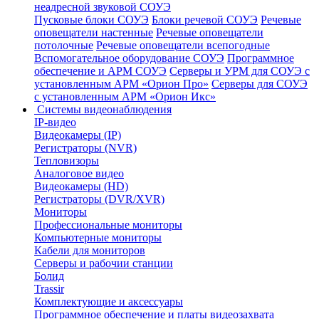
неадресной звуковой СОУЭ
Пусковые блоки СОУЭ
Блоки речевой СОУЭ
Речевые
оповещатели настенные
Речевые оповещатели
потолочные
Речевые оповещатели всепогодные
Вспомогательное оборудование СОУЭ
Программное
обеспечение и АРМ СОУЭ
Серверы и УРМ для СОУЭ с
установленным АРМ «Орион Про»
Серверы для СОУЭ
с установленным АРМ «Орион Икс»
Системы видеонаблюдения
IP-видео
Видеокамеры (IP)
Регистраторы (NVR)
Тепловизоры
Аналоговое видео
Видеокамеры (HD)
Регистраторы (DVR/XVR)
Мониторы
Профессиональные мониторы
Компьютерные мониторы
Кабели для мониторов
Серверы и рабочии станции
Болид
Trassir
Комплектующие и аксессуары
Программное обеспечение и платы видеозахвата