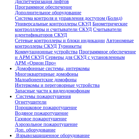
Диспетчеризация лифтов
Программное обеспечение
Дополнительное оборудование
Система контроля и управления доступом (Болид)
Универсальные контроллеры СКУД
Биометрические
контролллеры и считыватели СКУД
Считыватели
идентификаторов СКУД
Сетевые контроллеры и блоки индикации
Автономные
контроллеры СКУД
Турникеты
Коммутационные устройства
Программное обеспечение
и АРМ СКУД
Серверы для СКУД с установленным
АРМ «Орион Про»
Домофонные системы, интеркомы
Многоквартирные домофоны
Малоабонентские домофоны
Интеркомы и переговорные устройства
Запасные части к видеодомофонам
Системы пожаротушения
Огнетушители
Порошковое пожаротушение
Водяное пожаротушение
Газовое пожаротушение
Аэрозольное пожаротушение
Доп. оборудование
Взрывозащищенное оборудование