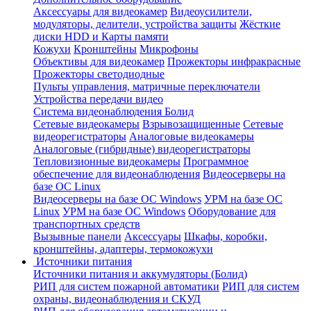
Аксессуары для видеокамер
Видеоусилители,
модуляторы, делители, устройства защиты
Жёсткие
диски HDD и Карты памяти
Кожухи
Кронштейны
Микрофоны
Объективы для видеокамер
Прожекторы инфракрасные
Прожекторы светодиодные
Пульты управления, матричные переключатели
Устройства передачи видео
Система видеонаблюдения Болид
Сетевые видеокамеры
Взрывозащищенные
Сетевые
видеорегистраторы
Аналоговые видеокамеры
Аналоговые (гибридные) видеорегистраторы
Тепловизионные видеокамеры
Программное
обеспечение для видеонаблюдения
Видеосерверы на
базе ОС Linux
Видеосерверы на базе ОС Windows
УРМ на базе ОС
Linux
УРМ на базе ОС Windows
Оборудование для
транспортных средств
Вызывные панели
Аксессуары
Шкафы, коробки,
кронштейны, адаптеры, термокожухи
Источники питания
Источники питания и аккумуляторы (Болид)
РИП для систем пожарной автоматики
РИП для систем
охраны, видеонаблюдения и СКУД