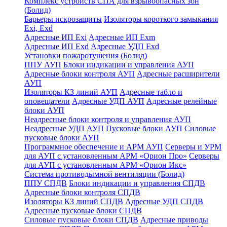
Комплекс устройств СПА для взрывоопасных зон
(Болид)
Барьеры искрозащиты
Изоляторы короткого замыкания
Exi, Exd
Адресные ИП Exi
Адресные ИП Exm
Адресные ИП Exd
Адресные УДП Exd
Установки пожаротушения (Болид)
ППУ АУП
Блоки индикации и управления АУП
Адресные блоки контроля АУП
Адресные расширители
АУП
Изоляторы КЗ линий АУП
Адресные табло и
оповещатели
Адресные УДП АУП
Адресные релейные
блоки АУП
Неадресные блоки контроля и управления АУП
Неадресные УДП АУП
Пусковые блоки АУП
Силовые
пусковые блоки АУП
Программное обеспечение и АРМ АУП
Серверы и УРМ
для АУП с установленным АРМ «Орион Про»
Серверы
для АУП с установленным АРМ «Орион Икс»
Система противодымной вентиляции (Болид)
ППУ СПДВ
Блоки индикации и управления СПДВ
Адресные блоки контроля СПДВ
Изоляторы КЗ линий СПДВ
Адресные УДП СПДВ
Адресные пусковые блоки СПДВ
Силовые пусковые блоки СПДВ
Адресные приводы