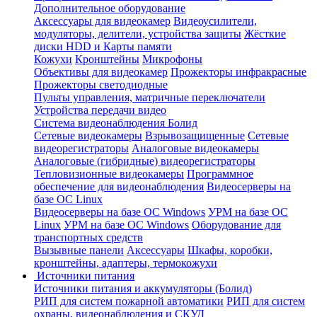
Дополнительное оборудование
Аксессуары для видеокамер
Видеоусилители,
модуляторы, делители, устройства защиты
Жёсткие
диски HDD и Карты памяти
Кожухи
Кронштейны
Микрофоны
Объективы для видеокамер
Прожекторы инфракрасные
Прожекторы светодиодные
Пульты управления, матричные переключатели
Устройства передачи видео
Система видеонаблюдения Болид
Сетевые видеокамеры
Взрывозащищенные
Сетевые
видеорегистраторы
Аналоговые видеокамеры
Аналоговые (гибридные) видеорегистраторы
Тепловизионные видеокамеры
Программное
обеспечение для видеонаблюдения
Видеосерверы на
базе ОС Linux
Видеосерверы на базе ОС Windows
УРМ на базе ОС
Linux
УРМ на базе ОС Windows
Оборудование для
транспортных средств
Вызывные панели
Аксессуары
Шкафы, коробки,
кронштейны, адаптеры, термокожухи
Источники питания
Источники питания и аккумуляторы (Болид)
РИП для систем пожарной автоматики
РИП для систем
охраны, видеонаблюдения и СКУД