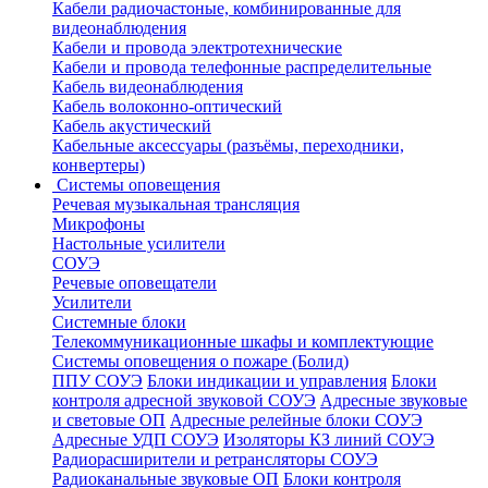
Кабели радиочастоные, комбинированные для
видеонаблюдения
Кабели и провода электротехнические
Кабели и провода телефонные распределительные
Кабель видеонаблюдения
Кабель волоконно-оптический
Кабель акустический
Кабельные аксессуары (разъёмы, переходники,
конвертеры)
Системы оповещения
Речевая музыкальная трансляция
Микрофоны
Настольные усилители
СОУЭ
Речевые оповещатели
Усилители
Системные блоки
Телекоммуникационные шкафы и комплектующие
Системы оповещения о пожаре (Болид)
ППУ СОУЭ
Блоки индикации и управления
Блоки
контроля адресной звуковой СОУЭ
Адресные звуковые
и световые ОП
Адресные релейные блоки СОУЭ
Адресные УДП СОУЭ
Изоляторы КЗ линий СОУЭ
Радиорасширители и ретрансляторы СОУЭ
Радиоканальные звуковые ОП
Блоки контроля