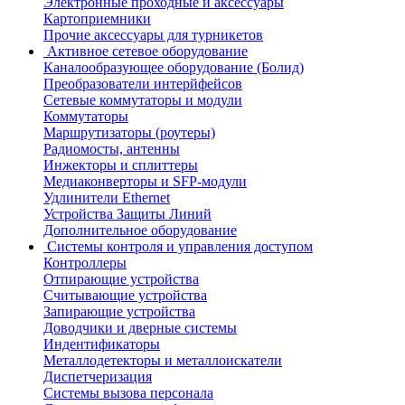
Электронные проходные и аксессуары
Картоприемники
Прочие аксессуары для турникетов
Активное сетевое оборудование
Каналообразующее оборудование (Болид)
Преобразователи интерйфейсов
Сетевые коммутаторы и модули
Коммутаторы
Маршрутизаторы (роутеры)
Радиомосты, антенны
Инжекторы и сплиттеры
Медиаконверторы и SFP-модули
Удлинители Ethernet
Устройства Защиты Линий
Дополнительное оборудование
Системы контроля и управления доступом
Контроллеры
Отпирающие устройства
Считывающие устройства
Запирающие устройства
Доводчики и дверные системы
Индентификаторы
Металлодетекторы и металлоискатели
Диспетчеризация
Системы вызова персонала