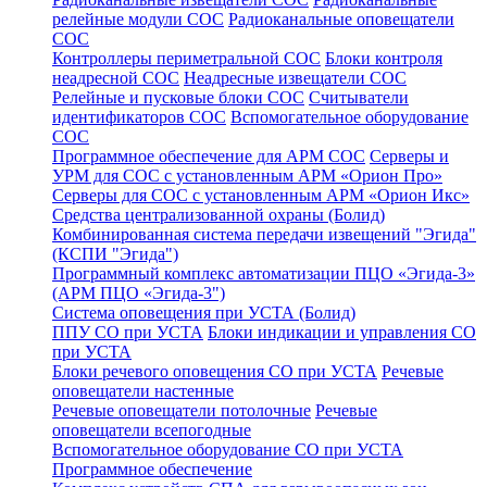
релейные модули СОС
Радиоканальные оповещатели
СОС
Контроллеры периметральной СОС
Блоки контроля
неадресной СОС
Неадресные извещатели СОС
Релейные и пусковые блоки СОС
Считыватели
идентификаторов СОС
Вспомогательное оборудование
СОС
Программное обеспечение для АРМ СОС
Серверы и
УРМ для СОС с установленным АРМ «Орион Про»
Серверы для СОС с установленным АРМ «Орион Икс»
Средства централизованной охраны (Болид)
Комбинированная система передачи извещений "Эгида"
(КСПИ "Эгида")
Программный комплекс автоматизации ПЦО «Эгида-3»
(АРМ ПЦО «Эгида-3")
Система оповещения при УСТА (Болид)
ППУ СО при УСТА
Блоки индикации и управления СО
при УСТА
Блоки речевого оповещения СО при УСТА
Речевые
оповещатели настенные
Речевые оповещатели потолочные
Речевые
оповещатели всепогодные
Вспомогательное оборудование СО при УСТА
Программное обеспечение