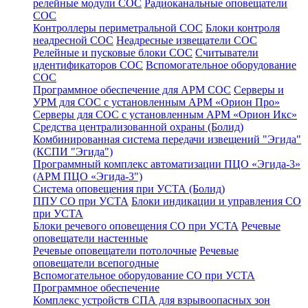
релейные модули СОС
Радиоканальные оповещатели
СОС
Контроллеры периметральной СОС
Блоки контроля
неадресной СОС
Неадресные извещатели СОС
Релейные и пусковые блоки СОС
Считыватели
идентификаторов СОС
Вспомогательное оборудование
СОС
Программное обеспечение для АРМ СОС
Серверы и
УРМ для СОС с установленным АРМ «Орион Про»
Серверы для СОС с установленным АРМ «Орион Икс»
Средства централизованной охраны (Болид)
Комбинированная система передачи извещений "Эгида"
(КСПИ "Эгида")
Программный комплекс автоматизации ПЦО «Эгида-3»
(АРМ ПЦО «Эгида-3")
Система оповещения при УСТА (Болид)
ППУ СО при УСТА
Блоки индикации и управления СО
при УСТА
Блоки речевого оповещения СО при УСТА
Речевые
оповещатели настенные
Речевые оповещатели потолочные
Речевые
оповещатели всепогодные
Вспомогательное оборудование СО при УСТА
Программное обеспечение
Комплекс устройств СПА для взрывоопасных зон