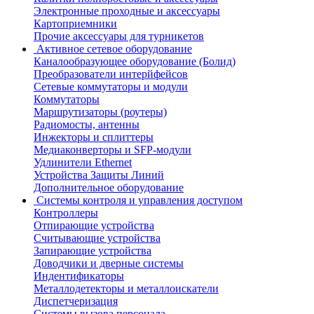
Электронные проходные и аксессуары
Картоприемники
Прочие аксессуары для турникетов
Активное сетевое оборудование
Каналообразующее оборудование (Болид)
Преобразователи интерйфейсов
Сетевые коммутаторы и модули
Коммутаторы
Маршрутизаторы (роутеры)
Радиомосты, антенны
Инжекторы и сплиттеры
Медиаконверторы и SFP-модули
Удлинители Ethernet
Устройства Защиты Линий
Дополнительное оборудование
Системы контроля и управления доступом
Контроллеры
Отпирающие устройства
Считывающие устройства
Запирающие устройства
Доводчики и дверные системы
Индентификаторы
Металлодетекторы и металлоискатели
Диспетчеризация
Системы вызова персонала