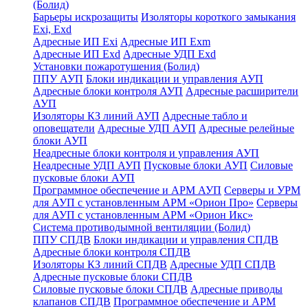
(Болид)
Барьеры искрозащиты
Изоляторы короткого замыкания
Exi, Exd
Адресные ИП Exi
Адресные ИП Exm
Адресные ИП Exd
Адресные УДП Exd
Установки пожаротушения (Болид)
ППУ АУП
Блоки индикации и управления АУП
Адресные блоки контроля АУП
Адресные расширители
АУП
Изоляторы КЗ линий АУП
Адресные табло и
оповещатели
Адресные УДП АУП
Адресные релейные
блоки АУП
Неадресные блоки контроля и управления АУП
Неадресные УДП АУП
Пусковые блоки АУП
Силовые
пусковые блоки АУП
Программное обеспечение и АРМ АУП
Серверы и УРМ
для АУП с установленным АРМ «Орион Про»
Серверы
для АУП с установленным АРМ «Орион Икс»
Система противодымной вентиляции (Болид)
ППУ СПДВ
Блоки индикации и управления СПДВ
Адресные блоки контроля СПДВ
Изоляторы КЗ линий СПДВ
Адресные УДП СПДВ
Адресные пусковые блоки СПДВ
Силовые пусковые блоки СПДВ
Адресные приводы
клапанов СПДВ
Программное обеспечение и АРМ