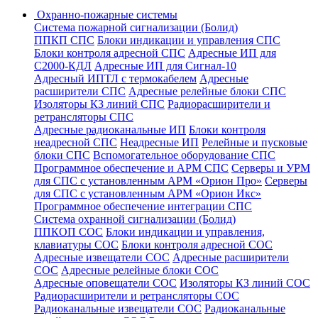
Охранно-пожарные системы
Система пожарной сигнализации (Болид)
ППКП СПС
Блоки индикации и управления СПС
Блоки контроля адресной СПС
Адресные ИП для
С2000-КДЛ
Адресные ИП для Сигнал-10
Адресный ИПТЛ с термокабелем
Адресные
расширители СПС
Адресные релейные блоки СПС
Изоляторы КЗ линий СПС
Радиорасширители и
ретрансляторы СПС
Адресные радиоканальные ИП
Блоки контроля
неадресной СПС
Неадресные ИП
Релейные и пусковые
блоки СПС
Вспомогательное оборудование СПС
Программное обеспечение и АРМ СПС
Серверы и УРМ
для СПС с установленным АРМ «Орион Про»
Серверы
для СПС с установленным АРМ «Орион Икс»
Программное обеспечение интеграции СПС
Система охранной сигнализации (Болид)
ППКОП СОС
Блоки индикации и управления,
клавиатуры СОС
Блоки контроля адресной СОС
Адресные извещатели СОС
Адресные расширители
СОС
Адресные релейные блоки СОС
Адресные оповещатели СОС
Изоляторы КЗ линий СОС
Радиорасширители и ретрансляторы СОС
Радиоканальные извещатели СОС
Радиоканальные