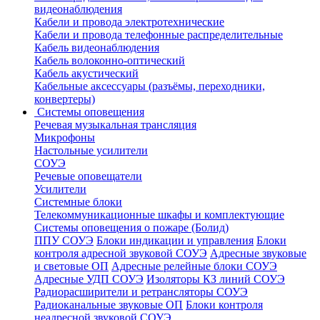
видеонаблюдения
Кабели и провода электротехнические
Кабели и провода телефонные распределительные
Кабель видеонаблюдения
Кабель волоконно-оптический
Кабель акустический
Кабельные аксессуары (разъёмы, переходники,
конвертеры)
Системы оповещения
Речевая музыкальная трансляция
Микрофоны
Настольные усилители
СОУЭ
Речевые оповещатели
Усилители
Системные блоки
Телекоммуникационные шкафы и комплектующие
Системы оповещения о пожаре (Болид)
ППУ СОУЭ
Блоки индикации и управления
Блоки
контроля адресной звуковой СОУЭ
Адресные звуковые
и световые ОП
Адресные релейные блоки СОУЭ
Адресные УДП СОУЭ
Изоляторы КЗ линий СОУЭ
Радиорасширители и ретрансляторы СОУЭ
Радиоканальные звуковые ОП
Блоки контроля
неадресной звуковой СОУЭ