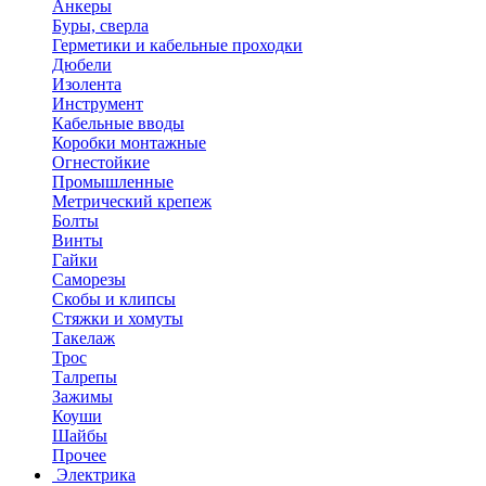
Анкеры
Буры, сверла
Герметики и кабельные проходки
Дюбели
Изолента
Инструмент
Кабельные вводы
Коробки монтажные
Огнестойкие
Промышленные
Метрический крепеж
Болты
Винты
Гайки
Саморезы
Скобы и клипсы
Стяжки и хомуты
Такелаж
Трос
Талрепы
Зажимы
Коуши
Шайбы
Прочее
Электрика