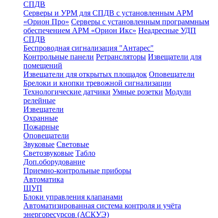
СПДВ
Серверы и УРМ для СПДВ с установленным АРМ
«Орион Про»
Серверы с установленным программным
обеспечением АРМ «Орион Икс»
Неадресные УДП
СПДВ
Беспроводная сигнализация "Антарес"
Контрольные панели
Ретрансляторы
Извещатели для
помещений
Извещатели для открытых площадок
Оповещатели
Брелоки и кнопки тревожной сигнализации
Технологические датчики
Умные розетки
Модули
релейные
Извещатели
Охранные
Пожарные
Оповещатели
Звуковые
Световые
Светозвуковые
Табло
Доп.оборудование
Приемно-контрольные приборы
Автоматика
ЩУП
Блоки управления клапанами
Автоматизированная система контроля и учёта
энергоресурсов (АСКУЭ)