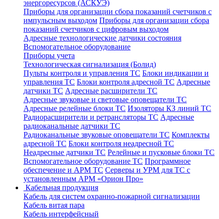
энергоресурсов (АСКУЭ)
Приборы для организации сбора показаний счетчиков с
импульсным выходом
Приборы для организации сбора
показаний счетчиков с цифровым выходом
Адресные технологические датчики состояния
Вспомогательное оборудование
Приборы учета
Технологическая сигнализация (Болид)
Пульты контроля и управления ТС
Блоки индикации и
управления ТС
Блоки контроля адресной ТС
Адресные
датчики ТС
Адресные расширители ТС
Адресные звуковые и световые оповещатели ТС
Адресные релейные блоки ТС
Изоляторы КЗ линий ТС
Радиорасширители и ретрансляторы ТС
Адресные
радиоканальные датчики ТС
Радиоканальные звуковые оповещатели ТС
Комплекты
адресной ТС
Блоки контроля неадресной ТС
Неадресные датчики ТС
Релейные и пусковые блоки ТС
Вспомогательное оборудование ТС
Программное
обеспечение и АРМ ТС
Серверы и УРМ для ТС с
установленным АРМ «Орион Про»
Кабельная продукция
Кабель для систем охранно-пожарной сигнализации
Кабель витая пара
Кабель интерфейсный