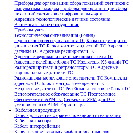
Приборы для организации сбора показаний счетчиков с
импульсным выходом
Приборы для организации сбора
показаний счетчиков с цифровым выходом
Адресные технологические датчики состояния
Вспомогательное оборудование
Приборы учета
Технологическая сигнализация (Болид)
Пульты контроля и управления ТС
Блоки индикации и
управления ТС
Блоки контроля адресной ТС
Адресные
датчики ТС
Адресные расширители ТС
Адресные звуковые и световые оповещатели ТС
Адресные релейные блоки ТС
Изоляторы КЗ линий ТС
Радиорасширители и ретрансляторы ТС
Адресные
радиоканальные датчики ТС
Радиоканальные звуковые оповещатели ТС
Комплекты
адресной ТС
Блоки контроля неадресной ТС
Неадресные датчики ТС
Релейные и пусковые блоки ТС
Вспомогательное оборудование ТС
Программное
обеспечение и АРМ ТС
Серверы и УРМ для ТС с
установленным АРМ «Орион Про»
Кабельная продукция
Кабель для систем охранно-пожарной сигнализации
Кабель витая пара
Кабель интерфейсный
Кабели радиочастоные, комбинированные для