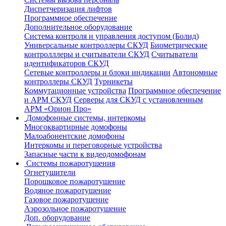
Диспетчеризация лифтов
Программное обеспечение
Дополнительное оборудование
Система контроля и управления доступом (Болид)
Универсальные контроллеры СКУД
Биометрические
контролллеры и считыватели СКУД
Считыватели
идентификаторов СКУД
Сетевые контроллеры и блоки индикации
Автономные
контроллеры СКУД
Турникеты
Коммутационные устройства
Программное обеспечение
и АРМ СКУД
Серверы для СКУД с установленным
АРМ «Орион Про»
Домофонные системы, интеркомы
Многоквартирные домофоны
Малоабонентские домофоны
Интеркомы и переговорные устройства
Запасные части к видеодомофонам
Системы пожаротушения
Огнетушители
Порошковое пожаротушение
Водяное пожаротушение
Газовое пожаротушение
Аэрозольное пожаротушение
Доп. оборудование