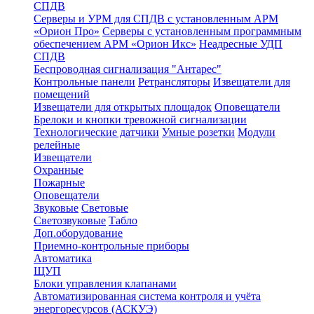
СПДВ
Серверы и УРМ для СПДВ с установленным АРМ
«Орион Про»
Серверы с установленным программным
обеспечением АРМ «Орион Икс»
Неадресные УДП
СПДВ
Беспроводная сигнализация "Антарес"
Контрольные панели
Ретрансляторы
Извещатели для
помещений
Извещатели для открытых площадок
Оповещатели
Брелоки и кнопки тревожной сигнализации
Технологические датчики
Умные розетки
Модули
релейные
Извещатели
Охранные
Пожарные
Оповещатели
Звуковые
Световые
Светозвуковые
Табло
Доп.оборудование
Приемно-контрольные приборы
Автоматика
ЩУП
Блоки управления клапанами
Автоматизированная система контроля и учёта
энергоресурсов (АСКУЭ)