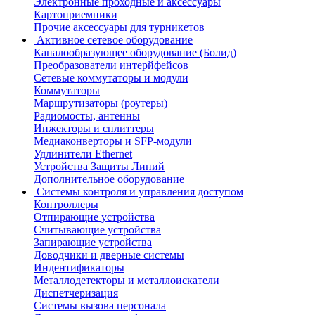
Электронные проходные и аксессуары
Картоприемники
Прочие аксессуары для турникетов
Активное сетевое оборудование
Каналообразующее оборудование (Болид)
Преобразователи интерйфейсов
Сетевые коммутаторы и модули
Коммутаторы
Маршрутизаторы (роутеры)
Радиомосты, антенны
Инжекторы и сплиттеры
Медиаконверторы и SFP-модули
Удлинители Ethernet
Устройства Защиты Линий
Дополнительное оборудование
Системы контроля и управления доступом
Контроллеры
Отпирающие устройства
Считывающие устройства
Запирающие устройства
Доводчики и дверные системы
Индентификаторы
Металлодетекторы и металлоискатели
Диспетчеризация
Системы вызова персонала