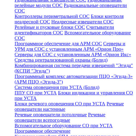
релейные модули СОС
Радиоканальные оповещатели
СОС
Контроллеры периметральной СОС
Блоки контроля
неадресной СОС
Неадресные извещатели СОС
Релейные и пусковые блоки СОС
Считыватели
идентификаторов СОС
Вспомогательное оборудование
СОС
Программное обеспечение для АРМ СОС
Серверы и
УРМ для СОС с установленным АРМ «Орион Про»
Серверы для СОС с установленным АРМ «Орион Икс»
Средства централизованной охраны (Болид)
Комбинированная система передачи извещений "Эгида"
(КСПИ "Эгида")
Программный комплекс автоматизации ПЦО «Эгида-3»
(АРМ ПЦО «Эгида-3")
Система оповещения при УСТА (Болид)
ППУ СО при УСТА
Блоки индикации и управления СО
при УСТА
Блоки речевого оповещения СО при УСТА
Речевые
оповещатели настенные
Речевые оповещатели потолочные
Речевые
оповещатели всепогодные
Вспомогательное оборудование СО при УСТА
Программное обеспечение