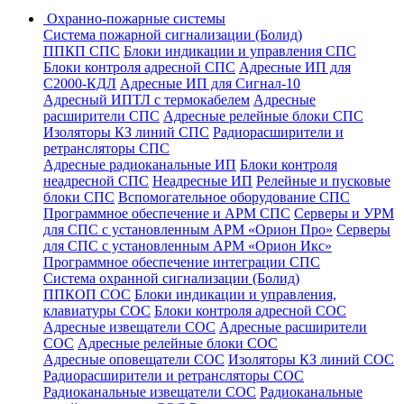
Охранно-пожарные системы
Система пожарной сигнализации (Болид)
ППКП СПС
Блоки индикации и управления СПС
Блоки контроля адресной СПС
Адресные ИП для
С2000-КДЛ
Адресные ИП для Сигнал-10
Адресный ИПТЛ с термокабелем
Адресные
расширители СПС
Адресные релейные блоки СПС
Изоляторы КЗ линий СПС
Радиорасширители и
ретрансляторы СПС
Адресные радиоканальные ИП
Блоки контроля
неадресной СПС
Неадресные ИП
Релейные и пусковые
блоки СПС
Вспомогательное оборудование СПС
Программное обеспечение и АРМ СПС
Серверы и УРМ
для СПС с установленным АРМ «Орион Про»
Серверы
для СПС с установленным АРМ «Орион Икс»
Программное обеспечение интеграции СПС
Система охранной сигнализации (Болид)
ППКОП СОС
Блоки индикации и управления,
клавиатуры СОС
Блоки контроля адресной СОС
Адресные извещатели СОС
Адресные расширители
СОС
Адресные релейные блоки СОС
Адресные оповещатели СОС
Изоляторы КЗ линий СОС
Радиорасширители и ретрансляторы СОС
Радиоканальные извещатели СОС
Радиоканальные