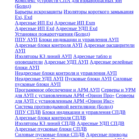
Комплекс устройств СПА для взрывоопасных зон
(Болид)
Барьеры искрозащиты
Изоляторы короткого замыкания
Exi, Exd
Адресные ИП Exi
Адресные ИП Exm
Адресные ИП Exd
Адресные УДП Exd
Установки пожаротушения (Болид)
ППУ АУП
Блоки индикации и управления АУП
Адресные блоки контроля АУП
Адресные расширители
АУП
Изоляторы КЗ линий АУП
Адресные табло и
оповещатели
Адресные УДП АУП
Адресные релейные
блоки АУП
Неадресные блоки контроля и управления АУП
Неадресные УДП АУП
Пусковые блоки АУП
Силовые
пусковые блоки АУП
Программное обеспечение и АРМ АУП
Серверы и УРМ
для АУП с установленным АРМ «Орион Про»
Серверы
для АУП с установленным АРМ «Орион Икс»
Система противодымной вентиляции (Болид)
ППУ СПДВ
Блоки индикации и управления СПДВ
Адресные блоки контроля СПДВ
Изоляторы КЗ линий СПДВ
Адресные УДП СПДВ
Адресные пусковые блоки СПДВ
Силовые пусковые блоки СПДВ
Адресные приводы