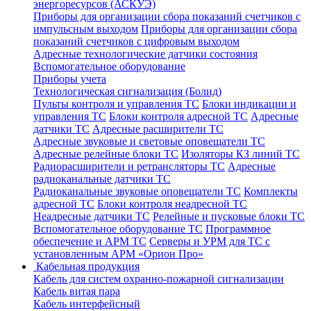
энергоресурсов (АСКУЭ)
Приборы для организации сбора показаний счетчиков с
импульсным выходом
Приборы для организации сбора
показаний счетчиков с цифровым выходом
Адресные технологические датчики состояния
Вспомогательное оборудование
Приборы учета
Технологическая сигнализация (Болид)
Пульты контроля и управления ТС
Блоки индикации и
управления ТС
Блоки контроля адресной ТС
Адресные
датчики ТС
Адресные расширители ТС
Адресные звуковые и световые оповещатели ТС
Адресные релейные блоки ТС
Изоляторы КЗ линий ТС
Радиорасширители и ретрансляторы ТС
Адресные
радиоканальные датчики ТС
Радиоканальные звуковые оповещатели ТС
Комплекты
адресной ТС
Блоки контроля неадресной ТС
Неадресные датчики ТС
Релейные и пусковые блоки ТС
Вспомогательное оборудование ТС
Программное
обеспечение и АРМ ТС
Серверы и УРМ для ТС с
установленным АРМ «Орион Про»
Кабельная продукция
Кабель для систем охранно-пожарной сигнализации
Кабель витая пара
Кабель интерфейсный