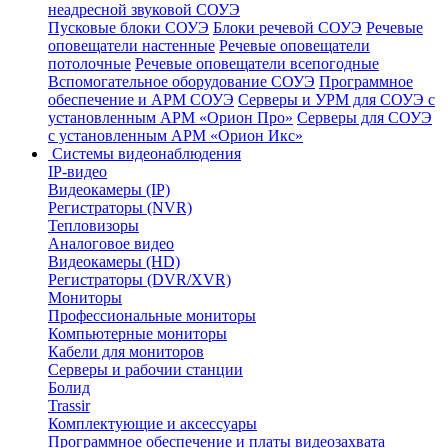
неадресной звуковой СОУЭ
Пусковые блоки СОУЭ
Блоки речевой СОУЭ
Речевые
оповещатели настенные
Речевые оповещатели
потолочные
Речевые оповещатели всепогодные
Вспомогательное оборудование СОУЭ
Программное
обеспечение и АРМ СОУЭ
Серверы и УРМ для СОУЭ с
установленным АРМ «Орион Про»
Серверы для СОУЭ
с установленным АРМ «Орион Икс»
Системы видеонаблюдения
IP-видео
Видеокамеры (IP)
Регистраторы (NVR)
Тепловизоры
Аналоговое видео
Видеокамеры (HD)
Регистраторы (DVR/XVR)
Мониторы
Профессиональные мониторы
Компьютерные мониторы
Кабели для мониторов
Серверы и рабочии станции
Болид
Trassir
Комплектующие и аксессуары
Программное обеспечение и платы видеозахвата