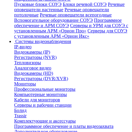
Пусковые блоки СОУЭ
Блоки речевой СОУЭ
Речевые
оповещатели настенные
Речевые оповещатели
потолочные
Речевые оповещатели всепогодные
Вспомогательное оборудование СОУЭ
Программное
обеспечение и АРМ СОУЭ
Серверы и УРМ для СОУЭ с
установленным АРМ «Орион Про»
Серверы для СОУЭ
с установленным АРМ «Орион Икс»
Системы видеонаблюдения
IP-видео
Видеокамеры (IP)
Регистраторы (NVR)
Тепловизоры
Аналоговое видео
Видеокамеры (HD)
Регистраторы (DVR/XVR)
Мониторы
Профессиональные мониторы
Компьютерные мониторы
Кабели для мониторов
Серверы и рабочии станции
Болид
Trassir
Комплектующие и аксессуары
Программное обеспечение и платы видеозахвата
Дополнительное оборудование