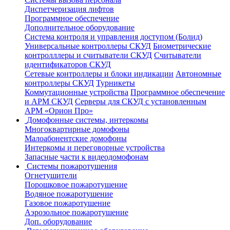
Диспетчеризация лифтов
Программное обеспечение
Дополнительное оборудование
Система контроля и управления доступом (Болид)
Универсальные контроллеры СКУД
Биометрические
контролллеры и считыватели СКУД
Считыватели
идентификаторов СКУД
Сетевые контроллеры и блоки индикации
Автономные
контроллеры СКУД
Турникеты
Коммутационные устройства
Программное обеспечение
и АРМ СКУД
Серверы для СКУД с установленным
АРМ «Орион Про»
Домофонные системы, интеркомы
Многоквартирные домофоны
Малоабонентские домофоны
Интеркомы и переговорные устройства
Запасные части к видеодомофонам
Системы пожаротушения
Огнетушители
Порошковое пожаротушение
Водяное пожаротушение
Газовое пожаротушение
Аэрозольное пожаротушение
Доп. оборудование