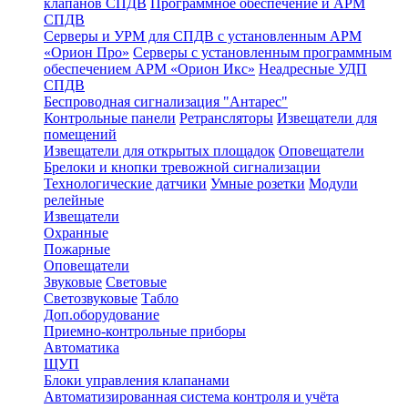
клапанов СПДВ
Программное обеспечение и АРМ
СПДВ
Серверы и УРМ для СПДВ с установленным АРМ
«Орион Про»
Серверы с установленным программным
обеспечением АРМ «Орион Икс»
Неадресные УДП
СПДВ
Беспроводная сигнализация "Антарес"
Контрольные панели
Ретрансляторы
Извещатели для
помещений
Извещатели для открытых площадок
Оповещатели
Брелоки и кнопки тревожной сигнализации
Технологические датчики
Умные розетки
Модули
релейные
Извещатели
Охранные
Пожарные
Оповещатели
Звуковые
Световые
Светозвуковые
Табло
Доп.оборудование
Приемно-контрольные приборы
Автоматика
ЩУП
Блоки управления клапанами
Автоматизированная система контроля и учёта