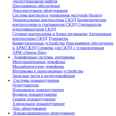
Диспетчеризация лифтов
Программное обеспечение
Дополнительное оборудование
Система контроля и управления доступом (Болид)
Универсальные контроллеры СКУД
Биометрические
контролллеры и считыватели СКУД
Считыватели
идентификаторов СКУД
Сетевые контроллеры и блоки индикации
Автономные
контроллеры СКУД
Турникеты
Коммутационные устройства
Программное обеспечение
и АРМ СКУД
Серверы для СКУД с установленным
АРМ «Орион Про»
Домофонные системы, интеркомы
Многоквартирные домофоны
Малоабонентские домофоны
Интеркомы и переговорные устройства
Запасные части к видеодомофонам
Системы пожаротушения
Огнетушители
Порошковое пожаротушение
Водяное пожаротушение
Газовое пожаротушение
Аэрозольное пожаротушение
Доп. оборудование
Взрывозащищенное оборудование