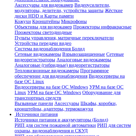
Аксессуары для видеокамер
Видеоусилители,
модуляторы, делители, устройства защиты
Жёсткие
диски HDD и Карты памяти
Кожухи
Кронштейны
Микрофоны
Объективы для видеокамер
Прожекторы инфракрасные
Прожекторы светодиодные
Пульты управления, матричные переключатели
Устройства передачи видео
Система видеонаблюдения Болид
Сетевые видеокамеры
Взрывозащищенные
Сетевые
видеорегистраторы
Аналоговые видеокамеры
Аналоговые (гибридные) видеорегистраторы
Тепловизионные видеокамеры
Программное
обеспечение для видеонаблюдения
Видеосерверы на
базе ОС Linux
Видеосерверы на базе ОС Windows
УРМ на базе ОС
Linux
УРМ на базе ОС Windows
Оборудование для
транспортных средств
Вызывные панели
Аксессуары
Шкафы, коробки,
кронштейны, адаптеры, термокожухи
Источники питания
Источники питания и аккумуляторы (Болид)
РИП для систем пожарной автоматики
РИП для систем
охраны, видеонаблюдения и СКУД