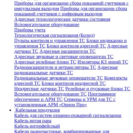
Приборы для организации сбора показаний счетчиков с
импульсным выходом
Приборы для организации сбора
показаний счетчиков с цифровым выходом
Адресные технологические датчики состояния
Вспомогательное оборудование
Приборы учета
Технологическая сигнализация (Болид)
Пульты контроля и управления ТС
Блоки индикации и
управления ТС
Блоки контроля адресной ТС
Адресные
датчики ТС
Адресные расширители ТС
Адресные звуковые и световые оповещатели ТС
Адресные релейные блоки ТС
Изоляторы КЗ линий ТС
Радиорасширители и ретрансляторы ТС
Адресные
радиоканальные датчики ТС
Радиоканальные звуковые оповещатели ТС
Комплекты
адресной ТС
Блоки контроля неадресной ТС
Неадресные датчики ТС
Релейные и пусковые блоки ТС
Вспомогательное оборудование ТС
Программное
обеспечение и АРМ ТС
Серверы и УРМ для ТС с
установленным АРМ «Орион Про»
Кабельная продукция
Кабель для систем охранно-пожарной сигнализации
Кабель витая пара
Кабель интерфейсный
Кабели радиочастоные, комбинированные для