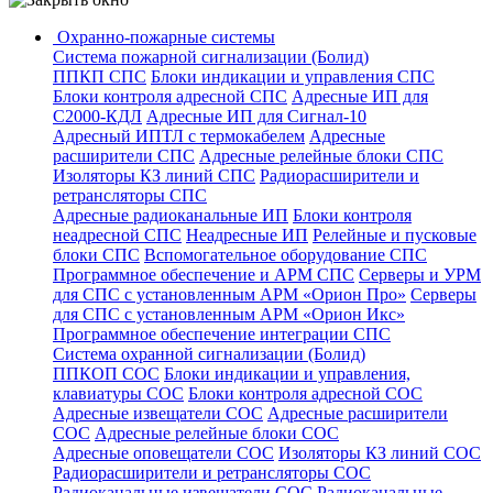
Охранно-пожарные системы
Система пожарной сигнализации (Болид)
ППКП СПС
Блоки индикации и управления СПС
Блоки контроля адресной СПС
Адресные ИП для
С2000-КДЛ
Адресные ИП для Сигнал-10
Адресный ИПТЛ с термокабелем
Адресные
расширители СПС
Адресные релейные блоки СПС
Изоляторы КЗ линий СПС
Радиорасширители и
ретрансляторы СПС
Адресные радиоканальные ИП
Блоки контроля
неадресной СПС
Неадресные ИП
Релейные и пусковые
блоки СПС
Вспомогательное оборудование СПС
Программное обеспечение и АРМ СПС
Серверы и УРМ
для СПС с установленным АРМ «Орион Про»
Серверы
для СПС с установленным АРМ «Орион Икс»
Программное обеспечение интеграции СПС
Система охранной сигнализации (Болид)
ППКОП СОС
Блоки индикации и управления,
клавиатуры СОС
Блоки контроля адресной СОС
Адресные извещатели СОС
Адресные расширители
СОС
Адресные релейные блоки СОС
Адресные оповещатели СОС
Изоляторы КЗ линий СОС
Радиорасширители и ретрансляторы СОС
Радиоканальные извещатели СОС
Радиоканальные