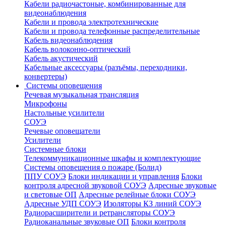
Кабели радиочастоные, комбинированные для
видеонаблюдения
Кабели и провода электротехнические
Кабели и провода телефонные распределительные
Кабель видеонаблюдения
Кабель волоконно-оптический
Кабель акустический
Кабельные аксессуары (разъёмы, переходники,
конвертеры)
Системы оповещения
Речевая музыкальная трансляция
Микрофоны
Настольные усилители
СОУЭ
Речевые оповещатели
Усилители
Системные блоки
Телекоммуникационные шкафы и комплектующие
Системы оповещения о пожаре (Болид)
ППУ СОУЭ
Блоки индикации и управления
Блоки
контроля адресной звуковой СОУЭ
Адресные звуковые
и световые ОП
Адресные релейные блоки СОУЭ
Адресные УДП СОУЭ
Изоляторы КЗ линий СОУЭ
Радиорасширители и ретрансляторы СОУЭ
Радиоканальные звуковые ОП
Блоки контроля