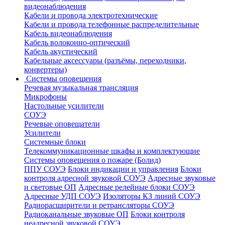
видеонаблюдения
Кабели и провода электротехнические
Кабели и провода телефонные распределительные
Кабель видеонаблюдения
Кабель волоконно-оптический
Кабель акустический
Кабельные аксессуары (разъёмы, переходники,
конвертеры)
Системы оповещения
Речевая музыкальная трансляция
Микрофоны
Настольные усилители
СОУЭ
Речевые оповещатели
Усилители
Системные блоки
Телекоммуникационные шкафы и комплектующие
Системы оповещения о пожаре (Болид)
ППУ СОУЭ
Блоки индикации и управления
Блоки
контроля адресной звуковой СОУЭ
Адресные звуковые
и световые ОП
Адресные релейные блоки СОУЭ
Адресные УДП СОУЭ
Изоляторы КЗ линий СОУЭ
Радиорасширители и ретрансляторы СОУЭ
Радиоканальные звуковые ОП
Блоки контроля
неадресной звуковой СОУЭ