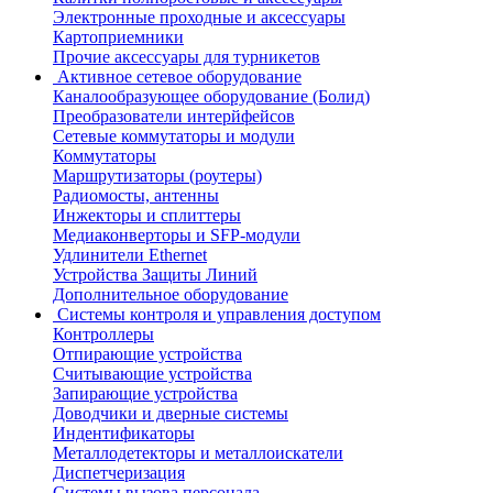
Электронные проходные и аксессуары
Картоприемники
Прочие аксессуары для турникетов
Активное сетевое оборудование
Каналообразующее оборудование (Болид)
Преобразователи интерйфейсов
Сетевые коммутаторы и модули
Коммутаторы
Маршрутизаторы (роутеры)
Радиомосты, антенны
Инжекторы и сплиттеры
Медиаконверторы и SFP-модули
Удлинители Ethernet
Устройства Защиты Линий
Дополнительное оборудование
Системы контроля и управления доступом
Контроллеры
Отпирающие устройства
Считывающие устройства
Запирающие устройства
Доводчики и дверные системы
Индентификаторы
Металлодетекторы и металлоискатели
Диспетчеризация
Системы вызова персонала