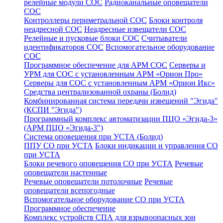
релейные модули СОС
Радиоканальные оповещатели
СОС
Контроллеры периметральной СОС
Блоки контроля
неадресной СОС
Неадресные извещатели СОС
Релейные и пусковые блоки СОС
Считыватели
идентификаторов СОС
Вспомогательное оборудование
СОС
Программное обеспечение для АРМ СОС
Серверы и
УРМ для СОС с установленным АРМ «Орион Про»
Серверы для СОС с установленным АРМ «Орион Икс»
Средства централизованной охраны (Болид)
Комбинированная система передачи извещений "Эгида"
(КСПИ "Эгида")
Программный комплекс автоматизации ПЦО «Эгида-3»
(АРМ ПЦО «Эгида-3")
Система оповещения при УСТА (Болид)
ППУ СО при УСТА
Блоки индикации и управления СО
при УСТА
Блоки речевого оповещения СО при УСТА
Речевые
оповещатели настенные
Речевые оповещатели потолочные
Речевые
оповещатели всепогодные
Вспомогательное оборудование СО при УСТА
Программное обеспечение
Комплекс устройств СПА для взрывоопасных зон