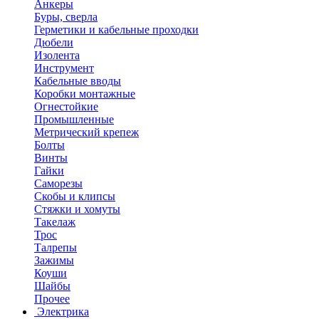
Анкеры
Буры, сверла
Герметики и кабельные проходки
Дюбели
Изолента
Инструмент
Кабельные вводы
Коробки монтажные
Огнестойкие
Промышленные
Метрический крепеж
Болты
Винты
Гайки
Саморезы
Скобы и клипсы
Стяжки и хомуты
Такелаж
Трос
Талрепы
Зажимы
Коуши
Шайбы
Прочее
Электрика