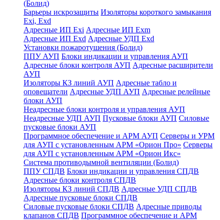
(Болид)
Барьеры искрозащиты
Изоляторы короткого замыкания
Exi, Exd
Адресные ИП Exi
Адресные ИП Exm
Адресные ИП Exd
Адресные УДП Exd
Установки пожаротушения (Болид)
ППУ АУП
Блоки индикации и управления АУП
Адресные блоки контроля АУП
Адресные расширители
АУП
Изоляторы КЗ линий АУП
Адресные табло и
оповещатели
Адресные УДП АУП
Адресные релейные
блоки АУП
Неадресные блоки контроля и управления АУП
Неадресные УДП АУП
Пусковые блоки АУП
Силовые
пусковые блоки АУП
Программное обеспечение и АРМ АУП
Серверы и УРМ
для АУП с установленным АРМ «Орион Про»
Серверы
для АУП с установленным АРМ «Орион Икс»
Система противодымной вентиляции (Болид)
ППУ СПДВ
Блоки индикации и управления СПДВ
Адресные блоки контроля СПДВ
Изоляторы КЗ линий СПДВ
Адресные УДП СПДВ
Адресные пусковые блоки СПДВ
Силовые пусковые блоки СПДВ
Адресные приводы
клапанов СПДВ
Программное обеспечение и АРМ