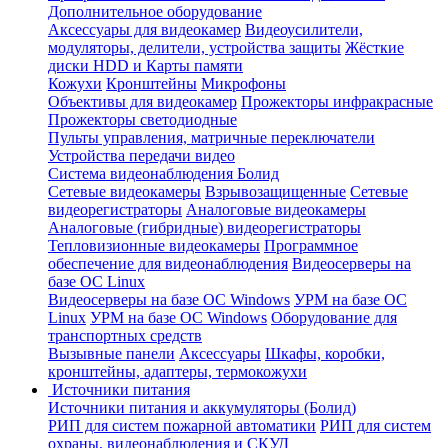
Дополнительное оборудование
Аксессуары для видеокамер
Видеоусилители,
модуляторы, делители, устройства защиты
Жёсткие
диски HDD и Карты памяти
Кожухи
Кронштейны
Микрофоны
Объективы для видеокамер
Прожекторы инфракрасные
Прожекторы светодиодные
Пульты управления, матричные переключатели
Устройства передачи видео
Система видеонаблюдения Болид
Сетевые видеокамеры
Взрывозащищенные
Сетевые
видеорегистраторы
Аналоговые видеокамеры
Аналоговые (гибридные) видеорегистраторы
Тепловизионные видеокамеры
Программное
обеспечение для видеонаблюдения
Видеосерверы на
базе ОС Linux
Видеосерверы на базе ОС Windows
УРМ на базе ОС
Linux
УРМ на базе ОС Windows
Оборудование для
транспортных средств
Вызывные панели
Аксессуары
Шкафы, коробки,
кронштейны, адаптеры, термокожухи
Источники питания
Источники питания и аккумуляторы (Болид)
РИП для систем пожарной автоматики
РИП для систем
охраны, видеонаблюдения и СКУД