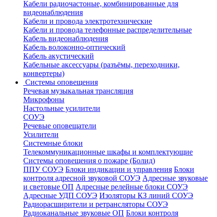
Кабели радиочастоные, комбинированные для
видеонаблюдения
Кабели и провода электротехнические
Кабели и провода телефонные распределительные
Кабель видеонаблюдения
Кабель волоконно-оптический
Кабель акустический
Кабельные аксессуары (разъёмы, переходники,
конвертеры)
Системы оповещения
Речевая музыкальная трансляция
Микрофоны
Настольные усилители
СОУЭ
Речевые оповещатели
Усилители
Системные блоки
Телекоммуникационные шкафы и комплектующие
Системы оповещения о пожаре (Болид)
ППУ СОУЭ
Блоки индикации и управления
Блоки
контроля адресной звуковой СОУЭ
Адресные звуковые
и световые ОП
Адресные релейные блоки СОУЭ
Адресные УДП СОУЭ
Изоляторы КЗ линий СОУЭ
Радиорасширители и ретрансляторы СОУЭ
Радиоканальные звуковые ОП
Блоки контроля