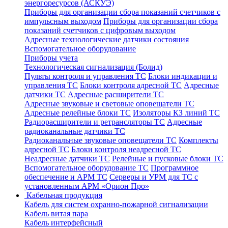
энергоресурсов (АСКУЭ)
Приборы для организации сбора показаний счетчиков с
импульсным выходом
Приборы для организации сбора
показаний счетчиков с цифровым выходом
Адресные технологические датчики состояния
Вспомогательное оборудование
Приборы учета
Технологическая сигнализация (Болид)
Пульты контроля и управления ТС
Блоки индикации и
управления ТС
Блоки контроля адресной ТС
Адресные
датчики ТС
Адресные расширители ТС
Адресные звуковые и световые оповещатели ТС
Адресные релейные блоки ТС
Изоляторы КЗ линий ТС
Радиорасширители и ретрансляторы ТС
Адресные
радиоканальные датчики ТС
Радиоканальные звуковые оповещатели ТС
Комплекты
адресной ТС
Блоки контроля неадресной ТС
Неадресные датчики ТС
Релейные и пусковые блоки ТС
Вспомогательное оборудование ТС
Программное
обеспечение и АРМ ТС
Серверы и УРМ для ТС с
установленным АРМ «Орион Про»
Кабельная продукция
Кабель для систем охранно-пожарной сигнализации
Кабель витая пара
Кабель интерфейсный