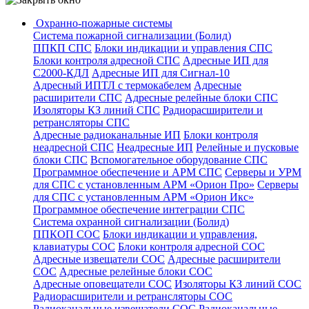
Охранно-пожарные системы
Система пожарной сигнализации (Болид)
ППКП СПС
Блоки индикации и управления СПС
Блоки контроля адресной СПС
Адресные ИП для
С2000-КДЛ
Адресные ИП для Сигнал-10
Адресный ИПТЛ с термокабелем
Адресные
расширители СПС
Адресные релейные блоки СПС
Изоляторы КЗ линий СПС
Радиорасширители и
ретрансляторы СПС
Адресные радиоканальные ИП
Блоки контроля
неадресной СПС
Неадресные ИП
Релейные и пусковые
блоки СПС
Вспомогательное оборудование СПС
Программное обеспечение и АРМ СПС
Серверы и УРМ
для СПС с установленным АРМ «Орион Про»
Серверы
для СПС с установленным АРМ «Орион Икс»
Программное обеспечение интеграции СПС
Система охранной сигнализации (Болид)
ППКОП СОС
Блоки индикации и управления,
клавиатуры СОС
Блоки контроля адресной СОС
Адресные извещатели СОС
Адресные расширители
СОС
Адресные релейные блоки СОС
Адресные оповещатели СОС
Изоляторы КЗ линий СОС
Радиорасширители и ретрансляторы СОС
Радиоканальные извещатели СОС
Радиоканальные