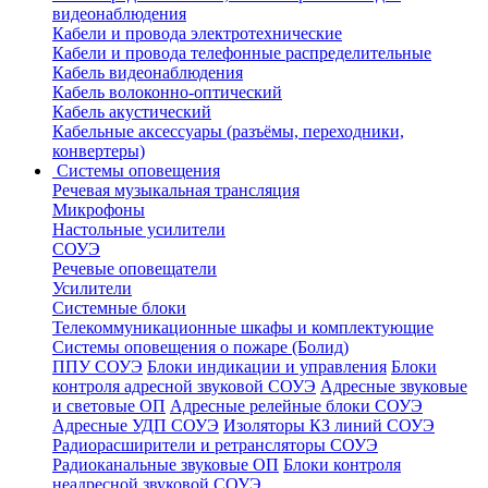
видеонаблюдения
Кабели и провода электротехнические
Кабели и провода телефонные распределительные
Кабель видеонаблюдения
Кабель волоконно-оптический
Кабель акустический
Кабельные аксессуары (разъёмы, переходники,
конвертеры)
Системы оповещения
Речевая музыкальная трансляция
Микрофоны
Настольные усилители
СОУЭ
Речевые оповещатели
Усилители
Системные блоки
Телекоммуникационные шкафы и комплектующие
Системы оповещения о пожаре (Болид)
ППУ СОУЭ
Блоки индикации и управления
Блоки
контроля адресной звуковой СОУЭ
Адресные звуковые
и световые ОП
Адресные релейные блоки СОУЭ
Адресные УДП СОУЭ
Изоляторы КЗ линий СОУЭ
Радиорасширители и ретрансляторы СОУЭ
Радиоканальные звуковые ОП
Блоки контроля
неадресной звуковой СОУЭ