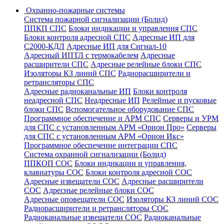
Охранно-пожарные системы
Система пожарной сигнализации (Болид)
ППКП СПС
Блоки индикации и управления СПС
Блоки контроля адресной СПС
Адресные ИП для
С2000-КДЛ
Адресные ИП для Сигнал-10
Адресный ИПТЛ с термокабелем
Адресные
расширители СПС
Адресные релейные блоки СПС
Изоляторы КЗ линий СПС
Радиорасширители и
ретрансляторы СПС
Адресные радиоканальные ИП
Блоки контроля
неадресной СПС
Неадресные ИП
Релейные и пусковые
блоки СПС
Вспомогательное оборудование СПС
Программное обеспечение и АРМ СПС
Серверы и УРМ
для СПС с установленным АРМ «Орион Про»
Серверы
для СПС с установленным АРМ «Орион Икс»
Программное обеспечение интеграции СПС
Система охранной сигнализации (Болид)
ППКОП СОС
Блоки индикации и управления,
клавиатуры СОС
Блоки контроля адресной СОС
Адресные извещатели СОС
Адресные расширители
СОС
Адресные релейные блоки СОС
Адресные оповещатели СОС
Изоляторы КЗ линий СОС
Радиорасширители и ретрансляторы СОС
Радиоканальные извещатели СОС
Радиоканальные