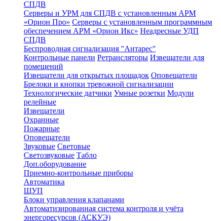
СПДВ
Серверы и УРМ для СПДВ с установленным АРМ
«Орион Про»
Серверы с установленным программным
обеспечением АРМ «Орион Икс»
Неадресные УДП
СПДВ
Беспроводная сигнализация "Антарес"
Контрольные панели
Ретрансляторы
Извещатели для
помещений
Извещатели для открытых площадок
Оповещатели
Брелоки и кнопки тревожной сигнализации
Технологические датчики
Умные розетки
Модули
релейные
Извещатели
Охранные
Пожарные
Оповещатели
Звуковые
Световые
Светозвуковые
Табло
Доп.оборудование
Приемно-контрольные приборы
Автоматика
ЩУП
Блоки управления клапанами
Автоматизированная система контроля и учёта
энергоресурсов (АСКУЭ)