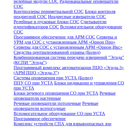
релейные модули СОС
Радиоканальные оповещатели
СОС
Контроллеры периметральной СОС
Блоки контроля
неадресной СОС
Неадресные извещатели СОС
Релейные и пусковые блоки СОС
Считыватели
идентификаторов СОС
Вспомогательное оборудование
СОС
Программное обеспечение для АРМ СОС
Серверы и
УРМ для СОС с установленным АРМ «Орион Про»
Серверы для СОС с установленным АРМ «Орион Икс»
Средства централизованной охраны (Болид)
Комбинированная система передачи извещений "Эгида"
(КСПИ "Эгида")
Программный комплекс автоматизации ПЦО «Эгида-3»
(АРМ ПЦО «Эгида-3")
Система оповещения при УСТА (Болид)
ППУ СО при УСТА
Блоки индикации и управления СО
при УСТА
Блоки речевого оповещения СО при УСТА
Речевые
оповещатели настенные
Речевые оповещатели потолочные
Речевые
оповещатели всепогодные
Вспомогательное оборудование СО при УСТА
Программное обеспечение
Комплекс устройств СПА для взрывоопасных зон