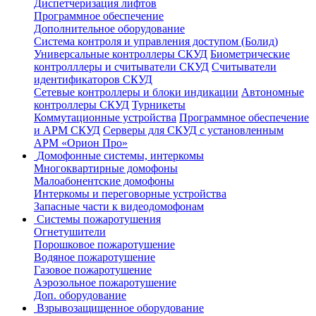
Диспетчеризация лифтов
Программное обеспечение
Дополнительное оборудование
Система контроля и управления доступом (Болид)
Универсальные контроллеры СКУД
Биометрические
контролллеры и считыватели СКУД
Считыватели
идентификаторов СКУД
Сетевые контроллеры и блоки индикации
Автономные
контроллеры СКУД
Турникеты
Коммутационные устройства
Программное обеспечение
и АРМ СКУД
Серверы для СКУД с установленным
АРМ «Орион Про»
Домофонные системы, интеркомы
Многоквартирные домофоны
Малоабонентские домофоны
Интеркомы и переговорные устройства
Запасные части к видеодомофонам
Системы пожаротушения
Огнетушители
Порошковое пожаротушение
Водяное пожаротушение
Газовое пожаротушение
Аэрозольное пожаротушение
Доп. оборудование
Взрывозащищенное оборудование