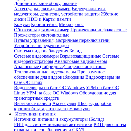
Дополнительное оборудование
Аксессуары для видеокамер
Видеоусилители,
модуляторы, делители, устройства защиты
Жёсткие
диски HDD и Карты памяти
Кожухи
Кронштейны
Микрофоны
Объективы для видеокамер
Прожекторы инфракрасные
Прожекторы светодиодные
Пульты управления, матричные переключатели
Устройства передачи видео
Система видеонаблюдения Болид
Сетевые видеокамеры
Взрывозащищенные
Сетевые
видеорегистраторы
Аналоговые видеокамеры
Аналоговые (гибридные) видеорегистраторы
Тепловизионные видеокамеры
Программное
обеспечение для видеонаблюдения
Видеосерверы на
базе ОС Linux
Видеосерверы на базе ОС Windows
УРМ на базе ОС
Linux
УРМ на базе ОС Windows
Оборудование для
транспортных средств
Вызывные панели
Аксессуары
Шкафы, коробки,
кронштейны, адаптеры, термокожухи
Источники питания
Источники питания и аккумуляторы (Болид)
РИП для систем пожарной автоматики
РИП для систем
охраны, видеонаблюдения и СКУД