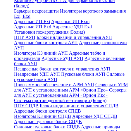
Комплекс устройств СПА для взрывоопасных зон
(Болид)
Барьеры искрозащиты
Изоляторы короткого замыкания
Exi, Exd
Адресные ИП Exi
Адресные ИП Exm
Адресные ИП Exd
Адресные УДП Exd
Установки пожаротушения (Болид)
ППУ АУП
Блоки индикации и управления АУП
Адресные блоки контроля АУП
Адресные расширители
АУП
Изоляторы КЗ линий АУП
Адресные табло и
оповещатели
Адресные УДП АУП
Адресные релейные
блоки АУП
Неадресные блоки контроля и управления АУП
Неадресные УДП АУП
Пусковые блоки АУП
Силовые
пусковые блоки АУП
Программное обеспечение и АРМ АУП
Серверы и УРМ
для АУП с установленным АРМ «Орион Про»
Серверы
для АУП с установленным АРМ «Орион Икс»
Система противодымной вентиляции (Болид)
ППУ СПДВ
Блоки индикации и управления СПДВ
Адресные блоки контроля СПДВ
Изоляторы КЗ линий СПДВ
Адресные УДП СПДВ
Адресные пусковые блоки СПДВ
Силовые пусковые блоки СПДВ
Адресные приводы