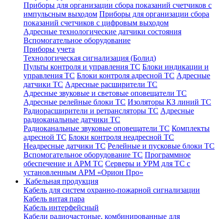
Приборы для организации сбора показаний счетчиков с
импульсным выходом
Приборы для организации сбора
показаний счетчиков с цифровым выходом
Адресные технологические датчики состояния
Вспомогательное оборудование
Приборы учета
Технологическая сигнализация (Болид)
Пульты контроля и управления ТС
Блоки индикации и
управления ТС
Блоки контроля адресной ТС
Адресные
датчики ТС
Адресные расширители ТС
Адресные звуковые и световые оповещатели ТС
Адресные релейные блоки ТС
Изоляторы КЗ линий ТС
Радиорасширители и ретрансляторы ТС
Адресные
радиоканальные датчики ТС
Радиоканальные звуковые оповещатели ТС
Комплекты
адресной ТС
Блоки контроля неадресной ТС
Неадресные датчики ТС
Релейные и пусковые блоки ТС
Вспомогательное оборудование ТС
Программное
обеспечение и АРМ ТС
Серверы и УРМ для ТС с
установленным АРМ «Орион Про»
Кабельная продукция
Кабель для систем охранно-пожарной сигнализации
Кабель витая пара
Кабель интерфейсный
Кабели радиочастоные, комбинированные для