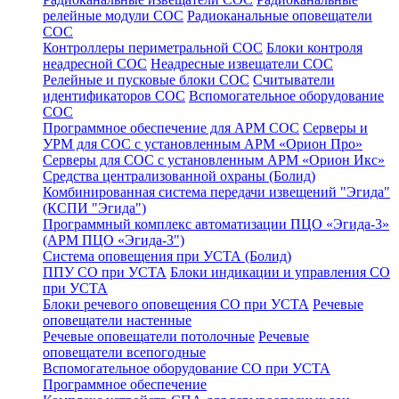
релейные модули СОС
Радиоканальные оповещатели
СОС
Контроллеры периметральной СОС
Блоки контроля
неадресной СОС
Неадресные извещатели СОС
Релейные и пусковые блоки СОС
Считыватели
идентификаторов СОС
Вспомогательное оборудование
СОС
Программное обеспечение для АРМ СОС
Серверы и
УРМ для СОС с установленным АРМ «Орион Про»
Серверы для СОС с установленным АРМ «Орион Икс»
Средства централизованной охраны (Болид)
Комбинированная система передачи извещений "Эгида"
(КСПИ "Эгида")
Программный комплекс автоматизации ПЦО «Эгида-3»
(АРМ ПЦО «Эгида-3")
Система оповещения при УСТА (Болид)
ППУ СО при УСТА
Блоки индикации и управления СО
при УСТА
Блоки речевого оповещения СО при УСТА
Речевые
оповещатели настенные
Речевые оповещатели потолочные
Речевые
оповещатели всепогодные
Вспомогательное оборудование СО при УСТА
Программное обеспечение