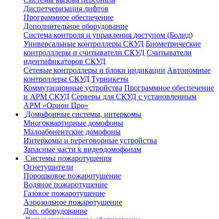
Диспетчеризация лифтов
Программное обеспечение
Дополнительное оборудование
Система контроля и управления доступом (Болид)
Универсальные контроллеры СКУД
Биометрические
контролллеры и считыватели СКУД
Считыватели
идентификаторов СКУД
Сетевые контроллеры и блоки индикации
Автономные
контроллеры СКУД
Турникеты
Коммутационные устройства
Программное обеспечение
и АРМ СКУД
Серверы для СКУД с установленным
АРМ «Орион Про»
Домофонные системы, интеркомы
Многоквартирные домофоны
Малоабонентские домофоны
Интеркомы и переговорные устройства
Запасные части к видеодомофонам
Системы пожаротушения
Огнетушители
Порошковое пожаротушение
Водяное пожаротушение
Газовое пожаротушение
Аэрозольное пожаротушение
Доп. оборудование