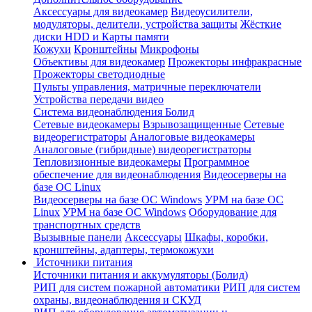
Аксессуары для видеокамер
Видеоусилители,
модуляторы, делители, устройства защиты
Жёсткие
диски HDD и Карты памяти
Кожухи
Кронштейны
Микрофоны
Объективы для видеокамер
Прожекторы инфракрасные
Прожекторы светодиодные
Пульты управления, матричные переключатели
Устройства передачи видео
Система видеонаблюдения Болид
Сетевые видеокамеры
Взрывозащищенные
Сетевые
видеорегистраторы
Аналоговые видеокамеры
Аналоговые (гибридные) видеорегистраторы
Тепловизионные видеокамеры
Программное
обеспечение для видеонаблюдения
Видеосерверы на
базе ОС Linux
Видеосерверы на базе ОС Windows
УРМ на базе ОС
Linux
УРМ на базе ОС Windows
Оборудование для
транспортных средств
Вызывные панели
Аксессуары
Шкафы, коробки,
кронштейны, адаптеры, термокожухи
Источники питания
Источники питания и аккумуляторы (Болид)
РИП для систем пожарной автоматики
РИП для систем
охраны, видеонаблюдения и СКУД