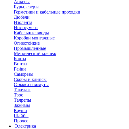
Анкеры
Буры, сверла
Герметики и кабельные проходки
Дюбели
Изолента
Инструмент
Кабельные вводы
Коробки монтажные
Огнестойкие
Промышленные
Метрический крепеж
Болты
Винты
Гайки
Саморезы
Скобы и клипсы
Стяжки и хомуты
Такелаж
Трос
Талрепы
Зажимы
Коуши
Шайбы
Прочее
Электрика