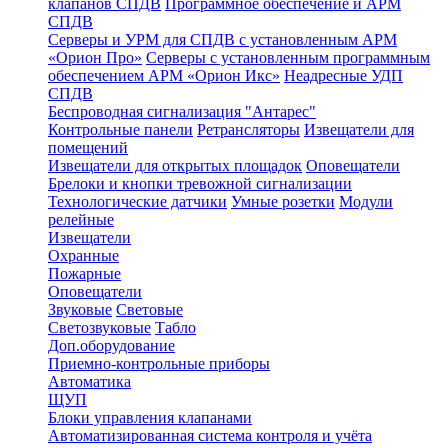
клапанов СПДВ
Программное обеспечение и АРМ
СПДВ
Серверы и УРМ для СПДВ с установленным АРМ
«Орион Про»
Серверы с установленным программным
обеспечением АРМ «Орион Икс»
Неадресные УДП
СПДВ
Беспроводная сигнализация "Антарес"
Контрольные панели
Ретрансляторы
Извещатели для
помещений
Извещатели для открытых площадок
Оповещатели
Брелоки и кнопки тревожной сигнализации
Технологические датчики
Умные розетки
Модули
релейные
Извещатели
Охранные
Пожарные
Оповещатели
Звуковые
Световые
Светозвуковые
Табло
Доп.оборудование
Приемно-контрольные приборы
Автоматика
ЩУП
Блоки управления клапанами
Автоматизированная система контроля и учёта