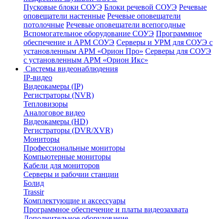
Пусковые блоки СОУЭ
Блоки речевой СОУЭ
Речевые
оповещатели настенные
Речевые оповещатели
потолочные
Речевые оповещатели всепогодные
Вспомогательное оборудование СОУЭ
Программное
обеспечение и АРМ СОУЭ
Серверы и УРМ для СОУЭ с
установленным АРМ «Орион Про»
Серверы для СОУЭ
с установленным АРМ «Орион Икс»
Системы видеонаблюдения
IP-видео
Видеокамеры (IP)
Регистраторы (NVR)
Тепловизоры
Аналоговое видео
Видеокамеры (HD)
Регистраторы (DVR/XVR)
Мониторы
Профессиональные мониторы
Компьютерные мониторы
Кабели для мониторов
Серверы и рабочии станции
Болид
Trassir
Комплектующие и аксессуары
Программное обеспечение и платы видеозахвата
Дополнительное оборудование