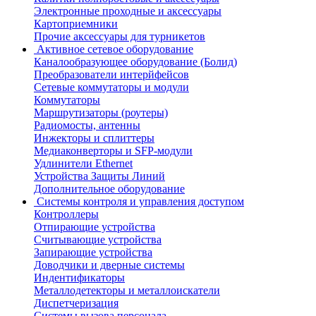
Электронные проходные и аксессуары
Картоприемники
Прочие аксессуары для турникетов
Активное сетевое оборудование
Каналообразующее оборудование (Болид)
Преобразователи интерйфейсов
Сетевые коммутаторы и модули
Коммутаторы
Маршрутизаторы (роутеры)
Радиомосты, антенны
Инжекторы и сплиттеры
Медиаконверторы и SFP-модули
Удлинители Ethernet
Устройства Защиты Линий
Дополнительное оборудование
Системы контроля и управления доступом
Контроллеры
Отпирающие устройства
Считывающие устройства
Запирающие устройства
Доводчики и дверные системы
Индентификаторы
Металлодетекторы и металлоискатели
Диспетчеризация
Системы вызова персонала