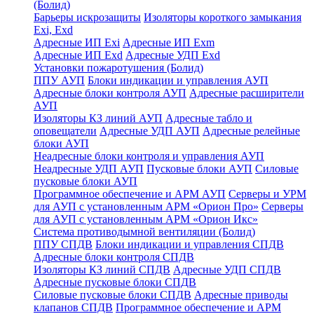
(Болид)
Барьеры искрозащиты
Изоляторы короткого замыкания
Exi, Exd
Адресные ИП Exi
Адресные ИП Exm
Адресные ИП Exd
Адресные УДП Exd
Установки пожаротушения (Болид)
ППУ АУП
Блоки индикации и управления АУП
Адресные блоки контроля АУП
Адресные расширители
АУП
Изоляторы КЗ линий АУП
Адресные табло и
оповещатели
Адресные УДП АУП
Адресные релейные
блоки АУП
Неадресные блоки контроля и управления АУП
Неадресные УДП АУП
Пусковые блоки АУП
Силовые
пусковые блоки АУП
Программное обеспечение и АРМ АУП
Серверы и УРМ
для АУП с установленным АРМ «Орион Про»
Серверы
для АУП с установленным АРМ «Орион Икс»
Система противодымной вентиляции (Болид)
ППУ СПДВ
Блоки индикации и управления СПДВ
Адресные блоки контроля СПДВ
Изоляторы КЗ линий СПДВ
Адресные УДП СПДВ
Адресные пусковые блоки СПДВ
Силовые пусковые блоки СПДВ
Адресные приводы
клапанов СПДВ
Программное обеспечение и АРМ