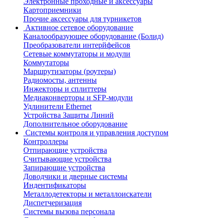
Электронные проходные и аксессуары
Картоприемники
Прочие аксессуары для турникетов
Активное сетевое оборудование
Каналообразующее оборудование (Болид)
Преобразователи интерйфейсов
Сетевые коммутаторы и модули
Коммутаторы
Маршрутизаторы (роутеры)
Радиомосты, антенны
Инжекторы и сплиттеры
Медиаконверторы и SFP-модули
Удлинители Ethernet
Устройства Защиты Линий
Дополнительное оборудование
Системы контроля и управления доступом
Контроллеры
Отпирающие устройства
Считывающие устройства
Запирающие устройства
Доводчики и дверные системы
Индентификаторы
Металлодетекторы и металлоискатели
Диспетчеризация
Системы вызова персонала