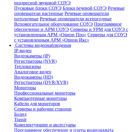
неадресной звуковой СОУЭ
Пусковые блоки СОУЭ
Блоки речевой СОУЭ
Речевые
оповещатели настенные
Речевые оповещатели
потолочные
Речевые оповещатели всепогодные
Вспомогательное оборудование СОУЭ
Программное
обеспечение и АРМ СОУЭ
Серверы и УРМ для СОУЭ с
установленным АРМ «Орион Про»
Серверы для СОУЭ
с установленным АРМ «Орион Икс»
Системы видеонаблюдения
IP-видео
Видеокамеры (IP)
Регистраторы (NVR)
Тепловизоры
Аналоговое видео
Видеокамеры (HD)
Регистраторы (DVR/XVR)
Мониторы
Профессиональные мониторы
Компьютерные мониторы
Кабели для мониторов
Серверы и рабочии станции
Болид
Trassir
Комплектующие и аксессуары
Программное обеспечение и платы видеозахвата