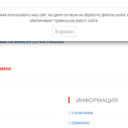
ая использовать наш сайт, вы даете согласие на обработку файлов cookie,
обеспечивают правильную работу сайта.
р и регистраторов производства ЗАО "НВП "БОЛИД", узнаете об особенностя
Хорошо
ция,
binar.ru/event/6913745/7042063
емени
ИНФОРМАЦИЯ
О КОМПАНИИ
СЕМИНАРЫ