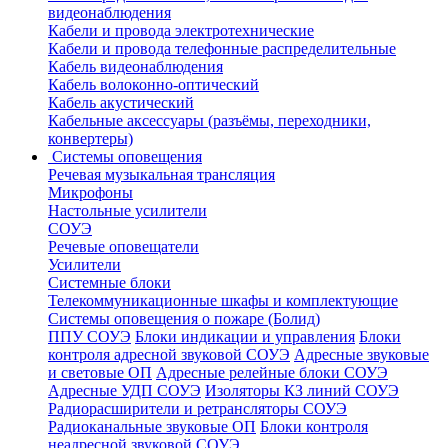
видеонаблюдения
Кабели и провода электротехнические
Кабели и провода телефонные распределительные
Кабель видеонаблюдения
Кабель волоконно-оптический
Кабель акустический
Кабельные аксессуары (разъёмы, переходники,
конвертеры)
Системы оповещения
Речевая музыкальная трансляция
Микрофоны
Настольные усилители
СОУЭ
Речевые оповещатели
Усилители
Системные блоки
Телекоммуникационные шкафы и комплектующие
Системы оповещения о пожаре (Болид)
ППУ СОУЭ
Блоки индикации и управления
Блоки
контроля адресной звуковой СОУЭ
Адресные звуковые
и световые ОП
Адресные релейные блоки СОУЭ
Адресные УДП СОУЭ
Изоляторы КЗ линий СОУЭ
Радиорасширители и ретрансляторы СОУЭ
Радиоканальные звуковые ОП
Блоки контроля
неадресной звуковой СОУЭ