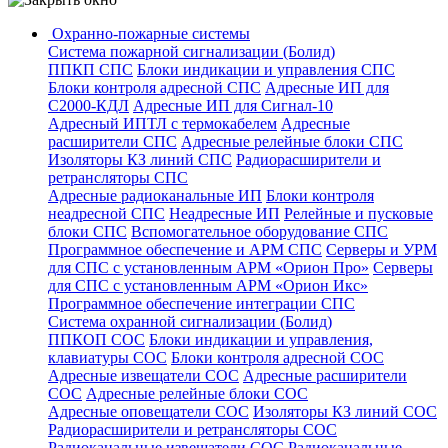
Охранно-пожарные системы
Система пожарной сигнализации (Болид)
ППКП СПС
Блоки индикации и управления СПС
Блоки контроля адресной СПС
Адресные ИП для
С2000-КДЛ
Адресные ИП для Сигнал-10
Адресный ИПТЛ с термокабелем
Адресные
расширители СПС
Адресные релейные блоки СПС
Изоляторы КЗ линий СПС
Радиорасширители и
ретрансляторы СПС
Адресные радиоканальные ИП
Блоки контроля
неадресной СПС
Неадресные ИП
Релейные и пусковые
блоки СПС
Вспомогательное оборудование СПС
Программное обеспечение и АРМ СПС
Серверы и УРМ
для СПС с установленным АРМ «Орион Про»
Серверы
для СПС с установленным АРМ «Орион Икс»
Программное обеспечение интеграции СПС
Система охранной сигнализации (Болид)
ППКОП СОС
Блоки индикации и управления,
клавиатуры СОС
Блоки контроля адресной СОС
Адресные извещатели СОС
Адресные расширители
СОС
Адресные релейные блоки СОС
Адресные оповещатели СОС
Изоляторы КЗ линий СОС
Радиорасширители и ретрансляторы СОС
Радиоканальные извещатели СОС
Радиоканальные