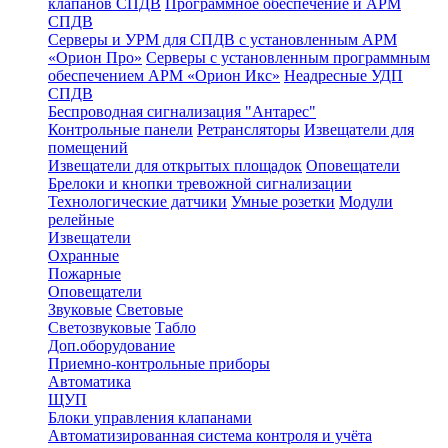
клапанов СПДВ
Программное обеспечение и АРМ
СПДВ
Серверы и УРМ для СПДВ с установленным АРМ
«Орион Про»
Серверы с установленным программным
обеспечением АРМ «Орион Икс»
Неадресные УДП
СПДВ
Беспроводная сигнализация "Антарес"
Контрольные панели
Ретрансляторы
Извещатели для
помещений
Извещатели для открытых площадок
Оповещатели
Брелоки и кнопки тревожной сигнализации
Технологические датчики
Умные розетки
Модули
релейные
Извещатели
Охранные
Пожарные
Оповещатели
Звуковые
Световые
Светозвуковые
Табло
Доп.оборудование
Приемно-контрольные приборы
Автоматика
ЩУП
Блоки управления клапанами
Автоматизированная система контроля и учёта