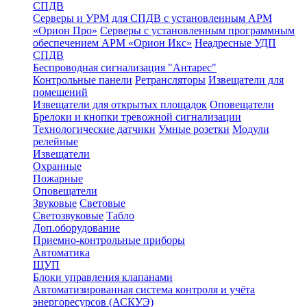
СПДВ
Серверы и УРМ для СПДВ с установленным АРМ
«Орион Про»
Серверы с установленным программным
обеспечением АРМ «Орион Икс»
Неадресные УДП
СПДВ
Беспроводная сигнализация "Антарес"
Контрольные панели
Ретрансляторы
Извещатели для
помещений
Извещатели для открытых площадок
Оповещатели
Брелоки и кнопки тревожной сигнализации
Технологические датчики
Умные розетки
Модули
релейные
Извещатели
Охранные
Пожарные
Оповещатели
Звуковые
Световые
Светозвуковые
Табло
Доп.оборудование
Приемно-контрольные приборы
Автоматика
ЩУП
Блоки управления клапанами
Автоматизированная система контроля и учёта
энергоресурсов (АСКУЭ)