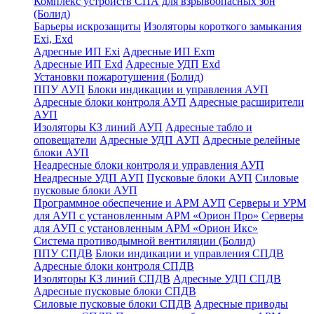
Комплекс устройств СПА для взрывоопасных зон
(Болид)
Барьеры искрозащиты
Изоляторы короткого замыкания
Exi, Exd
Адресные ИП Exi
Адресные ИП Exm
Адресные ИП Exd
Адресные УДП Exd
Установки пожаротушения (Болид)
ППУ АУП
Блоки индикации и управления АУП
Адресные блоки контроля АУП
Адресные расширители
АУП
Изоляторы КЗ линий АУП
Адресные табло и
оповещатели
Адресные УДП АУП
Адресные релейные
блоки АУП
Неадресные блоки контроля и управления АУП
Неадресные УДП АУП
Пусковые блоки АУП
Силовые
пусковые блоки АУП
Программное обеспечение и АРМ АУП
Серверы и УРМ
для АУП с установленным АРМ «Орион Про»
Серверы
для АУП с установленным АРМ «Орион Икс»
Система противодымной вентиляции (Болид)
ППУ СПДВ
Блоки индикации и управления СПДВ
Адресные блоки контроля СПДВ
Изоляторы КЗ линий СПДВ
Адресные УДП СПДВ
Адресные пусковые блоки СПДВ
Силовые пусковые блоки СПДВ
Адресные приводы