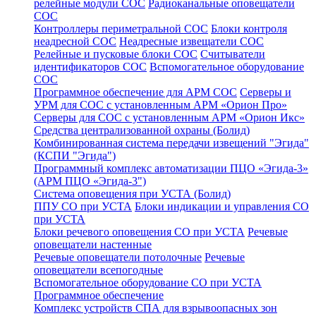
релейные модули СОС
Радиоканальные оповещатели
СОС
Контроллеры периметральной СОС
Блоки контроля
неадресной СОС
Неадресные извещатели СОС
Релейные и пусковые блоки СОС
Считыватели
идентификаторов СОС
Вспомогательное оборудование
СОС
Программное обеспечение для АРМ СОС
Серверы и
УРМ для СОС с установленным АРМ «Орион Про»
Серверы для СОС с установленным АРМ «Орион Икс»
Средства централизованной охраны (Болид)
Комбинированная система передачи извещений "Эгида"
(КСПИ "Эгида")
Программный комплекс автоматизации ПЦО «Эгида-3»
(АРМ ПЦО «Эгида-3")
Система оповещения при УСТА (Болид)
ППУ СО при УСТА
Блоки индикации и управления СО
при УСТА
Блоки речевого оповещения СО при УСТА
Речевые
оповещатели настенные
Речевые оповещатели потолочные
Речевые
оповещатели всепогодные
Вспомогательное оборудование СО при УСТА
Программное обеспечение
Комплекс устройств СПА для взрывоопасных зон