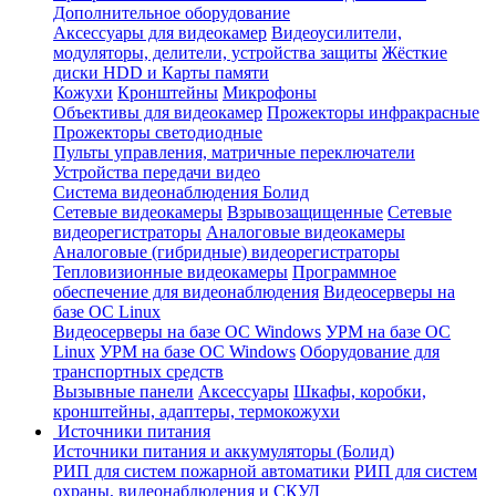
Дополнительное оборудование
Аксессуары для видеокамер
Видеоусилители,
модуляторы, делители, устройства защиты
Жёсткие
диски HDD и Карты памяти
Кожухи
Кронштейны
Микрофоны
Объективы для видеокамер
Прожекторы инфракрасные
Прожекторы светодиодные
Пульты управления, матричные переключатели
Устройства передачи видео
Система видеонаблюдения Болид
Сетевые видеокамеры
Взрывозащищенные
Сетевые
видеорегистраторы
Аналоговые видеокамеры
Аналоговые (гибридные) видеорегистраторы
Тепловизионные видеокамеры
Программное
обеспечение для видеонаблюдения
Видеосерверы на
базе ОС Linux
Видеосерверы на базе ОС Windows
УРМ на базе ОС
Linux
УРМ на базе ОС Windows
Оборудование для
транспортных средств
Вызывные панели
Аксессуары
Шкафы, коробки,
кронштейны, адаптеры, термокожухи
Источники питания
Источники питания и аккумуляторы (Болид)
РИП для систем пожарной автоматики
РИП для систем
охраны, видеонаблюдения и СКУД