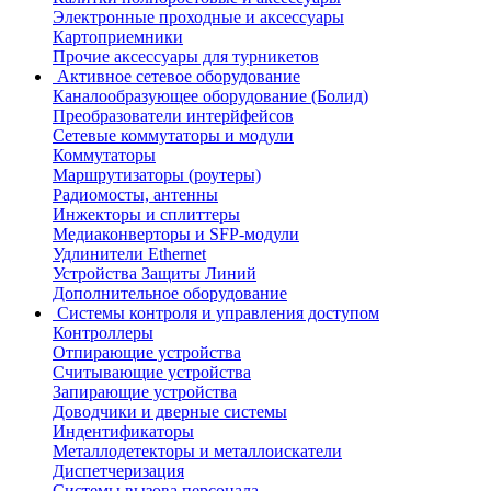
Электронные проходные и аксессуары
Картоприемники
Прочие аксессуары для турникетов
Активное сетевое оборудование
Каналообразующее оборудование (Болид)
Преобразователи интерйфейсов
Сетевые коммутаторы и модули
Коммутаторы
Маршрутизаторы (роутеры)
Радиомосты, антенны
Инжекторы и сплиттеры
Медиаконверторы и SFP-модули
Удлинители Ethernet
Устройства Защиты Линий
Дополнительное оборудование
Системы контроля и управления доступом
Контроллеры
Отпирающие устройства
Считывающие устройства
Запирающие устройства
Доводчики и дверные системы
Индентификаторы
Металлодетекторы и металлоискатели
Диспетчеризация
Системы вызова персонала