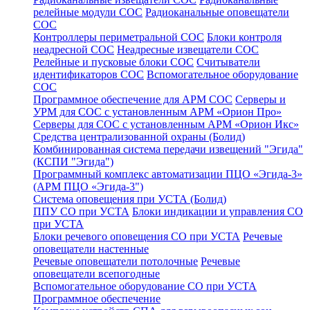
релейные модули СОС
Радиоканальные оповещатели
СОС
Контроллеры периметральной СОС
Блоки контроля
неадресной СОС
Неадресные извещатели СОС
Релейные и пусковые блоки СОС
Считыватели
идентификаторов СОС
Вспомогательное оборудование
СОС
Программное обеспечение для АРМ СОС
Серверы и
УРМ для СОС с установленным АРМ «Орион Про»
Серверы для СОС с установленным АРМ «Орион Икс»
Средства централизованной охраны (Болид)
Комбинированная система передачи извещений "Эгида"
(КСПИ "Эгида")
Программный комплекс автоматизации ПЦО «Эгида-3»
(АРМ ПЦО «Эгида-3")
Система оповещения при УСТА (Болид)
ППУ СО при УСТА
Блоки индикации и управления СО
при УСТА
Блоки речевого оповещения СО при УСТА
Речевые
оповещатели настенные
Речевые оповещатели потолочные
Речевые
оповещатели всепогодные
Вспомогательное оборудование СО при УСТА
Программное обеспечение