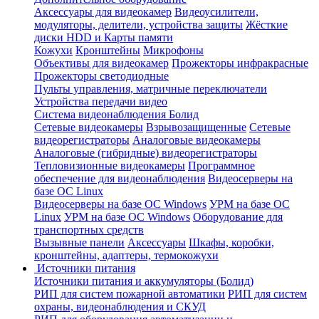
Аксессуары для видеокамер
Видеоусилители,
модуляторы, делители, устройства защиты
Жёсткие
диски HDD и Карты памяти
Кожухи
Кронштейны
Микрофоны
Объективы для видеокамер
Прожекторы инфракрасные
Прожекторы светодиодные
Пульты управления, матричные переключатели
Устройства передачи видео
Система видеонаблюдения Болид
Сетевые видеокамеры
Взрывозащищенные
Сетевые
видеорегистраторы
Аналоговые видеокамеры
Аналоговые (гибридные) видеорегистраторы
Тепловизионные видеокамеры
Программное
обеспечение для видеонаблюдения
Видеосерверы на
базе ОС Linux
Видеосерверы на базе ОС Windows
УРМ на базе ОС
Linux
УРМ на базе ОС Windows
Оборудование для
транспортных средств
Вызывные панели
Аксессуары
Шкафы, коробки,
кронштейны, адаптеры, термокожухи
Источники питания
Источники питания и аккумуляторы (Болид)
РИП для систем пожарной автоматики
РИП для систем
охраны, видеонаблюдения и СКУД