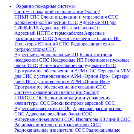
Охранно-пожарные системы
Система пожарной сигнализации (Болид)
ППКП СПС
Блоки индикации и управления СПС
Блоки контроля адресной СПС
Адресные ИП для
С2000-КДЛ
Адресные ИП для Сигнал-10
Адресный ИПТЛ с термокабелем
Адресные
расширители СПС
Адресные релейные блоки СПС
Изоляторы КЗ линий СПС
Радиорасширители и
ретрансляторы СПС
Адресные радиоканальные ИП
Блоки контроля
неадресной СПС
Неадресные ИП
Релейные и пусковые
блоки СПС
Вспомогательное оборудование СПС
Программное обеспечение и АРМ СПС
Серверы и УРМ
для СПС с установленным АРМ «Орион Про»
Серверы
для СПС с установленным АРМ «Орион Икс»
Программное обеспечение интеграции СПС
Система охранной сигнализации (Болид)
ППКОП СОС
Блоки индикации и управления,
клавиатуры СОС
Блоки контроля адресной СОС
Адресные извещатели СОС
Адресные расширители
СОС
Адресные релейные блоки СОС
Адресные оповещатели СОС
Изоляторы КЗ линий СОС
Радиорасширители и ретрансляторы СОС
Радиоканальные извещатели СОС
Радиоканальные