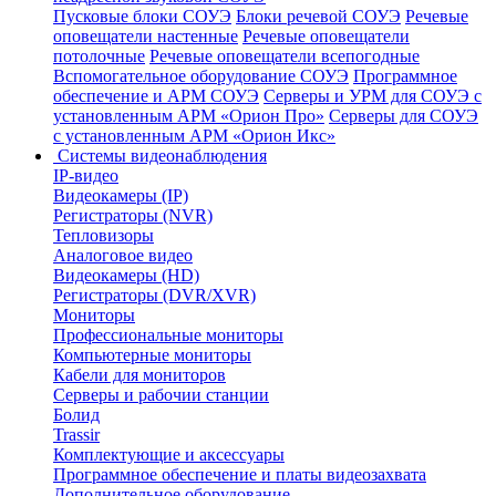
Пусковые блоки СОУЭ
Блоки речевой СОУЭ
Речевые
оповещатели настенные
Речевые оповещатели
потолочные
Речевые оповещатели всепогодные
Вспомогательное оборудование СОУЭ
Программное
обеспечение и АРМ СОУЭ
Серверы и УРМ для СОУЭ с
установленным АРМ «Орион Про»
Серверы для СОУЭ
с установленным АРМ «Орион Икс»
Системы видеонаблюдения
IP-видео
Видеокамеры (IP)
Регистраторы (NVR)
Тепловизоры
Аналоговое видео
Видеокамеры (HD)
Регистраторы (DVR/XVR)
Мониторы
Профессиональные мониторы
Компьютерные мониторы
Кабели для мониторов
Серверы и рабочии станции
Болид
Trassir
Комплектующие и аксессуары
Программное обеспечение и платы видеозахвата
Дополнительное оборудование