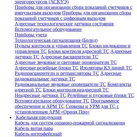
энергоресурсов (АСКУЭ)
Приборы для организации сбора показаний счетчиков с
импульсным выходом
Приборы для организации сбора
показаний счетчиков с цифровым выходом
Адресные технологические датчики состояния
Вспомогательное оборудование
Приборы учета
Технологическая сигнализация (Болид)
Пульты контроля и управления ТС
Блоки индикации и
управления ТС
Блоки контроля адресной ТС
Адресные
датчики ТС
Адресные расширители ТС
Адресные звуковые и световые оповещатели ТС
Адресные релейные блоки ТС
Изоляторы КЗ линий ТС
Радиорасширители и ретрансляторы ТС
Адресные
радиоканальные датчики ТС
Радиоканальные звуковые оповещатели ТС
Комплекты
адресной ТС
Блоки контроля неадресной ТС
Неадресные датчики ТС
Релейные и пусковые блоки ТС
Вспомогательное оборудование ТС
Программное
обеспечение и АРМ ТС
Серверы и УРМ для ТС с
установленным АРМ «Орион Про»
Кабельная продукция
Кабель для систем охранно-пожарной сигнализации
Кабель витая пара
Кабель интерфейсный