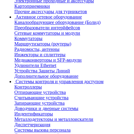
Электронные проходные и аксессуары
Картоприемники
Прочие аксессуары для турникетов
Активное сетевое оборудование
Каналообразующее оборудование (Болид)
Преобразователи интерйфейсов
Сетевые коммутаторы и модули
Коммутаторы
Маршрутизаторы (роутеры)
Радиомосты, антенны
Инжекторы и сплиттеры
Медиаконверторы и SFP-модули
Удлинители Ethernet
Устройства Защиты Линий
Дополнительное оборудование
Системы контроля и управления доступом
Контроллеры
Отпирающие устройства
Считывающие устройства
Запирающие устройства
Доводчики и дверные системы
Индентификаторы
Металлодетекторы и металлоискатели
Диспетчеризация
Системы вызова персонала