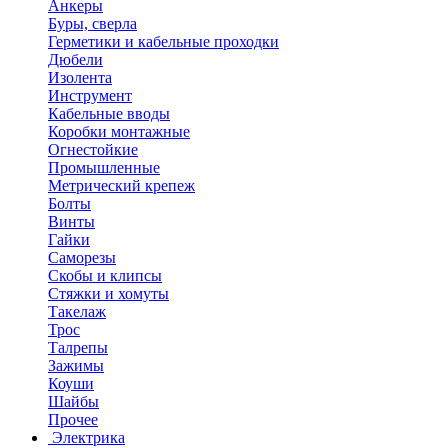
Анкеры
Буры, сверла
Герметики и кабельные проходки
Дюбели
Изолента
Инструмент
Кабельные вводы
Коробки монтажные
Огнестойкие
Промышленные
Метрический крепеж
Болты
Винты
Гайки
Саморезы
Скобы и клипсы
Стяжки и хомуты
Такелаж
Трос
Талрепы
Зажимы
Коуши
Шайбы
Прочее
Электрика