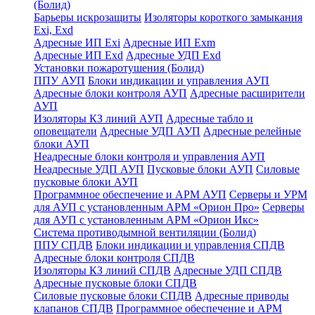
(Болид)
Барьеры искрозащиты
Изоляторы короткого замыкания
Exi, Exd
Адресные ИП Exi
Адресные ИП Exm
Адресные ИП Exd
Адресные УДП Exd
Установки пожаротушения (Болид)
ППУ АУП
Блоки индикации и управления АУП
Адресные блоки контроля АУП
Адресные расширители
АУП
Изоляторы КЗ линий АУП
Адресные табло и
оповещатели
Адресные УДП АУП
Адресные релейные
блоки АУП
Неадресные блоки контроля и управления АУП
Неадресные УДП АУП
Пусковые блоки АУП
Силовые
пусковые блоки АУП
Программное обеспечение и АРМ АУП
Серверы и УРМ
для АУП с установленным АРМ «Орион Про»
Серверы
для АУП с установленным АРМ «Орион Икс»
Система противодымной вентиляции (Болид)
ППУ СПДВ
Блоки индикации и управления СПДВ
Адресные блоки контроля СПДВ
Изоляторы КЗ линий СПДВ
Адресные УДП СПДВ
Адресные пусковые блоки СПДВ
Силовые пусковые блоки СПДВ
Адресные приводы
клапанов СПДВ
Программное обеспечение и АРМ