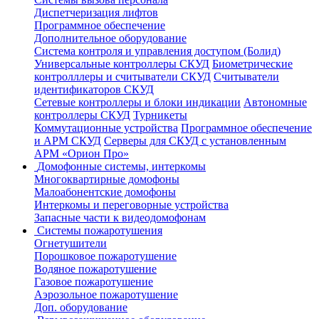
Диспетчеризация лифтов
Программное обеспечение
Дополнительное оборудование
Система контроля и управления доступом (Болид)
Универсальные контроллеры СКУД
Биометрические
контролллеры и считыватели СКУД
Считыватели
идентификаторов СКУД
Сетевые контроллеры и блоки индикации
Автономные
контроллеры СКУД
Турникеты
Коммутационные устройства
Программное обеспечение
и АРМ СКУД
Серверы для СКУД с установленным
АРМ «Орион Про»
Домофонные системы, интеркомы
Многоквартирные домофоны
Малоабонентские домофоны
Интеркомы и переговорные устройства
Запасные части к видеодомофонам
Системы пожаротушения
Огнетушители
Порошковое пожаротушение
Водяное пожаротушение
Газовое пожаротушение
Аэрозольное пожаротушение
Доп. оборудование