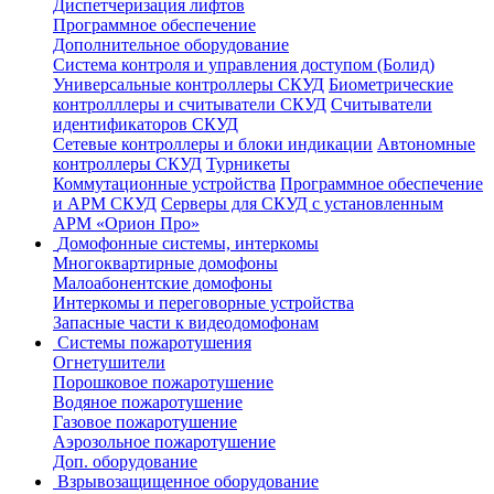
Диспетчеризация лифтов
Программное обеспечение
Дополнительное оборудование
Система контроля и управления доступом (Болид)
Универсальные контроллеры СКУД
Биометрические
контролллеры и считыватели СКУД
Считыватели
идентификаторов СКУД
Сетевые контроллеры и блоки индикации
Автономные
контроллеры СКУД
Турникеты
Коммутационные устройства
Программное обеспечение
и АРМ СКУД
Серверы для СКУД с установленным
АРМ «Орион Про»
Домофонные системы, интеркомы
Многоквартирные домофоны
Малоабонентские домофоны
Интеркомы и переговорные устройства
Запасные части к видеодомофонам
Системы пожаротушения
Огнетушители
Порошковое пожаротушение
Водяное пожаротушение
Газовое пожаротушение
Аэрозольное пожаротушение
Доп. оборудование
Взрывозащищенное оборудование