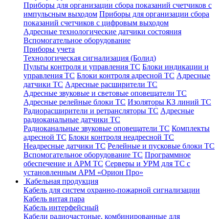
Приборы для организации сбора показаний счетчиков с
импульсным выходом
Приборы для организации сбора
показаний счетчиков с цифровым выходом
Адресные технологические датчики состояния
Вспомогательное оборудование
Приборы учета
Технологическая сигнализация (Болид)
Пульты контроля и управления ТС
Блоки индикации и
управления ТС
Блоки контроля адресной ТС
Адресные
датчики ТС
Адресные расширители ТС
Адресные звуковые и световые оповещатели ТС
Адресные релейные блоки ТС
Изоляторы КЗ линий ТС
Радиорасширители и ретрансляторы ТС
Адресные
радиоканальные датчики ТС
Радиоканальные звуковые оповещатели ТС
Комплекты
адресной ТС
Блоки контроля неадресной ТС
Неадресные датчики ТС
Релейные и пусковые блоки ТС
Вспомогательное оборудование ТС
Программное
обеспечение и АРМ ТС
Серверы и УРМ для ТС с
установленным АРМ «Орион Про»
Кабельная продукция
Кабель для систем охранно-пожарной сигнализации
Кабель витая пара
Кабель интерфейсный
Кабели радиочастоные, комбинированные для