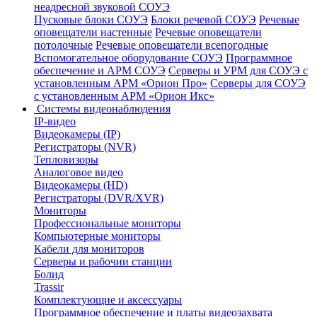
неадресной звуковой СОУЭ
Пусковые блоки СОУЭ
Блоки речевой СОУЭ
Речевые
оповещатели настенные
Речевые оповещатели
потолочные
Речевые оповещатели всепогодные
Вспомогательное оборудование СОУЭ
Программное
обеспечение и АРМ СОУЭ
Серверы и УРМ для СОУЭ с
установленным АРМ «Орион Про»
Серверы для СОУЭ
с установленным АРМ «Орион Икс»
Системы видеонаблюдения
IP-видео
Видеокамеры (IP)
Регистраторы (NVR)
Тепловизоры
Аналоговое видео
Видеокамеры (HD)
Регистраторы (DVR/XVR)
Мониторы
Профессиональные мониторы
Компьютерные мониторы
Кабели для мониторов
Серверы и рабочии станции
Болид
Trassir
Комплектующие и аксессуары
Программное обеспечение и платы видеозахвата