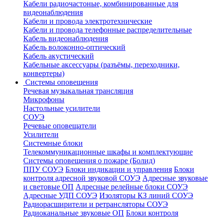
Кабели радиочастоные, комбинированные для
видеонаблюдения
Кабели и провода электротехнические
Кабели и провода телефонные распределительные
Кабель видеонаблюдения
Кабель волоконно-оптический
Кабель акустический
Кабельные аксессуары (разъёмы, переходники,
конвертеры)
Системы оповещения
Речевая музыкальная трансляция
Микрофоны
Настольные усилители
СОУЭ
Речевые оповещатели
Усилители
Системные блоки
Телекоммуникационные шкафы и комплектующие
Системы оповещения о пожаре (Болид)
ППУ СОУЭ
Блоки индикации и управления
Блоки
контроля адресной звуковой СОУЭ
Адресные звуковые
и световые ОП
Адресные релейные блоки СОУЭ
Адресные УДП СОУЭ
Изоляторы КЗ линий СОУЭ
Радиорасширители и ретрансляторы СОУЭ
Радиоканальные звуковые ОП
Блоки контроля