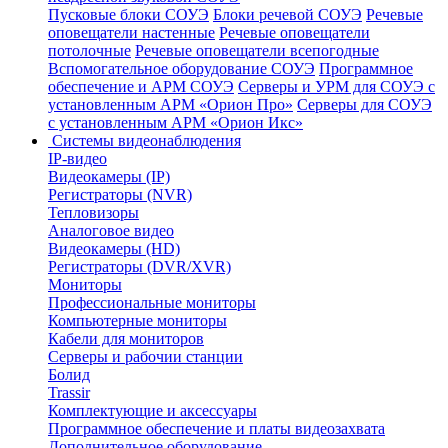
Пусковые блоки СОУЭ
Блоки речевой СОУЭ
Речевые
оповещатели настенные
Речевые оповещатели
потолочные
Речевые оповещатели всепогодные
Вспомогательное оборудование СОУЭ
Программное
обеспечение и АРМ СОУЭ
Серверы и УРМ для СОУЭ с
установленным АРМ «Орион Про»
Серверы для СОУЭ
с установленным АРМ «Орион Икс»
Системы видеонаблюдения
IP-видео
Видеокамеры (IP)
Регистраторы (NVR)
Тепловизоры
Аналоговое видео
Видеокамеры (HD)
Регистраторы (DVR/XVR)
Мониторы
Профессиональные мониторы
Компьютерные мониторы
Кабели для мониторов
Серверы и рабочии станции
Болид
Trassir
Комплектующие и аксессуары
Программное обеспечение и платы видеозахвата
Дополнительное оборудование