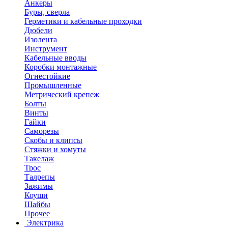
Анкеры
Буры, сверла
Герметики и кабельные проходки
Дюбели
Изолента
Инструмент
Кабельные вводы
Коробки монтажные
Огнестойкие
Промышленные
Метрический крепеж
Болты
Винты
Гайки
Саморезы
Скобы и клипсы
Стяжки и хомуты
Такелаж
Трос
Талрепы
Зажимы
Коуши
Шайбы
Прочее
Электрика