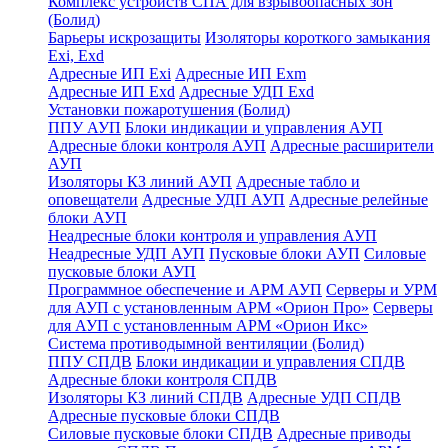
Комплекс устройств СПА для взрывоопасных зон
(Болид)
Барьеры искрозащиты
Изоляторы короткого замыкания
Exi, Exd
Адресные ИП Exi
Адресные ИП Exm
Адресные ИП Exd
Адресные УДП Exd
Установки пожаротушения (Болид)
ППУ АУП
Блоки индикации и управления АУП
Адресные блоки контроля АУП
Адресные расширители
АУП
Изоляторы КЗ линий АУП
Адресные табло и
оповещатели
Адресные УДП АУП
Адресные релейные
блоки АУП
Неадресные блоки контроля и управления АУП
Неадресные УДП АУП
Пусковые блоки АУП
Силовые
пусковые блоки АУП
Программное обеспечение и АРМ АУП
Серверы и УРМ
для АУП с установленным АРМ «Орион Про»
Серверы
для АУП с установленным АРМ «Орион Икс»
Система противодымной вентиляции (Болид)
ППУ СПДВ
Блоки индикации и управления СПДВ
Адресные блоки контроля СПДВ
Изоляторы КЗ линий СПДВ
Адресные УДП СПДВ
Адресные пусковые блоки СПДВ
Силовые пусковые блоки СПДВ
Адресные приводы