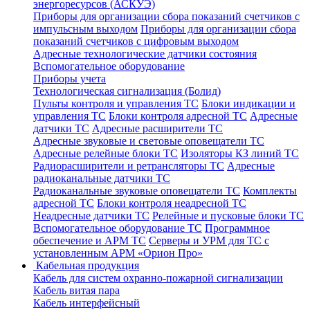
энергоресурсов (АСКУЭ)
Приборы для организации сбора показаний счетчиков с
импульсным выходом
Приборы для организации сбора
показаний счетчиков с цифровым выходом
Адресные технологические датчики состояния
Вспомогательное оборудование
Приборы учета
Технологическая сигнализация (Болид)
Пульты контроля и управления ТС
Блоки индикации и
управления ТС
Блоки контроля адресной ТС
Адресные
датчики ТС
Адресные расширители ТС
Адресные звуковые и световые оповещатели ТС
Адресные релейные блоки ТС
Изоляторы КЗ линий ТС
Радиорасширители и ретрансляторы ТС
Адресные
радиоканальные датчики ТС
Радиоканальные звуковые оповещатели ТС
Комплекты
адресной ТС
Блоки контроля неадресной ТС
Неадресные датчики ТС
Релейные и пусковые блоки ТС
Вспомогательное оборудование ТС
Программное
обеспечение и АРМ ТС
Серверы и УРМ для ТС с
установленным АРМ «Орион Про»
Кабельная продукция
Кабель для систем охранно-пожарной сигнализации
Кабель витая пара
Кабель интерфейсный