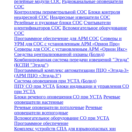
релейные модули СОС
Радиоканальные оповещатели
СОС
Контроллеры периметральной СОС
Блоки контроля
неадресной СОС
Неадресные извещатели СОС
Релейные и пусковые блоки СОС
Считыватели
идентификаторов СОС
Вспомогательное оборудование
СОС
Программное обеспечение для АРМ СОС
Серверы и
УРМ для СОС с установленным АРМ «Орион Про»
Серверы для СОС с установленным АРМ «Орион Икс»
Средства централизованной охраны (Болид)
Комбинированная система передачи извещений "Эгида"
(КСПИ "Эгида")
Программный комплекс автоматизации ПЦО «Эгида-3»
(АРМ ПЦО «Эгида-3")
Система оповещения при УСТА (Болид)
ППУ СО при УСТА
Блоки индикации и управления СО
при УСТА
Блоки речевого оповещения СО при УСТА
Речевые
оповещатели настенные
Речевые оповещатели потолочные
Речевые
оповещатели всепогодные
Вспомогательное оборудование СО при УСТА
Программное обеспечение
Комплекс устройств СПА для взрывоопасных зон