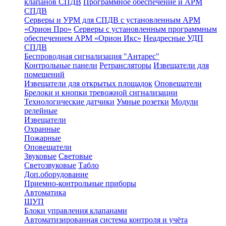
клапанов СПДВ
Программное обеспечение и АРМ
СПДВ
Серверы и УРМ для СПДВ с установленным АРМ
«Орион Про»
Серверы с установленным программным
обеспечением АРМ «Орион Икс»
Неадресные УДП
СПДВ
Беспроводная сигнализация "Антарес"
Контрольные панели
Ретрансляторы
Извещатели для
помещений
Извещатели для открытых площадок
Оповещатели
Брелоки и кнопки тревожной сигнализации
Технологические датчики
Умные розетки
Модули
релейные
Извещатели
Охранные
Пожарные
Оповещатели
Звуковые
Световые
Светозвуковые
Табло
Доп.оборудование
Приемно-контрольные приборы
Автоматика
ЩУП
Блоки управления клапанами
Автоматизированная система контроля и учёта