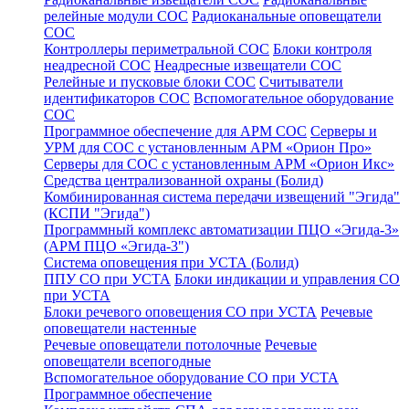
релейные модули СОС
Радиоканальные оповещатели
СОС
Контроллеры периметральной СОС
Блоки контроля
неадресной СОС
Неадресные извещатели СОС
Релейные и пусковые блоки СОС
Считыватели
идентификаторов СОС
Вспомогательное оборудование
СОС
Программное обеспечение для АРМ СОС
Серверы и
УРМ для СОС с установленным АРМ «Орион Про»
Серверы для СОС с установленным АРМ «Орион Икс»
Средства централизованной охраны (Болид)
Комбинированная система передачи извещений "Эгида"
(КСПИ "Эгида")
Программный комплекс автоматизации ПЦО «Эгида-3»
(АРМ ПЦО «Эгида-3")
Система оповещения при УСТА (Болид)
ППУ СО при УСТА
Блоки индикации и управления СО
при УСТА
Блоки речевого оповещения СО при УСТА
Речевые
оповещатели настенные
Речевые оповещатели потолочные
Речевые
оповещатели всепогодные
Вспомогательное оборудование СО при УСТА
Программное обеспечение