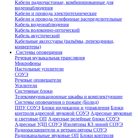
Кабели радиочастоные, комбинированные для
видеонаблюдения
Кабели и провода электротехнические
Кабели и провода телефонные распределительные
Кабель видеонаблюдения
Кабель волоконно-оптический
Кабель акустический
Кабельные аксессуары (разъёмы, переходники,
конвертеры)
Системы оповещения
Речевая музыкальная трансляция
Микрофоны
Настольные усилители
СОУЭ
Речевые оповещатели
Усилители
Системные блоки
Телекоммуникационные шкафы и комплектующие
Системы оповещения о пожаре (Болид)
ППУ СОУЭ
Блоки индикации и управления
Блоки
контроля адресной звуковой СОУЭ
Адресные звуковые
и световые ОП
Адресные релейные блоки СОУЭ
Адресные УДП СОУЭ
Изоляторы КЗ линий СОУЭ
Радиорасширители и ретрансляторы СОУЭ
Радиоканальные звуковые ОП
Блоки контроля