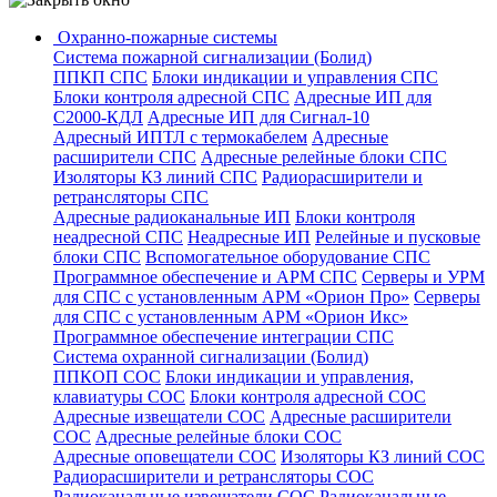
Охранно-пожарные системы
Система пожарной сигнализации (Болид)
ППКП СПС
Блоки индикации и управления СПС
Блоки контроля адресной СПС
Адресные ИП для
С2000-КДЛ
Адресные ИП для Сигнал-10
Адресный ИПТЛ с термокабелем
Адресные
расширители СПС
Адресные релейные блоки СПС
Изоляторы КЗ линий СПС
Радиорасширители и
ретрансляторы СПС
Адресные радиоканальные ИП
Блоки контроля
неадресной СПС
Неадресные ИП
Релейные и пусковые
блоки СПС
Вспомогательное оборудование СПС
Программное обеспечение и АРМ СПС
Серверы и УРМ
для СПС с установленным АРМ «Орион Про»
Серверы
для СПС с установленным АРМ «Орион Икс»
Программное обеспечение интеграции СПС
Система охранной сигнализации (Болид)
ППКОП СОС
Блоки индикации и управления,
клавиатуры СОС
Блоки контроля адресной СОС
Адресные извещатели СОС
Адресные расширители
СОС
Адресные релейные блоки СОС
Адресные оповещатели СОС
Изоляторы КЗ линий СОС
Радиорасширители и ретрансляторы СОС
Радиоканальные извещатели СОС
Радиоканальные