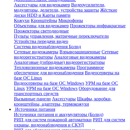
Аксессуары для видеокамер
Видеоусилители,
модуляторы, делители, устройства защиты
Жёсткие
диски HDD и Карты памяти
Кожухи
Кронштейны
Микрофоны
Объективы для видеокамер
Прожекторы инфракрасные
Прожекторы светодиодные
Пульты управления, матричные переключатели
Устройства передачи видео
Система видеонаблюдения Болид
Сетевые видеокамеры
Взрывозащищенные
Сетевые
видеорегистраторы
Аналоговые видеокамеры
Аналоговые (гибридные) видеорегистраторы
Тепловизионные видеокамеры
Программное
обеспечение для видеонаблюдения
Видеосерверы на
базе ОС Linux
Видеосерверы на базе ОС Windows
УРМ на базе ОС
Linux
УРМ на базе ОС Windows
Оборудование для
транспортных средств
Вызывные панели
Аксессуары
Шкафы, коробки,
кронштейны, адаптеры, термокожухи
Источники питания
Источники питания и аккумуляторы (Болид)
РИП для систем пожарной автоматики
РИП для систем
охраны, видеонаблюдения и СКУД