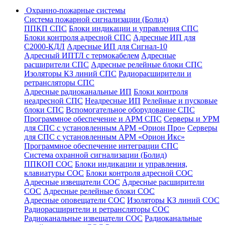
Охранно-пожарные системы
Система пожарной сигнализации (Болид)
ППКП СПС
Блоки индикации и управления СПС
Блоки контроля адресной СПС
Адресные ИП для
С2000-КДЛ
Адресные ИП для Сигнал-10
Адресный ИПТЛ с термокабелем
Адресные
расширители СПС
Адресные релейные блоки СПС
Изоляторы КЗ линий СПС
Радиорасширители и
ретрансляторы СПС
Адресные радиоканальные ИП
Блоки контроля
неадресной СПС
Неадресные ИП
Релейные и пусковые
блоки СПС
Вспомогательное оборудование СПС
Программное обеспечение и АРМ СПС
Серверы и УРМ
для СПС с установленным АРМ «Орион Про»
Серверы
для СПС с установленным АРМ «Орион Икс»
Программное обеспечение интеграции СПС
Система охранной сигнализации (Болид)
ППКОП СОС
Блоки индикации и управления,
клавиатуры СОС
Блоки контроля адресной СОС
Адресные извещатели СОС
Адресные расширители
СОС
Адресные релейные блоки СОС
Адресные оповещатели СОС
Изоляторы КЗ линий СОС
Радиорасширители и ретрансляторы СОС
Радиоканальные извещатели СОС
Радиоканальные