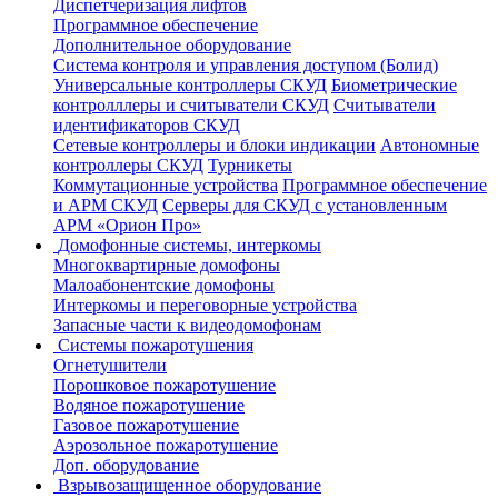
Диспетчеризация лифтов
Программное обеспечение
Дополнительное оборудование
Система контроля и управления доступом (Болид)
Универсальные контроллеры СКУД
Биометрические
контролллеры и считыватели СКУД
Считыватели
идентификаторов СКУД
Сетевые контроллеры и блоки индикации
Автономные
контроллеры СКУД
Турникеты
Коммутационные устройства
Программное обеспечение
и АРМ СКУД
Серверы для СКУД с установленным
АРМ «Орион Про»
Домофонные системы, интеркомы
Многоквартирные домофоны
Малоабонентские домофоны
Интеркомы и переговорные устройства
Запасные части к видеодомофонам
Системы пожаротушения
Огнетушители
Порошковое пожаротушение
Водяное пожаротушение
Газовое пожаротушение
Аэрозольное пожаротушение
Доп. оборудование
Взрывозащищенное оборудование