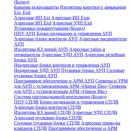
(Болид)
Барьеры искрозащиты
Изоляторы короткого замыкания
Exi, Exd
Адресные ИП Exi
Адресные ИП Exm
Адресные ИП Exd
Адресные УДП Exd
Установки пожаротушения (Болид)
ППУ АУП
Блоки индикации и управления АУП
Адресные блоки контроля АУП
Адресные расширители
АУП
Изоляторы КЗ линий АУП
Адресные табло и
оповещатели
Адресные УДП АУП
Адресные релейные
блоки АУП
Неадресные блоки контроля и управления АУП
Неадресные УДП АУП
Пусковые блоки АУП
Силовые
пусковые блоки АУП
Программное обеспечение и АРМ АУП
Серверы и УРМ
для АУП с установленным АРМ «Орион Про»
Серверы
для АУП с установленным АРМ «Орион Икс»
Система противодымной вентиляции (Болид)
ППУ СПДВ
Блоки индикации и управления СПДВ
Адресные блоки контроля СПДВ
Изоляторы КЗ линий СПДВ
Адресные УДП СПДВ
Адресные пусковые блоки СПДВ
Силовые пусковые блоки СПДВ
Адресные приводы
клапанов СПДВ
Программное обеспечение и АРМ