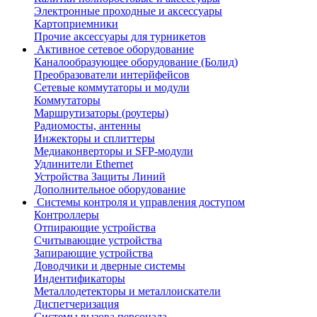
Электронные проходные и аксессуары
Картоприемники
Прочие аксессуары для турникетов
Активное сетевое оборудование
Каналообразующее оборудование (Болид)
Преобразователи интерйфейсов
Сетевые коммутаторы и модули
Коммутаторы
Маршрутизаторы (роутеры)
Радиомосты, антенны
Инжекторы и сплиттеры
Медиаконверторы и SFP-модули
Удлинители Ethernet
Устройства Защиты Линий
Дополнительное оборудование
Системы контроля и управления доступом
Контроллеры
Отпирающие устройства
Считывающие устройства
Запирающие устройства
Доводчики и дверные системы
Индентификаторы
Металлодетекторы и металлоискатели
Диспетчеризация
Системы вызова персонала