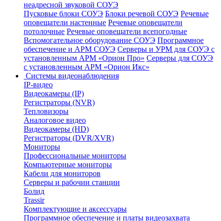
неадресной звуковой СОУЭ
Пусковые блоки СОУЭ
Блоки речевой СОУЭ
Речевые
оповещатели настенные
Речевые оповещатели
потолочные
Речевые оповещатели всепогодные
Вспомогательное оборудование СОУЭ
Программное
обеспечение и АРМ СОУЭ
Серверы и УРМ для СОУЭ с
установленным АРМ «Орион Про»
Серверы для СОУЭ
с установленным АРМ «Орион Икс»
Системы видеонаблюдения
IP-видео
Видеокамеры (IP)
Регистраторы (NVR)
Тепловизоры
Аналоговое видео
Видеокамеры (HD)
Регистраторы (DVR/XVR)
Мониторы
Профессиональные мониторы
Компьютерные мониторы
Кабели для мониторов
Серверы и рабочии станции
Болид
Trassir
Комплектующие и аксессуары
Программное обеспечение и платы видеозахвата