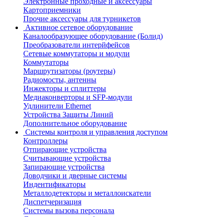
Электронные проходные и аксессуары
Картоприемники
Прочие аксессуары для турникетов
Активное сетевое оборудование
Каналообразующее оборудование (Болид)
Преобразователи интерйфейсов
Сетевые коммутаторы и модули
Коммутаторы
Маршрутизаторы (роутеры)
Радиомосты, антенны
Инжекторы и сплиттеры
Медиаконверторы и SFP-модули
Удлинители Ethernet
Устройства Защиты Линий
Дополнительное оборудование
Системы контроля и управления доступом
Контроллеры
Отпирающие устройства
Считывающие устройства
Запирающие устройства
Доводчики и дверные системы
Индентификаторы
Металлодетекторы и металлоискатели
Диспетчеризация
Системы вызова персонала