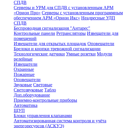
СПДВ
Серверы и УРМ для СПДВ с установленным АРМ
«Орион Про»
Серверы с установленным программным
обеспечением АРМ «Орион Икс»
Неадресные УДП
СПДВ
Беспроводная сигнализация "Антарес"
Контрольные панели
Ретрансляторы
Извещатели для
помещений
Извещатели для открытых площадок
Оповещатели
Брелоки и кнопки тревожной сигнализации
Технологические датчики
Умные розетки
Модули
релейные
Извещатели
Охранные
Пожарные
Оповещатели
Звуковые
Световые
Светозвуковые
Табло
Доп.оборудование
Приемно-контрольные приборы
Автоматика
ЩУП
Блоки управления клапанами
Автоматизированная система контроля и учёта
энергоресурсов (АСКУЭ)