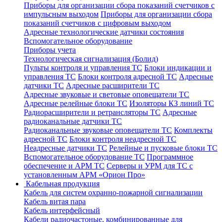
Приборы для организации сбора показаний счетчиков с
импульсным выходом
Приборы для организации сбора
показаний счетчиков с цифровым выходом
Адресные технологические датчики состояния
Вспомогательное оборудование
Приборы учета
Технологическая сигнализация (Болид)
Пульты контроля и управления ТС
Блоки индикации и
управления ТС
Блоки контроля адресной ТС
Адресные
датчики ТС
Адресные расширители ТС
Адресные звуковые и световые оповещатели ТС
Адресные релейные блоки ТС
Изоляторы КЗ линий ТС
Радиорасширители и ретрансляторы ТС
Адресные
радиоканальные датчики ТС
Радиоканальные звуковые оповещатели ТС
Комплекты
адресной ТС
Блоки контроля неадресной ТС
Неадресные датчики ТС
Релейные и пусковые блоки ТС
Вспомогательное оборудование ТС
Программное
обеспечение и АРМ ТС
Серверы и УРМ для ТС с
установленным АРМ «Орион Про»
Кабельная продукция
Кабель для систем охранно-пожарной сигнализации
Кабель витая пара
Кабель интерфейсный
Кабели радиочастоные, комбинированные для