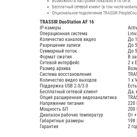
Возможность настройки локально и по сети;
Бесплатный сетевой клиент (в том числе мобил
Опциональное подключение TRASSIR PeopleCount
TRASSIR DuoStation AF 16
IP-камеры
Acti
Операционная система
Linu
Количество каналов видео
До 1
Разрешение записи
До 5
Суммарный поток
До 
Формат сжатия
В за
Сетевой интерфейс
2 x 
Размер архива
Возм
Система восстановления
TRAS
Количество видео выходов
1 х 
Поддержка USB 2.0/3.0
Есть
Бесплатный сетевой клиент
Да,
Опция расширенная видеоаналитика
TRAS
Напряжение питания
220 
Мощность БП
200 
Диапазон рабочих температур
От +
Габаритные размеры
198 
Гарантия
2 го