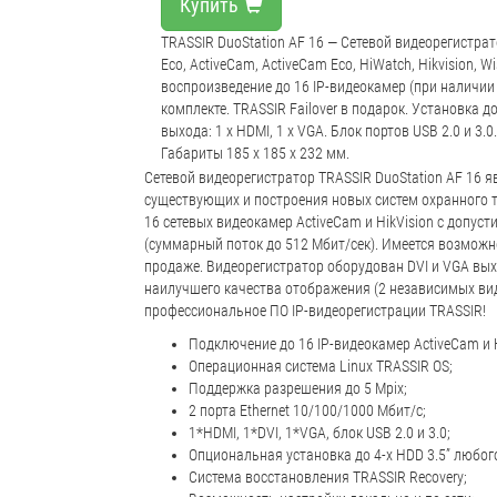
Купить
TRASSIR DuoStation AF 16 — Сетевой видеорегистрат
Eco, ActiveCam, ActiveCam Eco, HiWatch, Hikvision, 
воспроизведение до 16 IP-видеокамер (при наличии 
комплекте. TRASSIR Failover в подарок. Установка 
выхода: 1 x HDMI, 1 х VGA. Блок портов USB 2.0 и 3.
Габариты 185 х 185 х 232 мм.
Сетевой видеорегистратор TRASSIR DuoStation AF 16
существующих и построения новых систем охранного т
16 сетевых видеокамер ActiveCam и HikVision с допу
(суммарный поток до 512 Мбит/сек). Имеется возмож
продаже. Видеорегистратор оборудован DVI и VGA вы
наилучшего качества отображения (2 независимых вид
профессиональное ПО IP-видеорегистрации TRASSIR!
Подключение до 16 IP-видеокамер ActiveCam и H
Операционная система Linux TRASSIR OS;
Поддержка разрешения до 5 Mpix;
2 порта Ethernet 10/100/1000 Мбит/с;
1*HDMI, 1*DVI, 1*VGA, блок USB 2.0 и 3.0;
Опциональная установка до 4-х HDD 3.5” любог
Система восстановления TRASSIR Recovery;