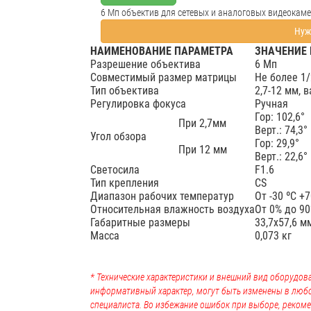
6 Мп объектив для сетевых и аналоговых видеокаме
Нуж
НАИМЕНОВАНИЕ ПАРАМЕТРА
ЗНАЧЕНИЕ
Разрешение объектива
6 Мп
Совместимый размер матрицы
Не более 1/
Тип объектива
2,7-12 мм,
Регулировка фокуса
Ручная
Гор: 102,6°
При 2,7мм
Верт.: 74,3°
Угол обзора
Гор: 29,9°
При 12 мм
Верт.: 22,6°
Светосила
F1.6
Тип крепления
CS
Диапазон рабочих температур
От -30 ºC +7
Относительная влажность воздуха
От 0% до 9
Габаритные размеры
33,7х57,6 м
Масса
0,073 кг
* Технические характеристики и внешний вид оборудова
информативный характер, могут быть изменены в люб
специалиста. Во избежание ошибок при выборе, рекоме