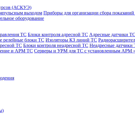
сурсов (АСКУЭ)
 импульсным выходом
Приборы для организации сбора показаний
ельное оборудование
правления ТС
Блоки контроля адресной ТС
Адресные датчики Т
е релейные блоки ТС
Изоляторы КЗ линий ТС
Радиорасширител
дресной ТС
Блоки контроля неадресной ТС
Неадресные датчики
чение и АРМ ТС
Серверы и УРМ для ТС с установленным АРМ 
юдения
ы)