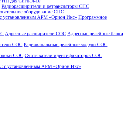
 ИП для Сигнал-10
С
Радиорасширители и ретрансляторы СПС
огательное оборудование СПС
 с установленным АРМ «Орион Икс»
Программное
ОС
Адресные расширители СОС
Адресные релейные блоки
щатели СОС
Радиоканальные релейные модули СОС
 блоки СОС
Считыватели идентификаторов СОС
С с установленным АРМ «Орион Икс»