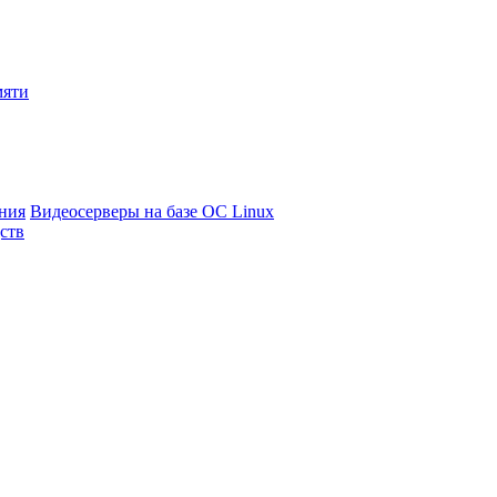
мяти
ния
Видеосерверы на базе ОС Linux
ств