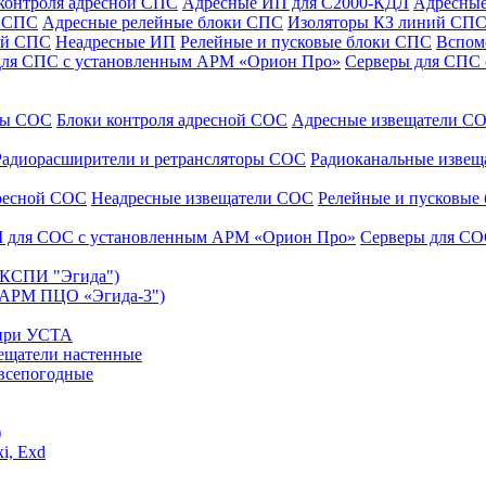
контроля адресной СПС
Адресные ИП для С2000-КДЛ
Адресные
и СПС
Адресные релейные блоки СПС
Изоляторы КЗ линий СП
ой СПС
Неадресные ИП
Релейные и пусковые блоки СПС
Вспом
для СПС с установленным АРМ «Орион Про»
Серверы для СПС
уры СОС
Блоки контроля адресной СОС
Адресные извещатели С
Радиорасширители и ретрансляторы СОС
Радиоканальные изве
дресной СОС
Неадресные извещатели СОС
Релейные и пусковые
 для СОС с установленным АРМ «Орион Про»
Серверы для СО
 (КСПИ "Эгида")
(АРМ ПЦО «Эгида-3")
 при УСТА
ещатели настенные
всепогодные
)
i, Exd