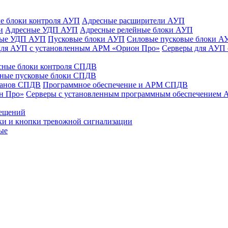
е блоки контроля АУП
Адресные расширители АУП
и
Адресные УДП АУП
Адресные релейные блоки АУП
ные УДП АУП
Пусковые блоки АУП
Силовые пусковые блоки А
для АУП с установленным АРМ «Орион Про»
Серверы для АУП
сные блоки контроля СПДВ
ные пусковые блоки СПДВ
панов СПДВ
Программное обеспечение и АРМ СПДВ
н Про»
Серверы с установленным программным обеспечением
мещений
ки и кнопки тревожной сигнализации
ые