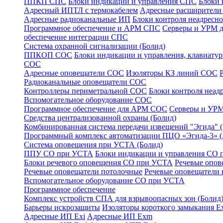
ППКП СПС
Блоки индикации и управления СПС
Блоки 
Адресный ИПТЛ с термокабелем
Адресные расширител
Адресные радиоканальные ИП
Блоки контроля неадресн
Программное обеспечение и АРМ СПС
Серверы и УРМ 
обеспечение интеграции СПС
Система охранной сигнализации (Болид)
ППКОП СОС
Блоки индикации и управления, клавиат
СОС
Адресные оповещатели СОС
Изоляторы КЗ линий СОС
Радиоканальные оповещатели СОС
Контроллеры периметральной СОС
Блоки контроля неа
Вспомогательное оборудование СОС
Программное обеспечение для АРМ СОС
Серверы и УРМ
Средства централизованной охраны (Болид)
Комбинированная система передачи извещений "Эгида"
Программный комплекс автоматизации ПЦО «Эгида-3» 
Система оповещения при УСТА (Болид)
ППУ СО при УСТА
Блоки индикации и управления СО
Блоки речевого оповещения СО при УСТА
Речевые опов
Речевые оповещатели потолочные
Речевые оповещатели 
Вспомогательное оборудование СО при УСТА
Программное обеспечение
Комплекс устройств СПА для взрывоопасных зон (Болид
Барьеры искрозащиты
Изоляторы короткого замыкания Ex
Адресные ИП Exi
Адресные ИП Exm