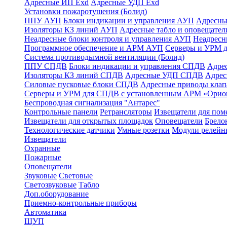
Адресные ИП Exd
Адресные УДП Exd
Установки пожаротушения (Болид)
ППУ АУП
Блоки индикации и управления АУП
Адресны
Изоляторы КЗ линий АУП
Адресные табло и оповещател
Неадресные блоки контроля и управления АУП
Неадрес
Программное обеспечение и АРМ АУП
Серверы и УРМ 
Система противодымной вентиляции (Болид)
ППУ СПДВ
Блоки индикации и управления СПДВ
Адре
Изоляторы КЗ линий СПДВ
Адресные УДП СПДВ
Адрес
Силовые пусковые блоки СПДВ
Адресные приводы кла
Серверы и УРМ для СПДВ с установленным АРМ «Орио
Беспроводная сигнализация "Антарес"
Контрольные панели
Ретрансляторы
Извещатели для по
Извещатели для открытых площадок
Оповещатели
Брело
Технологические датчики
Умные розетки
Модули релейн
Извещатели
Охранные
Пожарные
Оповещатели
Звуковые
Световые
Светозвуковые
Табло
Доп.оборудование
Приемно-контрольные приборы
Автоматика
ЩУП