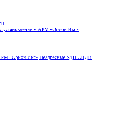
УП
 с установленным АРМ «Орион Икс»
 АРМ «Орион Икс»
Неадресные УДП СПДВ