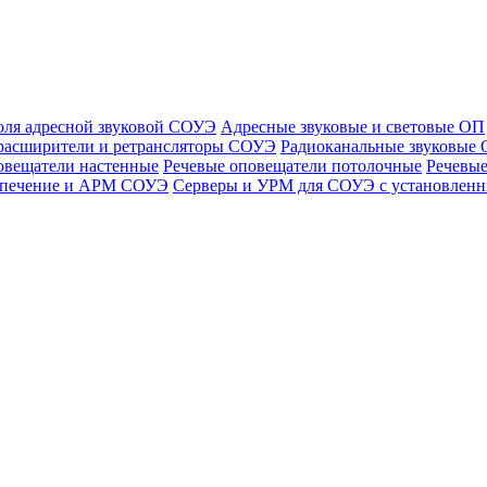
оля адресной звуковой СОУЭ
Адресные звуковые и световые ОП
расширители и ретрансляторы СОУЭ
Радиоканальные звуковые
овещатели настенные
Речевые оповещатели потолочные
Речевые
спечение и АРМ СОУЭ
Серверы и УРМ для СОУЭ с установле