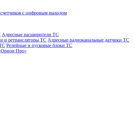
 счетчиков с цифровым выходом
С
Адресные расширители ТС
и и ретрансляторы ТС
Адресные радиоканальные датчики ТС
 ТС
Релейные и пусковые блоки ТС
«Орион Про»