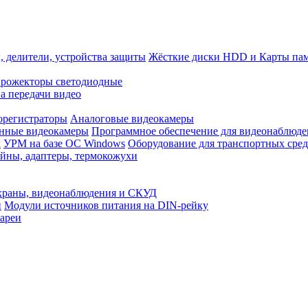
, делители, устройства защиты
Жёсткие диски HDD и Карты па
рожекторы светодиодные
а передачи видео
орегистраторы
Аналоговые видеокамеры
нные видеокамеры
Программное обеспечение для видеонаблюде
x
УРМ на базе ОС Windows
Оборудование для транспортных сред
йны, адаптеры, термокожухи
храны, видеонаблюдения и СКУД
и
Модули источников питания на DIN-рейку
ареи