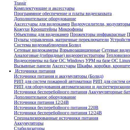
Trassir
Комплектующие и аксессуары
Программное обеспечение и платы видеозахвата
Дополнительное оборудование
Аксессуары для видеокамер
Видеоусилители, модуляторы
Кожухи
Кронштейны
Микрофоны
Объективы для видеокамер
Прожекторы инфракрасные
П
Пульты управления, матричные переключатели
Устройств
Система видеонаблюдения Болид
Сетевые видеокамеры
Взрывозащищенные
Сетевые виде
Аналоговые (гибридные) видеорегистраторы
Тепловизио
Видеосерверы на базе ОС Windows
УРМ на базе ОС Linu
Вызывные панели
Аксессуары
Шкафы, коробки, кронште
Источники питания
Источники питания и аккумуляторы (Болид)
РИП для систем пожарной автоматики
РИП для систем о
РИП для оборудования автоматизации и диспетчеризаци
Источники бесперебойного питания
Аккумуляторные бат
Дополнительное оборудование
Источники питания 12/24В
Источники бесперебойного питания 220В
Источники бесперебойного питания 12/24В
Специализированные источники питания
Аккумуляторы
Стабилизаторы