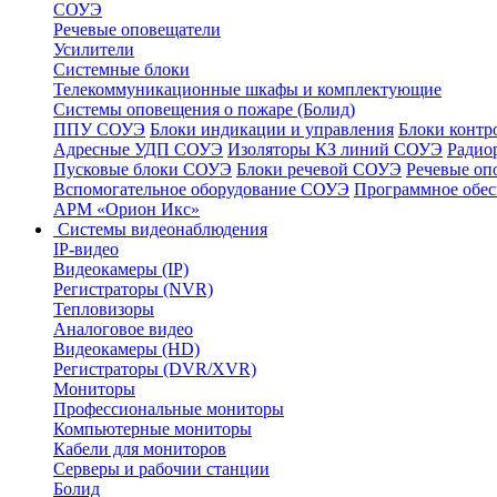
СОУЭ
Речевые оповещатели
Усилители
Системные блоки
Телекоммуникационные шкафы и комплектующие
Системы оповещения о пожаре (Болид)
ППУ СОУЭ
Блоки индикации и управления
Блоки контр
Адресные УДП СОУЭ
Изоляторы КЗ линий СОУЭ
Радио
Пусковые блоки СОУЭ
Блоки речевой СОУЭ
Речевые оп
Вспомогательное оборудование СОУЭ
Программное обе
АРМ «Орион Икс»
Системы видеонаблюдения
IP-видео
Видеокамеры (IP)
Регистраторы (NVR)
Тепловизоры
Аналоговое видео
Видеокамеры (HD)
Регистраторы (DVR/XVR)
Мониторы
Профессиональные мониторы
Компьютерные мониторы
Кабели для мониторов
Серверы и рабочии станции
Болид