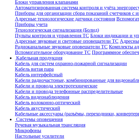
Блоки управления клапанами
Автоматизированная система контроля и учёта энергоре
Приборы для организации сбора показаний счетчиков с
Адресные технологические датчики состояния
Вспомогат
Приборы учета
Технологическая сигнализация (Болид)
Пульты контроля и управления ТС
Блоки индикации и у
Адресные звуковые и световые оповещатели ТС
Адресны
Радиоканальные звуковые оповещатели ТС
Комплекты а
Вспомогательное оборудование ТС
Программное обеспе
Кабельная продукция
Кабель для систем охранно-пожарной сигнализации
Кабель витая пара
Кабель интерфейсный
Кабели радиочастоные, комбинированные для видеонабл
Кабели и провода электротехнические
Кабели и провода телефонные распределительные
Кабель видеонаблюдения
Кабель волоконно-оптический
Кабель акустический
Кабельные аксессуары (разъёмы, переходники, конвертер
Системы оповещения
Речевая музыкальная трансляция
Микрофоны
Настольные усилители