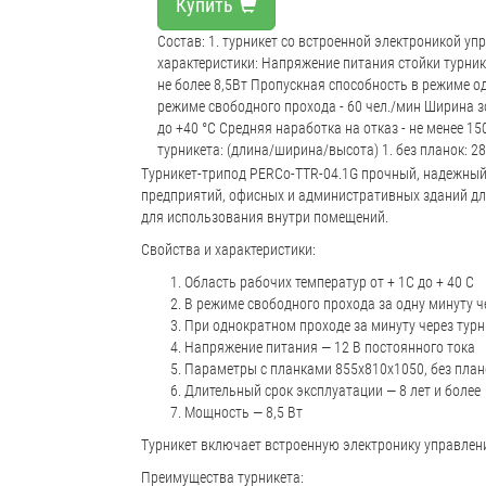
Купить
Состав: 1. турникет со встроенной электроникой уп
характеристики: Напряжение питания стойки турник
не более 8,5Вт Пропускная способность в режиме о
режиме свободного прохода - 60 чел./мин Ширина з
до +40 °C Средняя наработка на отказ - не менее 1
турникета: (длина/ширина/высота) 1. без планок: 
Турникет-трипод PERCo-TTR-04.1G прочный, надежный 
предприятий, офисных и административных зданий дл
для использования внутри помещений.
Свойства и характеристики:
Область рабочих температур от + 1С до + 40 С
В режиме свободного прохода за одну минуту ч
При однократном проходе за минуту через турн
Напряжение питания — 12 В постоянного тока
Параметры с планками 855х810х1050, без план
Длительный срок эксплуатации — 8 лет и более
Мощность — 8,5 Вт
Турникет включает встроенную электронику управлени
Преимущества турникета: