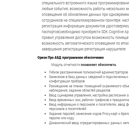
специального встроенного языка программирования
любые события; возможность работы нескольких мо
оповещения об обновлении данных при одновремен
сотрудников на специализированном принтере. наст
регистрация информации документов удостоверяющ
паспортов(необходимо приобрести SDK Cognitive Ap
правил управления доступом возможность помещать
возможность автоматического оповещения по email 
завершения регистрации регистрация нарушителе
Орион Про АБД программное обеспечение
Модуль отчетности
позволяет обеспечить
Гибкое разграничение полномочий администраторов 
Занесение в базу данных сведений о подключенных 
конфигурации приборов
Размещение на планах помещений охраняемого объект
наблюдения, задание областей разделов
Ввод сценариев управления, настройка расписания 
Ввод временных зон, рабочих графиков и праздничн
Ввод информации о персонале и посетителях, ввод ф
персонала и посетителей
Задание паролей, занесение кодов Proxy-карт и бре
паролю или коду
Динамический ввод отредактированных данных непо