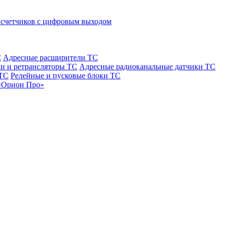
 счетчиков с цифровым выходом
С
Адресные расширители ТС
и и ретрансляторы ТС
Адресные радиоканальные датчики ТС
 ТС
Релейные и пусковые блоки ТС
«Орион Про»