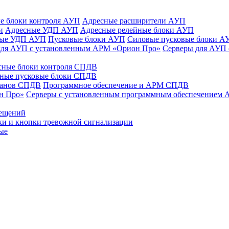
е блоки контроля АУП
Адресные расширители АУП
и
Адресные УДП АУП
Адресные релейные блоки АУП
ные УДП АУП
Пусковые блоки АУП
Силовые пусковые блоки А
для АУП с установленным АРМ «Орион Про»
Серверы для АУП
сные блоки контроля СПДВ
ные пусковые блоки СПДВ
панов СПДВ
Программное обеспечение и АРМ СПДВ
н Про»
Серверы с установленным программным обеспечением
мещений
ки и кнопки тревожной сигнализации
ые