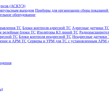
сурсов (АСКУЭ)
 импульсным выходом
Приборы для организации сбора показаний
ельное оборудование
правления ТС
Блоки контроля адресной ТС
Адресные датчики Т
е релейные блоки ТС
Изоляторы КЗ линий ТС
Радиорасширител
дресной ТС
Блоки контроля неадресной ТС
Неадресные датчики
чение и АРМ ТС
Серверы и УРМ для ТС с установленным АРМ 
юдения
ы)