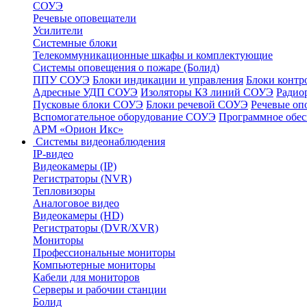
СОУЭ
Речевые оповещатели
Усилители
Системные блоки
Телекоммуникационные шкафы и комплектующие
Системы оповещения о пожаре (Болид)
ППУ СОУЭ
Блоки индикации и управления
Блоки контр
Адресные УДП СОУЭ
Изоляторы КЗ линий СОУЭ
Радио
Пусковые блоки СОУЭ
Блоки речевой СОУЭ
Речевые оп
Вспомогательное оборудование СОУЭ
Программное обе
АРМ «Орион Икс»
Системы видеонаблюдения
IP-видео
Видеокамеры (IP)
Регистраторы (NVR)
Тепловизоры
Аналоговое видео
Видеокамеры (HD)
Регистраторы (DVR/XVR)
Мониторы
Профессиональные мониторы
Компьютерные мониторы
Кабели для мониторов
Серверы и рабочии станции
Болид