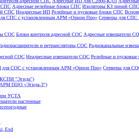
контроля адресной СПС
Адресные ИП для С2000-КДЛ
Адресные
и СПС
Адресные релейные блоки СПС
Изоляторы КЗ линий СП
ой СПС
Неадресные ИП
Релейные и пусковые блоки СПС
Вспом
для СПС с установленным АРМ «Орион Про»
Серверы для СПС
уры СОС
Блоки контроля адресной СОС
Адресные извещатели С
Радиорасширители и ретрансляторы СОС
Радиоканальные изве
дресной СОС
Неадресные извещатели СОС
Релейные и пусковые
 для СОС с установленным АРМ «Орион Про»
Серверы для СО
 (КСПИ "Эгида")
(АРМ ПЦО «Эгида-3")
 при УСТА
ещатели настенные
всепогодные
)
i, Exd