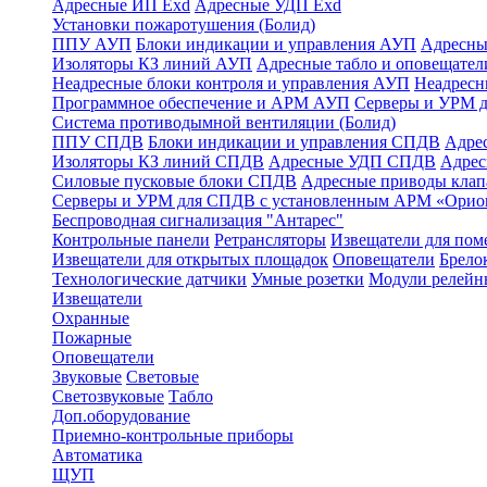
Адресные ИП Exd
Адресные УДП Exd
Установки пожаротушения (Болид)
ППУ АУП
Блоки индикации и управления АУП
Адресны
Изоляторы КЗ линий АУП
Адресные табло и оповещател
Неадресные блоки контроля и управления АУП
Неадрес
Программное обеспечение и АРМ АУП
Серверы и УРМ 
Система противодымной вентиляции (Болид)
ППУ СПДВ
Блоки индикации и управления СПДВ
Адре
Изоляторы КЗ линий СПДВ
Адресные УДП СПДВ
Адрес
Силовые пусковые блоки СПДВ
Адресные приводы кла
Серверы и УРМ для СПДВ с установленным АРМ «Орио
Беспроводная сигнализация "Антарес"
Контрольные панели
Ретрансляторы
Извещатели для по
Извещатели для открытых площадок
Оповещатели
Брело
Технологические датчики
Умные розетки
Модули релейн
Извещатели
Охранные
Пожарные
Оповещатели
Звуковые
Световые
Светозвуковые
Табло
Доп.оборудование
Приемно-контрольные приборы
Автоматика
ЩУП