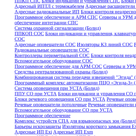
ППКП СПС
Блоки индикации и управления СПС
Блоки 
Адресный ИПТЛ с термокабелем
Адресные расширител
Адресные радиоканальные ИП
Блоки контроля неадресн
Программное обеспечение и АРМ СПС
Серверы и УРМ 
обеспечение интеграции СПС
Система охранной сигнализации (Болид)
ППКОП СОС
Блоки индикации и управления, клавиат
СОС
Адресные оповещатели СОС
Изоляторы КЗ линий СОС
Радиоканальные оповещатели СОС
Контроллеры периметральной СОС
Блоки контроля неа
Вспомогательное оборудование СОС
Программное обеспечение для АРМ СОС
Серверы и УРМ
Средства централизованной охраны (Болид)
Комбинированная система передачи извещений "Эгида"
Программный комплекс автоматизации ПЦО «Эгида-3» 
Система оповещения при УСТА (Болид)
ППУ СО при УСТА
Блоки индикации и управления СО
Блоки речевого оповещения СО при УСТА
Речевые опов
Речевые оповещатели потолочные
Речевые оповещатели 
Вспомогательное оборудование СО при УСТА
Программное обеспечение
Комплекс устройств СПА для взрывоопасных зон (Болид
Барьеры искрозащиты
Изоляторы короткого замыкания Ex
Адресные ИП Exi
Адресные ИП Exm