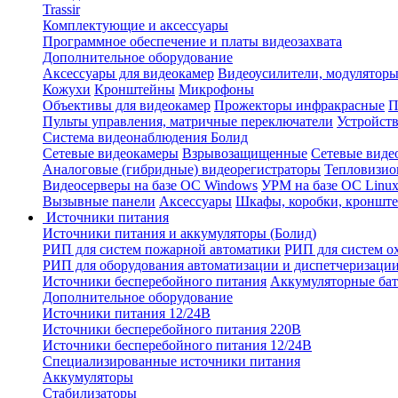
Trassir
Комплектующие и аксессуары
Программное обеспечение и платы видеозахвата
Дополнительное оборудование
Аксессуары для видеокамер
Видеоусилители, модуляторы
Кожухи
Кронштейны
Микрофоны
Объективы для видеокамер
Прожекторы инфракрасные
П
Пульты управления, матричные переключатели
Устройств
Система видеонаблюдения Болид
Сетевые видеокамеры
Взрывозащищенные
Сетевые виде
Аналоговые (гибридные) видеорегистраторы
Тепловизио
Видеосерверы на базе ОС Windows
УРМ на базе ОС Linu
Вызывные панели
Аксессуары
Шкафы, коробки, кронште
Источники питания
Источники питания и аккумуляторы (Болид)
РИП для систем пожарной автоматики
РИП для систем о
РИП для оборудования автоматизации и диспетчеризаци
Источники бесперебойного питания
Аккумуляторные бат
Дополнительное оборудование
Источники питания 12/24В
Источники бесперебойного питания 220В
Источники бесперебойного питания 12/24В
Специализированные источники питания
Аккумуляторы
Стабилизаторы