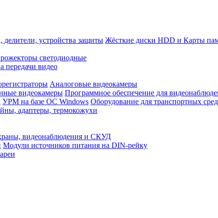
, делители, устройства защиты
Жёсткие диски HDD и Карты па
рожекторы светодиодные
а передачи видео
орегистраторы
Аналоговые видеокамеры
нные видеокамеры
Программное обеспечение для видеонаблюде
x
УРМ на базе ОС Windows
Оборудование для транспортных сред
йны, адаптеры, термокожухи
храны, видеонаблюдения и СКУД
и
Модули источников питания на DIN-рейку
ареи