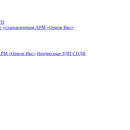
УП
 с установленным АРМ «Орион Икс»
 АРМ «Орион Икс»
Неадресные УДП СПДВ