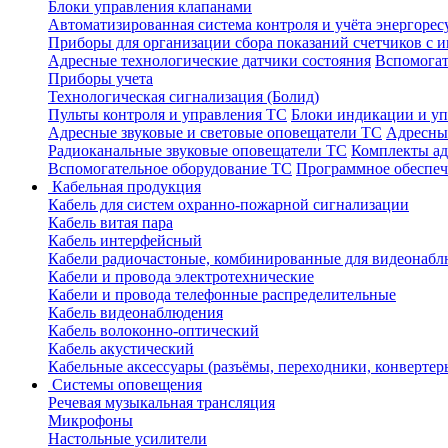
Блоки управления клапанами
Автоматизированная система контроля и учёта энергоре
Приборы для организации сбора показаний счетчиков с
Адресные технологические датчики состояния
Вспомогат
Приборы учета
Технологическая сигнализация (Болид)
Пульты контроля и управления ТС
Блоки индикации и у
Адресные звуковые и световые оповещатели ТС
Адресны
Радиоканальные звуковые оповещатели ТС
Комплекты а
Вспомогательное оборудование ТС
Программное обеспе
Кабельная продукция
Кабель для систем охранно-пожарной сигнализации
Кабель витая пара
Кабель интерфейсный
Кабели радиочастоные, комбинированные для видеонабл
Кабели и провода электротехнические
Кабели и провода телефонные распределительные
Кабель видеонаблюдения
Кабель волоконно-оптический
Кабель акустический
Кабельные аксессуары (разъёмы, переходники, конвертер
Системы оповещения
Речевая музыкальная трансляция
Микрофоны
Настольные усилители