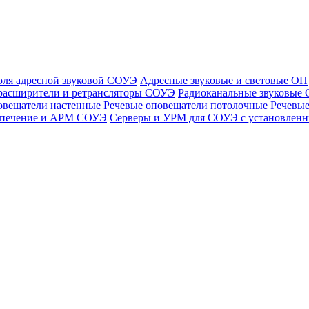
оля адресной звуковой СОУЭ
Адресные звуковые и световые ОП
расширители и ретрансляторы СОУЭ
Радиоканальные звуковые
овещатели настенные
Речевые оповещатели потолочные
Речевые
спечение и АРМ СОУЭ
Серверы и УРМ для СОУЭ с установле