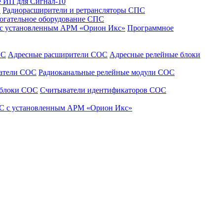
 ИП для Сигнал-10
С
Радиорасширители и ретрансляторы СПС
огательное оборудование СПС
 с установленным АРМ «Орион Икс»
Программное
ОС
Адресные расширители СОС
Адресные релейные блоки
щатели СОС
Радиоканальные релейные модули СОС
 блоки СОС
Считыватели идентификаторов СОС
С с установленным АРМ «Орион Икс»