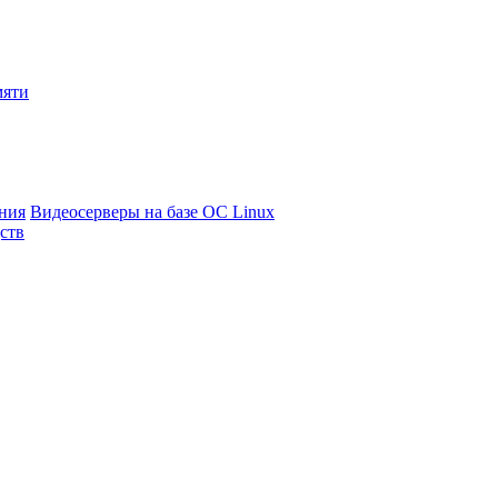
мяти
ния
Видеосерверы на базе ОС Linux
ств