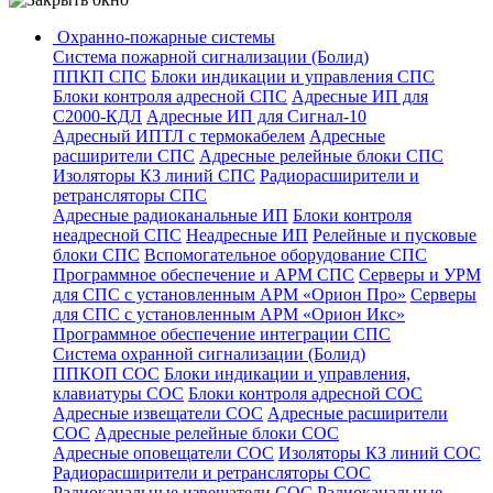
Охранно-пожарные системы
Система пожарной сигнализации (Болид)
ППКП СПС
Блоки индикации и управления СПС
Блоки контроля адресной СПС
Адресные ИП для
С2000-КДЛ
Адресные ИП для Сигнал-10
Адресный ИПТЛ с термокабелем
Адресные
расширители СПС
Адресные релейные блоки СПС
Изоляторы КЗ линий СПС
Радиорасширители и
ретрансляторы СПС
Адресные радиоканальные ИП
Блоки контроля
неадресной СПС
Неадресные ИП
Релейные и пусковые
блоки СПС
Вспомогательное оборудование СПС
Программное обеспечение и АРМ СПС
Серверы и УРМ
для СПС с установленным АРМ «Орион Про»
Серверы
для СПС с установленным АРМ «Орион Икс»
Программное обеспечение интеграции СПС
Система охранной сигнализации (Болид)
ППКОП СОС
Блоки индикации и управления,
клавиатуры СОС
Блоки контроля адресной СОС
Адресные извещатели СОС
Адресные расширители
СОС
Адресные релейные блоки СОС
Адресные оповещатели СОС
Изоляторы КЗ линий СОС
Радиорасширители и ретрансляторы СОС
Радиоканальные извещатели СОС
Радиоканальные