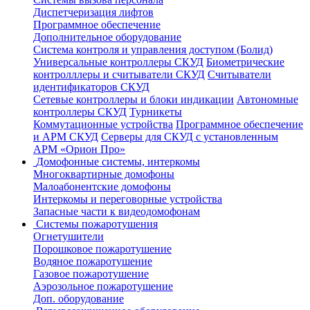
Диспетчеризация лифтов
Программное обеспечение
Дополнительное оборудование
Система контроля и управления доступом (Болид)
Универсальные контроллеры СКУД
Биометрические
контролллеры и считыватели СКУД
Считыватели
идентификаторов СКУД
Сетевые контроллеры и блоки индикации
Автономные
контроллеры СКУД
Турникеты
Коммутационные устройства
Программное обеспечение
и АРМ СКУД
Серверы для СКУД с установленным
АРМ «Орион Про»
Домофонные системы, интеркомы
Многоквартирные домофоны
Малоабонентские домофоны
Интеркомы и переговорные устройства
Запасные части к видеодомофонам
Системы пожаротушения
Огнетушители
Порошковое пожаротушение
Водяное пожаротушение
Газовое пожаротушение
Аэрозольное пожаротушение
Доп. оборудование