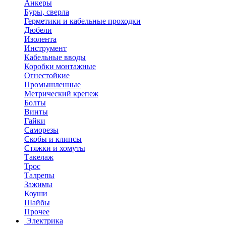
Анкеры
Буры, сверла
Герметики и кабельные проходки
Дюбели
Изолента
Инструмент
Кабельные вводы
Коробки монтажные
Огнестойкие
Промышленные
Метрический крепеж
Болты
Винты
Гайки
Саморезы
Скобы и клипсы
Стяжки и хомуты
Такелаж
Трос
Талрепы
Зажимы
Коуши
Шайбы
Прочее
Электрика