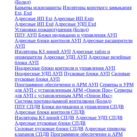
(Болид)
Барьеры искрозащиты
Изоляторы короткого замыкания
Exi, Exd
Адресные ИП Exi
Адресные ИП Exm
Адресные ИП Exd
Адресные УДП Exd
Установки пожаротушения (Болид)
ППУ АУП
Блоки индикации и управления АУП
Адресные блоки контроля АУП
Адресные расширители
АУП
Изоляторы КЗ линий АУП
Адресные табло и
оповещатели
Адресные УДП АУП
Адресные релейные
блоки АУП
Неадресные блоки контроля и управления АУП
Неадресные УДП АУП
Пусковые блоки АУП
Силовые
пусковые блоки АУП
Программное обеспечение и АРМ АУП
Серверы и УРМ
для АУП с установленным АРМ «Орион Про»
Серверы
для АУП с установленным АРМ «Орион Икс»
Система противодымной вентиляции (Болид)
ППУ СПДВ
Блоки индикации и управления СПДВ
Адресные блоки контроля СПДВ
Изоляторы КЗ линий СПДВ
Адресные УДП СПДВ
Адресные пусковые блоки СПДВ
Силовые пусковые блоки СПДВ
Адресные приводы
клапанов СПДВ
Программное обеспечение и АРМ