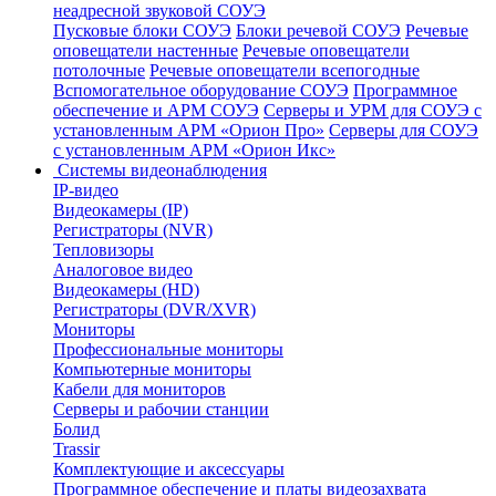
неадресной звуковой СОУЭ
Пусковые блоки СОУЭ
Блоки речевой СОУЭ
Речевые
оповещатели настенные
Речевые оповещатели
потолочные
Речевые оповещатели всепогодные
Вспомогательное оборудование СОУЭ
Программное
обеспечение и АРМ СОУЭ
Серверы и УРМ для СОУЭ с
установленным АРМ «Орион Про»
Серверы для СОУЭ
с установленным АРМ «Орион Икс»
Системы видеонаблюдения
IP-видео
Видеокамеры (IP)
Регистраторы (NVR)
Тепловизоры
Аналоговое видео
Видеокамеры (HD)
Регистраторы (DVR/XVR)
Мониторы
Профессиональные мониторы
Компьютерные мониторы
Кабели для мониторов
Серверы и рабочии станции
Болид
Trassir
Комплектующие и аксессуары
Программное обеспечение и платы видеозахвата