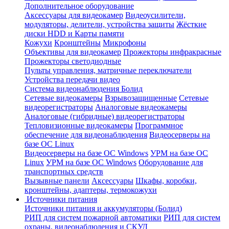
Дополнительное оборудование
Аксессуары для видеокамер
Видеоусилители,
модуляторы, делители, устройства защиты
Жёсткие
диски HDD и Карты памяти
Кожухи
Кронштейны
Микрофоны
Объективы для видеокамер
Прожекторы инфракрасные
Прожекторы светодиодные
Пульты управления, матричные переключатели
Устройства передачи видео
Система видеонаблюдения Болид
Сетевые видеокамеры
Взрывозащищенные
Сетевые
видеорегистраторы
Аналоговые видеокамеры
Аналоговые (гибридные) видеорегистраторы
Тепловизионные видеокамеры
Программное
обеспечение для видеонаблюдения
Видеосерверы на
базе ОС Linux
Видеосерверы на базе ОС Windows
УРМ на базе ОС
Linux
УРМ на базе ОС Windows
Оборудование для
транспортных средств
Вызывные панели
Аксессуары
Шкафы, коробки,
кронштейны, адаптеры, термокожухи
Источники питания
Источники питания и аккумуляторы (Болид)
РИП для систем пожарной автоматики
РИП для систем
охраны, видеонаблюдения и СКУД