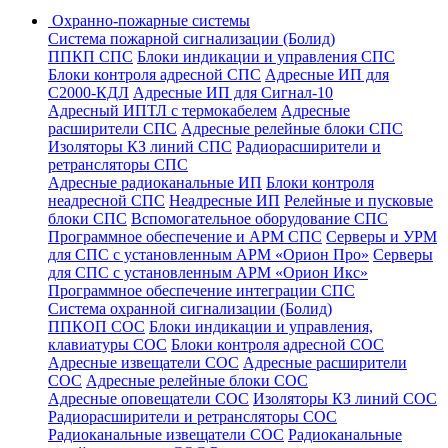
Охранно-пожарные системы
Система пожарной сигнализации (Болид)
ППКП СПС
Блоки индикации и управления СПС
Блоки контроля адресной СПС
Адресные ИП для
С2000-КДЛ
Адресные ИП для Сигнал-10
Адресный ИПТЛ с термокабелем
Адресные
расширители СПС
Адресные релейные блоки СПС
Изоляторы КЗ линий СПС
Радиорасширители и
ретрансляторы СПС
Адресные радиоканальные ИП
Блоки контроля
неадресной СПС
Неадресные ИП
Релейные и пусковые
блоки СПС
Вспомогательное оборудование СПС
Программное обеспечение и АРМ СПС
Серверы и УРМ
для СПС с установленным АРМ «Орион Про»
Серверы
для СПС с установленным АРМ «Орион Икс»
Программное обеспечение интеграции СПС
Система охранной сигнализации (Болид)
ППКОП СОС
Блоки индикации и управления,
клавиатуры СОС
Блоки контроля адресной СОС
Адресные извещатели СОС
Адресные расширители
СОС
Адресные релейные блоки СОС
Адресные оповещатели СОС
Изоляторы КЗ линий СОС
Радиорасширители и ретрансляторы СОС
Радиоканальные извещатели СОС
Радиоканальные