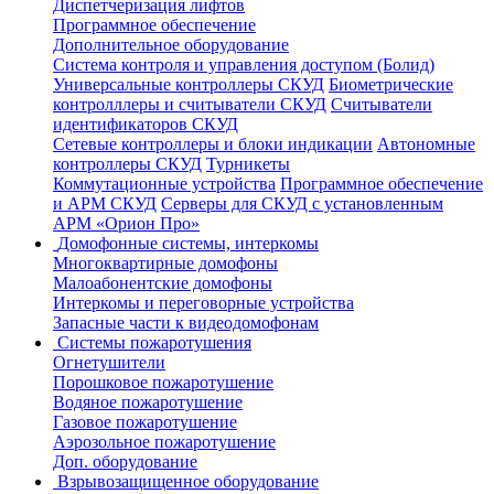
Диспетчеризация лифтов
Программное обеспечение
Дополнительное оборудование
Система контроля и управления доступом (Болид)
Универсальные контроллеры СКУД
Биометрические
контролллеры и считыватели СКУД
Считыватели
идентификаторов СКУД
Сетевые контроллеры и блоки индикации
Автономные
контроллеры СКУД
Турникеты
Коммутационные устройства
Программное обеспечение
и АРМ СКУД
Серверы для СКУД с установленным
АРМ «Орион Про»
Домофонные системы, интеркомы
Многоквартирные домофоны
Малоабонентские домофоны
Интеркомы и переговорные устройства
Запасные части к видеодомофонам
Системы пожаротушения
Огнетушители
Порошковое пожаротушение
Водяное пожаротушение
Газовое пожаротушение
Аэрозольное пожаротушение
Доп. оборудование
Взрывозащищенное оборудование