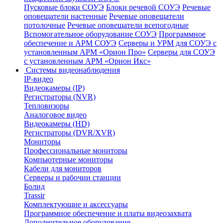
Пусковые блоки СОУЭ
Блоки речевой СОУЭ
Речевые
оповещатели настенные
Речевые оповещатели
потолочные
Речевые оповещатели всепогодные
Вспомогательное оборудование СОУЭ
Программное
обеспечение и АРМ СОУЭ
Серверы и УРМ для СОУЭ с
установленным АРМ «Орион Про»
Серверы для СОУЭ
с установленным АРМ «Орион Икс»
Системы видеонаблюдения
IP-видео
Видеокамеры (IP)
Регистраторы (NVR)
Тепловизоры
Аналоговое видео
Видеокамеры (HD)
Регистраторы (DVR/XVR)
Мониторы
Профессиональные мониторы
Компьютерные мониторы
Кабели для мониторов
Серверы и рабочии станции
Болид
Trassir
Комплектующие и аксессуары
Программное обеспечение и платы видеозахвата
Дополнительное оборудование