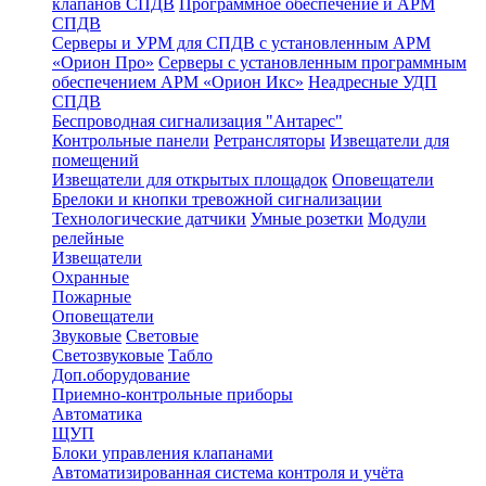
клапанов СПДВ
Программное обеспечение и АРМ
СПДВ
Серверы и УРМ для СПДВ с установленным АРМ
«Орион Про»
Серверы с установленным программным
обеспечением АРМ «Орион Икс»
Неадресные УДП
СПДВ
Беспроводная сигнализация "Антарес"
Контрольные панели
Ретрансляторы
Извещатели для
помещений
Извещатели для открытых площадок
Оповещатели
Брелоки и кнопки тревожной сигнализации
Технологические датчики
Умные розетки
Модули
релейные
Извещатели
Охранные
Пожарные
Оповещатели
Звуковые
Световые
Светозвуковые
Табло
Доп.оборудование
Приемно-контрольные приборы
Автоматика
ЩУП
Блоки управления клапанами
Автоматизированная система контроля и учёта