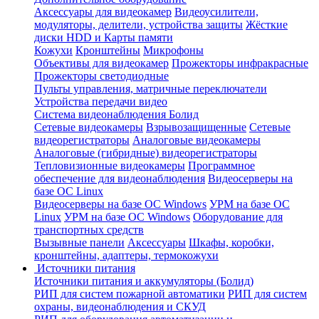
Аксессуары для видеокамер
Видеоусилители,
модуляторы, делители, устройства защиты
Жёсткие
диски HDD и Карты памяти
Кожухи
Кронштейны
Микрофоны
Объективы для видеокамер
Прожекторы инфракрасные
Прожекторы светодиодные
Пульты управления, матричные переключатели
Устройства передачи видео
Система видеонаблюдения Болид
Сетевые видеокамеры
Взрывозащищенные
Сетевые
видеорегистраторы
Аналоговые видеокамеры
Аналоговые (гибридные) видеорегистраторы
Тепловизионные видеокамеры
Программное
обеспечение для видеонаблюдения
Видеосерверы на
базе ОС Linux
Видеосерверы на базе ОС Windows
УРМ на базе ОС
Linux
УРМ на базе ОС Windows
Оборудование для
транспортных средств
Вызывные панели
Аксессуары
Шкафы, коробки,
кронштейны, адаптеры, термокожухи
Источники питания
Источники питания и аккумуляторы (Болид)
РИП для систем пожарной автоматики
РИП для систем
охраны, видеонаблюдения и СКУД