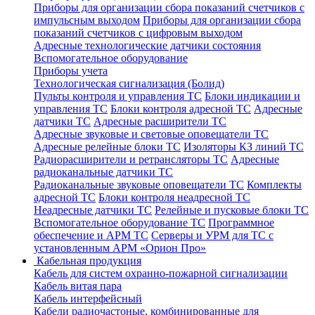
Приборы для организации сбора показаний счетчиков с
импульсным выходом
Приборы для организации сбора
показаний счетчиков с цифровым выходом
Адресные технологические датчики состояния
Вспомогательное оборудование
Приборы учета
Технологическая сигнализация (Болид)
Пульты контроля и управления ТС
Блоки индикации и
управления ТС
Блоки контроля адресной ТС
Адресные
датчики ТС
Адресные расширители ТС
Адресные звуковые и световые оповещатели ТС
Адресные релейные блоки ТС
Изоляторы КЗ линий ТС
Радиорасширители и ретрансляторы ТС
Адресные
радиоканальные датчики ТС
Радиоканальные звуковые оповещатели ТС
Комплекты
адресной ТС
Блоки контроля неадресной ТС
Неадресные датчики ТС
Релейные и пусковые блоки ТС
Вспомогательное оборудование ТС
Программное
обеспечение и АРМ ТС
Серверы и УРМ для ТС с
установленным АРМ «Орион Про»
Кабельная продукция
Кабель для систем охранно-пожарной сигнализации
Кабель витая пара
Кабель интерфейсный
Кабели радиочастоные, комбинированные для