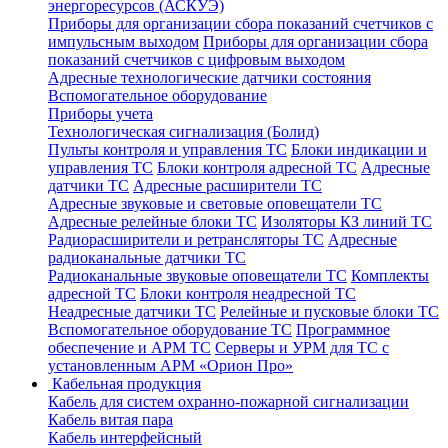
энергоресурсов (АСКУЭ)
Приборы для организации сбора показаний счетчиков с
импульсным выходом
Приборы для организации сбора
показаний счетчиков с цифровым выходом
Адресные технологические датчики состояния
Вспомогательное оборудование
Приборы учета
Технологическая сигнализация (Болид)
Пульты контроля и управления ТС
Блоки индикации и
управления ТС
Блоки контроля адресной ТС
Адресные
датчики ТС
Адресные расширители ТС
Адресные звуковые и световые оповещатели ТС
Адресные релейные блоки ТС
Изоляторы КЗ линий ТС
Радиорасширители и ретрансляторы ТС
Адресные
радиоканальные датчики ТС
Радиоканальные звуковые оповещатели ТС
Комплекты
адресной ТС
Блоки контроля неадресной ТС
Неадресные датчики ТС
Релейные и пусковые блоки ТС
Вспомогательное оборудование ТС
Программное
обеспечение и АРМ ТС
Серверы и УРМ для ТС с
установленным АРМ «Орион Про»
Кабельная продукция
Кабель для систем охранно-пожарной сигнализации
Кабель витая пара
Кабель интерфейсный