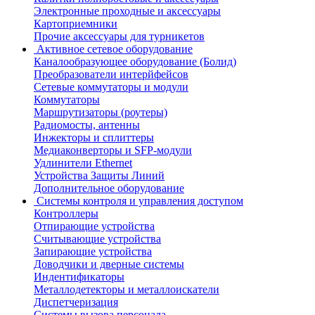
Электронные проходные и аксессуары
Картоприемники
Прочие аксессуары для турникетов
Активное сетевое оборудование
Каналообразующее оборудование (Болид)
Преобразователи интерйфейсов
Сетевые коммутаторы и модули
Коммутаторы
Маршрутизаторы (роутеры)
Радиомосты, антенны
Инжекторы и сплиттеры
Медиаконверторы и SFP-модули
Удлинители Ethernet
Устройства Защиты Линий
Дополнительное оборудование
Системы контроля и управления доступом
Контроллеры
Отпирающие устройства
Считывающие устройства
Запирающие устройства
Доводчики и дверные системы
Индентификаторы
Металлодетекторы и металлоискатели
Диспетчеризация
Системы вызова персонала