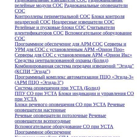
релейные модули СОС
Радиоканальные оповещатели
СОС
Контроллеры периметральной СОС
Блоки контроля
неадресной СОС
Неадресные извещатели СОС
Релейные и пусковые блоки СОС
Считыватели
идентификаторов СОС
Вспомогательное оборудование
СОС
Программное обеспечение для АРМ СОС
Серверы и
УРМ для СОС с установленным АРМ «Орион Про»
Серверы для СОС с установленным АРМ «Орион Икс»
Средства централизованной охраны (Болид)
Комбинированная система передачи извещений "Эгида"
(КСПИ "Эгида")
Программный комплекс автоматизации ПЦО «Эгида-3»
(АРМ ПЦО «Эгида-3")
Система оповещения при УСТА (Болид)
ППУ СО при УСТА
Блоки индикации и управления СО
при УСТА
Блоки речевого оповещения СО при УСТА
Речевые
оповещатели настенные
Речевые оповещатели потолочные
Речевые
оповещатели всепогодные
Вспомогательное оборудование СО при УСТА
Программное обеспечение