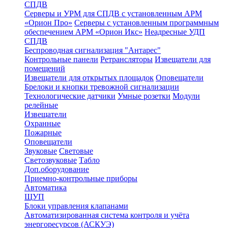
СПДВ
Серверы и УРМ для СПДВ с установленным АРМ
«Орион Про»
Серверы с установленным программным
обеспечением АРМ «Орион Икс»
Неадресные УДП
СПДВ
Беспроводная сигнализация "Антарес"
Контрольные панели
Ретрансляторы
Извещатели для
помещений
Извещатели для открытых площадок
Оповещатели
Брелоки и кнопки тревожной сигнализации
Технологические датчики
Умные розетки
Модули
релейные
Извещатели
Охранные
Пожарные
Оповещатели
Звуковые
Световые
Светозвуковые
Табло
Доп.оборудование
Приемно-контрольные приборы
Автоматика
ЩУП
Блоки управления клапанами
Автоматизированная система контроля и учёта
энергоресурсов (АСКУЭ)