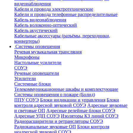
видеонаблюдения
Кабели и провода электротехнические
Кабели и провода телефонные распределительные
Кабель видеонаблюдения
Кабель волоконно-оптический
Кабель акустический
Кабельные аксессуары (разъёмы, переходники,
конвертеры)
Системы оповещения
Речевая музыкальная трансляция
Микрофоны
Настольные усилители
СОУЭ
Речевые оповещатели
Усилители
Системные блоки
Телекоммуникационные шкафы и комплектующие
Системы оповещения о пожаре (Болид)
ППУ СОУЭ
Блоки индикации и управления
Блоки
контроля адресной звуковой СОУЭ
Адресные звуковые
и световые ОП
Адресные релейные блоки СОУЭ
Адресные УДП СОУЭ
Изоляторы КЗ линий СОУЭ
Радиорасширители и ретрансляторы СОУЭ
Радиоканальные звуковые ОП
Блоки контроля
неадресной звуковой СОУЭ