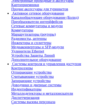
Электронные проходные и аксессуары
Картоприемники
Прочие аксессуары для турникетов
Активное сетевое оборудование
Каналообразующее оборудование (Болид)
Преобразователи интерйфейсов
Сетевые коммутаторы и модули
Коммутаторы
Маршрутизаторы (роутеры)
Радиомосты, антенны
Инжекторы и сплиттеры
Медиаконверторы и SFP-модули
Удлинители Ethernet
Устройства Защиты Линий
Дополнительное оборудование
Системы контроля и управления доступом
Контроллеры
Отпирающие устройства
Считывающие устройства
Запирающие устройства
Доводчики и дверные системы
Индентификаторы
Металлодетекторы и металлоискатели
Диспетчеризация
Системы вызова персонала