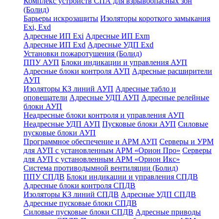
Комплекс устройств СПА для взрывоопасных зон
(Болид)
Барьеры искрозащиты
Изоляторы короткого замыкания
Exi, Exd
Адресные ИП Exi
Адресные ИП Exm
Адресные ИП Exd
Адресные УДП Exd
Установки пожаротушения (Болид)
ППУ АУП
Блоки индикации и управления АУП
Адресные блоки контроля АУП
Адресные расширители
АУП
Изоляторы КЗ линий АУП
Адресные табло и
оповещатели
Адресные УДП АУП
Адресные релейные
блоки АУП
Неадресные блоки контроля и управления АУП
Неадресные УДП АУП
Пусковые блоки АУП
Силовые
пусковые блоки АУП
Программное обеспечение и АРМ АУП
Серверы и УРМ
для АУП с установленным АРМ «Орион Про»
Серверы
для АУП с установленным АРМ «Орион Икс»
Система противодымной вентиляции (Болид)
ППУ СПДВ
Блоки индикации и управления СПДВ
Адресные блоки контроля СПДВ
Изоляторы КЗ линий СПДВ
Адресные УДП СПДВ
Адресные пусковые блоки СПДВ
Силовые пусковые блоки СПДВ
Адресные приводы