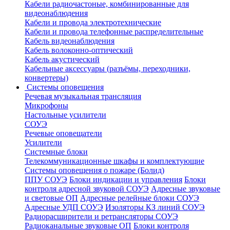
Кабели радиочастоные, комбинированные для
видеонаблюдения
Кабели и провода электротехнические
Кабели и провода телефонные распределительные
Кабель видеонаблюдения
Кабель волоконно-оптический
Кабель акустический
Кабельные аксессуары (разъёмы, переходники,
конвертеры)
Системы оповещения
Речевая музыкальная трансляция
Микрофоны
Настольные усилители
СОУЭ
Речевые оповещатели
Усилители
Системные блоки
Телекоммуникационные шкафы и комплектующие
Системы оповещения о пожаре (Болид)
ППУ СОУЭ
Блоки индикации и управления
Блоки
контроля адресной звуковой СОУЭ
Адресные звуковые
и световые ОП
Адресные релейные блоки СОУЭ
Адресные УДП СОУЭ
Изоляторы КЗ линий СОУЭ
Радиорасширители и ретрансляторы СОУЭ
Радиоканальные звуковые ОП
Блоки контроля