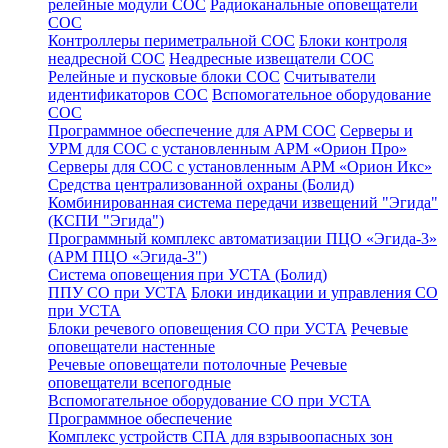
релейные модули СОС
Радиоканальные оповещатели
СОС
Контроллеры периметральной СОС
Блоки контроля
неадресной СОС
Неадресные извещатели СОС
Релейные и пусковые блоки СОС
Считыватели
идентификаторов СОС
Вспомогательное оборудование
СОС
Программное обеспечение для АРМ СОС
Серверы и
УРМ для СОС с установленным АРМ «Орион Про»
Серверы для СОС с установленным АРМ «Орион Икс»
Средства централизованной охраны (Болид)
Комбинированная система передачи извещений "Эгида"
(КСПИ "Эгида")
Программный комплекс автоматизации ПЦО «Эгида-3»
(АРМ ПЦО «Эгида-3")
Система оповещения при УСТА (Болид)
ППУ СО при УСТА
Блоки индикации и управления СО
при УСТА
Блоки речевого оповещения СО при УСТА
Речевые
оповещатели настенные
Речевые оповещатели потолочные
Речевые
оповещатели всепогодные
Вспомогательное оборудование СО при УСТА
Программное обеспечение
Комплекс устройств СПА для взрывоопасных зон