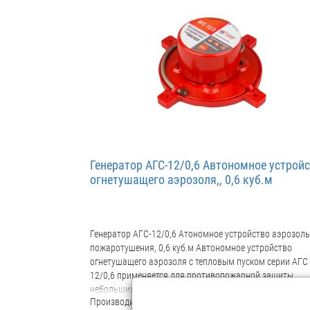
Генератор АГС-12/0,6 Автономное устрой
огнетушащего аэрозоля,, 0,6 куб.м
Генератор АГС-12/0,6 Атономное устройство аэрозол
пожаротушения, 0,6 куб.м Автономное устройство
огнетушащего аэрозоля с тепловым пуском серии АГС
12/0,6 применяется для противопожарной защиты
небольших объемов: электроустановки под напряжен
Производитель:
Гранит-Саламандра
до 40кВ электрощетовые под напряжением серверные