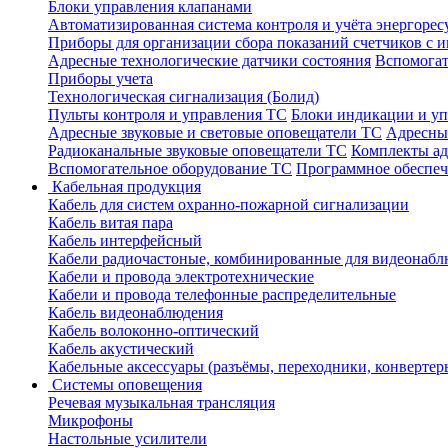
Блоки управления клапанами
Автоматизированная система контроля и учёта энергоре
Приборы для организации сбора показаний счетчиков с
Адресные технологические датчики состояния
Вспомогат
Приборы учета
Технологическая сигнализация (Болид)
Пульты контроля и управления ТС
Блоки индикации и у
Адресные звуковые и световые оповещатели ТС
Адресны
Радиоканальные звуковые оповещатели ТС
Комплекты а
Вспомогательное оборудование ТС
Программное обеспе
Кабельная продукция
Кабель для систем охранно-пожарной сигнализации
Кабель витая пара
Кабель интерфейсный
Кабели радиочастоные, комбинированные для видеонабл
Кабели и провода электротехнические
Кабели и провода телефонные распределительные
Кабель видеонаблюдения
Кабель волоконно-оптический
Кабель акустический
Кабельные аксессуары (разъёмы, переходники, конвертер
Системы оповещения
Речевая музыкальная трансляция
Микрофоны
Настольные усилители