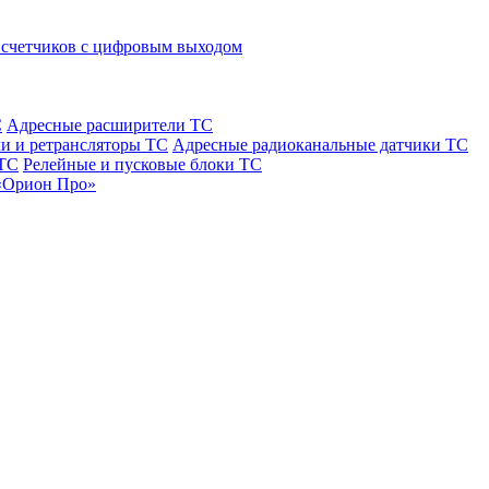
 счетчиков с цифровым выходом
С
Адресные расширители ТС
и и ретрансляторы ТС
Адресные радиоканальные датчики ТС
 ТС
Релейные и пусковые блоки ТС
«Орион Про»