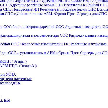
контроля адресной СПС
Адресные ИП для С2000-КДЛ
Адресные
и СПС
Адресные релейные блоки СПС
Изоляторы КЗ линий СП
ой СПС
Неадресные ИП
Релейные и пусковые блоки СПС
Вспом
для СПС с установленным АРМ «Орион Про»
Серверы для СПС
уры СОС
Блоки контроля адресной СОС
Адресные извещатели С
Радиорасширители и ретрансляторы СОС
Радиоканальные изве
дресной СОС
Неадресные извещатели СОС
Релейные и пусковые
 для СОС с установленным АРМ «Орион Про»
Серверы для СО
 (КСПИ "Эгида")
(АРМ ПЦО «Эгида-3")
 при УСТА
ещатели настенные
всепогодные
)
i, Exd