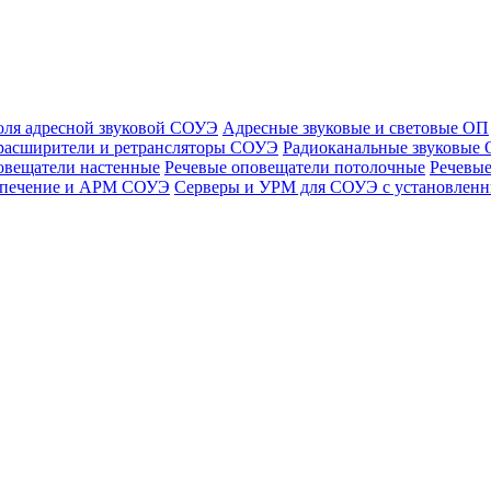
оля адресной звуковой СОУЭ
Адресные звуковые и световые ОП
расширители и ретрансляторы СОУЭ
Радиоканальные звуковые
овещатели настенные
Речевые оповещатели потолочные
Речевые
спечение и АРМ СОУЭ
Серверы и УРМ для СОУЭ с установле