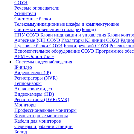
СОУЭ
Речевые оповещатели
Усилители
Системные блоки
Телекоммуникационные шкафы и комплектующие
Системы оповещения о пожаре (Болид)
ППУ СОУЭ
Блоки индикации и управления
Блоки контр
Адресные УДП СОУЭ
Изоляторы КЗ линий СОУЭ
Радио
Пусковые блоки СОУЭ
Блоки речевой СОУЭ
Речевые оп
Вспомогательное оборудование СОУЭ
Программное обе
АРМ «Орион Икс»
Системы видеонаблюдения
IP-видео
Видеокамеры (IP)
Регистраторы (NVR)
Тепловизоры
Аналоговое видео
Видеокамеры (HD)
Регистраторы (DVR/XVR)
Мониторы
Профессиональные мониторы
Компьютерные мониторы
Кабели для мониторов
Серверы и рабочии станции
Болид