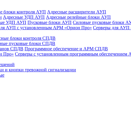
е блоки контроля АУП
Адресные расширители АУП
и
Адресные УДП АУП
Адресные релейные блоки АУП
ные УДП АУП
Пусковые блоки АУП
Силовые пусковые блоки А
для АУП с установленным АРМ «Орион Про»
Серверы для АУП
сные блоки контроля СПДВ
ные пусковые блоки СПДВ
панов СПДВ
Программное обеспечение и АРМ СПДВ
н Про»
Серверы с установленным программным обеспечением
мещений
ки и кнопки тревожной сигнализации
ые