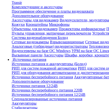
Trassir
Комплектующие и аксессуары
Программное обеспечение и платы видеозахвата
Дополнительное оборудование
Аксессуары для видеокамер
Видеоусилители, модуляторы
Кожухи
Кронштейны
Микрофоны
Объективы для видеокамер
Прожекторы инфракрасные
П
Пульты управления, матричные переключатели
Устройств
Система видеонаблюдения Болид
Сетевые видеокамеры
Взрывозащищенные
Сетевые виде
Аналоговые (гибридные) видеорегистраторы
Тепловизио
Видеосерверы на базе ОС Windows
УРМ на базе ОС Linu
Вызывные панели
Аксессуары
Шкафы, коробки, кронште
Источники питания
Источники питания и аккумуляторы (Болид)
РИП для систем пожарной автоматики
РИП для систем о
РИП для оборудования автоматизации и диспетчеризаци
Источники бесперебойного питания
Аккумуляторные бат
Дополнительное оборудование
Источники питания 12/24В
Источники бесперебойного питания 220В
Источники бесперебойного питания 12/24В
Специализированные источники питания
Аккумуляторы
Стабилизаторы