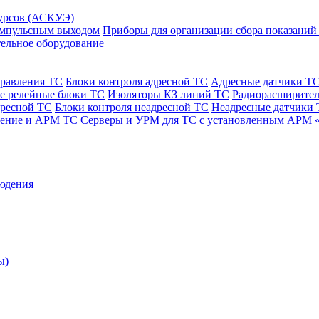
сурсов (АСКУЭ)
 импульсным выходом
Приборы для организации сбора показаний
ельное оборудование
правления ТС
Блоки контроля адресной ТС
Адресные датчики Т
е релейные блоки ТС
Изоляторы КЗ линий ТС
Радиорасширител
дресной ТС
Блоки контроля неадресной ТС
Неадресные датчики
чение и АРМ ТС
Серверы и УРМ для ТС с установленным АРМ 
юдения
ы)