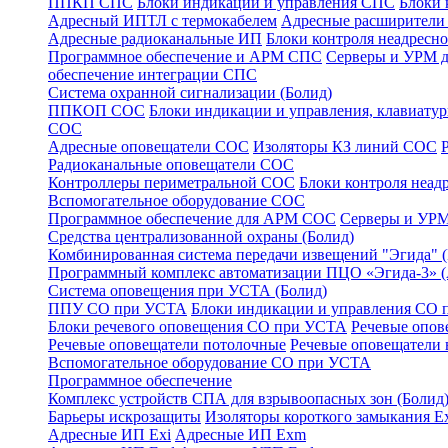
ППКП СПС
Блоки индикации и управления СПС
Блоки 
Адресный ИПТЛ с термокабелем
Адресные расширител
Адресные радиоканальные ИП
Блоки контроля неадресн
Программное обеспечение и АРМ СПС
Серверы и УРМ 
обеспечение интеграции СПС
Система охранной сигнализации (Болид)
ППКОП СОС
Блоки индикации и управления, клавиат
СОС
Адресные оповещатели СОС
Изоляторы КЗ линий СОС
Радиоканальные оповещатели СОС
Контроллеры периметральной СОС
Блоки контроля неа
Вспомогательное оборудование СОС
Программное обеспечение для АРМ СОС
Серверы и УРМ
Средства централизованной охраны (Болид)
Комбинированная система передачи извещений "Эгида"
Программный комплекс автоматизации ПЦО «Эгида-3» 
Система оповещения при УСТА (Болид)
ППУ СО при УСТА
Блоки индикации и управления СО
Блоки речевого оповещения СО при УСТА
Речевые опов
Речевые оповещатели потолочные
Речевые оповещатели 
Вспомогательное оборудование СО при УСТА
Программное обеспечение
Комплекс устройств СПА для взрывоопасных зон (Болид
Барьеры искрозащиты
Изоляторы короткого замыкания Ex
Адресные ИП Exi
Адресные ИП Exm