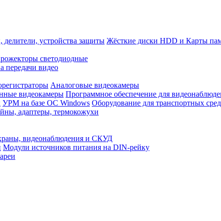
, делители, устройства защиты
Жёсткие диски HDD и Карты па
рожекторы светодиодные
а передачи видео
орегистраторы
Аналоговые видеокамеры
нные видеокамеры
Программное обеспечение для видеонаблюде
x
УРМ на базе ОС Windows
Оборудование для транспортных сред
йны, адаптеры, термокожухи
храны, видеонаблюдения и СКУД
и
Модули источников питания на DIN-рейку
ареи