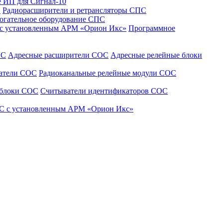
 ИП для Сигнал-10
С
Радиорасширители и ретрансляторы СПС
огательное оборудование СПС
 с установленным АРМ «Орион Икс»
Программное
ОС
Адресные расширители СОС
Адресные релейные блоки
щатели СОС
Радиоканальные релейные модули СОС
 блоки СОС
Считыватели идентификаторов СОС
С с установленным АРМ «Орион Икс»