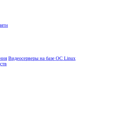
мяти
ния
Видеосерверы на базе ОС Linux
ств