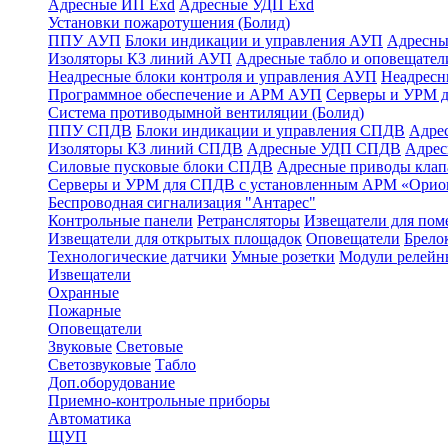
Адресные ИП Exd
Адресные УДП Exd
Установки пожаротушения (Болид)
ППУ АУП
Блоки индикации и управления АУП
Адресны
Изоляторы КЗ линий АУП
Адресные табло и оповещател
Неадресные блоки контроля и управления АУП
Неадрес
Программное обеспечение и АРМ АУП
Серверы и УРМ 
Система противодымной вентиляции (Болид)
ППУ СПДВ
Блоки индикации и управления СПДВ
Адре
Изоляторы КЗ линий СПДВ
Адресные УДП СПДВ
Адрес
Силовые пусковые блоки СПДВ
Адресные приводы кла
Серверы и УРМ для СПДВ с установленным АРМ «Орио
Беспроводная сигнализация "Антарес"
Контрольные панели
Ретрансляторы
Извещатели для по
Извещатели для открытых площадок
Оповещатели
Брело
Технологические датчики
Умные розетки
Модули релейн
Извещатели
Охранные
Пожарные
Оповещатели
Звуковые
Световые
Светозвуковые
Табло
Доп.оборудование
Приемно-контрольные приборы
Автоматика
ЩУП