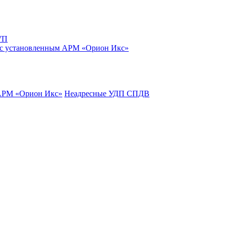
УП
 с установленным АРМ «Орион Икс»
 АРМ «Орион Икс»
Неадресные УДП СПДВ