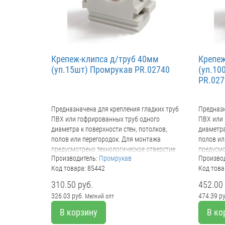
Крепеж-клипса д/труб 40мм
Крепеж
(уп.15шт) Промрукав PR.02740
(уп.10
PR.027
Предназначена для крепления гладких труб
Предназн
ПВХ или гофрированных труб одного
ПВХ или 
диаметра к поверхности стен, потолков,
диаметра
полов или перегородок. Для монтажа
полов ил
предусмотрено технологическое отверстие
предусмо
Производитель:
Промрукав
Произво
под дюбель или саморез. Для удобства
под дюбе
Код товара: 85442
Код това
блочного монтажа состыковываются друг с
блочного
другом с помощью специальных фиксаторов
другом 
310.50 руб.
452.00 
типа «ласточкин хвост».
типа «ла
326.03 руб.
474.39 р
Мелкий опт
В корзину
В ко