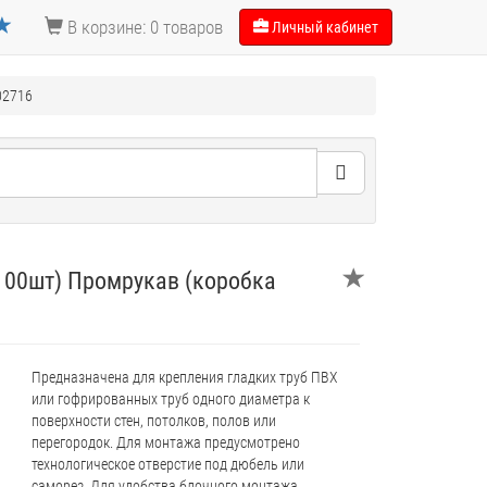
В корзине: 0 товаров
Личный кабинет
02716
.100шт) Промрукав (коробка
Предназначена для крепления гладких труб ПВХ
или гофрированных труб одного диаметра к
поверхности стен, потолков, полов или
перегородок. Для монтажа предусмотрено
технологическое отверстие под дюбель или
саморез. Для удобства блочного монтажа