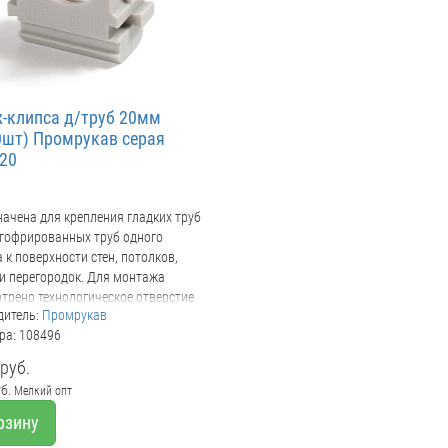
-клипса д/труб 20мм
0шт) Промрукав серая
20
ачена для крепления гладких труб
гофрированных труб одного
 к поверхности стен, потолков,
и перегородок. Для монтажа
трено технологическое отверстие
дитель:
Промрукав
ль или саморез. Для удобства
ра: 108496
 монтажа состыковываются друг с
с помощью специальных фиксаторов
руб.
сточкин хвост».
уб.
Мелкий опт
рзину