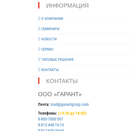
АКБ 12В, Ач 1,2 Светодиодная индикация сеть/выход 
ИНФОРМАЦИЯ
Токопотребление, мА 500
О КОМПАНИИ
СЕМИНАРЫ
НОВОСТИ
СЕРВИС
ТИПОВЫЕ РЕШЕНИЯ
КОНТАКТЫ
КОНТАКТЫ
ООО «ГАРАНТ»
Почта:
mail@garantgroup.com
Телефоны:
(с 9:30 до 18:00):
8-800-7000-507
8-812-448-16-16
8-812-600-20-60