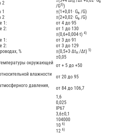
±(3+4·Δt
/Δt +0,02· G
Н
в
а 2
3)
/G
)
а 1
±(1+0,01· G
/G)
в
а 2
±(2+0,02· G
/G)
в
е 1:
от 4 до 95
е 2:
от 1 до 130
4)
±(0,6+0,004·t)
е 1:
от 3 до 91
е 2:
от 3 до 129
5)
роводах, %
±(0,5+3·Δt
/Δt)
Н
±0,05
 температуры окружающей
от + 5 до +50
относительной влажности
от 20 до 95
атмосферного давления,
от 84 до 106,7
1,6
0,025
IP67
3,6±0,1
104000
6)
10
6)
12