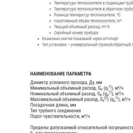
Температура теплоносителя в подающем труб
Температура теплоносителя в обратном трубо
Разница температур теплоносителя, °С
Накопленный объём теплоносителя, m³
Текущий объёмный расход, m³/h
Серийный номер прибора
Возможно снятие показаний через оптопорт
Тип установки – универсальный (прямой/обратный 
НАИМЕНОВАНИЕ ПАРАМЕТРА
Диаметр условного прохода, Ду, мм
1)
Минимальный объемный расход, G
(q
), м³/ч
н
i
1)
Номинальный объемный расход, G
(q
), м³/ч
в
p
2)
1)
Максимальный объемный расход, G
) (q
), м³/ч
s
s
Посадочная длина, мм
Тип трубного соединения
Порог чувствительности, м³/ч
Пределы допускаемой относительной погрешности