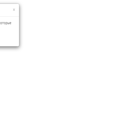
×
 которые