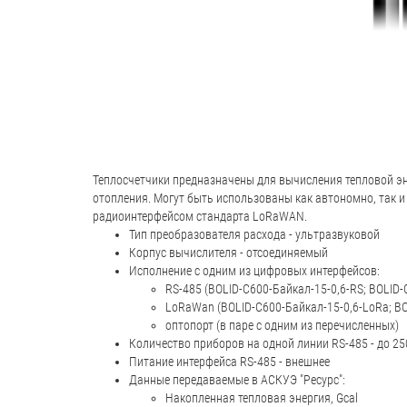
Теплосчетчики предназначены для вычисления тепловой эн
отопления. Могут быть использованы как автономно, так и
радиоинтерфейсом стандарта LoRaWAN.
Тип преобразователя расхода - ультразвуковой
Корпус вычислителя - отсоединяемый
Исполнение с одним из цифровых интерфейсов:
RS-485 (BOLID-C600-Байкал-15-0,6-RS; BOLID-
LoRaWan (BOLID-C600-Байкал-15-0,6-LoRa; BO
оптопорт (в паре с одним из перечисленных)
Количество приборов на одной линии RS-485 - до 25
Питание интерфейса RS-485 - внешнее
Данные передаваемые в АСКУЭ "Ресурс":
Накопленная тепловая энергия, Gcal