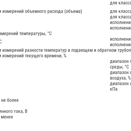
для класс
 измерений объемного расхода (объема)
для класс
для класс
исполнени
исполнени
змерений температуры, °С
исполнени
С
исполнени
 измерений разности температур в подающем и обратном трубоп
 измерений текущего времени, %
диапазон
среды, °С
диапазон 
воздуха, %
диапазон 
кПа
, не более
нного тока, В
е менее