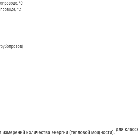
опроводе, °С
проводе, °С
трубопровод)
для класс
 измерений количества энергии (тепловой мощности),