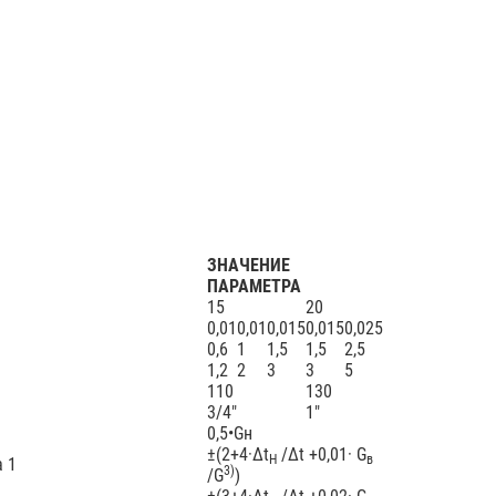
ЗНАЧЕНИЕ
ПАРАМЕТРА
15
20
0,01
0,01
0,015
0,015
0,025
0,6
1
1,5
1,5
2,5
1,2
2
3
3
5
110
130
3/4"
1"
0,5•Gн
±(2+4·Δt
/Δt +0,01· G
Н
в
а 1
3)
/G
)